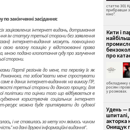
статтю 301 К
прибравши з
кіно".
 по закінченні засідання:
всіх зацікавлених інтернет видань, дотримання
Кити і п
ання ім статусу третьої сторони без заявлення
найбіль
казані) інтернет-видання можуть повноцінно
промисло
 свою власну позицію у відстоюванні права
бензокол
ова, мною подано клопотання суду про залучення
про ката
ьої сторони.
гами Партії регіонів до мене, та переліку їх як
я Романюка, та зобов"язати мене спростувати
 саме в даних інтернет-виданнях на вимогу ПР,
обкладинку 
 якості третьої сторони до даного процесу, для
росіян і пров
у розмовах.
ної політики та оцінки того що відбувається в
е судження користувачів соціальних інтернет
т-ресурс можна буде притягувати до судової
Удень — 
шпиталі,
акторка н
лась, і не ставилась за мету хоч якімось чином
Онищук п
ність" на дані дружні інформаційні видання
".