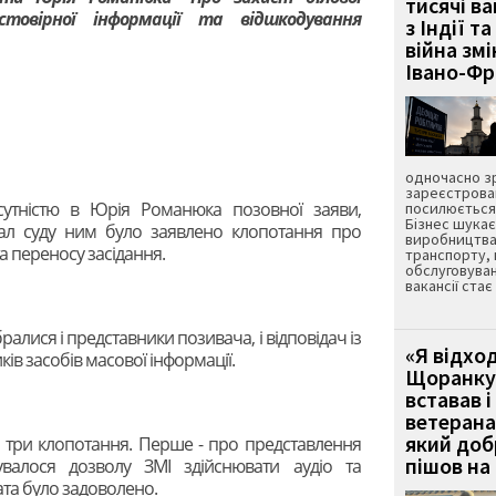
тисячі ва
остовірної інформації та відшкодування
з Індії та
війна зм
Івано-Ф
одночасно зр
зареєстрован
сутністю в Юрія Романюка позовної заяви,
посилюється 
Бізнес шука
хвал суду ним було заявлено клопотання про
виробництва
а переносу засідання.
транспорту,
обслуговуван
вакансії ста
ібралися і представники позивача, і відповідач із
«Я відход
ів засобів масової інформації.
Щоранку 
вставав і
ветерана
який до
 три клопотання. Перше - про представлення
пішов на 
увалося дозволу ЗМІ здійснювати аудіо та
ата було задоволено.