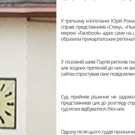
У третьому клопотанні Юрій Рома
справі представників «Стику», «Нь
мережі «Facеbook» адже саме на 
образила прикарпатських регіоналі
У позовній заяві Партія регіонів по
але жодних претензій до них не ви
сайтах спростував своє повідомлен
Суд прийняв рішення не задовол
представників цих до розгляду спр
суд може відбуватися і без них.
Одразу після цього суддя призначила