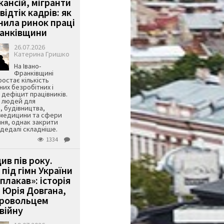
кансій, мігранти
 відтік кадрів: як
інила ринок праці
ранківщини
26.07.2026
Катерина Гришко
На Івано-
Франківщині
остає кількість
их безробітних і
дефіцит працівників.
є людей для
, будівництва,
 медицини та сфери
ня, однак закрити
є дедалі складніше.
1334
ив пів року.
під гімн України
 плакав»: історія
 Юрія Довгана,
бровольцем
війну