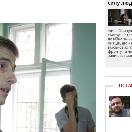
силу люд
Ірина Онищук
сьогодні ста
як війна змін
митців, що н
військових п
фронту та чо
залишається 
ОСТА