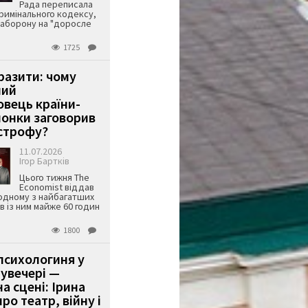
Рада переписала
римінального кодексу,
аборону на "доросле
1725
аразити: чому
ший
вець країни-
онки заговорив
строфу?
11.07.2026
Ігор Бартків
Цього тижня The
Economist віддав
одному з найбагатших
ів із ним майже 60 годин
1800
психологиня у
 увечері —
а сцені: Ірина
ро театр, війну і