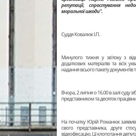
репутації, спростування нед
моральної шкоди".
Суддя Ковалюк І.П.
Минулого тижня у зв'язку з від
додаткових матеріалів та всіх у
надання всього пакету документів т
Вчора, 2 липня о 16.00 в залі суду з
представником та десяток працівник
На початку Юрій Романюк заявив
свого представника, друге стос
відеофіксацію. Ці клопотання депут