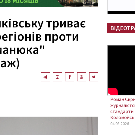
ківську триває
ВІДЕОТР
регіонів проти
манюка"
аж)
Роман Скри
журналістсь
стандарти 
Коломойсь
04.08.2026