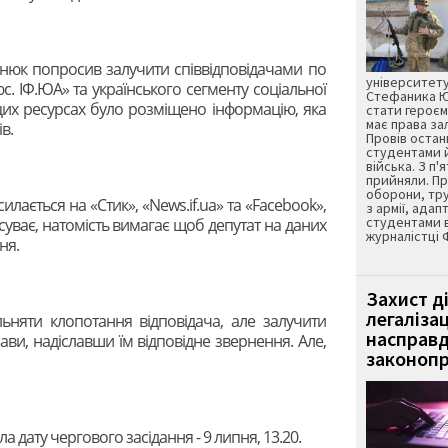
нюк попросив залучити співвідповідачами по
університету
юс. ІФ.ЮА» та українського сегменту соціальної
Стефаника Юр
цих ресурсах було розміщено інформацію, яка
стати героєм
має права з
в.
Провів остан
студентами 
війська. З п'
прийняли. Пр
оборони, тру
силається на «Стик», «News.if.ua» та «Facеbook»,
з армії, адап
студентами 
суває, натомість вимагає щоб депутат на даних
журналістці 
ня.
Захист д
легаліза
ьняти клопотання відповідача, але залучити
насправд
ави, надіславши їм відповідне звернення. Але,
законопр
 дату чергового засідання - 9 липня, 13.20.