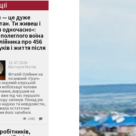
ЦІЇ
и — це дуже
тан. Ти живеш і
 одночасно»:
полеглого воїна
Олійника про 456
ків і життя після
31.07.2026
Вікторія Матіїв
Віталій Олійник на
позивний «Грач»
й окремій єгерській
я мобілізації чоловік
чання, вирушив на
 вже під час першого
оду загинув. Понад рік
ж надією та невідомістю,
имала остаточне
я його загибелі.
2482
робітників,