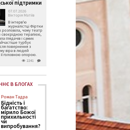
ської підтримки
07.07.2026
Вікторія Матіїв
В інтерв'ю
журналістці Фіртки
 розповіла, чому театр
в своєрідною терапією,
ила глядачів і самих
айчастіше турбує
ісля повернення з
му віра в людей
її головною опорою.
2241
ННЄ В БЛОГАХ
Роман Тадра
Бідність і
багатство:
мірило Божої
прихильності
чи
випробування?