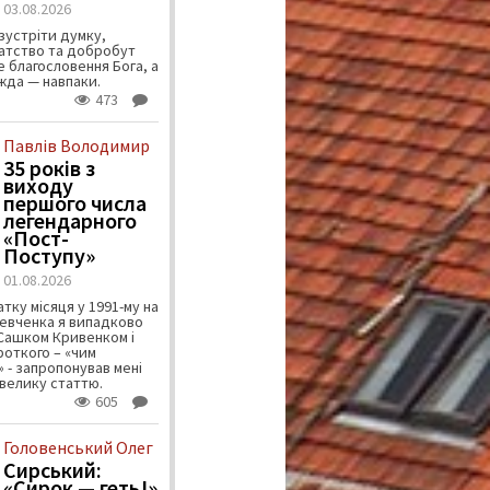
03.08.2026
зустріти думку,
атство та добробут
 благословення Бога, а
ужда — навпаки.
473
Павлів Володимир
35 років з
виходу
першого числа
легендарного
«Пост-
Поступу»
01.08.2026
тку місяця у 1991-му на
евченка я випадково
 Сашком Кривенком і
ороткого – «чим
 - запропонував мені
велику статтю.
605
Головенський Олег
Сирський:
«Сирок — геть!»