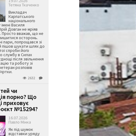
19.07.2026
Тетяна Ткаченко
Викладач
Карпатського
національного
 імені Василя
ій Довган не мріяв
. Просто вважав, що не
алишитися осторонь.
ні пари, попрощався зі
й пішов шукати шлях до
ятої спроби його
о службу в Силах
днощі після звільнення
тацію та роботу зі
ветеран розповів
Фіртки.
2632
ітей чи
ція порно? Що
і приховує
оєкт №15294?
16.07.2026
Павло Мінка
Як під шумок
відставки уряду