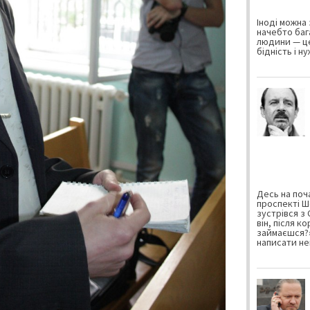
Іноді можна 
начебто баг
людини — це
бідність і н
Десь на поча
проспекті Ш
зустрівся з
він, після к
займаєшся?»
написати не