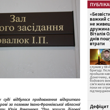
ПУБЛІКА
«Безвіст
важкий с
не живеш
дружина 
Віталія 
днів пошу
втрати
служив у 68-
бригаді. Післ
пройшов нав
Донеччину, а
бойового вих
сім'я жила мі
поки не отр
підтвердженн
у суді відбулося продовження відкритого
праві за позовом Івано-Франківської обласної
Дефіцит 
проти Юрія Романюка "Про захист ділової