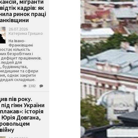
кансій, мігранти
 відтік кадрів: як
інила ринок праці
ранківщини
26.07.2026
Катерина Гришко
На Івано-
Франківщині
остає кількість
их безробітних і
дефіцит працівників.
є людей для
, будівництва,
 медицини та сфери
ня, однак закрити
є дедалі складніше.
1382
ив пів року.
під гімн України
 плакав»: історія
 Юрія Довгана,
бровольцем
війну