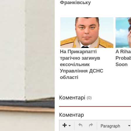
Франківську
На Прикарпатті
A Rih
трагічно загинув
Proba
ексочільник
Soon
Управління ДСНС
області
Коментарі
(0)
Коментар
Paragraph