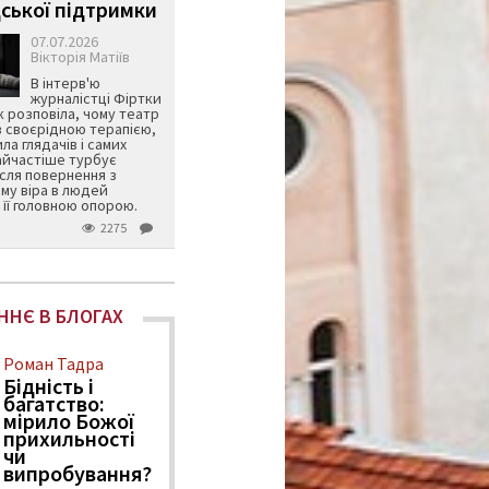
ської підтримки
07.07.2026
Вікторія Матіїв
В інтерв'ю
журналістці Фіртки
 розповіла, чому театр
в своєрідною терапією,
ила глядачів і самих
айчастіше турбує
ісля повернення з
му віра в людей
її головною опорою.
2275
ННЄ В БЛОГАХ
Роман Тадра
Бідність і
багатство:
мірило Божої
прихильності
чи
випробування?