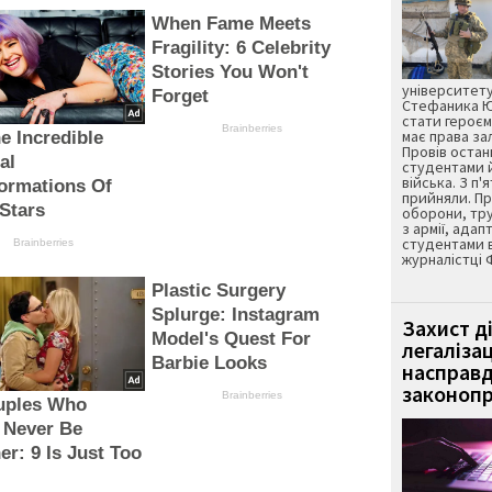
When Fame Meets
Fragility: 6 Celebrity
Stories You Won't
університету
Forget
Стефаника Юр
стати героєм
Brainberries
має права з
e Incredible
Провів остан
al
студентами 
війська. З п'
ormations Of
прийняли. Пр
Stars
оборони, тру
з армії, адап
студентами 
Brainberries
журналістці 
Plastic Surgery
Splurge: Instagram
Захист д
Model's Quest For
легаліза
Barbie Looks
насправд
законопр
Brainberries
uples Who
 Never Be
er: 9 Is Just Too