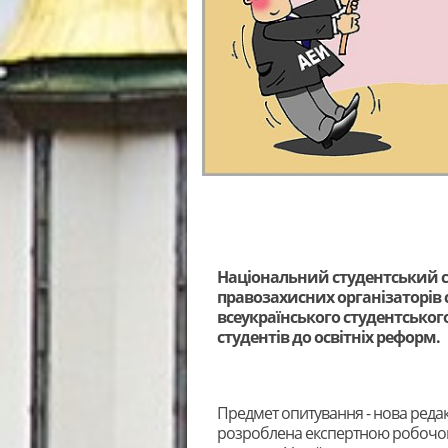
Національний студентський со
правозахисних організаторів 
всеукраїнського студентськог
студентів до освітніх реформ.
Предмет опитування - нова редакц
розроблена експертною робочою г