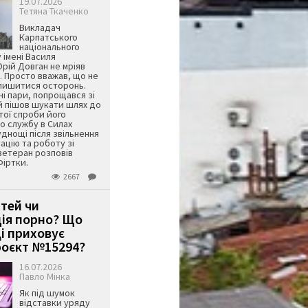
19.07.2026
Тетяна Ткаченко
Викладач
Карпатського
національного
 імені Василя
ій Довган не мріяв
. Просто вважав, що не
алишитися осторонь.
ні пари, попрощався зі
й пішов шукати шлях до
ятої спроби його
о службу в Силах
днощі після звільнення
тацію та роботу зі
ветеран розповів
Фіртки.
2667
ітей чи
ція порно? Що
і приховує
оєкт №15294?
16.07.2026
Павло Мінка
Як під шумок
відставки уряду