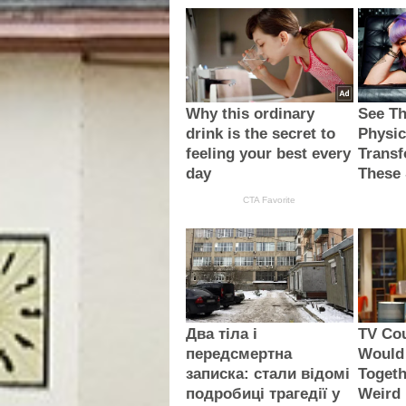
Why this ordinary
See Th
drink is the secret to
Physic
feeling your best every
Transf
day
These 
CTA Favorite
Два тіла і
TV Co
передсмертна
Would
записка: стали відомі
Togeth
подробиці трагедії у
Weird