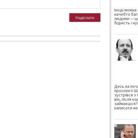
Іноді можна 
начебто баг
Надіслати
людини — це
бідність і н
Десь на поча
проспекті Ш
зустрівся з
він, після к
займаєшся?»
написати не