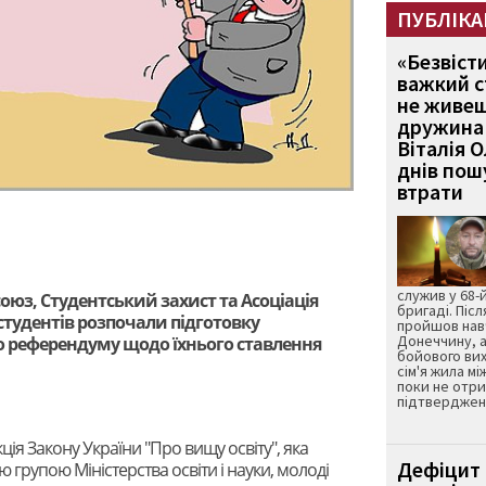
ПУБЛІКА
«Безвіст
важкий с
не живеш
дружина 
Віталія 
днів пошу
втрати
служив у 68-
юз, Студентський захист та Асоціація
бригаді. Післ
студентів розпочали підготовку
пройшов нав
Донеччину, а
о референдуму щодо їхнього ставлення
бойового вих
сім'я жила мі
поки не отр
підтвердженн
ія Закону України "Про вищу освіту", яка
Дефіцит 
рупою Міністерства освіти і науки, молоді