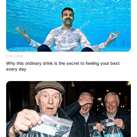
Why this ordinary drink is the secret to feeling
your best every day
CTA Love
Розшифровка загального аналізу крові онлайн.