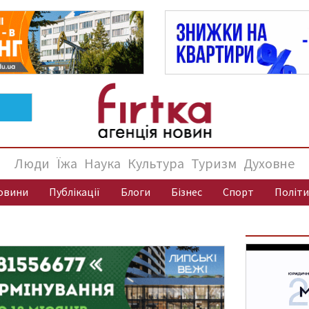
Люди
Їжа
Наука
Культура
Туризм
Духовне
овини
Публікації
Блоги
Бізнес
Спорт
Політи