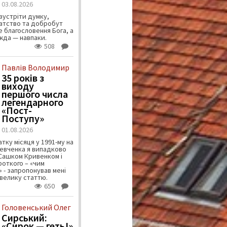
03.08.2026
зустріти думку,
атство та добробут
 благословення Бога, а
ужда — навпаки.
508
Павлів Володимир
35 років з
виходу
першого числа
легендарного
«Пост-
Поступу»
01.08.2026
тку місяця у 1991-му на
евченка я випадково
 Сашком Кривенком і
ороткого – «чим
 - запропонував мені
велику статтю.
650
Головенський Олег
Сирський:
«Сирок — геть!»