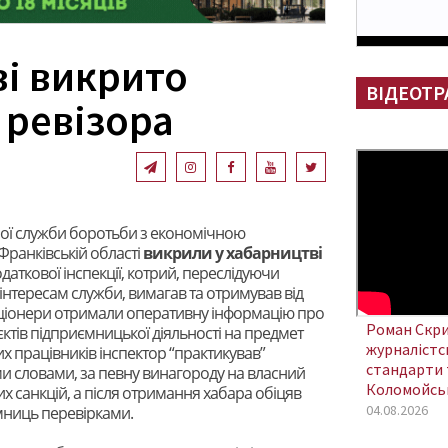
ві викрито
ВІДЕОТР
 ревізора
ої служби боротьби з економічною
Франківській області
викрили у хабарництві
даткової інспекції, котрий, переслідуючи
інтересам служби, вимагав та отримував від
ліціонери отримали оперативну інформацію про
Роман Скри
’єктів підприємницької діяльності на предмет
журналістсь
працівників інспектор “практикував”
стандарти 
ми словами, за певну винагороду на власний
Коломойсь
 санкцій, а після отримання хабара обіцяв
04.08.2026
мниць перевірками.