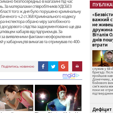
римано безпосередньо в магазині під час
ПУБЛІКА
. За матеріалами співробітників УДСБЕЗ
бласті того ж дня було порушено кримінальну
«Безвіст
баченого ч.2 ст.368 Кримінального кодексу
важкий с
зора-інспектора обрано міру запобіжного
не живеш
оді досудового слідства задокументовано ще два
дружина 
тківцем хабарів від підприємців. За
Віталія 
й за виявленими фактами неоформлення
днів пошу
 у хабарництві вимагав та отримував по 400-
втрати
Поділитись новиною
служив у 68-
бригаді. Післ
пройшов нав
Донеччину, а
бойового вих
сім'я жила мі
поки не отр
підтвердженн
Дефіцит 