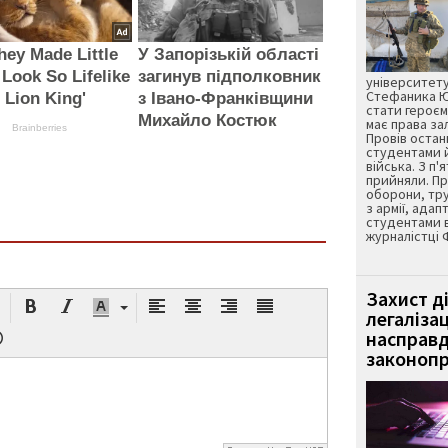
ey Made Little
У Запорізькій області
Look So Lifelike
загинув підполковник
університету
Стефаника Юр
e Lion King'
з Івано-Франківщини
стати героєм
Михайло Костюк
має права з
Brainberries
Провів остан
студентами 
війська. З п'
прийняли. Пр
оборони, тру
з армії, адап
студентами 
журналістці 
Захист д
легаліза
насправд
законопр