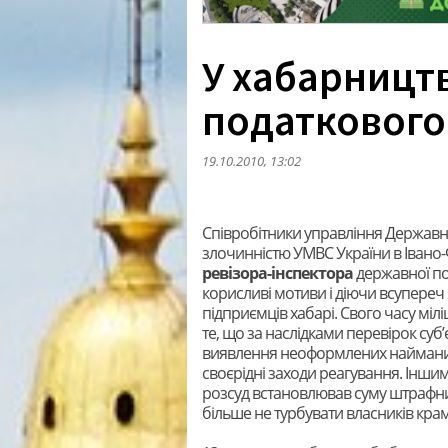
У хабарницт
податкового
19.10.2010, 13:02
Співробітники управління Державн
злочинністю УМВС України в Івано-
ревізора-інспектора
державної по
корисливі мотиви і діючи всупереч 
підприємців хабарі. Свого часу мі
те, що за наслідками перевірок суб
виявлення неоформлених найманих 
своєрідні заходи реагування. Інши
розсуд встановлював суму штрафних
більше не турбувати власників кра