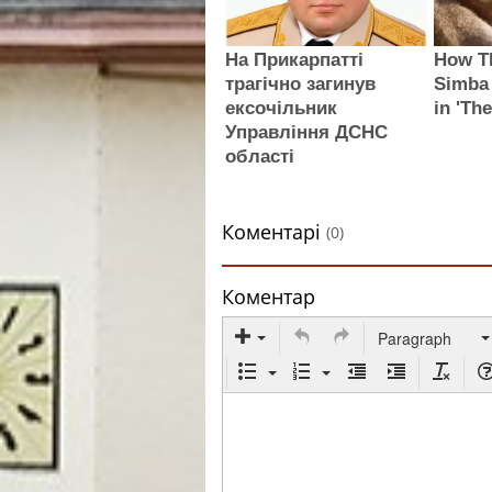
На Прикарпатті
How Th
трагічно загинув
Simba 
ексочільник
in 'Th
Управління ДСНС
області
Коментарі
(0)
Коментар
Paragraph