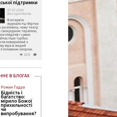
ської підтримки
07.07.2026
Вікторія Матіїв
В інтерв'ю
журналістці Фіртки
 розповіла, чому театр
в своєрідною терапією,
ила глядачів і самих
айчастіше турбує
ісля повернення з
му віра в людей
її головною опорою.
2272
ННЄ В БЛОГАХ
Роман Тадра
Бідність і
багатство:
мірило Божої
прихильності
чи
випробування?