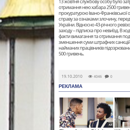
13 жовтня службову особу було зат
отримання нею хабара 2500 гривень
прокуратурою Івано-Франківської о
справу за ознаками злочину, перед
України. Відносно 43-річного реві
заходу – підписка про невиїзд. В х
факти вимагання та отримання пода
зменшення суми штрафних санкці
найманих працівників підозрюваний
500 гривень.
19.10.2010
4046
0
РЕКЛАМА