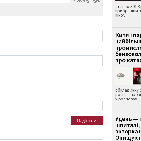
статтю 301 К
прибравши з
кіно".
Кити і п
найбіль
промисло
бензокол
про ката
обкладинку 
росіян і пров
у розмовах.
Удень — 
Надіслати
шпиталі,
акторка н
Онищук п