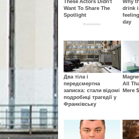
These Actors Didn't
Why th
Want To Share The
drink i
Spotlight
feelin
day
Brainberries
Два тіла і
Magnet
передсмертна
All Th
записка: стали відомі
Mere $
подробиці трагедії у
Франківську