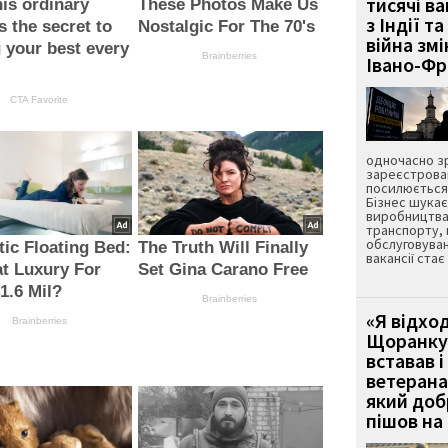
тисячі ва
is ordinary
These Photos Make Us
з Індії та
s the secret to
Nostalgic For The 70's
війна зм
g your best every
Brainberries
Івано-Ф
CTA Favorite
одночасно зр
зареєстрован
посилюється 
Бізнес шука
виробництва
транспорту,
обслуговуван
ic Floating Bed:
The Truth Will Finally
вакансії ста
at Luxury For
Set Gina Carano Free
1.6 Mil?
Brainberries
«Я відход
Brainberries
Щоранку 
вставав і
ветерана
який до
пішов на 