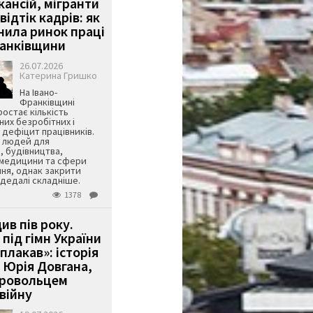
кансій, мігранти
 відтік кадрів: як
інила ринок праці
ранківщини
26.07.2026
Катерина Гришко
На Івано-
Франківщині
остає кількість
их безробітних і
дефіцит працівників.
є людей для
, будівництва,
 медицини та сфери
ня, однак закрити
є дедалі складніше.
1378
ив пів року.
під гімн України
 плакав»: історія
 Юрія Довгана,
бровольцем
війну