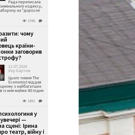
Рада переписала
римінального кодексу,
аборону на "доросле
1766
аразити: чому
ший
вець країни-
онки заговорив
строфу?
11.07.2026
Ігор Бартків
Цього тижня The
Economist віддав
одному з найбагатших
ів із ним майже 60 годин
1831
психологиня у
 увечері —
а сцені: Ірина
ро театр, війну і