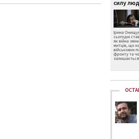
силу люд
Ірина Онищук
сьогодні ста
як війна змін
митців, що н
військових п
фронту та чо
залишається 
ОСТА