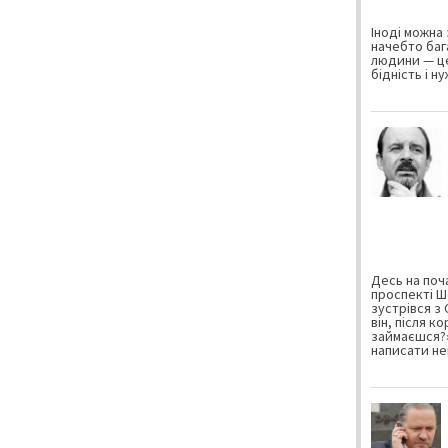
Іноді можна 
начебто баг
людини — це
бідність і н
Десь на поча
проспекті Ш
зустрівся з
він, після к
займаєшся?»
написати не