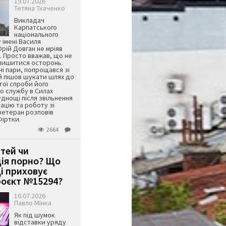
19.07.2026
Тетяна Ткаченко
Викладач
Карпатського
національного
 імені Василя
ій Довган не мріяв
. Просто вважав, що не
алишитися осторонь.
ні пари, попрощався зі
й пішов шукати шлях до
ятої спроби його
о службу в Силах
днощі після звільнення
тацію та роботу зі
ветеран розповів
Фіртки.
2664
ітей чи
ція порно? Що
і приховує
оєкт №15294?
16.07.2026
Павло Мінка
Як під шумок
відставки уряду