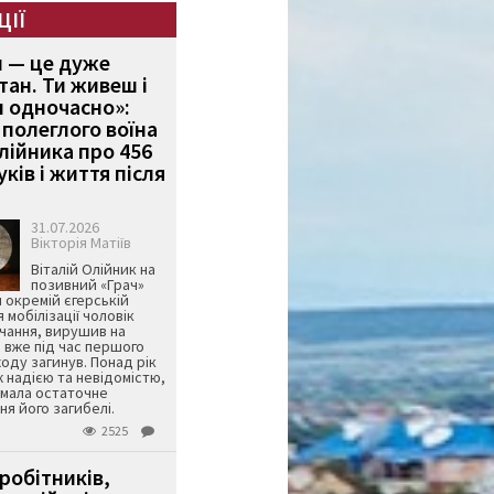
ЦІЇ
и — це дуже
тан. Ти живеш і
 одночасно»:
полеглого воїна
Олійника про 456
ків і життя після
31.07.2026
Вікторія Матіїв
Віталій Олійник на
позивний «Грач»
й окремій єгерській
я мобілізації чоловік
чання, вирушив на
 вже під час першого
оду загинув. Понад рік
ж надією та невідомістю,
имала остаточне
я його загибелі.
2525
робітників,