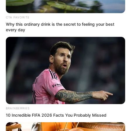
Претендент на посаду генерального директора
обласної дитячої лікарні повернувся зі стажув…
Why this ordinary drink is the secret to feeling
your best every day