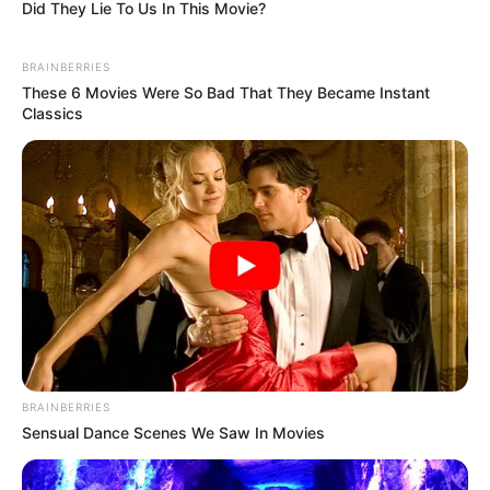
Instant Classics
Brainberries