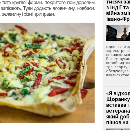
тисячі ва
 тіста круглої форми, покритого помідоровим
з Індії та
запікають. Туди додають яловичину, ковбаси,
війна зм
 зеленину і різні приправи.
Івано-Ф
одночасно зр
зареєстрован
посилюється 
Бізнес шука
виробництва
транспорту,
обслуговуван
вакансії ста
«Я відход
Щоранку 
вставав і
ветерана
який до
пішов на 