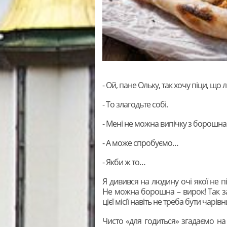
- Ой, пане Ольку, так хочу піци, що 
- То злагодьте собі.
- Мені не можна випічку з борошна
- А може спробуємо…
- Якби ж то…
Я дивився на людину очі якої не п
Не можна борошна – вирок! Так за
цієї місії навіть не треба бути чарів
Чисто «для годиться» згадаємо на п