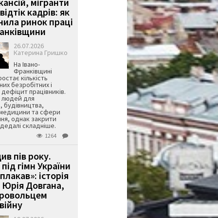
кансій, мігранти
 відтік кадрів: як
інила ринок праці
ранківщини
26.07.2026
Катерина Гришко
На Івано-
Франківщині
остає кількість
их безробітних і
дефіцит працівників.
є людей для
, будівництва,
 медицини та сфери
ня, однак закрити
є дедалі складніше.
1264
ив пів року.
під гімн України
 плакав»: історія
 Юрія Довгана,
бровольцем
війну