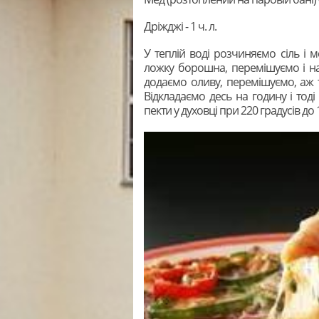
Дріжджі - 1 ч. л.
У теплій воді розчиняємо сіль і 
ложку борошна, перемішуємо і на 1
додаємо оливу, перемішуємо, аж т
Відкладаємо десь на годину і тод
пекти у духовці при 220 градусів до 1