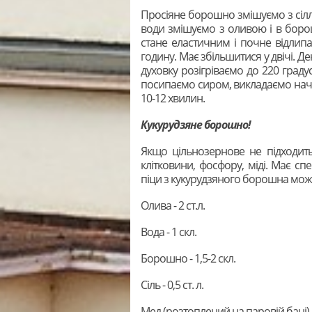
Просіяне борошно змішуємо з сіллю
води змішуємо з оливою і в борош
стане еластичним і почне відлип
годину. Має збільшитися у двічі.
духовку розігріваємо до 220 град
посипаємо сиром, викладаємо начи
10-12 хвилин.
Кукурудзяне борошно!
Якщо цільнозернове не підходить
клітковини, фосфору, міді. Має сп
піци з кукурудзяного борошна може
Олива - 2 ст.л.
Вода - 1 скл.
Борошно - 1,5-2 скл.
Сіль - 0,5 ст. л.
Мед (розтоплений на паровій бані) - 