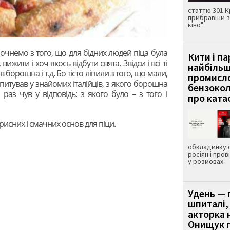
статтю 301 К
прибравши з
кіно".
Почнемо з того, що для бідних людей піца була
Кити і п
ижити і хоч якось відбути свята. Звідси і всі ті
найбіль
 борошна і т.д. Бо тісто ліпили з того, що мали,
промисло
апитував у знайомих італійців, з якого борошна
бензокол
раз чув у відповідь: з якого було – з того і
про ката
рисних і смачних основ для піци.
обкладинку 
росіян і пров
у розмовах.
Удень — 
шпиталі,
акторка н
Онищук п