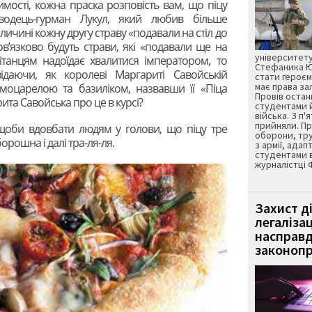
мості, кожна праска розповість вам, що піцу
водець-гурман Лукул, який любив більше
аличині кожну другу страву «подавали на стіл до
ов’язково будуть страви, які «подавали ще на
університету
ітанцям надоїдає хвалитися імператором, то
Стефаника Юр
ідаючи, як королеві Маргариті Савойській
стати героєм
має права з
 моцарелою та базиліком, назвавши її «Піца
Провів остан
ита Савойська про це в курсі?
студентами 
війська. З п'
прийняли. Пр
 щоби вдовбати людям у голови, що піцу тре
оборони, тру
рошна і далі тра-ля-ля.
з армії, адап
студентами 
журналістці 
Захист д
легаліза
насправд
законопр