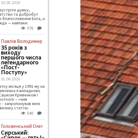
03.08.2026
зустріти думку,
атство та добробут
 благословення Бога, а
ужда — навпаки.
376
Павлів Володимир
35 років з
виходу
першого числа
легендарного
«Пост-
Поступу»
01.08.2026
тку місяця у 1991-му на
евченка я випадково
 Сашком Кривенком і
ороткого – «чим
 - запропонував мені
велику статтю.
540
Головенський Олег
Сирський:
«Сирок — геть!»