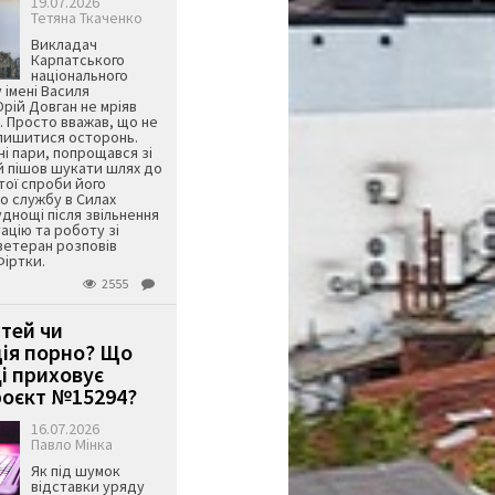
19.07.2026
Тетяна Ткаченко
Викладач
Карпатського
національного
 імені Василя
ій Довган не мріяв
. Просто вважав, що не
алишитися осторонь.
ні пари, попрощався зі
й пішов шукати шлях до
ятої спроби його
о службу в Силах
днощі після звільнення
тацію та роботу зі
ветеран розповів
Фіртки.
2555
ітей чи
ція порно? Що
і приховує
оєкт №15294?
16.07.2026
Павло Мінка
Як під шумок
відставки уряду