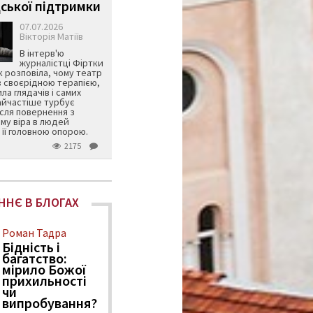
ської підтримки
07.07.2026
Вікторія Матіїв
В інтерв'ю
журналістці Фіртки
 розповіла, чому театр
в своєрідною терапією,
ила глядачів і самих
айчастіше турбує
ісля повернення з
му віра в людей
її головною опорою.
2175
ННЄ В БЛОГАХ
Роман Тадра
Бідність і
багатство:
мірило Божої
прихильності
чи
випробування?