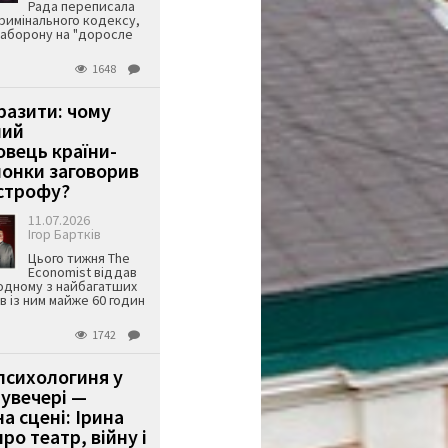
Рада переписала
римінального кодексу,
аборону на "доросле
1648
аразити: чому
ший
вець країни-
онки заговорив
строфу?
11.07.2026
Ігор Бартків
Цього тижня The
Economist віддав
одному з найбагатших
ів із ним майже 60 годин
1742
психологиня у
 увечері —
а сцені: Ірина
ро театр, війну і