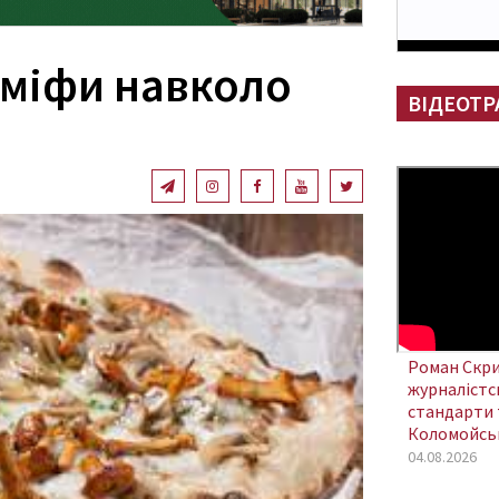
 міфи навколо
ВІДЕОТР
Роман Скри
журналістсь
стандарти 
Коломойсь
04.08.2026