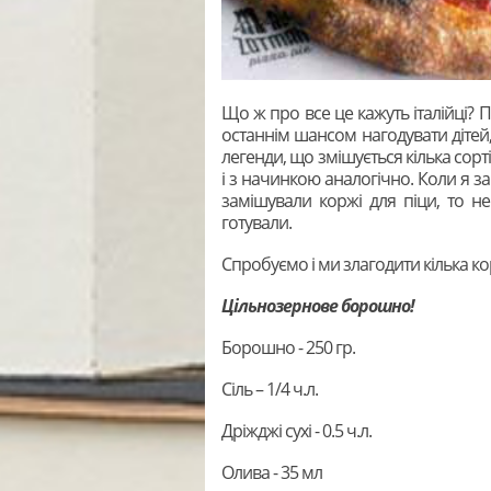
Що ж про все це кажуть італійці? 
останнім шансом нагодувати дітей, в
легенди, що змішується кілька сортів
і з начинкою аналогічно. Коли я з
замішували коржі для піци, то не 
готували.
Спробуємо і ми злагодити кілька ко
Цільнозернове борошно!
Борошно - 250 гр.
Сіль – 1/4 ч.л.
Дріжджі сухі - 0.5 ч.л.
Олива - 35 мл