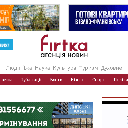
Люди
Їжа
Наука
Культура
Туризм
Духовне
овини
Публікації
Блоги
Бізнес
Спорт
Політи