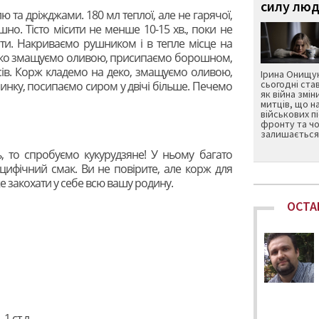
силу люд
 та дріжджами. 180 мл теплої, але не гарячої,
но. Тісто місити не менше 10-15 хв., поки не
ати. Накриваємо рушником і в тепле місце на
 Деко змащуємо оливою, присипаємо борошном,
усів. Корж кладемо на деко, змащуємо оливою,
Ірина Онищук
сьогодні ста
нку, посипаємо сиром у двічі більше. Печемо
як війна змін
митців, що н
військових п
фронту та чо
залишається 
, то спробуємо кукурудзяне! У ньому багато
ецифічний смак. Ви не повірите, але корж для
 закохати у себе всю вашу родину.
ОСТА
1 ст.л.