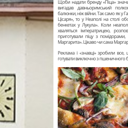
Щоби надати бренду «Піца» значи
вигадав давньоримський полко
балюнки, ніж війни. Так само як у Г
Цісаря», то у Неаполі на столі об
бенкетах у Лукула». Коли неапол
хваляться імператрицею, розпов
приготували піцу з помідорами,
Маргарита». Цікаво чи сама Маргар
Реклама і «знавці» зробили все,
готувати виключно з пшеничного бо