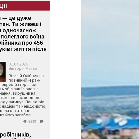
ЦІЇ
и — це дуже
тан. Ти живеш і
 одночасно»:
полеглого воїна
Олійника про 456
ків і життя після
31.07.2026
Вікторія Матіїв
Віталій Олійник на
позивний «Грач»
й окремій єгерській
я мобілізації чоловік
чання, вирушив на
 вже під час першого
оду загинув. Понад рік
ж надією та невідомістю,
имала остаточне
я його загибелі.
2399
робітників,