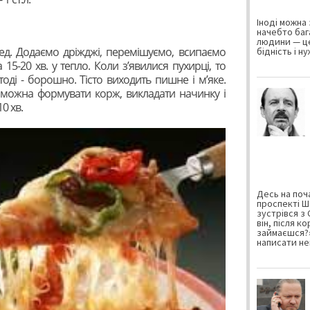
Іноді можна 
начебто баг
людини — це
мед. Додаємо дріжджі, перемішуємо, всипаємо
бідність і н
5-20 хв. у тепло. Коли з’явилися пухирці, то
оді - борошно. Тісто виходить пишне і м’яке.
і можна формувати корж, викладати начинку і
0 хв.
Десь на поча
проспекті Ш
зустрівся з
він, після к
займаєшся?»
написати не