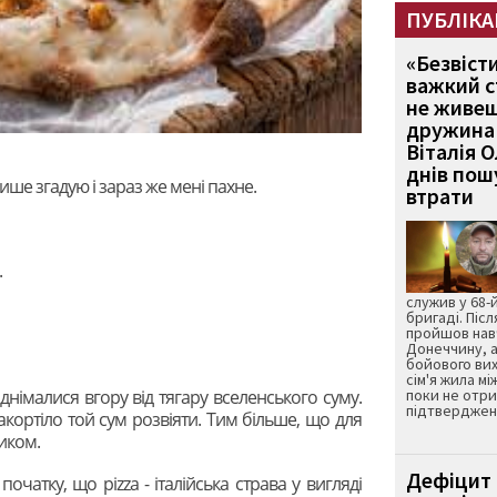
ПУБЛІКА
«Безвіст
важкий с
не живеш
дружина 
Віталія 
днів пошу
лише згадую і зараз же мені пахне.
втрати
.
служив у 68-
бригаді. Післ
пройшов нав
Донеччину, а
бойового вих
сім'я жила мі
іднімалися вгору від тягару вселенського суму.
поки не отр
підтвердженн
кортіло той сум розвіяти. Тим більше, що для
ником.
Дефіцит 
очатку, що pizza - італійська страва у вигляді