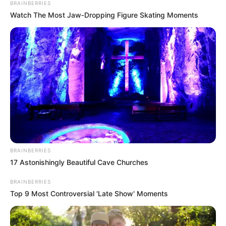
РЕКЛАМА
Watch The Most Jaw‑Dropping Figure Skating
Moments
Brainberries