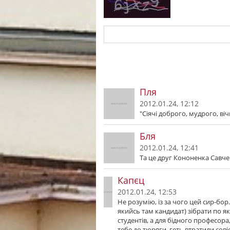
Пля
2012.01.24, 12:12
"Сіячі доброго, мудрого, вічн
Бля
2012.01.24, 12:41
Та це друг Кононенка Савче
Капєц
2012.01.24, 12:53
Не розумію, із за чого цей сир-бо
якийсь там кандидат) зібрати по як
студентів, а для бідного професора,
тебе до тюряги, геть втратили совіс