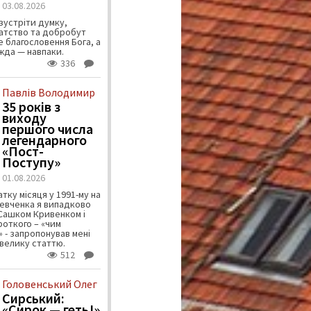
03.08.2026
зустріти думку,
атство та добробут
 благословення Бога, а
ужда — навпаки.
336
Павлів Володимир
35 років з
виходу
першого числа
легендарного
«Пост-
Поступу»
01.08.2026
тку місяця у 1991-му на
евченка я випадково
 Сашком Кривенком і
ороткого – «чим
 - запропонував мені
велику статтю.
512
Головенський Олег
Сирський:
«Сирок — геть!»