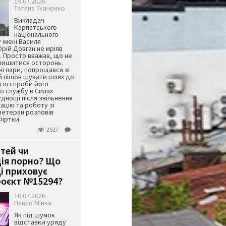
19.07.2026
Тетяна Ткаченко
Викладач
Карпатського
національного
 імені Василя
ій Довган не мріяв
. Просто вважав, що не
алишитися осторонь.
ні пари, попрощався зі
й пішов шукати шлях до
ятої спроби його
о службу в Силах
днощі після звільнення
тацію та роботу зі
ветеран розповів
Фіртки.
2527
ітей чи
ція порно? Що
і приховує
оєкт №15294?
16.07.2026
Павло Мінка
Як під шумок
відставки уряду