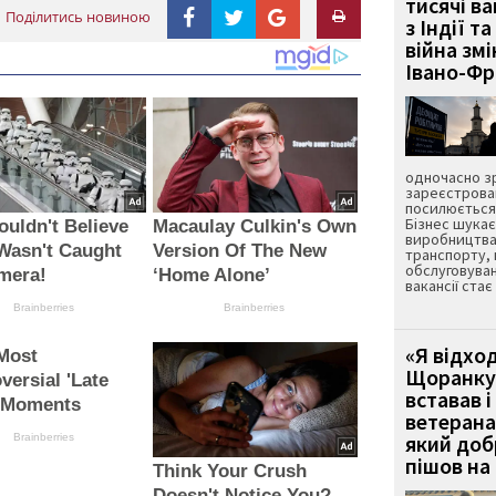
тисячі ва
Поділитись новиною
з Індії та
війна зм
Івано-Ф
одночасно зр
зареєстрован
посилюється 
Бізнес шука
uldn't Believe
Macaulay Culkin's Own
виробництва
t Wasn't Caught
Version Of The New
транспорту,
обслуговуван
mera!
‘Home Alone’
вакансії ста
Brainberries
Brainberries
«Я відход
Most
Щоранку 
versial 'Late
вставав і
 Moments
ветерана
який до
Brainberries
пішов на 
Think Your Crush
Doesn't Notice You?