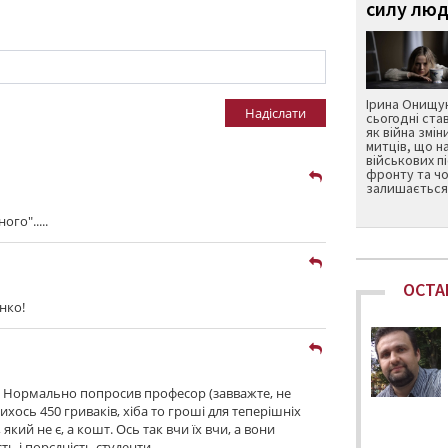
силу люд
Ірина Онищук
Надіслати
сьогодні ста
як війна змін
митців, що н
військових п
фронту та чо
залишається 
ого".....
ОСТА
нко!
р. Нормально попросив професор (завважте, не
ихось 450 гриваків, хіба то гроші для теперішніх
 який не є, а кошт. Ось так вчи їх вчи, а вони
ть і порєдність студенти.