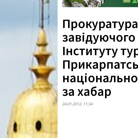
Прокуратура
завідуючог
Інституту ту
Прикарпатсь
національно
за хабар
24.01.2012, 11:34