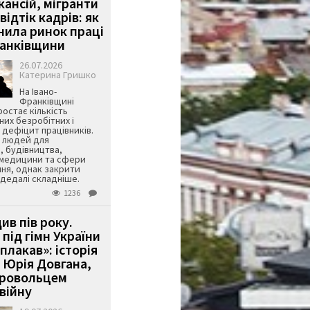
кансій, мігранти
 відтік кадрів: як
інила ринок праці
ранківщини
26.07.2026
Катерина Гришко
На Івано-
Франківщині
остає кількість
их безробітних і
дефіцит працівників.
є людей для
, будівництва,
 медицини та сфери
ня, однак закрити
є дедалі складніше.
1236
ив пів року.
під гімн України
 плакав»: історія
 Юрія Довгана,
бровольцем
війну