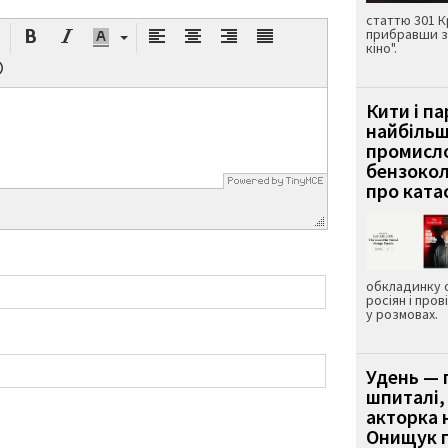
статтю 301 К
прибравши з
кіно".
Кити і п
найбіль
промисло
бензокол
про ката
обкладинку 
росіян і пров
у розмовах.
Удень — 
шпиталі,
акторка н
Онищук п