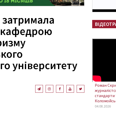
 затримала
ВІДЕОТР
о кафедрою
ризму
кого
го університету
Роман Скри
журналістсь
стандарти 
Коломойсь
04.08.2026