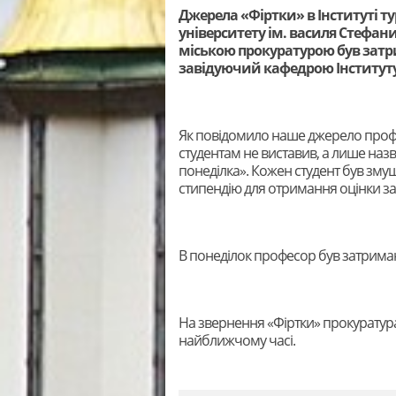
Джерела «Фіртки» в Інституті 
університету ім. василя Стефани
міською прокуратурою був затр
завідуючий кафедрою Інституту
Як повідомило наше джерело профе
студентам не виставив, а лише назв
понеділка». Кожен студент був зму
стипендію для отримання оцінки за 
В понеділок професор був затрима
На звернення «Фіртки» прокуратура
найближчому часі.