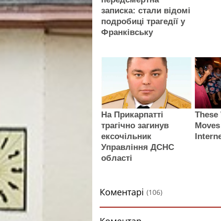
записка: стали відомі
подробиці трагедії у
Франківську
На Прикарпатті
These
трагічно загинув
Moves
ексочільник
Intern
Управління ДСНС
області
Коментарі
(106)
Коментар