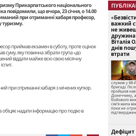
ПУБЛІКА
туризму Прикарпатського національного
ка повідомили, що вчора, 23 січня, о 14.00
«Безвіст
иманий при отриманні хабаря професор,
важкий с
 туризму.
не живеш
дружина 
Віталія 
сор приймав екзамен в суботу, проте оцінок
днів пошу
ав суму, яку повинна зібрати група «до
втрати
шений віддати майже всю свою місячну
іспит.
служив у 68-
бригаді. Післ
ний при отриманні хабаря з мічених купюр.
пройшов нав
Донеччину, а
бойового вих
сім'я жила мі
поки не отр
 обіцяє надати інформацію про подію в
підтвердженн
Дефіцит 