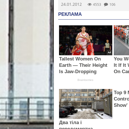
24.01.2012
4553
106
РЕКЛАМА
Tallest Women On
You Wo
Earth — Their Height
It If I
Is Jaw-Dropping
On Ca
Brainberries
Top 9 
Contro
Show'
Два тіла і
передсмертна