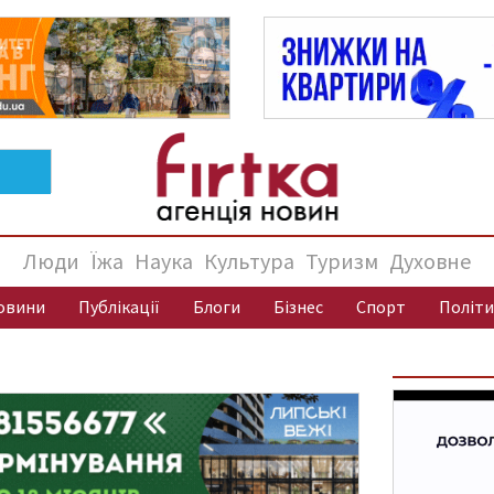
Люди
Їжа
Наука
Культура
Туризм
Духовне
овини
Публікації
Блоги
Бізнес
Спорт
Політи