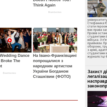
Think Again
Brainberries
університету
Стефаника Юр
стати героєм
має права з
Провів остан
студентами 
війська. З п'
прийняли. Пр
оборони, тру
з армії, адап
студентами 
 Wedding Dance
На Івано-Франківщині
журналістці 
 Broke The
попрощалися з
et
народним артистом
Захист д
України Богданом
Brainberries
легаліза
Сташківим (ФОТО)
насправд
законопр