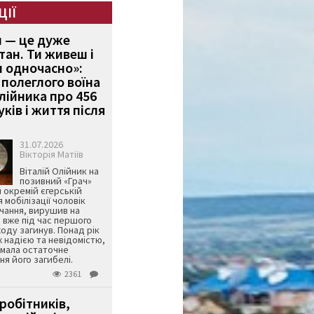
ЦІЇ
и — це дуже
тан. Ти живеш і
 одночасно»:
полеглого воїна
Олійника про 456
ків і життя після
31.07.2026
Вікторія Матіїв
Віталій Олійник на
позивний «Грач»
й окремій єгерській
я мобілізації чоловік
чання, вирушив на
 вже під час першого
оду загинув. Понад рік
ж надією та невідомістю,
имала остаточне
я його загибелі.
2361
робітників,