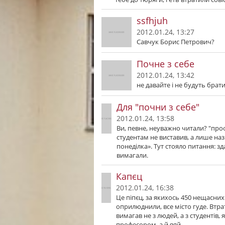
ssfhjuh
2012.01.24, 13:27
Савчук Борис Петрович?
Почне з себе
2012.01.24, 13:42
не давайте і не будуть брат
Для "почни з себе"
2012.01.24, 13:58
Ви, певне, неуважно читали? "про
студентам не виставив, а лише наз
понеділка». Тут стояло питання: зд
вимагали.
Капєц
2012.01.24, 16:38
Це піпєц, за якихось 450 нещасних
оприлюднили, все місто гуде. Втра
вимагав не з людей, а з студентів, 
професором, а й яяй...