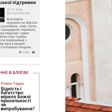
ської підтримки
07.07.2026
Вікторія Матіїв
В інтерв'ю
журналістці Фіртки
 розповіла, чому театр
в своєрідною терапією,
ила глядачів і самих
айчастіше турбує
ісля повернення з
му віра в людей
її головною опорою.
2142
ННЄ В БЛОГАХ
Роман Тадра
Бідність і
багатство:
мірило Божої
прихильності
чи
випробування?