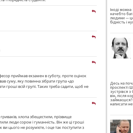
Іноді можна 
начебто баг
людини — це
бідність і н
и
фесор приймав екзамен в суботу, проте оцінок
вав суму, яку повинна зібрати група «до
Десь на поча
ати гроші всій групі. Таких треба садити, щоб не
проспекті Ш
зустрівся з
він, після к
займаєшся?»
написати не
 гриваків, хлопа збещестили, прізвище
тили люди сором і гуманність. Він же ці гроші
як ви цього не розумієте, і оце так поступити з