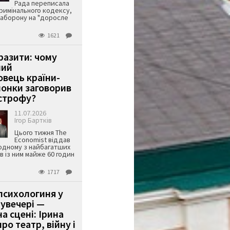
Рада переписала
римінального кодексу,
аборону на "доросле
1621
аразити: чому
ший
вець країни-
онки заговорив
строфу?
11.07.2026
Ігор Бартків
Цього тижня The
Economist віддав
одному з найбагатших
ів із ним майже 60 годин
1717
психологиня у
 увечері —
а сцені: Ірина
ро театр, війну і