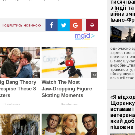
тисячі ва
з Індії та
війна зм
Івано-Ф
Поділитись новиною
одночасно зр
зареєстрован
посилюється 
Бізнес шука
виробництва
транспорту,
обслуговуван
вакансії ста
ig Bang Theory
Watch The Most
espise These 8
Jaw‑Dropping Figure
ters
Skating Moments
«Я відход
Щоранку 
Brainberries
Brainberries
вставав і
ветерана
який до
пішов на 