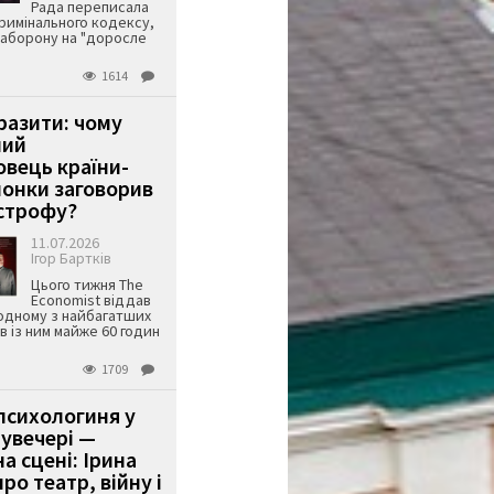
Рада переписала
римінального кодексу,
аборону на "доросле
1614
аразити: чому
ший
вець країни-
онки заговорив
строфу?
11.07.2026
Ігор Бартків
Цього тижня The
Economist віддав
одному з найбагатших
ів із ним майже 60 годин
1709
психологиня у
 увечері —
а сцені: Ірина
ро театр, війну і