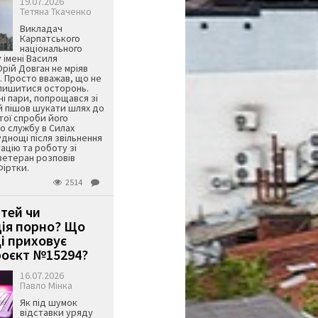
19.07.2026
Тетяна Ткаченко
Викладач
Карпатського
національного
 імені Василя
ій Довган не мріяв
. Просто вважав, що не
алишитися осторонь.
ні пари, попрощався зі
й пішов шукати шлях до
ятої спроби його
о службу в Силах
днощі після звільнення
тацію та роботу зі
ветеран розповів
Фіртки.
2514
ітей чи
ція порно? Що
і приховує
оєкт №15294?
16.07.2026
Павло Мінка
Як під шумок
відставки уряду