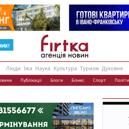
Люди
Їжа
Наука
Культура
Туризм
Духовне
овини
Публікації
Блоги
Бізнес
Спорт
Політи