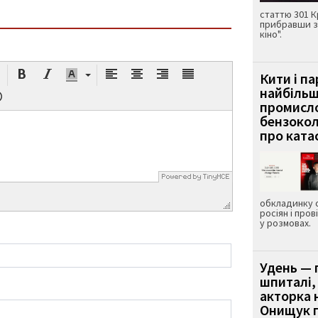
статтю 301 К
прибравши з
кіно".
Кити і п
найбіль
промисло
бензокол
про ката
обкладинку 
росіян і пров
у розмовах.
Удень — 
шпиталі,
акторка н
Онищук п