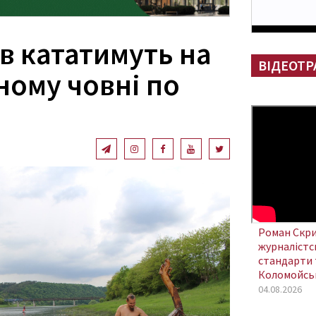
в кататимуть на
ВІДЕОТР
ному човні по
Роман Скри
журналістсь
стандарти 
Коломойсь
04.08.2026