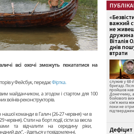
ПУБЛІКА
«Безвіст
важкий с
не живеш
дружина 
Віталія 
днів пошу
втрати
аличі всі охочі зможуть покататися на
служив у 68-
торів у Фейсбук, передає
Фіртка.
бригаді. Післ
пройшов нав
овим майданчиком, а згодом і стартом для 100
Донеччину, а
бойового вих
их воїнів-реконструкторів.
сім'я жила мі
поки не отр
підтвердженн
о нашої команди в Галич (26-27 червня) чи в
 червня). Стати на борт лодії, сісти за весла
чами та відчалити на середину ріки,
Дефіцит 
дний дух", - йдеться у повідомленні.