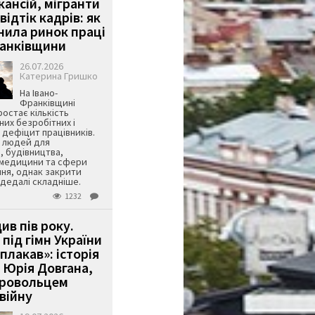
кансій, мігранти
 відтік кадрів: як
інила ринок праці
ранківщини
26.07.2026
Катерина Гришко
На Івано-
Франківщині
остає кількість
их безробітних і
дефіцит працівників.
є людей для
, будівництва,
 медицини та сфери
ня, однак закрити
є дедалі складніше.
1232
ив пів року.
під гімн України
 плакав»: історія
 Юрія Довгана,
бровольцем
війну