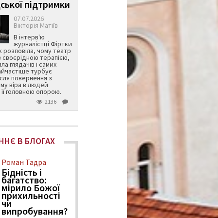
ської підтримки
07.07.2026
Вікторія Матіїв
В інтерв'ю
журналістці Фіртки
 розповіла, чому театр
в своєрідною терапією,
ила глядачів і самих
айчастіше турбує
ісля повернення з
му віра в людей
її головною опорою.
2136
ННЄ В БЛОГАХ
Роман Тадра
Бідність і
багатство:
мірило Божої
прихильності
чи
випробування?