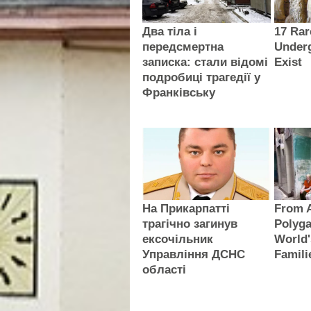
Два тіла і
17 Ra
передсмертна
Underg
записка: стали відомі
Exist
подробиці трагедії у
Франківську
На Прикарпатті
From A
трагічно загинув
Polyga
ексочільник
World'
Управління ДСНС
Famili
області