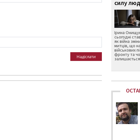
силу люд
Ірина Онищук
сьогодні ста
як війна змін
митців, що н
військових п
фронту та чо
Надіслати
залишається 
ОСТА