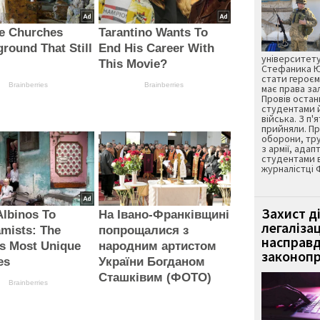
re Churches
Tarantino Wants To
round That Still
End His Career With
університету
This Movie?
Стефаника Юр
стати героєм
Brainberries
Brainberries
має права з
Провів остан
студентами 
війська. З п'
прийняли. Пр
оборони, тру
з армії, адап
студентами 
журналістці 
Захист д
lbinos To
На Івано-Франківщині
легаліза
mists: The
попрощалися з
насправд
s Most Unique
народним артистом
законопр
es
України Богданом
Сташківим (ФОТО)
Brainberries