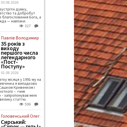
03.08.2026
зустріти думку,
атство та добробут
 благословення Бога, а
ужда — навпаки.
327
Павлів Володимир
35 років з
виходу
першого числа
легендарного
«Пост-
Поступу»
01.08.2026
тку місяця у 1991-му на
евченка я випадково
 Сашком Кривенком і
ороткого – «чим
 - запропонував мені
велику статтю.
506
Головенський Олег
Сирський:
«Сирок — геть!»