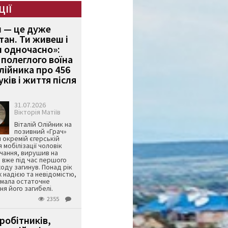
ЦІЇ
и — це дуже
тан. Ти живеш і
 одночасно»:
полеглого воїна
Олійника про 456
ків і життя після
31.07.2026
Вікторія Матіїв
Віталій Олійник на
позивний «Грач»
й окремій єгерській
я мобілізації чоловік
чання, вирушив на
 вже під час першого
оду загинув. Понад рік
ж надією та невідомістю,
имала остаточне
я його загибелі.
2355
робітників,