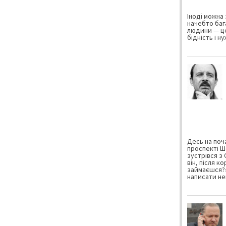
Іноді можна 
начебто баг
людини — це
бідність і н
Десь на поча
проспекті Ш
зустрівся з
він, після к
займаєшся?»
написати не