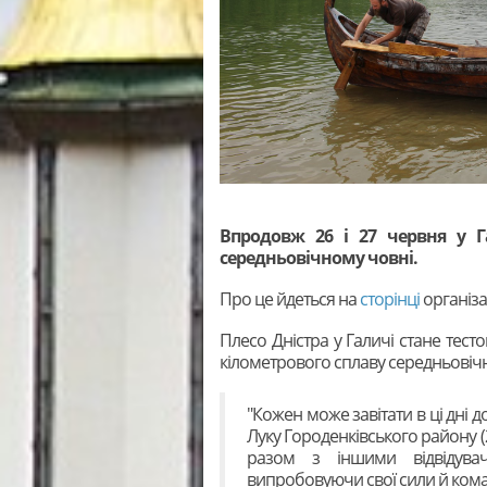
Впродовж 26 і 27 червня у Г
середньовічному човні.
Про це йдеться на
сторінці
організа
Плесо Дністра у Галичі стане тест
кілометрового сплаву середньовічн
"Кожен може завітати в ці дні д
Луку Городенківського району (29
разом з іншими відвідува
випробовуючи свої сили й коман