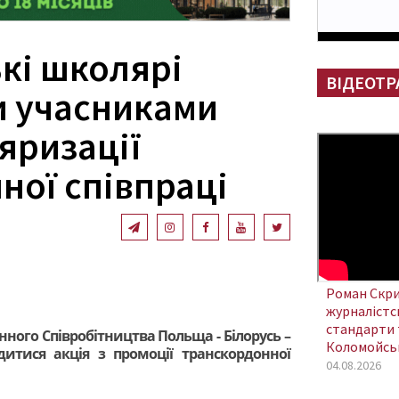
кі школярі
ВІДЕОТР
и учасниками
ляризації
ної співпраці
Роман Скри
журналістсь
стандарти 
ного Співробітництва Польща - Білорусь –
Коломойсь
одитися акція з промоції транскордонної
04.08.2026