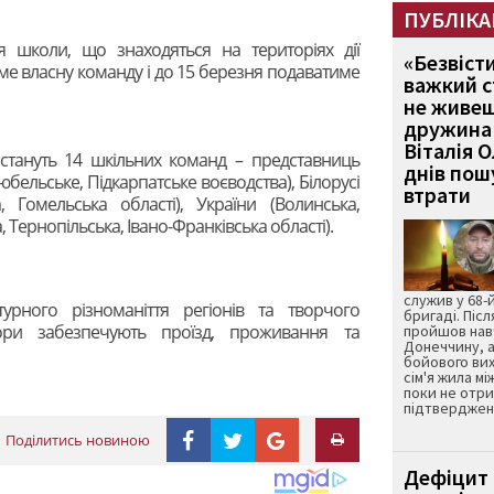
ПУБЛІКА
я школи, що знаходяться на територіях дії
«Безвіст
е власну команду і до 15 березня подаватиме
важкий с
не живеш
дружина 
Віталія 
стануть 14 шкільних команд – представниць
днів пошу
бельське, Підкарпатське воєводства), Білорусі
втрати
а, Гомельська області), України (Волинська,
, Тернопільська, Івано-Франківська області).
служив у 68-
турного різноманіття регіонів та творчого
бригаді. Післ
тори забезпечують проїзд, проживання та
пройшов нав
Донеччину, а
бойового вих
сім'я жила мі
поки не отр
підтвердженн
Поділитись новиною
Дефіцит 