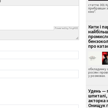
статтю 301 К
прибравши з
кіно".
Кити і п
найбіль
промисло
бензокол
про ката
обкладинку 
росіян і пров
у розмовах.
Удень — 
шпиталі,
акторка н
Онищук п