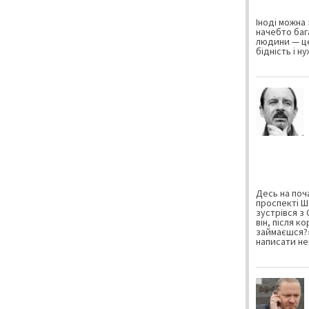
Іноді можна 
начебто баг
людини — це
бідність і н
Десь на поча
проспекті Ш
зустрівся з
він, після к
займаєшся?»
написати не