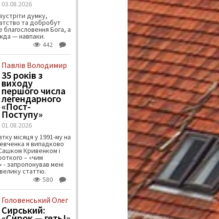
03.08.2026
зустріти думку,
атство та добробут
 благословення Бога, а
ужда — навпаки.
442
Павлів Володимир
35 років з
виходу
першого числа
легендарного
«Пост-
Поступу»
01.08.2026
тку місяця у 1991-му на
евченка я випадково
 Сашком Кривенком і
ороткого – «чим
 - запропонував мені
велику статтю.
580
Головенський Олег
Сирський:
«Сирок — геть!»