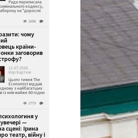
Рада переписала
римінального кодексу,
аборону на "доросле
1696
аразити: чому
ший
вець країни-
онки заговорив
строфу?
11.07.2026
Ігор Бартків
Цього тижня The
Economist віддав
одному з найбагатших
ів із ним майже 60 годин
1779
психологиня у
 увечері —
а сцені: Ірина
ро театр, війну і