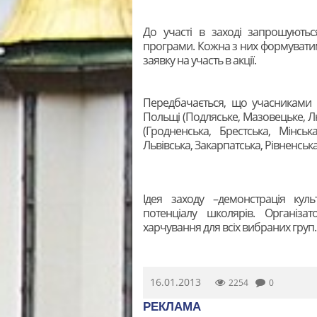
До участі в заході запрошуютьс
програми. Кожна з них формуватим
заявку на участь в акції.
Передбачається, що учасниками 
Польщі (Подляське, Мазовецьке, Лю
(Гродненська, Брестська, Мінськ
Львівська, Закарпатська, Рівненська
Ідея заходу –демонстрація куль
потенціалу школярів. Організа
харчування для всіх вибраних груп.
16.01.2013
2254
0
РЕКЛАМА