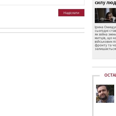
силу люд
Надіслати
Ірина Онищук
сьогодні ста
як війна змін
митців, що н
військових п
фронту та чо
залишається 
ОСТА