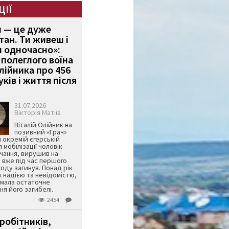
ЦІЇ
и — це дуже
тан. Ти живеш і
 одночасно»:
полеглого воїна
Олійника про 456
ків і життя після
31.07.2026
Вікторія Матіїв
Віталій Олійник на
позивний «Грач»
й окремій єгерській
я мобілізації чоловік
чання, вирушив на
 вже під час першого
оду загинув. Понад рік
ж надією та невідомістю,
имала остаточне
я його загибелі.
2454
робітників,