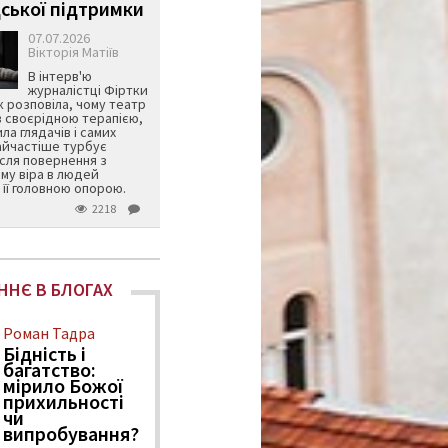
ської підтримки
07.07.2026
Вікторія Матіїв
В інтерв'ю
журналістці Фіртки
 розповіла, чому театр
в своєрідною терапією,
ила глядачів і самих
айчастіше турбує
ісля повернення з
му віра в людей
її головною опорою.
2218
ННЄ В БЛОГАХ
Роман Тадра
Бідність і
багатство:
мірило Божої
прихильності
чи
випробування?