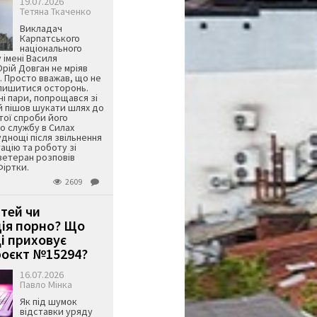
19.07.2026
Тетяна Ткаченко
Викладач
Карпатського
національного
 імені Василя
ій Довган не мріяв
. Просто вважав, що не
алишитися осторонь.
ні пари, попрощався зі
й пішов шукати шлях до
ятої спроби його
о службу в Силах
днощі після звільнення
тацію та роботу зі
ветеран розповів
Фіртки.
2609
ітей чи
ція порно? Що
і приховує
оєкт №15294?
16.07.2026
Павло Мінка
Як під шумок
відставки уряду