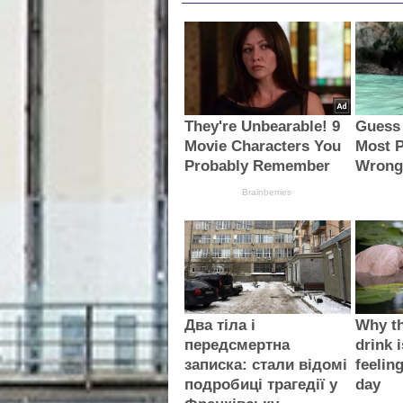
They're Unbearable! 9
Guess
Movie Characters You
Most P
Probably Remember
Wron
Brainberries
Два тіла і
Why th
передсмертна
drink i
записка: стали відомі
feelin
подробиці трагедії у
day