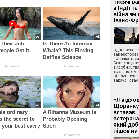
тисячі ва
з Індії та
війна зм
Івано-Ф
 Their Job —
Is There An Intersex
одночасно зр
eople Get It
Whale? This Finding
зареєстрован
g
Baffles Science
посилюється 
Бізнес шука
виробництва
Brainberries
Brainberries
транспорту,
обслуговуван
вакансії ста
«Я відход
Щоранку 
вставав і
is ordinary
A Rihanna Museum Is
ветерана
s the secret to
Probably Opening
який до
g your best every
Soon
пішов на 
Brainberries