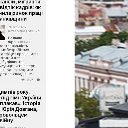
кансій, мігранти
 відтік кадрів: як
інила ринок праці
ранківщини
26.07.2026
Катерина Гришко
На Івано-
Франківщині
остає кількість
их безробітних і
дефіцит працівників.
є людей для
, будівництва,
 медицини та сфери
ня, однак закрити
є дедалі складніше.
1307
ив пів року.
під гімн України
 плакав»: історія
 Юрія Довгана,
бровольцем
війну