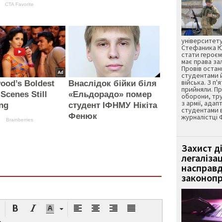
CTA Favorite
університету
Стефаника Юр
стати героєм
має права з
Провів остан
студентами 
війська. З п'
ood’s Boldest
Внаслідок бійки біля
прийняли. Пр
Scenes Still
«Ельдорадо» помер
оборони, тру
з армії, адап
ng
студент ІФНМУ Нікіта
студентами 
Фенюк
журналістці 
Brainberries
Захист д
легаліза
насправд
законопр