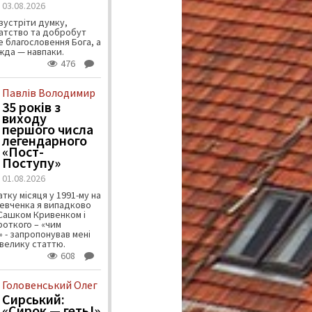
03.08.2026
зустріти думку,
атство та добробут
 благословення Бога, а
ужда — навпаки.
476
Павлів Володимир
35 років з
виходу
першого числа
легендарного
«Пост-
Поступу»
01.08.2026
тку місяця у 1991-му на
евченка я випадково
 Сашком Кривенком і
ороткого – «чим
 - запропонував мені
велику статтю.
608
Головенський Олег
Сирський:
«Сирок — геть!»