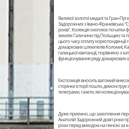
Великої золотої медалі та Гран-Прі 
Задорожних з Івано-Франківська "С
років". Колекція охоплює початки ф
землях Галичини під Польщею та пі
цього часу оплату кореспонденції
домаркових штемпелів Коломиї, К
галицької квитанції, порівняно з ка
функціонування ряду домаркових ш
Експозиція вносить вагомий внесок 
сторінки історії пошти, демонструє 
телеграми, газети, які колекціонув
Дуже приємно, що захоплення переда
Анатолій Задорожний довгі роки пр
роки перед виходом на пенсію за ін