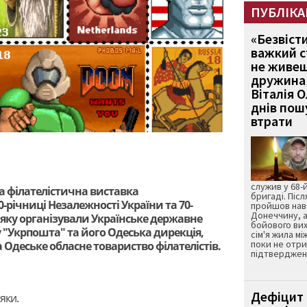
ПУБЛІКА
«Безвіст
важкий с
не живеш
дружина 
Віталія 
днів пошу
втрати
служив у 68-
на філателістична виставка
бригаді. Післ
0-річниці Незалежності України та 70-
пройшов нав
Донеччину, а
 яку організували Українське державне
бойового вих
 "Укрпошта" та його Одеська дирекція,
сім'я жила мі
поки не отр
а Одеське обласне товариство філателістів.
підтвердженн
Дефіцит 
яки.