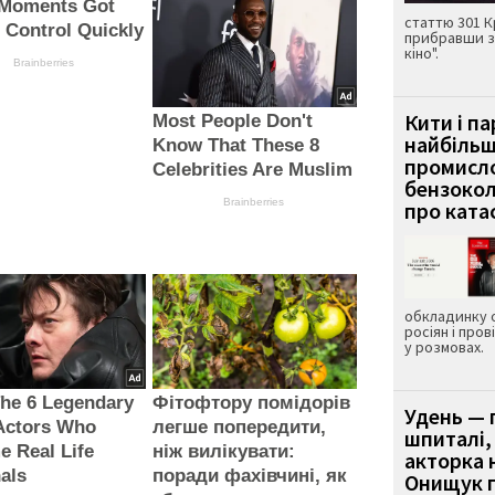
Moments Got
статтю 301 К
 Control Quickly
прибравши з
кіно".
Brainberries
Кити і п
Most People Don't
найбіль
Know That These 8
промисло
Celebrities Are Muslim
бензокол
Brainberries
про ката
обкладинку 
росіян і пров
у розмовах.
he 6 Legendary
Фітофтору помідорів
Удень — 
Actors Who
легше попередити,
шпиталі,
 Real Life
ніж вилікувати:
акторка н
als
поради фахівчині, як
Онищук п