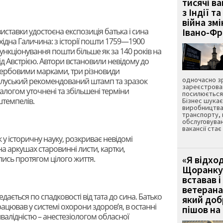
тисячі ва
з Індії та
війна зм
виставки удостоєна експозиція батька і сина
Івано-Ф
хідна Галичина: з історії пошти 1759—1900
ункціонування пошти більше як за 140 років на
д Австрією. Автори встановили невідому до
 гербовими марками, три різновиди
одночасно зр
алуський рекомендований штамп та зразок
зареєстрован
талогом уточнені та збільшені терміни
посилюється 
темпелів.
Бізнес шука
виробництва
транспорту,
обслуговуван
вакансії ста
у історичну науку, розкриває невідомі
на аркушах старовинні листи, картки,
ались протягом цілого життя.
«Я відход
Щоранку 
вставав і
ветерана
ється по спадковості від тата до сина. Батько
який до
ацював у системі охорони здоров’я, в останні
пішов на 
валідністю – анестезіологом обласної