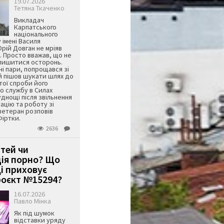
19.07.2026
Тетяна Ткаченко
Викладач
Карпатського
національного
 імені Василя
ій Довган не мріяв
. Просто вважав, що не
алишитися осторонь.
ні пари, попрощався зі
й пішов шукати шлях до
ятої спроби його
о службу в Силах
днощі після звільнення
тацію та роботу зі
ветеран розповів
Фіртки.
2636
ітей чи
ція порно? Що
і приховує
оєкт №15294?
16.07.2026
Павло Мінка
Як під шумок
відставки уряду