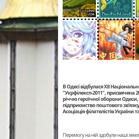
В Одесі відбулася XII Національ
"Укрфілексп-2011", присвячена 2
річчю героїчної оборони Одеси,
підприємство поштового зв’язку
Асоціація філателістів України т
Перемогу на ній здобули наші земл