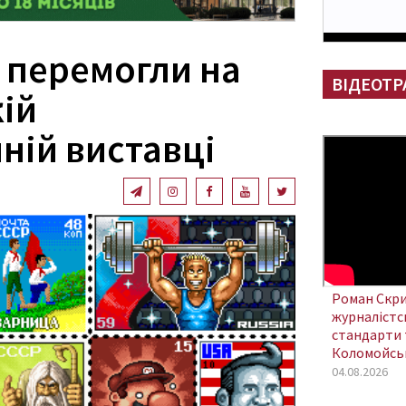
 перемогли на
ВІДЕОТР
ій
ній виставці
Роман Скри
журналістсь
стандарти 
Коломойсь
04.08.2026