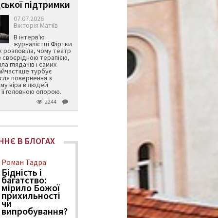
ської підтримки
07.07.2026
Вікторія Матіїв
В інтерв'ю
журналістці Фіртки
 розповіла, чому театр
в своєрідною терапією,
ила глядачів і самих
айчастіше турбує
ісля повернення з
му віра в людей
її головною опорою.
2244
ННЄ В БЛОГАХ
Роман Тадра
Бідність і
багатство:
мірило Божої
прихильності
чи
випробування?