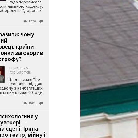
Рада переписала
римінального кодексу,
аборону на "доросле
1729
аразити: чому
ший
вець країни-
онки заговорив
строфу?
11.07.2026
Ігор Бартків
Цього тижня The
Economist віддав
одному з найбагатших
ів із ним майже 60 годин
1804
психологиня у
 увечері —
а сцені: Ірина
ро театр, війну і