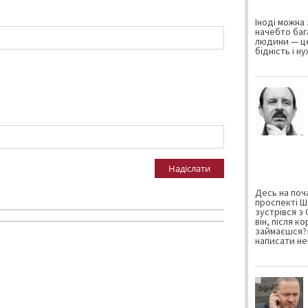
Іноді можна 
начебто баг
людини — це
бідність і н
Надіслати
Десь на поча
проспекті Ш
зустрівся з
він, після к
займаєшся?»
написати не