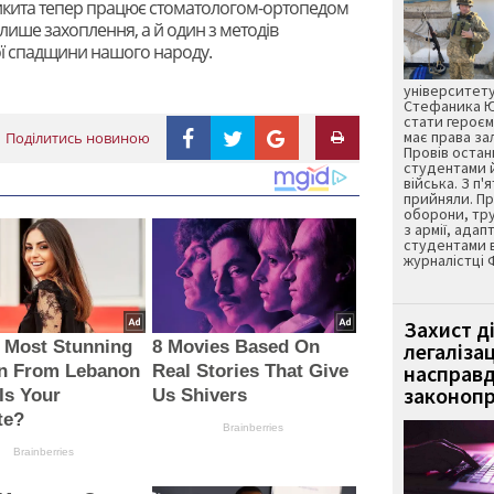
 Микита тепер працює стоматологом-ортопедом
е лише захоплення, а й один з методів
ї спадщини нашого народу.
університету
Стефаника Юр
стати героєм
має права з
Поділитись новиною
Провів остан
студентами 
війська. З п'
прийняли. Пр
оборони, тру
з армії, адап
студентами 
журналістці 
Захист д
 Most Stunning
8 Movies Based On
легаліза
насправд
 From Lebanon
Real Stories That Give
законопр
Is Your
Us Shivers
te?
Brainberries
Brainberries