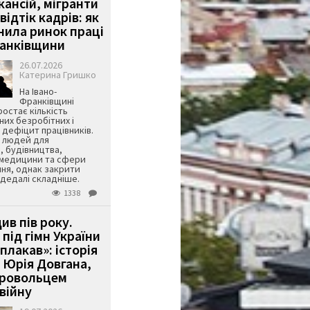
кансій, мігранти
 відтік кадрів: як
інила ринок праці
ранківщини
26.07.2026
Катерина Гришко
На Івано-
Франківщині
остає кількість
их безробітних і
дефіцит працівників.
є людей для
, будівництва,
 медицини та сфери
ня, однак закрити
є дедалі складніше.
1338
ив пів року.
під гімн України
 плакав»: історія
 Юрія Довгана,
бровольцем
війну