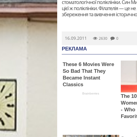
стоматологічної поліклініки. Син
цієї ж поліклініки. Філателія — це н
збереження та вивчення історично
16.09.2011
2630
0
РЕКЛАМА
These 6 Movies Were
So Bad That They
Became Instant
Classics
Brainberries
The 10
Women
- Who 
Favori