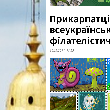
Прикарпатці
всеукраїнськ
філателістич
16.09.2011, 18:55