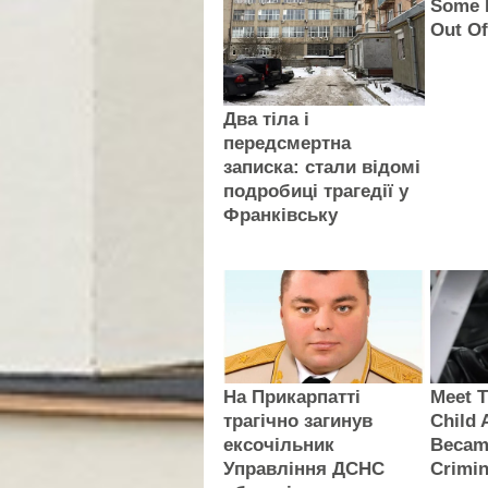
Some 
Out Of
Два тіла і
передсмертна
записка: стали відомі
подробиці трагедії у
Франківську
На Прикарпатті
Meet T
трагічно загинув
Child 
ексочільник
Became
Управління ДСНС
Crimin