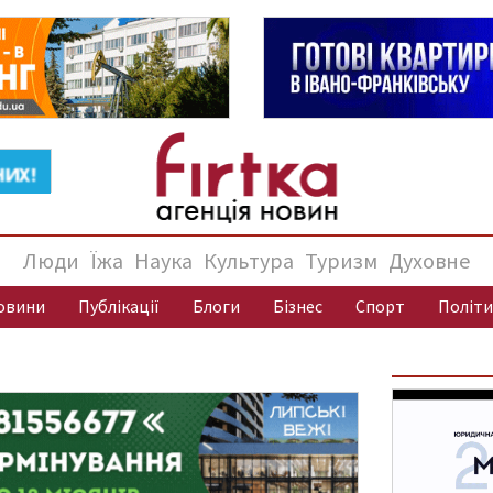
Люди
Їжа
Наука
Культура
Туризм
Духовне
овини
Публікації
Блоги
Бізнес
Спорт
Політи