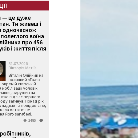
ЦІЇ
и — це дуже
тан. Ти живеш і
 одночасно»:
полеглого воїна
Олійника про 456
ків і життя після
31.07.2026
Вікторія Матіїв
Віталій Олійник на
позивний «Грач»
й окремій єгерській
я мобілізації чоловік
чання, вирушив на
 вже під час першого
оду загинув. Понад рік
ж надією та невідомістю,
имала остаточне
я його загибелі.
2485
робітників,