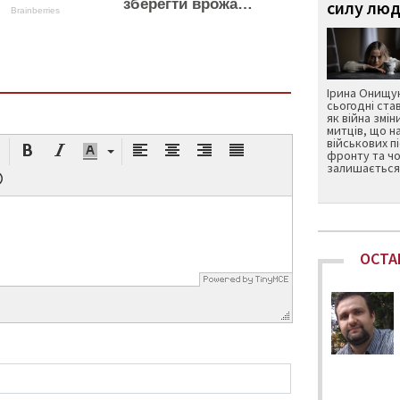
зберегти врожа…
силу люд
Brainberries
Ірина Онищук
сьогодні ста
як війна змін
митців, що н
військових п
фронту та чо
залишається 
ОСТА