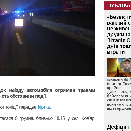
ПУБЛІКА
«Безвіст
важкий с
не живеш
дружина 
Віталія 
днів пошу
втрати
служив у 68-
бригаді. Післ
пройшов нав
док наїзду автомобіля отримав травми
Донеччину, а
юють обставини події.
бойового вих
сім'я жила мі
поки не отр
ої поліції, передає
Фіртка
.
підтвердженн
лася 6 грудня, близько 18.15, у селі Ков’ярі
Дефіцит 