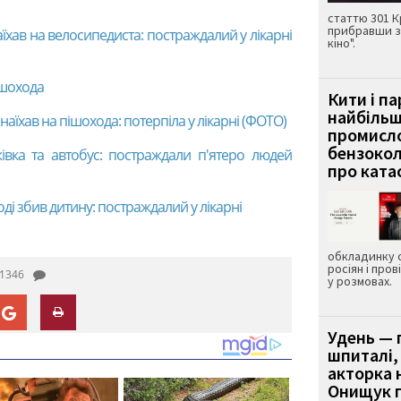
статтю 301 К
прибравши з
аїхав на велосипедиста: постраждалий у лікарні
кіно".
ішохода
Кити і п
найбіль
наїхав на пішохода: потерпіла у лікарні (ФОТО)
промисло
бензокол
жівка та автобус: постраждали п'ятеро людей
про ката
оді збив дитину: постраждалий у лікарні
обкладинку 
росіян і пров
1346
у розмовах.
Удень — 
шпиталі,
акторка н
Онищук п