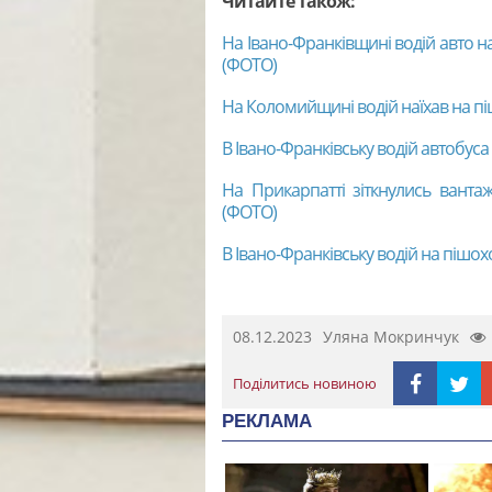
Читайте також:
На Івано-Франківщині водій авто н
(ФОТО)
На Коломийщині водій наїхав на п
В Івано-Франківську водій автобуса 
На Прикарпатті зіткнулись ванта
(ФОТО)
В Івано-Франківську водій на пішох
08.12.2023
Уляна Мокринчук
Поділитись новиною
РЕКЛАМА