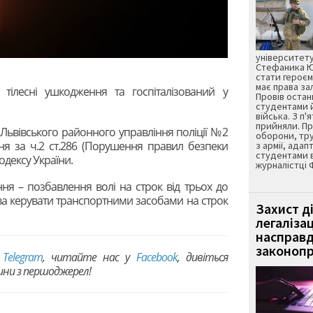
університету
Стефаника Юр
стати героєм
має права з
тілесні ушкодження та госпіталізований у
Провів остан
студентами 
війська. З п'
прийняли. Пр
№3 Львівського районного управління поліції №2
оборони, тру
ня за ч.2 ст.286 (Порушення правил безпеки
з армії, адап
студентами 
дексу України.
журналістці 
ння – позбавлення волі на строк від трьох до
ва керувати транспортними засобами на строк
Захист д
легаліза
насправд
законопр
в
Telegram
, читайте нас у
Facebook
, дивіться
вини з першоджерел!