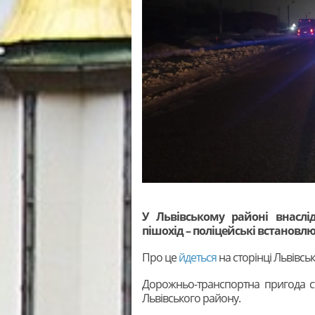
У Львівському районі внаслі
пішохід – поліцейські встановл
Про це
йдеться
на сторінці Львівськ
Дорожньо-транспортна пригода ста
Львівського району.