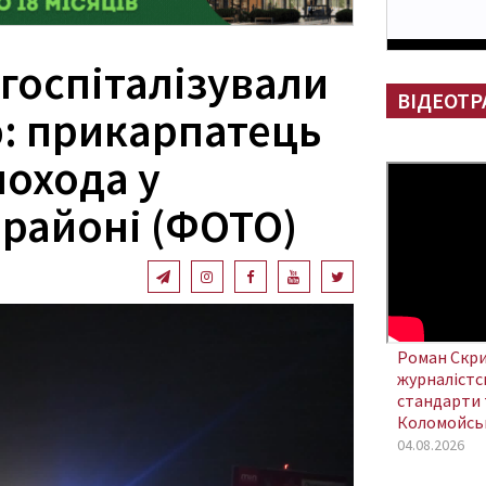
госпіталізували
ВІДЕОТР
ю: прикарпатець
шохода у
 районі (ФОТО)
Роман Скри
журналістсь
стандарти 
Коломойсь
04.08.2026