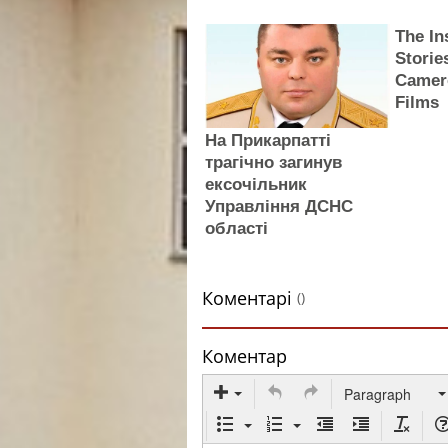
The In
Storie
Camer
Films
На Прикарпатті
трагічно загинув
ексочільник
Управління ДСНС
області
Коментарі
()
Коментар
Paragraph