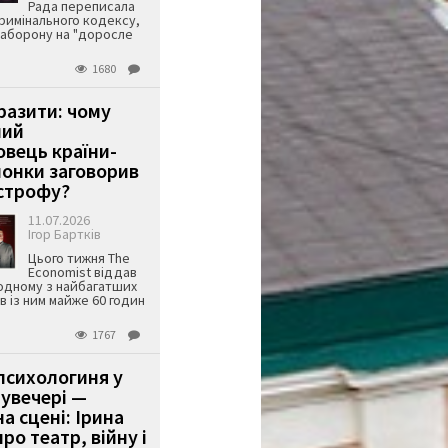
Рада переписала
римінального кодексу,
аборону на "доросле
1680
аразити: чому
ший
вець країни-
онки заговорив
строфу?
11.07.2026
Ігор Бартків
Цього тижня The
Economist віддав
одному з найбагатших
ів із ним майже 60 годин
1767
психологиня у
 увечері —
а сцені: Ірина
ро театр, війну і