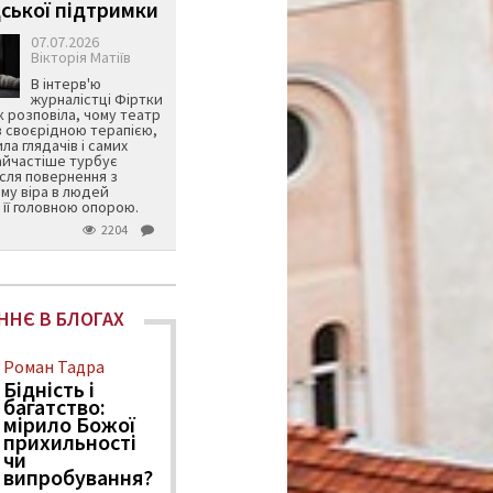
ської підтримки
07.07.2026
Вікторія Матіїв
В інтерв'ю
журналістці Фіртки
 розповіла, чому театр
в своєрідною терапією,
ила глядачів і самих
айчастіше турбує
ісля повернення з
му віра в людей
її головною опорою.
2204
ННЄ В БЛОГАХ
Роман Тадра
Бідність і
багатство:
мірило Божої
прихильності
чи
випробування?