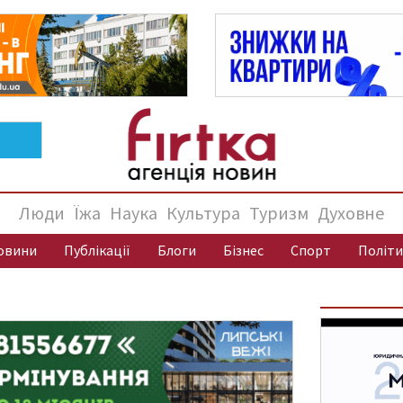
Люди
Їжа
Наука
Культура
Туризм
Духовне
овини
Публікації
Блоги
Бізнес
Спорт
Політи