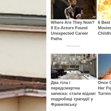
Where Are They Now?
6 Best
9 Ex-Actors Found
Movie
Unexpected Career
Child
Paths
Brainberries
Два тіла і
Once C
передсмертна
Her Fi
записка: стали відомі
Turni
подробиці трагедії у
Франківську