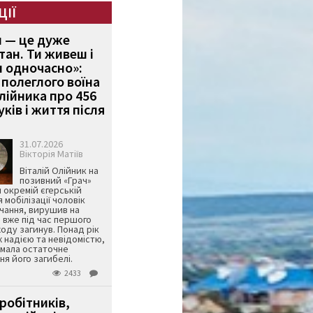
ЦІЇ
и — це дуже
тан. Ти живеш і
 одночасно»:
полеглого воїна
Олійника про 456
ків і життя після
31.07.2026
Вікторія Матіїв
Віталій Олійник на
позивний «Грач»
й окремій єгерській
я мобілізації чоловік
чання, вирушив на
 вже під час першого
оду загинув. Понад рік
ж надією та невідомістю,
имала остаточне
я його загибелі.
2433
робітників,