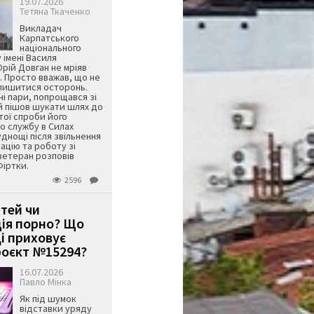
19.07.2026
Тетяна Ткаченко
Викладач
Карпатського
національного
 імені Василя
ій Довган не мріяв
. Просто вважав, що не
алишитися осторонь.
ні пари, попрощався зі
й пішов шукати шлях до
ятої спроби його
о службу в Силах
днощі після звільнення
тацію та роботу зі
ветеран розповів
Фіртки.
2596
ітей чи
ція порно? Що
і приховує
оєкт №15294?
16.07.2026
Павло Мінка
Як під шумок
відставки уряду