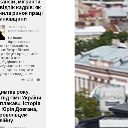
кансій, мігранти
 відтік кадрів: як
інила ринок праці
ранківщини
26.07.2026
Катерина Гришко
На Івано-
Франківщині
остає кількість
их безробітних і
дефіцит працівників.
є людей для
, будівництва,
 медицини та сфери
ня, однак закрити
є дедалі складніше.
1293
ив пів року.
під гімн України
 плакав»: історія
 Юрія Довгана,
бровольцем
війну