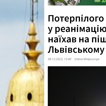
Потерпілого 
у реанімаці
наїхав на пі
Львівському
08.12.2023, 13:40
Уляна Мокринчук