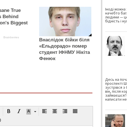
Іноді можна 
sane True
начебто баг
s Behind
людини — це
бідність і н
on's Biggest
Brainberries
Внаслідок бійки біля
«Ельдорадо» помер
студент ІФНМУ Нікіта
Фенюк
Десь на поча
проспекті Ш
зустрівся з
він, після к
займаєшся?»
написати не