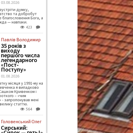
03.08.2026
зустріти думку,
атство та добробут
 благословення Бога, а
ужда — навпаки.
423
Павлів Володимир
35 років з
виходу
першого числа
легендарного
«Пост-
Поступу»
01.08.2026
тку місяця у 1991-му на
евченка я випадково
 Сашком Кривенком і
ороткого – «чим
 - запропонував мені
велику статтю.
564
Головенський Олег
Сирський:
«Сирок — геть!»