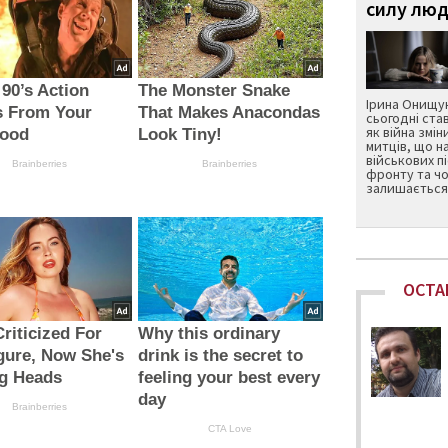
силу люд
 90’s Action
The Monster Snake
Ірина Онищук
s From Your
That Makes Anacondas
сьогодні ста
як війна змін
hood
Look Tiny!
митців, що н
військових п
Brainberries
Brainberries
фронту та чо
залишається 
ОСТА
riticized For
Why this ordinary
gure, Now She's
drink is the secret to
ng Heads
feeling your best every
day
Brainberries
CTA Love