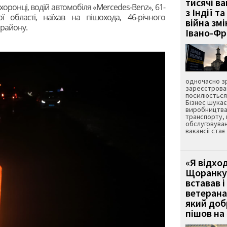
тисячі ва
ронці, водій автомобіля «Mercedes-Benz», 61-
з Індії та
ої області, наїхав на пішохода, 46-річного
війна зм
 району.
Івано-Ф
одночасно зр
зареєстрован
посилюється 
Бізнес шука
виробництва
транспорту,
обслуговуван
вакансії ста
«Я відход
Щоранку 
вставав і
ветерана
який до
пішов на 