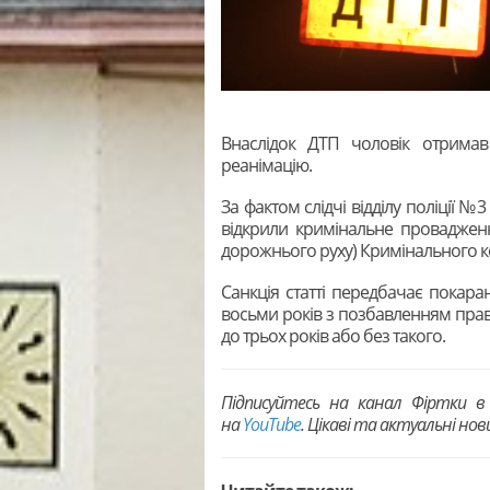
Внаслідок ДТП чоловік отримав 
реанімацію.
За фактом слідчі відділу поліції 
відкрили кримінальне проваджен
дорожнього руху) Кримінального ко
Санкція статті передбачає покара
восьми років з позбавленням пра
до трьох років або без такого.
Підписуйтесь на канал Фіртки 
на
YouTubе
. Цікаві та актуальні но