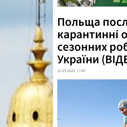
Польща пос
карантинні 
сезонних роб
України (ВІД
22.05.2020, 17:45