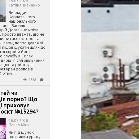
19.07.2026
Тетяна Ткаченко
Викладач
Карпатського
національного
 імені Василя
ій Довган не мріяв
. Просто вважав, що не
алишитися осторонь.
ні пари, попрощався зі
й пішов шукати шлях до
ятої спроби його
о службу в Силах
днощі після звільнення
тацію та роботу зі
ветеран розповів
Фіртки.
2588
ітей чи
ція порно? Що
і приховує
оєкт №15294?
16.07.2026
Павло Мінка
Як під шумок
відставки уряду