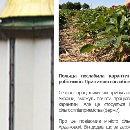
Польща послабила карантин
робітників. Причиною послаблен
Сезонні працівники, які прибуваю
України, зможуть почати працюв
карантині. Але це стосується
сільгосппідприємства (ферми).
Про це повідомив міністр сіл
Ардановскі. Він додав, що за де