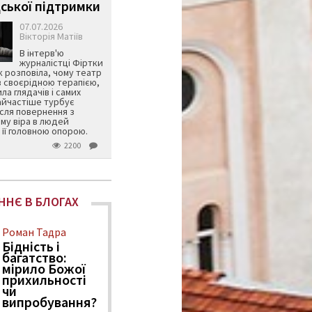
ської підтримки
07.07.2026
Вікторія Матіїв
В інтерв'ю
журналістці Фіртки
 розповіла, чому театр
в своєрідною терапією,
ила глядачів і самих
айчастіше турбує
ісля повернення з
му віра в людей
її головною опорою.
2200
ННЄ В БЛОГАХ
Роман Тадра
Бідність і
багатство:
мірило Божої
прихильності
чи
випробування?