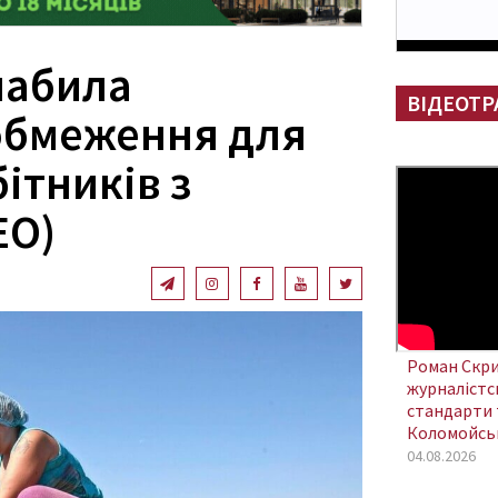
лабила
ВІДЕОТР
обмеження для
ітників з
ЕО)
Роман Скри
журналістсь
стандарти 
Коломойсь
04.08.2026