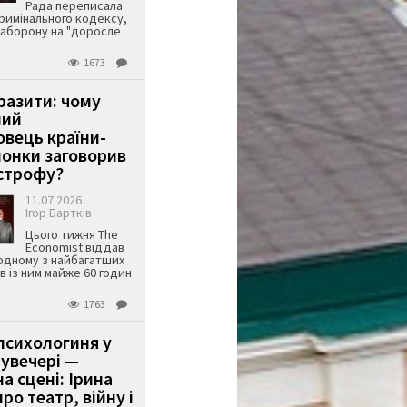
Рада переписала
римінального кодексу,
аборону на "доросле
1673
аразити: чому
ший
вець країни-
онки заговорив
строфу?
11.07.2026
Ігор Бартків
Цього тижня The
Economist віддав
одному з найбагатших
ів із ним майже 60 годин
1763
психологиня у
 увечері —
а сцені: Ірина
ро театр, війну і