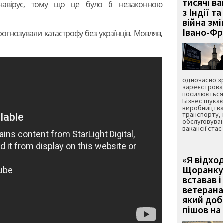
тисячі ва
онавірус, тому що це було б незаконною
з Індії та
війна зм
Івано-Ф
огнозували катастрофу без українців. Мовляв,
одночасно зр
зареєстрован
посилюється 
Бізнес шука
виробництва
транспорту,
обслуговуван
вакансії ста
«Я відход
Щоранку 
вставав і
ветерана
який до
пішов на 