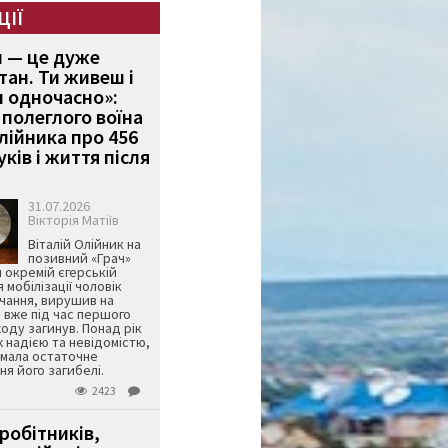
ЦІЇ
и — це дуже
тан. Ти живеш і
 одночасно»:
полеглого воїна
Олійника про 456
ків і життя після
31.07.2026
Вікторія Матіїв
Віталій Олійник на
позивний «Грач»
й окремій єгерській
я мобілізації чоловік
чання, вирушив на
 вже під час першого
оду загинув. Понад рік
ж надією та невідомістю,
имала остаточне
я його загибелі.
2423
робітників,