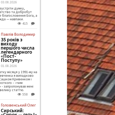
03.08.2026
зустріти думку,
атство та добробут
 благословення Бога, а
ужда — навпаки.
415
Павлів Володимир
35 років з
виходу
першого числа
легендарного
«Пост-
Поступу»
01.08.2026
тку місяця у 1991-му на
евченка я випадково
 Сашком Кривенком і
ороткого – «чим
 - запропонував мені
велику статтю.
558
Головенський Олег
Сирський:
«Сирок — геть!»