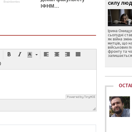
силу люд
Brainberries
ІФНМ…
Ірина Онищук
сьогодні ста
як війна змін
митців, що н
військових п
фронту та чо
залишається 
ОСТА