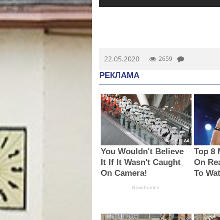
22.05.2020
2659
РЕКЛАМА
You Wouldn't Believe
Top 8
It If It Wasn't Caught
On Rea
On Camera!
To Wa
Brainberries