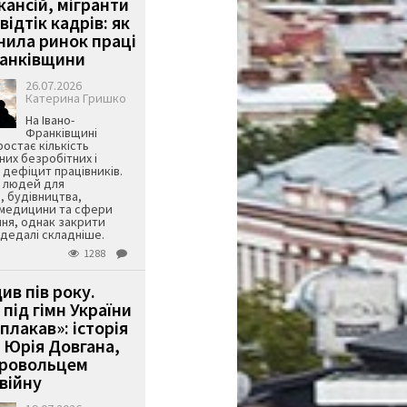
кансій, мігранти
 відтік кадрів: як
інила ринок праці
ранківщини
26.07.2026
Катерина Гришко
На Івано-
Франківщині
остає кількість
их безробітних і
дефіцит працівників.
є людей для
, будівництва,
 медицини та сфери
ня, однак закрити
є дедалі складніше.
1288
ив пів року.
під гімн України
 плакав»: історія
 Юрія Довгана,
бровольцем
війну