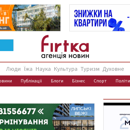
Люди
Їжа
Наука
Культура
Туризм
Духовне
овини
Публікації
Блоги
Бізнес
Спорт
Політи