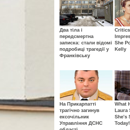
Два тіла і
Critic
передсмертна
Impre
записка: стали відомі
She Po
подробиці трагедії у
Kelly
Франківську
На Прикарпатті
What 
трагічно загинув
Laura
ексочільник
She's 
Управління ДСНС
Today
області