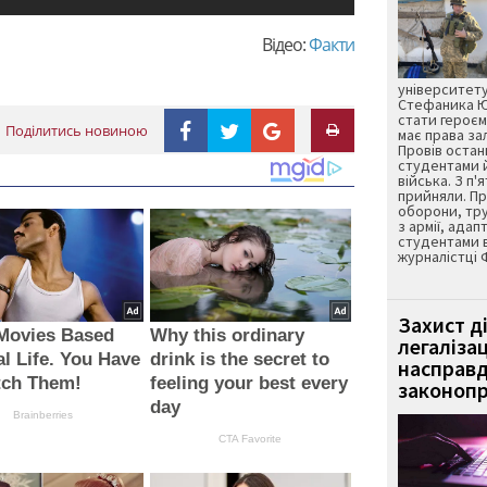
Відео:
Факти
університету
Стефаника Юр
стати героєм
Поділитись новиною
має права з
Провів остан
студентами 
війська. З п'
прийняли. Пр
оборони, тру
з армії, адап
студентами 
журналістці 
Захист д
 Movies Based
Why this ordinary
легаліза
l Life. You Have
drink is the secret to
насправд
tch Them!
feeling your best every
законопр
day
Brainberries
CTA Favorite