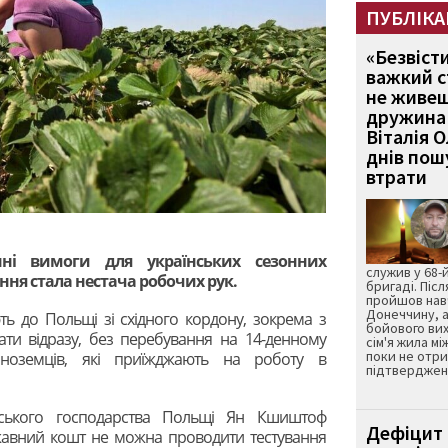
ПУБЛІКА
«Безвіст
важкий с
не живеш
дружина 
Віталія 
днів пошу
втрати
ні вимоги для українських сезонних
служив у 68-
ня стала нестача робочих рук.
бригаді. Післ
пройшов нав
Донеччину, а
ть до Польщі зі східного кордону, зокрема з
бойового вих
ати відразу, без перебування на 14-денному
сім'я жила мі
поки не отр
 іноземців, які приїжджають на роботу в
підтвердженн
ьського господарства Польщі Ян Кшиштоф
Дефіцит 
ржавний кошт не можна проводити тестування