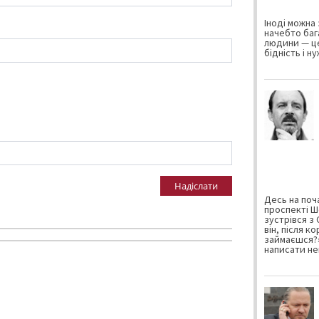
Іноді можна 
начебто баг
людини — це
бідність і н
Надіслати
Десь на поча
проспекті Ш
зустрівся з
він, після к
займаєшся?»
написати не