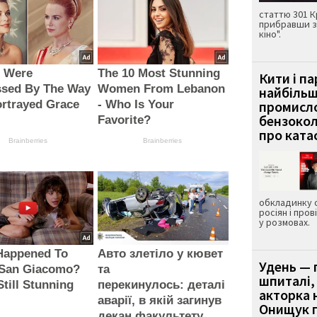
статтю 301 К
прибравши з
кіно".
s Were
The 10 Most Stunning
Кити і п
ssed By The Way
Women From Lebanon
найбіль
rtrayed Grace
- Who Is Your
промисло
бензокол
Favorite?
про ката
Brainberries
Brainberries
обкладинку 
росіян і пров
у розмовах.
Happened To
Авто злетіло у кювет
Удень — 
 San Giacomo?
та
шпиталі,
Still Stunning
перекинулось: деталі
акторка н
!
аварії, в якій загинув
Онищук п
декан факультету