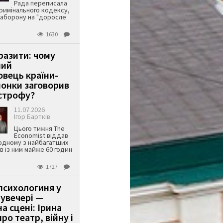
Рада переписала
римінального кодексу,
аборону на "доросле
1630
аразити: чому
ший
вець країни-
онки заговорив
строфу?
11.07.2026
Ігор Бартків
Цього тижня The
Economist віддав
одному з найбагатших
ів із ним майже 60 годин
1727
психологиня у
 увечері —
а сцені: Ірина
ро театр, війну і