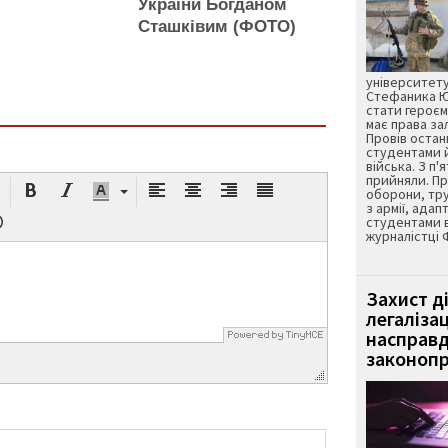
України Богданом
Сташківим (ФОТО)
університету
Стефаника Юр
стати героєм
має права з
Провів остан
студентами 
війська. З п'
прийняли. Пр
оборони, тру
з армії, адап
студентами 
журналістці 
Захист д
легаліза
насправд
законопр