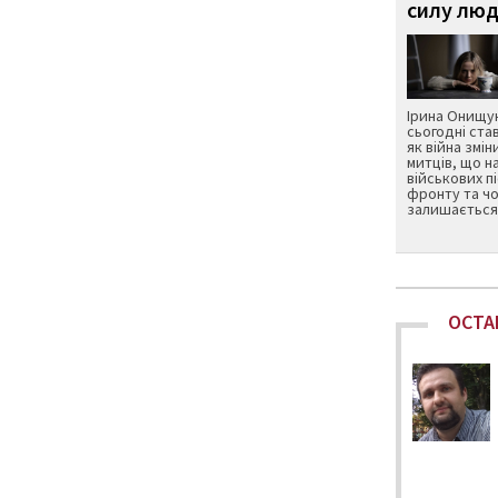
силу люд
Ірина Онищук
сьогодні ста
як війна змін
митців, що н
військових п
фронту та чо
залишається 
ОСТА