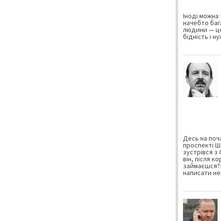
Іноді можна 
начебто баг
людини — це
бідність і н
Десь на поча
проспекті Ш
зустрівся з
він, після к
займаєшся?»
написати не