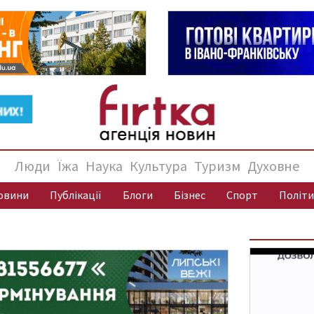
Люди
Їжа
Наука
Культура
Туризм
Духовне
овини
Публікації
Блоги
Бізнес
Спорт
Політи