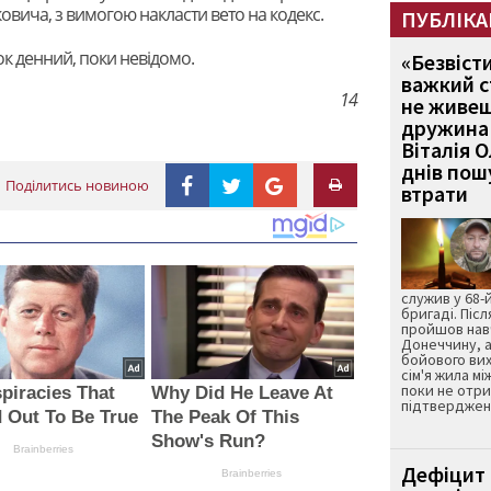
овича, з вимогою накласти вето на кодекс.
ПУБЛІКА
к денний, поки невідомо.
«Безвіст
важкий с
14
не живеш
дружина 
Віталія 
днів пошу
Поділитись новиною
втрати
служив у 68-
бригаді. Післ
пройшов нав
Донеччину, а
бойового вих
сім'я жила мі
поки не отр
piracies That
Why Did He Leave At
підтвердженн
 Out To Be True
The Peak Of This
Show's Run?
Brainberries
Дефіцит 
Brainberries