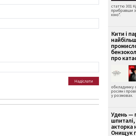
статтю 301 К
прибравши з
кіно".
Кити і п
найбіль
промисло
бензокол
про ката
Надіслати
обкладинку 
росіян і пров
у розмовах.
Удень — 
шпиталі,
акторка н
Онищук п