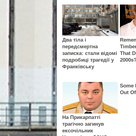
Два тіла і
Remem
передсмертна
Timbe
записка: стали відомі
That D
подробиці трагедії у
2000s
Франківську
Some 
Out Of
На Прикарпатті
трагічно загинув
ексочільник