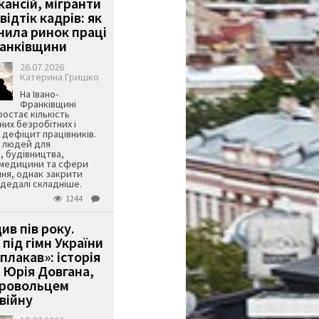
кансій, мігранти
 відтік кадрів: як
інила ринок праці
ранківщини
26.07.2026
Катерина Гришко
На Івано-
Франківщині
остає кількість
их безробітних і
дефіцит працівників.
є людей для
, будівництва,
 медицини та сфери
ня, однак закрити
є дедалі складніше.
1244
ив пів року.
під гімн України
 плакав»: історія
 Юрія Довгана,
бровольцем
війну