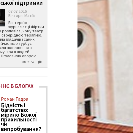
ської підтримки
07.07.2026
Вікторія Матіїв
В інтерв'ю
журналістці Фіртки
 розповіла, чому театр
в своєрідною терапією,
ила глядачів і самих
айчастіше турбує
ісля повернення з
му віра в людей
її головною опорою.
2157
ННЄ В БЛОГАХ
Роман Тадра
Бідність і
багатство:
мірило Божої
прихильності
чи
випробування?