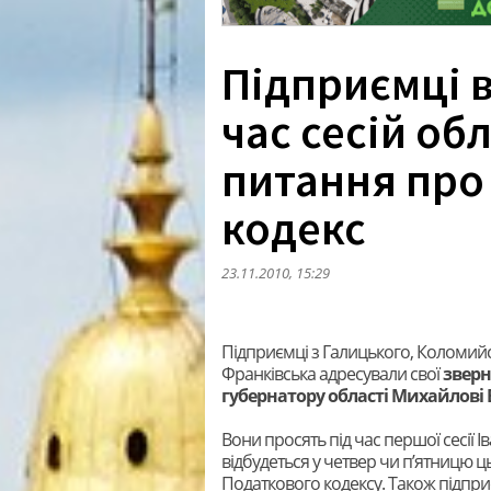
Підприємці 
час сесій об
питання про
кодекс
23.11.2010, 15:29
Підприємці з Галицького, Коломийс
Франківська адресували свої
зверн
губернатору області Михайлов
Вони просять під час першої сесії 
відбудеться у четвер чи п’ятницю 
Податкового кодексу. Також підпри