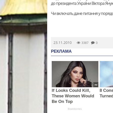
до президента України Віктора Янук
Чи включать дане питання у порядо
23.11.2010
3387
0
РЕКЛАМА
If Looks Could Kill,
8 Cons
These Women Would
Turned
Be On Top
Brainberries