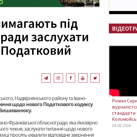
вимагають під
ВІДЕОТР
лради заслухати
 Податковий
ького, Надвірнянського району та Івано-
Роман Скри
ення щодо нового Податкового кодексу
журналістсь
і Вишиванюку.
стандарти 
Коломойсь
Івано-Франківської обласної ради, яка ймовірно
04.08.2026
цього тижня, заслухати питання щодо нового
ємці просять ухвалити відповідне звернення