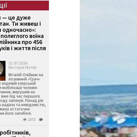
ЦІЇ
и — це дуже
тан. Ти живеш і
 одночасно»:
полеглого воїна
Олійника про 456
ків і життя після
31.07.2026
Вікторія Матіїв
Віталій Олійник на
позивний «Грач»
й окремій єгерській
я мобілізації чоловік
чання, вирушив на
 вже під час першого
оду загинув. Понад рік
ж надією та невідомістю,
имала остаточне
я його загибелі.
2372
робітників,