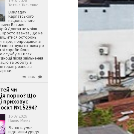
19.07.2026
Тетяна Ткаченко
Викладач
Карпатського
національного
 імені Василя
ій Довган не мріяв
. Просто вважав, що не
алишитися осторонь.
ні пари, попрощався зі
й пішов шукати шлях до
ятої спроби його
о службу в Силах
днощі після звільнення
тацію та роботу зі
ветеран розповів
Фіртки.
2536
ітей чи
ція порно? Що
і приховує
оєкт №15294?
16.07.2026
Павло Мінка
Як під шумок
відставки уряду