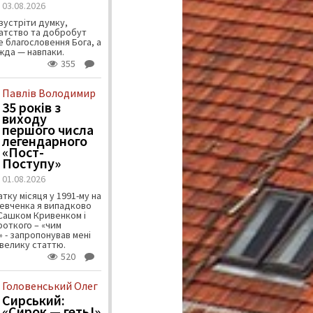
03.08.2026
зустріти думку,
атство та добробут
 благословення Бога, а
ужда — навпаки.
355
Павлів Володимир
35 років з
виходу
першого числа
легендарного
«Пост-
Поступу»
01.08.2026
тку місяця у 1991-му на
евченка я випадково
 Сашком Кривенком і
ороткого – «чим
 - запропонував мені
велику статтю.
520
Головенський Олег
Сирський:
«Сирок — геть!»