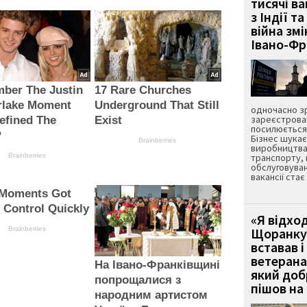
тисячі ва
з Індії та
війна зм
Івано-Ф
ber The Justin
17 Rare Churches
rlake Moment
Underground That Still
одночасно зр
зареєстрован
efined The
Exist
посилюється 
?
Бізнес шука
Brainberries
виробництва
Brainberries
транспорту,
обслуговуван
вакансії ста
Moments Got
 Control Quickly
«Я відход
Brainberries
Щоранку 
вставав і
ветерана
На Івано-Франківщині
який до
попрощалися з
пішов на 
народним артистом