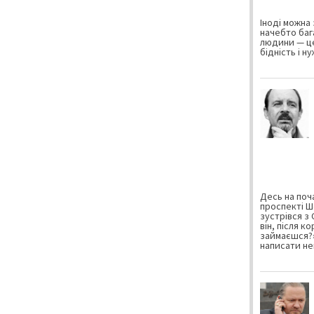
Іноді можна 
начебто баг
людини — це
бідність і н
Десь на поча
проспекті Ш
зустрівся з
він, після к
займаєшся?»
написати не