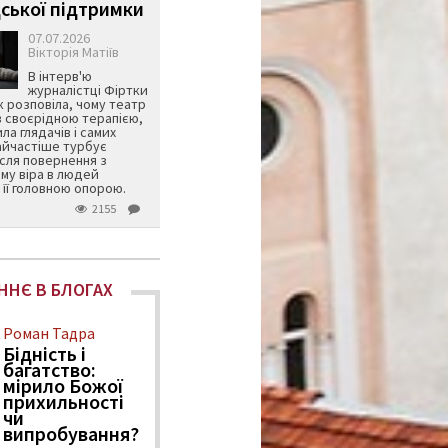
ської підтримки
07.07.2026
Вікторія Матіїв
В інтерв'ю
журналістці Фіртки
 розповіла, чому театр
в своєрідною терапією,
ила глядачів і самих
айчастіше турбує
ісля повернення з
му віра в людей
її головною опорою.
2155
ННЄ В БЛОГАХ
Роман Тадра
Бідність і
багатство:
мірило Божої
прихильності
чи
випробування?