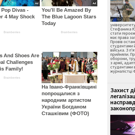
 Pop Divas -
You'll Be Amazed By
r 4 May Shock
The Blue Lagoon Stars
Today
університету
Стефаника Юр
Brainberries
Brainberries
стати героєм
має права з
Провів остан
студентами 
війська. З п'
прийняли. Пр
s And Shoes Are
оборони, тру
al Challenges
з армії, адап
студентами 
is Family!
журналістці 
Brainberries
На Івано-Франківщині
Захист д
попрощалися з
легаліза
народним артистом
насправд
України Богданом
законопр
Сташківим (ФОТО)