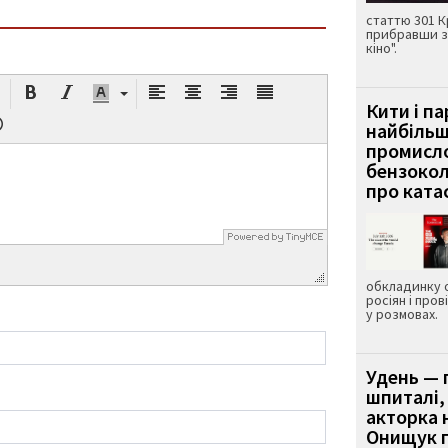
статтю 301 К
прибравши з
кіно".
Кити і п
найбіль
промисло
бензокол
про ката
обкладинку 
росіян і пров
у розмовах.
Удень — 
шпиталі,
акторка н
Онищук п