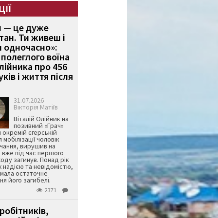
ЦІЇ
и — це дуже
тан. Ти живеш і
 одночасно»:
полеглого воїна
Олійника про 456
ків і життя після
31.07.2026
Вікторія Матіїв
Віталій Олійник на
позивний «Грач»
й окремій єгерській
я мобілізації чоловік
чання, вирушив на
 вже під час першого
оду загинув. Понад рік
ж надією та невідомістю,
имала остаточне
я його загибелі.
2371
робітників,