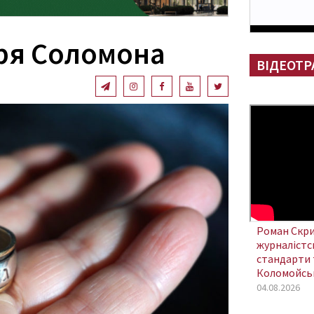
ря Соломона
ВІДЕОТР
Роман Скри
журналістсь
стандарти 
Коломойсь
04.08.2026