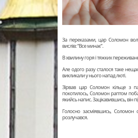
За переказами, цар Соломон вол
вислів: “Все минає”.
В хвилину горя і тяжких переживан
Але одого разу сталося таке нещас
викликали у нього напад люті.
Зірвав цар Соломон кільце з п
покотилось, Соломон раптом побач
якийсь напис. Зацікавившись, він під
Голосно засміявшись, Соломон о
розлучався.