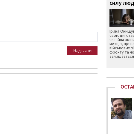
силу люд
Ірина Онищук
сьогодні ста
як війна змін
митців, що н
військових п
Надіслати
фронту та чо
залишається 
ОСТА