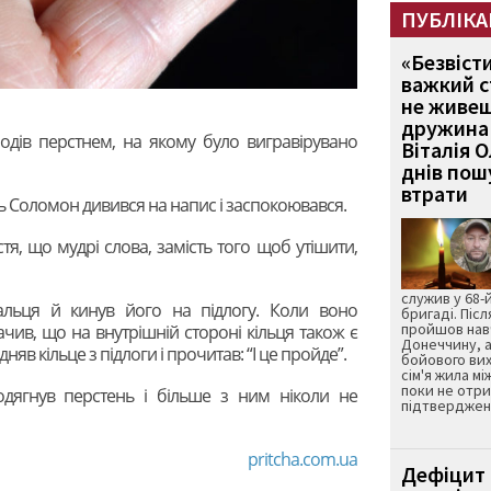
ПУБЛІКА
«Безвіст
важкий с
не живеш
дружина 
одів перстнем, на якому було вигравірувано
Віталія 
днів пошу
втрати
ь Соломон дивився на напис і заспокоювався.
тя, що мудрі слова, замість того щоб утішити,
служив у 68-
альця й кинув його на підлогу. Коли воно
бригаді. Післ
пройшов нав
ив, що на внутрішній стороні кільця також є
Донеччину, а
няв кільце з підлоги і прочитав: “І це пройде”.
бойового вих
сім'я жила мі
поки не отр
дягнув перстень і більше з ним ніколи не
підтвердженн
pritcha.com.ua
Дефіцит 