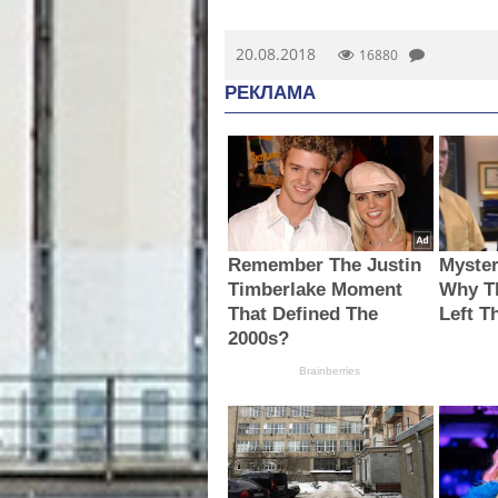
20.08.2018
16880
РЕКЛАМА
Remember The Justin
Myster
Timberlake Moment
Why T
That Defined The
Left T
2000s?
Brainberries