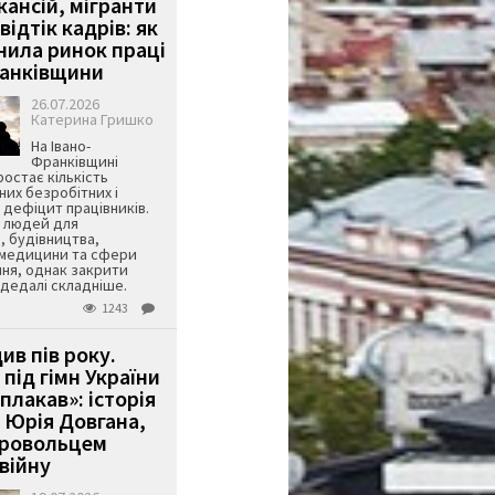
кансій, мігранти
 відтік кадрів: як
інила ринок праці
ранківщини
26.07.2026
Катерина Гришко
На Івано-
Франківщині
остає кількість
их безробітних і
дефіцит працівників.
є людей для
, будівництва,
 медицини та сфери
ня, однак закрити
є дедалі складніше.
1243
ив пів року.
під гімн України
 плакав»: історія
 Юрія Довгана,
бровольцем
війну