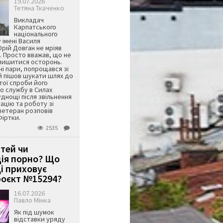
19.07.2026
Тетяна Ткаченко
Викладач
Карпатського
національного
 імені Василя
ій Довган не мріяв
. Просто вважав, що не
алишитися осторонь.
ні пари, попрощався зі
й пішов шукати шлях до
ятої спроби його
о службу в Силах
днощі після звільнення
тацію та роботу зі
ветеран розповів
Фіртки.
2535
ітей чи
ція порно? Що
і приховує
оєкт №15294?
16.07.2026
Павло Мінка
Як під шумок
відставки уряду