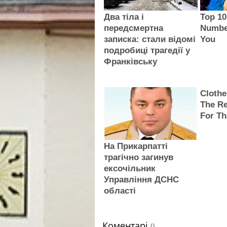
Два тіла і
Top 10
передсмертна
Numbe
записка: стали відомі
You
подробиці трагедії у
Франківську
Clothe
The Re
For Th
На Прикарпатті
трагічно загинув
ексочільник
Управління ДСНС
області
Коментарі
()