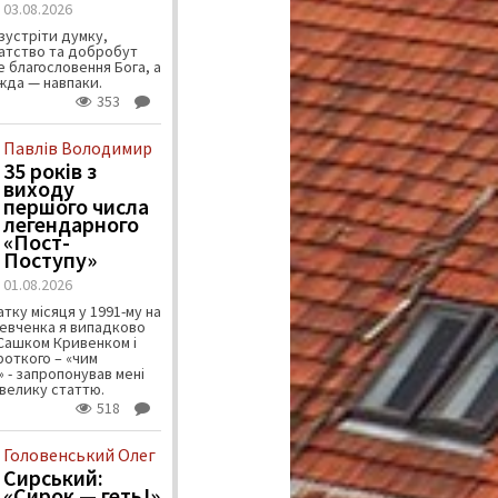
03.08.2026
зустріти думку,
атство та добробут
 благословення Бога, а
ужда — навпаки.
353
Павлів Володимир
35 років з
виходу
першого числа
легендарного
«Пост-
Поступу»
01.08.2026
тку місяця у 1991-му на
евченка я випадково
 Сашком Кривенком і
ороткого – «чим
 - запропонував мені
велику статтю.
518
Головенський Олег
Сирський:
«Сирок — геть!»