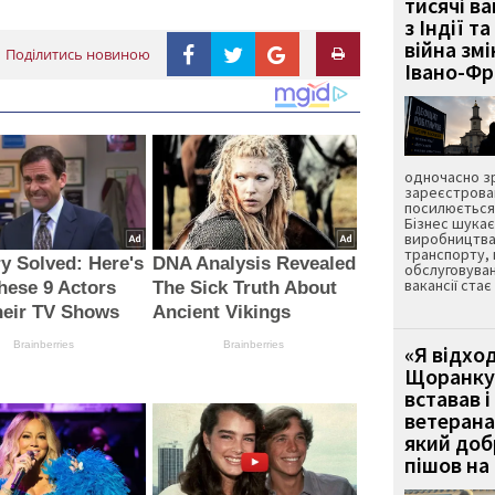
тисячі ва
з Індії та
війна зм
Поділитись новиною
Івано-Ф
одночасно зр
зареєстрован
посилюється 
Бізнес шука
виробництва
транспорту,
y Solved: Here's
DNA Analysis Revealed
обслуговуван
вакансії ста
hese 9 Actors
The Sick Truth About
heir TV Shows
Ancient Vikings
Brainberries
Brainberries
«Я відход
Щоранку 
вставав і
ветерана
який до
пішов на 