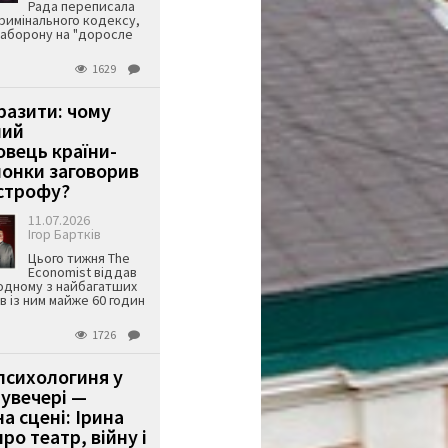
Рада переписала
римінального кодексу,
аборону на "доросле
1629
аразити: чому
ший
вець країни-
онки заговорив
строфу?
11.07.2026
Ігор Бартків
Цього тижня The
Economist віддав
одному з найбагатших
ів із ним майже 60 годин
1726
психологиня у
 увечері —
а сцені: Ірина
ро театр, війну і