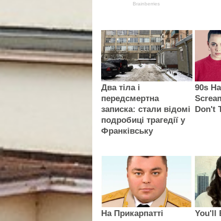
Brainberries
Два тіла і
90s Ha
передсмертна
Screa
записка: стали відомі
Don't 
подробиці трагедії у
Франківську
На Прикарпатті
You'll