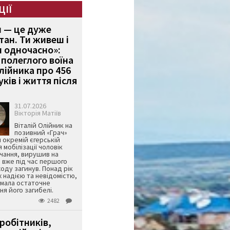
ЦІЇ
и — це дуже
тан. Ти живеш і
 одночасно»:
полеглого воїна
Олійника про 456
ків і життя після
31.07.2026
Вікторія Матіїв
Віталій Олійник на
позивний «Грач»
й окремій єгерській
я мобілізації чоловік
чання, вирушив на
 вже під час першого
оду загинув. Понад рік
ж надією та невідомістю,
имала остаточне
я його загибелі.
2482
робітників,