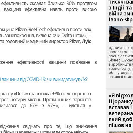
тисячі ва
 її ефективність складає близько 90% протягом
з Індії та
о, вакцина ефективна навіть проти високо
війна зм
Івано-Ф
акцина Pfizer/BioNTech ефективна проти всіх
ть занепокоєння, включаючи Delta-штам», –
та головний медичний директор Pfizer,
Луїс
одночасно зр
зареєстрован
посилюється 
Бізнес шука
ження ефективності вакцини пов’язане з
виробництва
транспорту,
обслуговуван
вакансії ста
вакцини від COVID-19: чи викидатимуть їх?
ріанту «Delta» становила 93% після першого
«Я відход
рез чотири місяці. Проти інших варіантів
Щоранку 
знизилася до 67% з 97%», – йдеться у
вставав і
ветерана
який до
пішов на 
слідження свідчать про те, що зниження
е з більш заразними штамами коронавірусу.