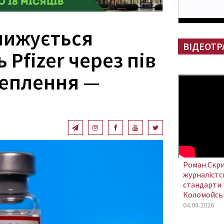
знижується
ВІДЕОТР
 Pfizer через пів
щеплення —
я
Роман Скри
журналістсь
стандарти 
Коломойсь
04.08.2026