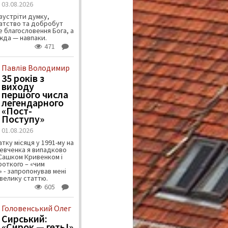
03.08.2026
зустріти думку,
атство та добробут
 благословення Бога, а
ужда — навпаки.
471
Павлів Володимир
35 років з
виходу
першого числа
легендарного
«Пост-
Поступу»
01.08.2026
тку місяця у 1991-му на
евченка я випадково
 Сашком Кривенком і
ороткого – «чим
 - запропонував мені
велику статтю.
605
Головенський Олег
Сирський:
«Сирок — геть!»