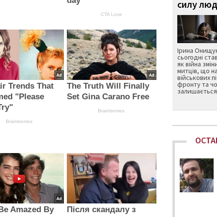
day
силу люд
CTA Love
Ірина Онищук
сьогодні ста
як війна змін
митців, що н
військових п
фронту та чо
ir Trends That
The Truth Will Finally
залишається 
med "Please
Set Gina Carano Free
Try"
Brainberries
Brainberries
ОСТА
 Be Amazed By
Після скандалу з