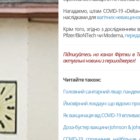
Нагадаємо, штам COVID-19 «Delta
наслідками для
вагітних невакцино
Крім того, згідно з дослідженням в
Pfizer/BioNTech чи Moderna,
переда
Підписуйтесь на канал
Фіртки
в
T
актуальні новини з першоджерел!
Читайте також:
Головний санітарний лікар: пандемі
Ймовірний локдаун: що відомо про 
Як вакцинація від COVID-19 вплива
Доза-бустер вакцини Johnson & Joh
COVID-19 спричинив найбільше с