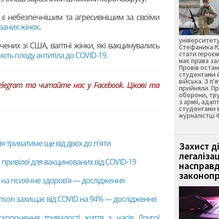
» є небезпечнішим та агресивнішим за своїми
ваних жінок
.
університету
чених зі США, вагітні жінки, які вакцинувались
Стефаника Юр
стати героєм
ють плоду антитіла до COVID-19.
має права з
Провів остан
студентами 
війська. З п'
elegram
та читайте нас у
Facebook
. Цікаві та
прийняли. Пр
оборони, тру
з армії, адап
студентами 
журналістці 
я триватиме ще від двох до п'яти
Захист д
легаліза
привілеї для вакцинованих від COVID-19
насправд
законопр
є на психічне здоров’я — дослідження
nson захищає від COVID на 94% — дослідження
корочення тривалості життя з часів Другої