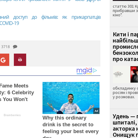
статтю 301 К
прибравши з
кіно".
ний доступ до фільмів: як прикарпатців
 COVID-19
Кити і п
найбіль
промисло
3718
бензокол
про ката
Fame Meets
обкладинку 
ty: 6 Celebrity
росіян і пров
у розмовах.
s You Won't
Удень — 
Brainberries
Why this ordinary
шпиталі,
drink is the secret to
акторка н
feeling your best every
Онищук п