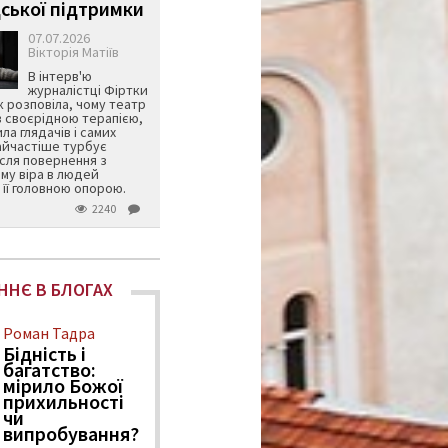
ської підтримки
07.07.2026
Вікторія Матіїв
В інтерв'ю
журналістці Фіртки
 розповіла, чому театр
в своєрідною терапією,
ила глядачів і самих
айчастіше турбує
ісля повернення з
му віра в людей
її головною опорою.
2240
ННЄ В БЛОГАХ
Роман Тадра
Бідність і
багатство:
мірило Божої
прихильності
чи
випробування?