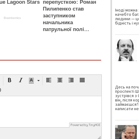
ue Lagoon Stars
перепусткою: Роман
Пилипенко став
Іноді можна 
начебто баг
заступником
людини — це
Brainberries
начальника
бідність і н
патрульної полі…
Десь на поча
проспекті Ш
зустрівся з
він, після к
займаєшся?»
написати не