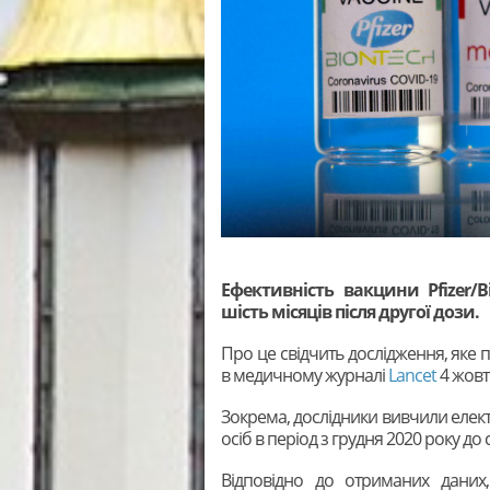
Ефективність вакцини Pfizer/
шість місяців після другої дози.
Про це свідчить дослідження, яке
в медичному журналі
Lancet
4 жовт
Зокрема, дослідники вивчили елек
осіб в період з грудня 2020 року до
Відповідно до отриманих даних