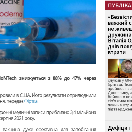
ПУБЛІКА
«Безвіст
важкий с
не живеш
дружина 
Віталія 
днів пошу
втрати
BioNTech знижується з 88% до 47% через
служив у 68-
бригаді. Післ
пройшов нав
Донеччину, а
 провели в США. Його результати оприлюднили
бойового вих
ня, передає
Фіртка.
сім'я жила мі
поки не отр
підтвердженн
тронні медичні записи приблизно 3,4 мільйона
 серпня 2021 року.
Дефіцит 
, вакцина дуже ефективна для запобігання