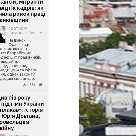
кансій, мігранти
 відтік кадрів: як
інила ринок праці
ранківщини
26.07.2026
Катерина Гришко
На Івано-
Франківщині
остає кількість
их безробітних і
дефіцит працівників.
є людей для
, будівництва,
 медицини та сфери
ня, однак закрити
є дедалі складніше.
1333
ив пів року.
під гімн України
 плакав»: історія
 Юрія Довгана,
бровольцем
війну