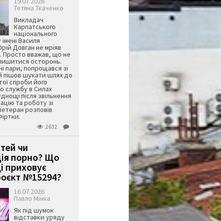
19.07.2026
Тетяна Ткаченко
Викладач
Карпатського
національного
 імені Василя
ій Довган не мріяв
. Просто вважав, що не
алишитися осторонь.
ні пари, попрощався зі
й пішов шукати шлях до
ятої спроби його
о службу в Силах
днощі після звільнення
тацію та роботу зі
ветеран розповів
Фіртки.
2632
ітей чи
ція порно? Що
і приховує
оєкт №15294?
16.07.2026
Павло Мінка
Як під шумок
відставки уряду