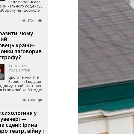
Рада переписала
римінального кодексу,
аборону на "доросле
1724
аразити: чому
ший
вець країни-
онки заговорив
строфу?
11.07.2026
Ігор Бартків
Цього тижня The
Economist віддав
одному з найбагатших
ів із ним майже 60 годин
1800
психологиня у
 увечері —
а сцені: Ірина
ро театр, війну і