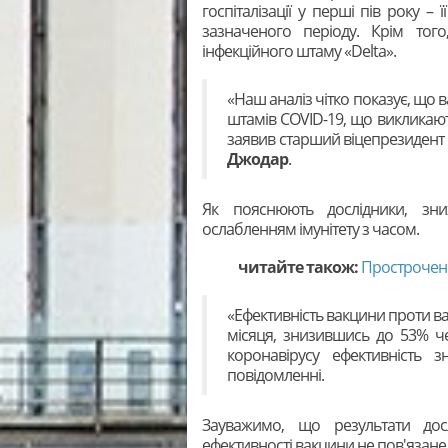
госпіталізації у перші пів року –
зазначеного періоду. Крім тог
інфекційного штаму «Delta».
«Наш аналіз чітко показує, що в
штамів COVID-19, що викликаю
заявив старший віцепрезидент 
Джодар
.
Як пояснюють дослідники, зни
ослабленням імунітету з часом.
читайте також:
Прострочені 
«Ефективність вакцини проти ва
місяця, знизившись до 53% че
коронавірусу ефективність 
повідомленні.
Зауважимо, що результати до
ефективності вакцини не пов'язан