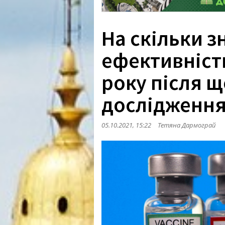
На скільки 
ефективність
року після 
дослідженн
05.10.2021, 15:22
Тетяна Дармограй