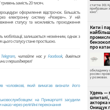
гривень замість 20 тисяч.
статтю 301 К
прибравши з
оцедури оформлення відстрочок. Більшість
кіно".
ез електронну систему «Резерв+». У ній
вження статусу та можливість проходження
Кити і п
найбіль
ють мобілізації, залишається незмінним, однак з
промисло
 цього статусу стане простішою.
бензокол
про ката
в
Telegram
, читайте нас у
Facebook
, дивіться
вини з першоджерел!
обкладинку 
росіян і пров
у розмовах.
ив чоловікові, який вимагав визнати його
Удень — 
шпиталі,
ьковослужбовцем: на Прикарпатті засудили
акторка н
и наказ через релігійні переконання
Онищук п