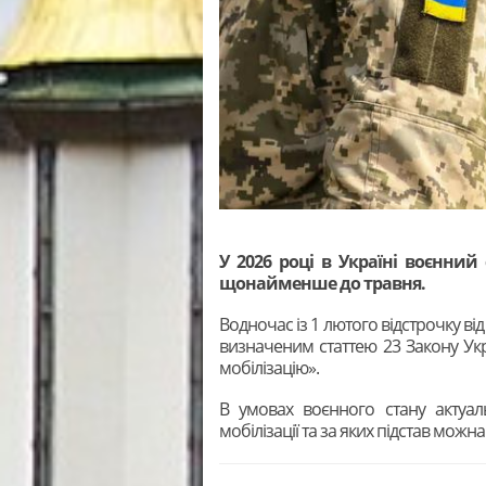
У 2026 році в Україні воєнний
щонайменше до травня.
Водночас із 1 лютого відстрочку ві
визначеним статтею 23 Закону Укр
мобілізацію».
В умовах воєнного стану актуал
мобілізації та за яких підстав мож