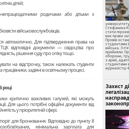
ітніх дітей;
 непрацездатними родичами або дітьми з
університету
Стефаника Юр
безвісти військовослужбовців.
стати героєм
має права з
Провів остан
ься автоматично. Для підтвердження права на
студентами 
 ТЦК відповідні документи — свідоцтва про
війська. З п'
прийняли. Пр
ідність, рішення суду про опіку тощо.
оборони, тру
з армії, адап
увати на відстрочку, також належать студенти
студентами 
журналістці 
 працівники, задіяні в освітньому процесі.
Захист д
6 році
легаліза
насправд
ники критично важливих галузей, які можуть
законопр
ії. Для цього потрібні офіційні документи від
ятість у пріоритетній сфері.
поріг для бронювання. Відповідно до пункту 8
озобов’язаних, мінімальна зарплата для