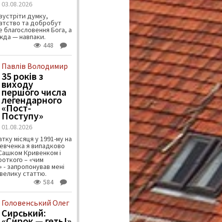
03.08.2026
зустріти думку,
атство та добробут
 благословення Бога, а
ужда — навпаки.
448
Павлів Володимир
35 років з
виходу
першого числа
легендарного
«Пост-
Поступу»
01.08.2026
тку місяця у 1991-му на
евченка я випадково
 Сашком Кривенком і
ороткого – «чим
 - запропонував мені
велику статтю.
584
Головенський Олег
Сирський:
«Сирок — геть!»