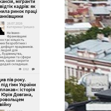
кансій, мігранти
 відтік кадрів: як
інила ринок праці
ранківщини
26.07.2026
Катерина Гришко
На Івано-
Франківщині
остає кількість
их безробітних і
дефіцит працівників.
є людей для
, будівництва,
 медицини та сфери
ня, однак закрити
є дедалі складніше.
1312
ив пів року.
під гімн України
 плакав»: історія
 Юрія Довгана,
бровольцем
війну