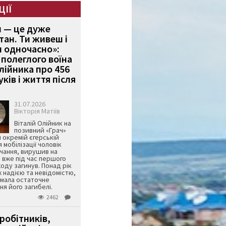
ЦІЇ
и — це дуже
тан. Ти живеш і
 одночасно»:
полеглого воїна
Олійника про 456
ків і життя після
31.07.2026
Вікторія Матіїв
Віталій Олійник на
позивний «Грач»
й окремій єгерській
я мобілізації чоловік
чання, вирушив на
 вже під час першого
оду загинув. Понад рік
ж надією та невідомістю,
имала остаточне
я його загибелі.
2462
робітників,