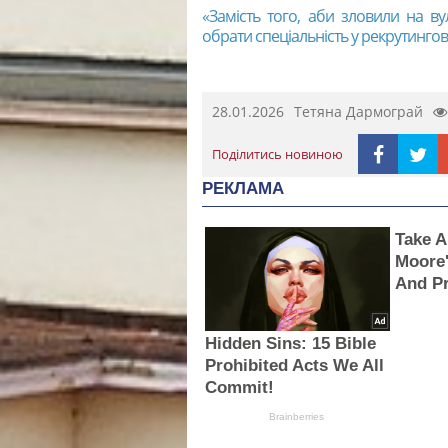
«Замість того, аби зловили на ву
обрати спеціальність у рекрутинго
28.01.2026
Тетяна Дармограй
Поділитись новиною
РЕКЛАМА
Take A
Moore'
And Pr
Hidden Sins: 15 Bible
Prohibited Acts We All
Commit!
Brainberries