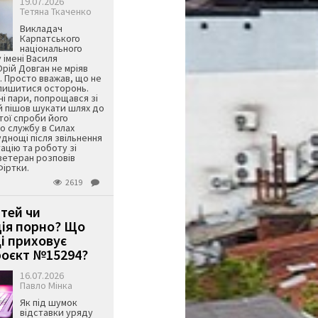
19.07.2026
Тетяна Ткаченко
Викладач
Карпатського
національного
 імені Василя
ій Довган не мріяв
. Просто вважав, що не
алишитися осторонь.
ні пари, попрощався зі
й пішов шукати шлях до
ятої спроби його
о службу в Силах
днощі після звільнення
тацію та роботу зі
ветеран розповів
Фіртки.
2619
ітей чи
ція порно? Що
і приховує
оєкт №15294?
16.07.2026
Павло Мінка
Як під шумок
відставки уряду