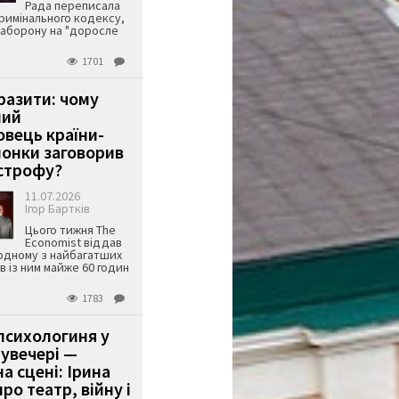
Рада переписала
римінального кодексу,
аборону на "доросле
1701
аразити: чому
ший
вець країни-
онки заговорив
строфу?
11.07.2026
Ігор Бартків
Цього тижня The
Economist віддав
одному з найбагатших
ів із ним майже 60 годин
1783
психологиня у
 увечері —
а сцені: Ірина
ро театр, війну і