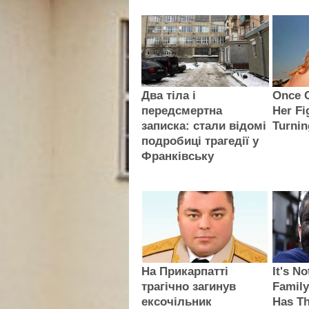
Два тіла і
Once C
передсмертна
Her Fi
записка: стали відомі
Turni
подробиці трагедії у
Франківську
На Прикарпатті
It's N
трагічно загинув
Famil
ексочільник
Has Th