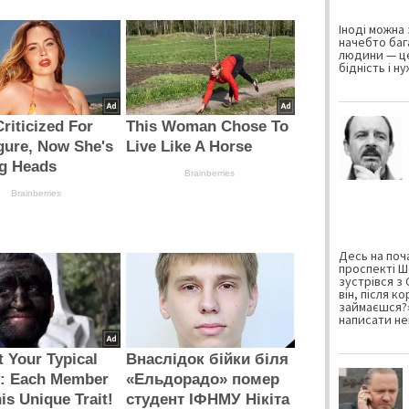
Іноді можна 
начебто баг
людини — це
бідність і н
riticized For
This Woman Chose To
gure, Now She's
Live Like A Horse
ng Heads
Brainberries
Brainberries
Десь на поча
проспекті Ш
зустрівся з
він, після к
займаєшся?»
написати не
ot Your Typical
Внаслідок бійки біля
y: Each Member
«Ельдорадо» помер
is Unique Trait!
студент ІФНМУ Нікіта