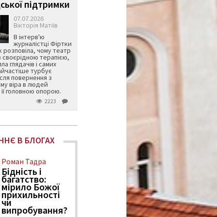
ської підтримки
07.07.2026
Вікторія Матіїв
В інтерв'ю
журналістці Фіртки
 розповіла, чому театр
в своєрідною терапією,
ила глядачів і самих
айчастіше турбує
ісля повернення з
му віра в людей
її головною опорою.
2223
ННЄ В БЛОГАХ
Роман Тадра
Бідність і
багатство:
мірило Божої
прихильності
чи
випробування?