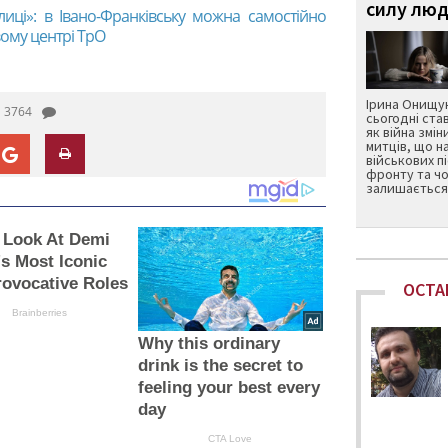
силу люд
лиці»: в Івано-Франківську можна самостійно
вому центрі ТрО
Ірина Онищук
3764
сьогодні ста
як війна змін
митців, що н
військових п
фронту та чо
залишається 
 Look At Demi
s Most Iconic
ovocative Roles
ОСТА
Brainberries
Why this ordinary
drink is the secret to
feeling your best every
day
CTA Love