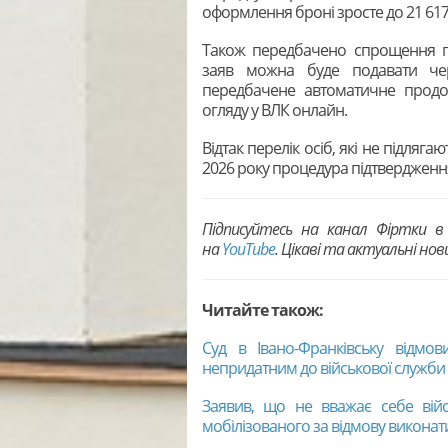
оформлення броні зросте до 21 617 
Також передбачено спрощення пр
заяв можна буде подавати чер
передбачене автоматичне продо
огляду у ВЛК онлайн.
Відтак перелік осіб, які не підляга
2026 року процедура підтвердження
Підписуйтесь на канал Фіртки 
на
YouTubе
. Цікаві та актуальні но
Читайте також:
Суд в Івано-Франківську відмов
непридатним до військової служби
Заявив, що не вважає себе війс
мобілізованого за відмову виконат