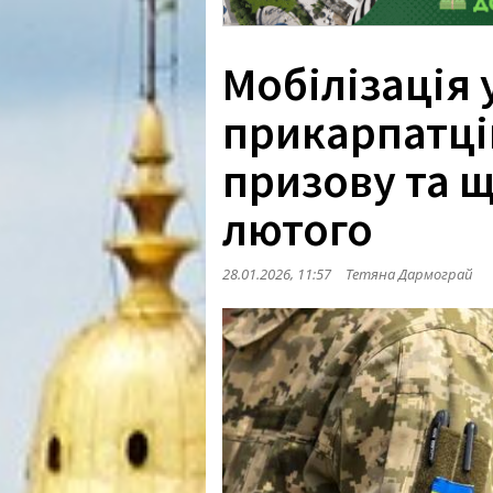
Мобілізація у
прикарпатців
призову та щ
лютого
28.01.2026, 11:57
Тетяна Дармограй