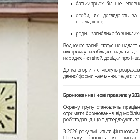
батьки трьох і більше неповнол
особи, які доглядають за
інвалідністю;
родичі загиблих або зниклих 
Водночас такий статус не надаєт
відстрочку необхідно надати до
народження дітей, довідки про інвал
До категорій, які можуть розрахов
денної форми навчання, педагоги та
Бронювання і нові правила у 202
Окрему групу становлять праців
отримати бронювання від мобілізац
роботодавця, що підтверджують зайн
З 2026 року зміниться фінансовий 
Порядку бронювання військов