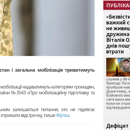
ПУБЛІКА
«Безвіст
важкий с
не живеш
дружина 
Віталія 
днів пошу
втрати
 стан і загальна мобілізація триватимуть
служив у 68-
бригаді. Післ
д мобілізації надаватимуть категоріям громадян,
пройшов нав
Донеччину, а
аїни №3543 «Про мобілізаційну підготовку та
бойового вих
сім'я жила мі
поки не отр
підтвердженн
ьним залишається питання, хто не підлягає
на отримати відстрочку, пише
Фіртка
.
Дефіцит 