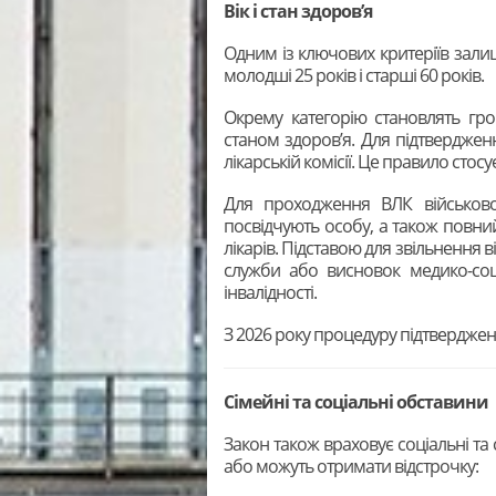
Вік і стан здоров’я
Одним із ключових критеріїв залиш
молодші 25 років і старші 60 років.
Окрему категорію становлять гро
станом здоров’я. Для підтверджен
лікарській комісії. Це правило стосуєтьс
Для проходження ВЛК військово
посвідчують особу, а також повний
лікарів. Підставою для звільнення 
служби або висновок медико-соці
інвалідності.
З 2026 року процедуру підтверджен
Сімейні та соціальні обставини
Закон також враховує соціальні та 
або можуть отримати відстрочку: