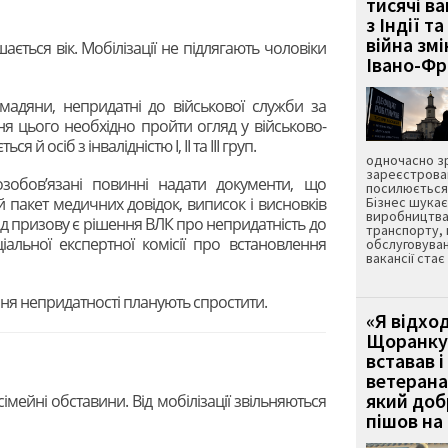
тисячі ва
з Індії та
війна зм
ається вік. Мобілізації не підлягають чоловіки
Івано-Ф
мадяни, непридатні до військової служби за
ня цього необхідно пройти огляд у військово-
я й осіб з інвалідністю I, II та III груп.
одночасно зр
зареєстрован
зобов’язані повинні надати документи, що
посилюється 
 пакет медичних довідок, виписок і висновків
Бізнес шука
виробництва
від призову є рішення ВЛК про непридатність до
транспорту,
альної експертної комісії про встановлення
обслуговуван
вакансії ста
ня непридатності планують спростити.
«Я відход
Щоранку 
вставав і
ветерана
який до
сімейні обставини. Від мобілізації звільняються
пішов на 