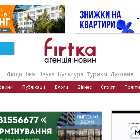
Люди
Їжа
Наука
Культура
Туризм
Духовне
овини
Публікації
Блоги
Бізнес
Спорт
Політи