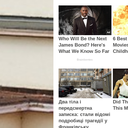
Who Will Be the Next
6 Best
James Bond? Here's
Movie
What We Know So Far
Child
Brainberries
Два тіла і
Did Th
передсмертна
This M
записка: стали відомі
подробиці трагедії у
Франківську