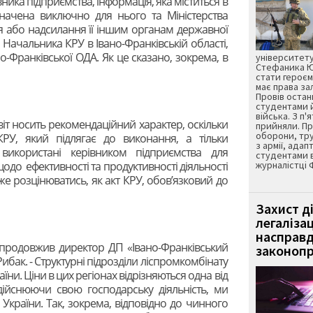
вника підприємства, інформація, яка міститься в
значена виключно для нього та Міністерства
 або надсилання її іншим органам державної
ачальника КРУ в Івано-Франківській області,
о-Франківської ОДА. Як це сказано, зокрема, в
університету
Стефаника Юр
стати героєм
має права з
Провів остан
студентами 
війська. З п'
іт носить рекомендаційний характер, оскільки
прийняли. Пр
оборони, тру
РУ, який підлягає до виконання, а тільки
з армії, адап
 використані керівником підприємства для
студентами 
одо ефективності та продуктивності діяльності
журналістці 
же розцінюватись, як акт КРУ, обов’язковий до
Захист д
легаліза
насправд
- продовжив директор ДП «Івано-Франківський
законопр
ибак. - Структурні підрозділи ліспромкомбінату
їни. Ціни в цих регіонах відрізняються одна від
Здійснюючи свою господарську діяльність, ми
країни. Так, зокрема, відповідно до чинного