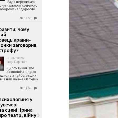
Рада переписала
римінального кодексу,
аборону на "доросле
1677
аразити: чому
ший
вець країни-
онки заговорив
строфу?
11.07.2026
Ігор Бартків
Цього тижня The
Economist віддав
одному з найбагатших
ів із ним майже 60 годин
1764
психологиня у
 увечері —
а сцені: Ірина
ро театр, війну і