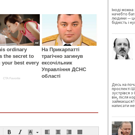
Іноді можна 
начебто баг
людини — це
бідність і н
is ordinary
На Прикарпатті
s the secret to
трагічно загинув
g your best every
ексочільник
Управління ДСНС
області
CTA Favorite
Десь на поча
проспекті Ш
зустрівся з
він, після к
займаєшся?»
написати не