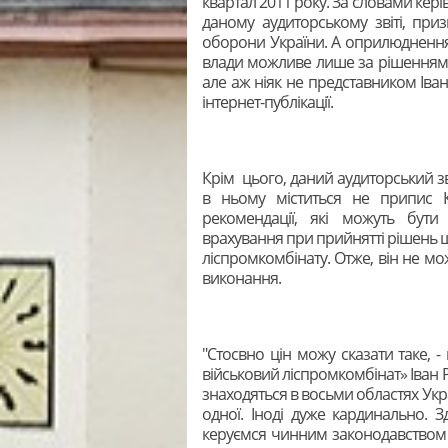
квартал 2011 року. За словами кері
даному аудиторському звіті, при
оборони України. А оприлюднення
влади можливе лише за рішенням Н
але аж ніяк не представником Іван
інтернет-публікації.
Крім цього, даний аудиторський зв
в ньому міститься не припис К
рекомендації, які можуть бути
врахування при прийнятті рішень щ
ліспромкомбінату. Отже, він не мо
виконання.
"Стосвно цін можу сказати таке, 
військовий ліспромкомбінат» Іван Р
знаходяться в восьми областях Укра
одної. Іноді дуже кардинально. 
керуємся чинним законодавством У