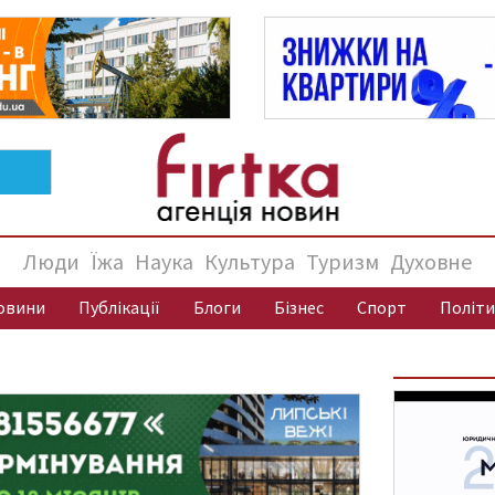
Люди
Їжа
Наука
Культура
Туризм
Духовне
овини
Публікації
Блоги
Бізнес
Спорт
Політи