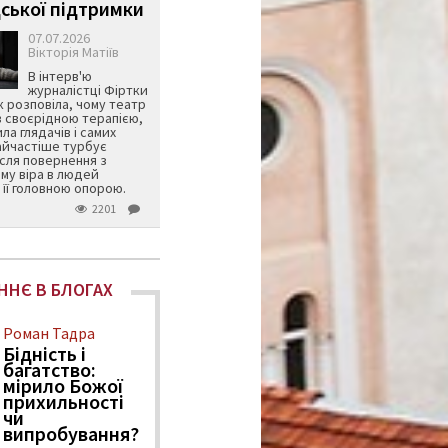
ської підтримки
07.07.2026
Вікторія Матіїв
В інтерв'ю
журналістці Фіртки
 розповіла, чому театр
в своєрідною терапією,
ила глядачів і самих
айчастіше турбує
ісля повернення з
му віра в людей
її головною опорою.
2201
ННЄ В БЛОГАХ
Роман Тадра
Бідність і
багатство:
мірило Божої
прихильності
чи
випробування?