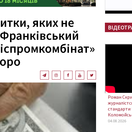
итки, яких не
ВІДЕОТР
о-Франківський
ліспромкомбінат»
зоро
Роман Скри
журналістсь
стандарти 
Коломойсь
04.08.2026