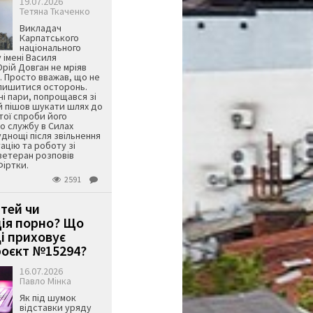
19.07.2026
Тетяна Ткаченко
Викладач
Карпатського
національного
 імені Василя
ій Довган не мріяв
. Просто вважав, що не
алишитися осторонь.
ні пари, попрощався зі
й пішов шукати шлях до
ятої спроби його
о службу в Силах
днощі після звільнення
тацію та роботу зі
ветеран розповів
Фіртки.
2591
ітей чи
ція порно? Що
і приховує
оєкт №15294?
16.07.2026
Павло Мінка
Як під шумок
відставки уряду