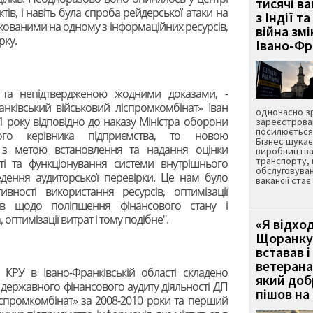
тисячі ва
тів, і навіть була спроба рейдерської атаки на
з Індії та
ікованими на одному з інформаційних ресурсів,
війна зм
рку.
Івано-Ф
 та непідтвердженою жодними доказами, -
нківський військовий ліспромкомбінат» Іван
одночасно зр
1 року відповідно до наказу Міністра оборони
зареєстрован
посилюється 
ого керівника підприємства, то новою
Бізнес шука
у з метою встановлення та надання оцінки
виробництва
транспорту,
сті та функціонування системи внутрішнього
обслуговуван
едення аудиторської перевірки. Це нам було
вакансії ста
вності використання ресурсів, оптимізації
дів щодо поліпшення фінансового стану і
 оптимізації витрат і тому подібне".
«Я відход
Щоранку 
вставав і
ветерана
КРУ в Івано-Франківській області складено
який до
 державного фінансового аудиту діяльності ДП
пішов на 
іспромкомбінат» за 2008-2010 роки та перший