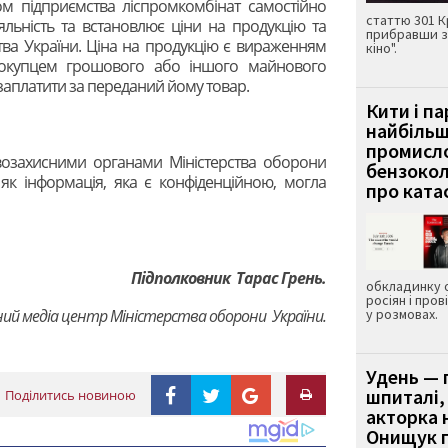
том підприємства ліспромкомбінат самостійно
статтю 301 К
яльність та встановлює ціни на продукцію та
прибравши з
тва України. Ціна на продукцію є вираженням
кіно".
покупцем грошового або іншого майнового
 заплатити за переданий йому товар.
Кити і п
найбіль
промисло
озахисними органами Міністерства оборони
бензокол
 як інформація, яка є конфіденційною, могла
про ката
Підполковник Тарас Грень.
обкладинку 
росіян і пров
ний медіа центр Міністерства оборони України.
у розмовах.
Удень — 
шпиталі,
Поділитись новиною
акторка н
Онищук п