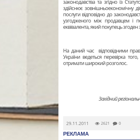
законодавства та згідно із Стату
здійснює зовнішньоекономічну ді
послуги відповідно до законодавс
узгодженого між продавцем і 
еквівалента, який покупець згоден
На даний час відповідними прав
України ведеться перевірка того,
отримати широкий розголос.
Західний регіональ
29.11.2011
2621
0
РЕКЛАМА