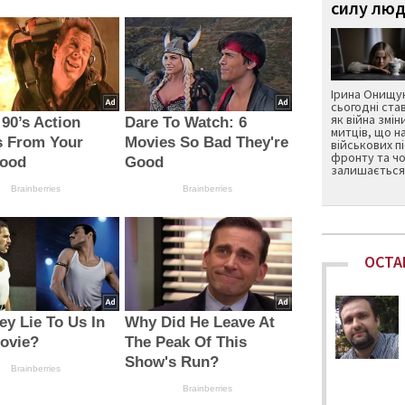
силу люд
Ірина Онищук
сьогодні ста
як війна змін
 90’s Action
Dare To Watch: 6
митців, що н
s From Your
Movies So Bad They're
військових п
фронту та чо
hood
Good
залишається 
Brainberries
Brainberries
ОСТА
ey Lie To Us In
Why Did He Leave At
ovie?
The Peak Of This
Show's Run?
Brainberries
Brainberries