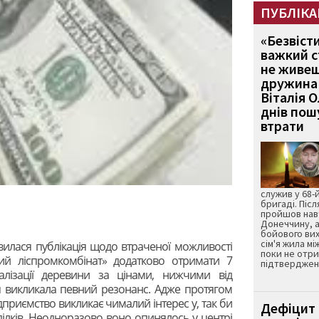
ПУБЛІКА
«Безвіст
важкий с
не живеш
дружина 
Віталія 
днів пошу
втрати
служив у 68-
бригаді. Післ
пройшов нав
Донеччину, а
бойового вих
сім'я жила мі
вилася публікація щодо втраченої можливості
поки не отр
вий ліспромкомбінат» додатково отримати 7
підтвердженн
алізації деревини за цінами, нижчими від
я викликала певний резонанс. Адже протягом
ідприємство викликає чималий інтерес у, так би
Дефіцит 
ділків. Неодноразово воно опинялось у центрі