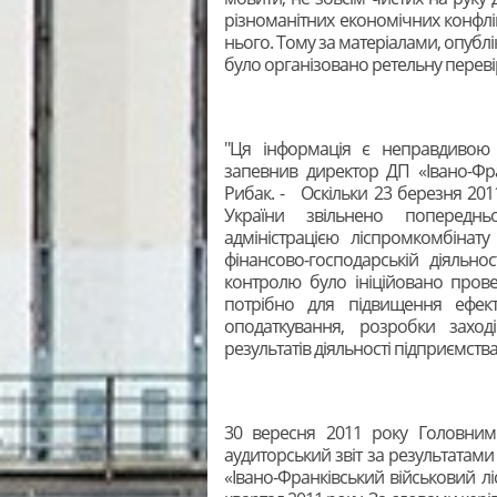
різноманітних економічних конфлік
нього. Тому за матеріалами, опубл
було організовано ретельну переві
"Ця інформація є неправдивою
запевнив директор ДП «Івано-Фра
Рибак. - Оскільки 23 березня 201
України звільнено попереднь
адміністрацією ліспромкомбінат
фінансово-господарській діяльно
контролю було ініційовано пров
потрібно для підвищення ефекти
оподаткування, розробки захо
результатів діяльності підприємства,
30 вересня 2011 року Головним 
аудиторський звіт за результатами
«Івано-Франківський військовий л