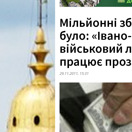
Мільйонні зб
було: «Іван
військовий 
працює про
29.11.2011, 15:31