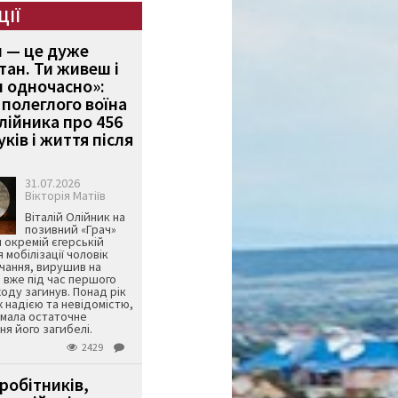
ЦІЇ
и — це дуже
тан. Ти живеш і
 одночасно»:
полеглого воїна
Олійника про 456
ків і життя після
31.07.2026
Вікторія Матіїв
Віталій Олійник на
позивний «Грач»
й окремій єгерській
я мобілізації чоловік
чання, вирушив на
 вже під час першого
оду загинув. Понад рік
ж надією та невідомістю,
имала остаточне
я його загибелі.
2429
робітників,