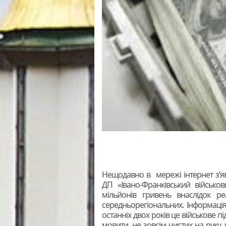
Нещодавно в мережі інтернет з’я
ДП «Івано-Франківський військо
мільйонів гривень внаслідок ре
середньорегіональних. Інформаці
останніх двох років це військове п
мовити, не зовсім чистих на руку 