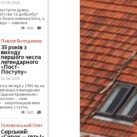
03.08.2026
зустріти думку,
атство та добробут
 благословення Бога, а
ужда — навпаки.
420
Павлів Володимир
35 років з
виходу
першого числа
легендарного
«Пост-
Поступу»
01.08.2026
тку місяця у 1991-му на
евченка я випадково
 Сашком Кривенком і
ороткого – «чим
 - запропонував мені
велику статтю.
560
Головенський Олег
Сирський:
«Сирок — геть!»