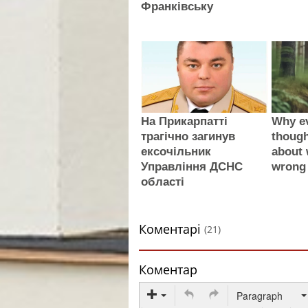
Франківську
На Прикарпатті
Why e
трагічно загинув
thoug
ексочільник
about 
Управління ДСНС
wrong
області
Коментарі
(21)
Коментар
Paragraph