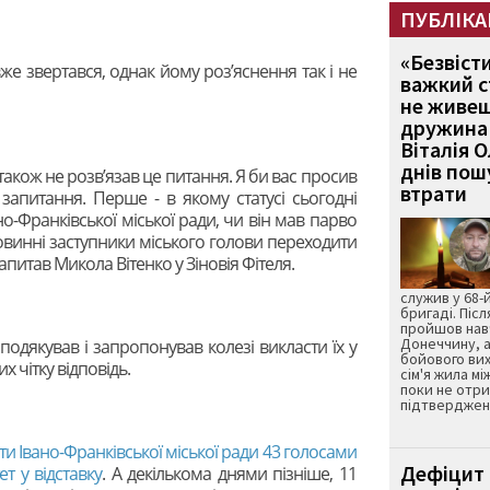
ПУБЛІКА
«Безвіст
е звертався, однак йому роз’яснення так і не
важкий с
не живеш
дружина 
Віталія 
днів пошу
 також не розв’язав це питання. Я би вас просив
втрати
запитання. Перше - в якому статусі сьогодні
о-Франківської міської ради, чи він мав парво
овинні заступники міського голови переходити
запитав Микола Вітенко у Зіновія Фітеля.
служив у 68-
бригаді. Післ
пройшов нав
Донеччину, а
 подякував і запропонував колезі викласти їх у
бойового вих
 чітку відповідь.
сім'я жила мі
поки не отр
підтвердженн
и Івано-Франківської міської ради 43 голосами
Дефіцит 
т у відставку
. А декількома днями пізніше, 11