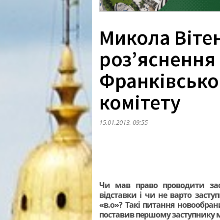
Микола Віте
роз’яснення 
Франківсько
комітету
15.01.2013, 09:55
Чи мав право проводити зас
відставки і чи не варто заступ
«в.о»? Такі питання новообран
поставив першому заступнику м