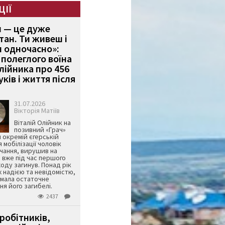
ЦІЇ
и — це дуже
тан. Ти живеш і
 одночасно»:
полеглого воїна
Олійника про 456
ків і життя після
31.07.2026
Вікторія Матіїв
Віталій Олійник на
позивний «Грач»
й окремій єгерській
я мобілізації чоловік
чання, вирушив на
 вже під час першого
оду загинув. Понад рік
ж надією та невідомістю,
имала остаточне
я його загибелі.
2437
робітників,