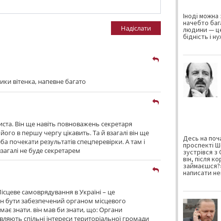
Іноді можна 
начебто баг
Надіслати
людини — це
бідність і н
ики вітенка, напевне багато
иста. Він ще навіть повноважень секретаря
 його в першу чергу цікавить. Та й взагалі він ще
Десь на поча
еба почекати результатів спецперевірки. А там і
проспекті Ш
загалі не буде секретарем
зустрівся з
він, після к
займаєшся?»
написати не
Місцеве самоврядування в Україні – це
н бути забезпечений органом місцевого
ає знати. він мав би знати, що: Органи
ляють спільні інтереси територіальної громади