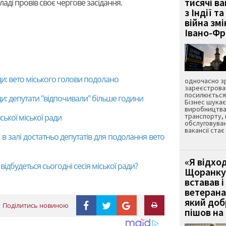
тисячі ва
аді провів своє чергове засідання.
з Індії та
війна зм
Івано-Ф
ади: вето міського голови подолано
одночасно зр
зареєстрован
посилюється 
ади: депутати "відпочивали" більше години
Бізнес шука
виробництва
транспорту,
ської міської ради
обслуговуван
вакансії ста
: в залі достатньо депутатів для подолання вето
«Я відход
ідбудеться сьогодні сесія міської ради?
Щоранку 
вставав і
ветерана
який до
Поділитись новиною
пішов на 