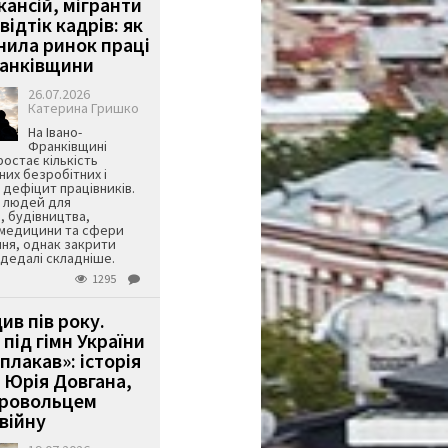
кансій, мігранти
 відтік кадрів: як
інила ринок праці
ранківщини
26.07.2026
Катерина Гришко
На Івано-
Франківщині
остає кількість
их безробітних і
дефіцит працівників.
є людей для
, будівництва,
 медицини та сфери
ня, однак закрити
є дедалі складніше.
1295
ив пів року.
під гімн України
 плакав»: історія
 Юрія Довгана,
бровольцем
війну