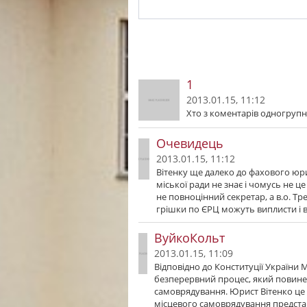
1
2013.01.15, 11:12
Хто з коментарів одногрупн
Очевидець
2013.01.15, 11:12
Вітенку ще далеко до фахового юр
міської ради не знає і чомусь не це
не повноцінний секретар, а в.о. Тр
грішки по ЄРЦ можуть виплисти і в
ВуйкоКольт
2013.01.15, 11:09
Відповідно до Конституції України 
безперервний процес, який повине
самоврядування. Юрист Вітенко це м
місцевого самоврядування представ