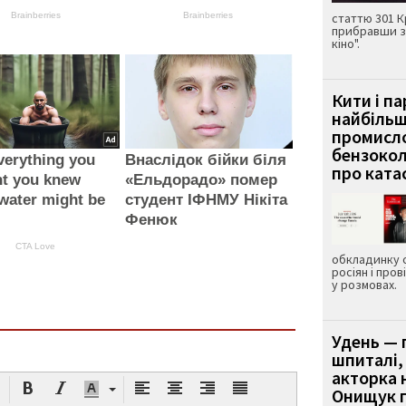
Brainberries
Brainberries
статтю 301 К
прибравши з
кіно".
Кити і п
найбіль
промисло
бензокол
verything you
Внаслідок бійки біля
про ката
ht you knew
«Ельдорадо» помер
water might be
студент ІФНМУ Нікіта
Фенюк
CTA Love
обкладинку 
росіян і пров
у розмовах.
Удень — 
шпиталі,
акторка н
Онищук п