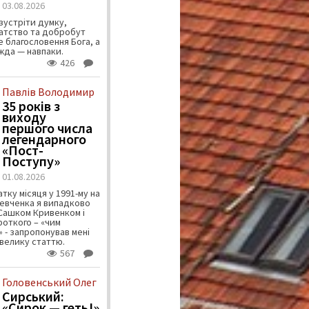
03.08.2026
зустріти думку,
атство та добробут
 благословення Бога, а
ужда — навпаки.
426
Павлів Володимир
35 років з
виходу
першого числа
легендарного
«Пост-
Поступу»
01.08.2026
тку місяця у 1991-му на
евченка я випадково
 Сашком Кривенком і
ороткого – «чим
 - запропонував мені
велику статтю.
567
Головенський Олег
Сирський:
«Сирок — геть!»