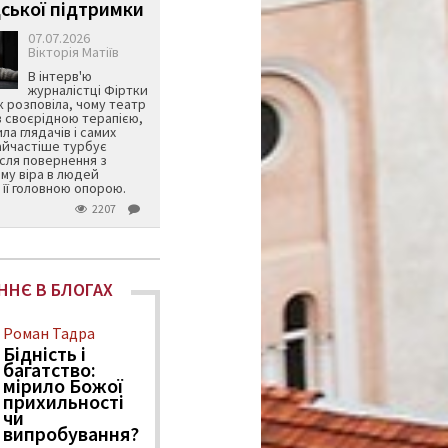
ської підтримки
07.07.2026
Вікторія Матіїв
В інтерв'ю
журналістці Фіртки
 розповіла, чому театр
в своєрідною терапією,
ила глядачів і самих
айчастіше турбує
ісля повернення з
му віра в людей
її головною опорою.
2207
ННЄ В БЛОГАХ
Роман Тадра
Бідність і
багатство:
мірило Божої
прихильності
чи
випробування?