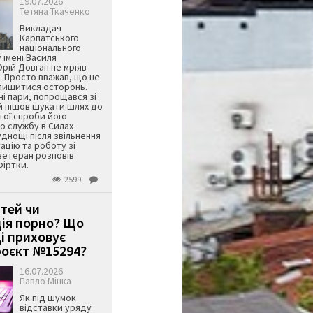
19.07.2026
Тетяна Ткаченко
Викладач
Карпатського
національного
 імені Василя
ій Довган не мріяв
. Просто вважав, що не
алишитися осторонь.
ні пари, попрощався зі
й пішов шукати шлях до
ятої спроби його
о службу в Силах
днощі після звільнення
тацію та роботу зі
ветеран розповів
Фіртки.
2599
ітей чи
ція порно? Що
і приховує
оєкт №15294?
16.07.2026
Павло Мінка
Як під шумок
відставки уряду