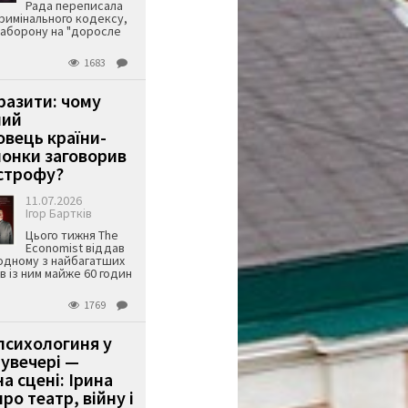
Рада переписала
римінального кодексу,
аборону на "доросле
1683
аразити: чому
ший
вець країни-
онки заговорив
строфу?
11.07.2026
Ігор Бартків
Цього тижня The
Economist віддав
одному з найбагатших
ів із ним майже 60 годин
1769
психологиня у
 увечері —
а сцені: Ірина
ро театр, війну і