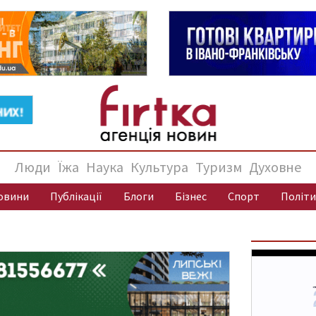
Люди
Їжа
Наука
Культура
Туризм
Духовне
овини
Публікації
Блоги
Бізнес
Спорт
Політи