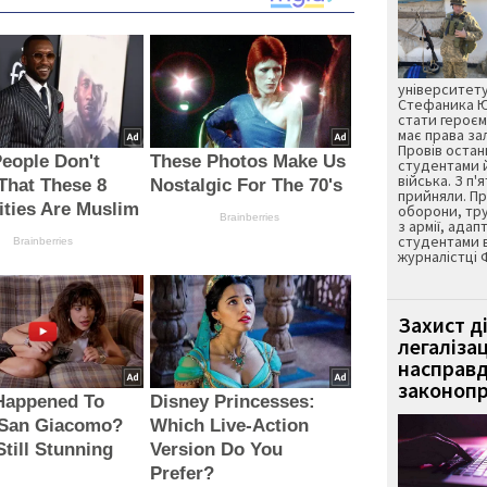
університету
Стефаника Юр
стати героєм
має права з
Провів остан
eople Don't
These Photos Make Us
студентами 
війська. З п'
That These 8
Nostalgic For The 70's
прийняли. Пр
ities Are Muslim
оборони, тру
Brainberries
з армії, адап
студентами 
Brainberries
журналістці 
Захист д
легаліза
насправд
законопр
Happened To
Disney Princesses:
 San Giacomo?
Which Live-Action
Still Stunning
Version Do You
!
Prefer?