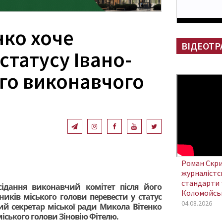
нко хоче
ВІДЕОТР
статусу Івано-
го виконавчого
Роман Скри
журналістсь
стандарти 
ідання виконавчий комітет після його
Коломойсь
ників міського голови перевести у статус
04.08.2026
ий секретар міської ради Микола Вітенко
іського голови Зіновію Фітелю.