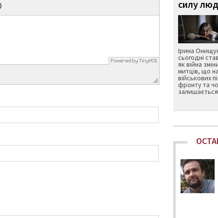
силу люд
Ірина Онищук
сьогодні ста
як війна змін
митців, що н
військових п
фронту та чо
залишається 
ОСТА