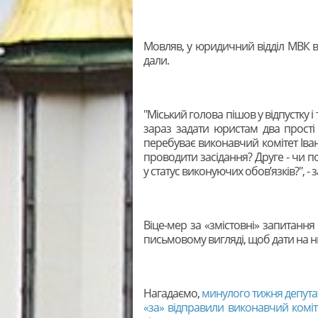
Мовляв, у юридичний відділ МВК вж
дали.
"Міський голова пішов у відпустку і
зараз задати юристам два прості 
перебуває виконавчий комітет Іван
проводити засідання? Друге - чи п
у статус виконуючих обов’язків?", - 
Віце-мер за «змістовні» запитання
письмовому вигляді, щоб дати на них
Нагадаємо,
минулого тижня депутат
«за» відправили виконавчий коміте