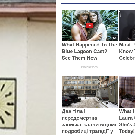
What Happened To The
Most P
Blue Lagoon Cast?
Know 
See Them Now
Celebr
Brainberries
Два тіла і
What 
передсмертна
Laura
записка: стали відомі
She's 
подробиці трагедії у
Today