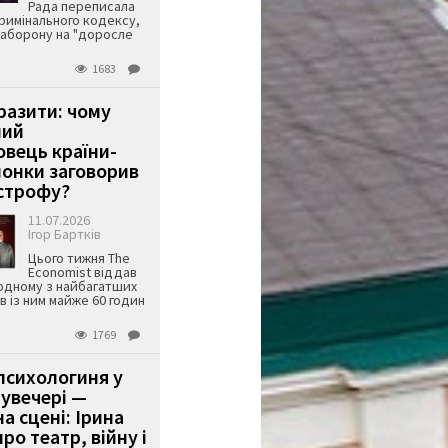
Рада переписала
римінального кодексу,
аборону на "доросле
1683
аразити: чому
ший
вець країни-
онки заговорив
строфу?
11.07.2026
Ігор Бартків
Цього тижня The
Economist віддав
одному з найбагатших
ів із ним майже 60 годин
1769
психологиня у
 увечері —
а сцені: Ірина
ро театр, війну і