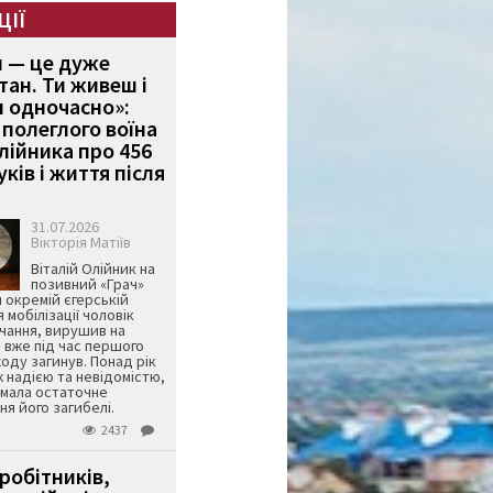
ЦІЇ
и — це дуже
тан. Ти живеш і
 одночасно»:
полеглого воїна
Олійника про 456
ків і життя після
31.07.2026
Вікторія Матіїв
Віталій Олійник на
позивний «Грач»
й окремій єгерській
я мобілізації чоловік
чання, вирушив на
 вже під час першого
оду загинув. Понад рік
ж надією та невідомістю,
имала остаточне
я його загибелі.
2437
робітників,