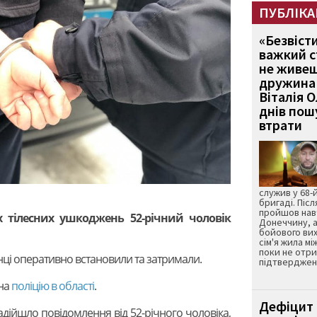
ПУБЛІКА
«Безвіст
важкий с
не живеш
дружина 
Віталія 
днів пошу
втрати
служив у 68-
бригаді. Післ
пройшов нав
х тілесних ушкоджень 52-річний чоловік
Донеччину, а
бойового вих
сім'я жила мі
поки не отр
ці оперативно встановили та затримали.
підтвердженн
на
поліцію в області
.
Дефіцит 
 надійшло повідомлення від 52-річного чоловіка,