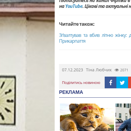
Підписуйтесь на канал Фіртки 
на
YouTubе
. Цікаві та актуальні
Читайте також:
Зґвалтував та вбив літню жінку:
Прикарпаття
07.12.2023
Тіна Любчик
2071
Поділитись новиною
РЕКЛАМА