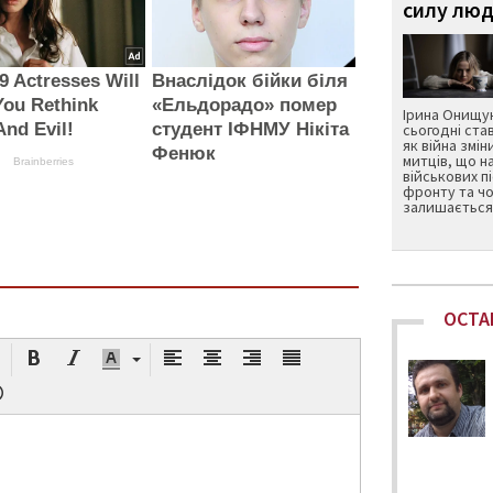
силу люд
9 Actresses Will
Внаслідок бійки біля
You Rethink
«Ельдорадо» помер
Ірина Онищук
nd Evil!
студент ІФНМУ Нікіта
сьогодні ста
як війна змін
Фенюк
митців, що н
Brainberries
військових п
фронту та чо
залишається 
ОСТА