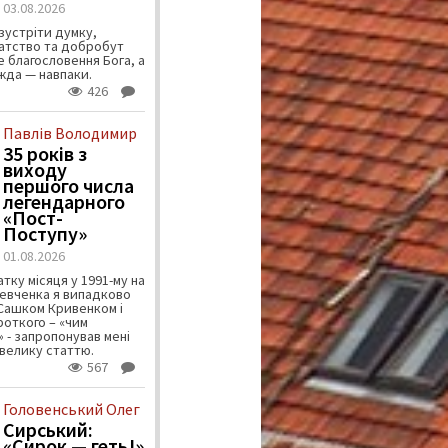
03.08.2026
зустріти думку,
атство та добробут
 благословення Бога, а
ужда — навпаки.
426
Павлів Володимир
35 років з
виходу
першого числа
легендарного
«Пост-
Поступу»
01.08.2026
тку місяця у 1991-му на
евченка я випадково
 Сашком Кривенком і
ороткого – «чим
 - запропонував мені
велику статтю.
567
Головенський Олег
Сирський:
«Сирок — геть!»