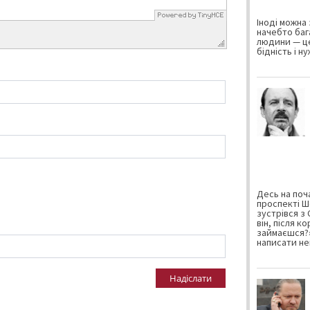
Іноді можна 
начебто баг
людини — це
бідність і н
Десь на поча
проспекті Ш
зустрівся з
він, після к
займаєшся?»
написати не
Надіслати