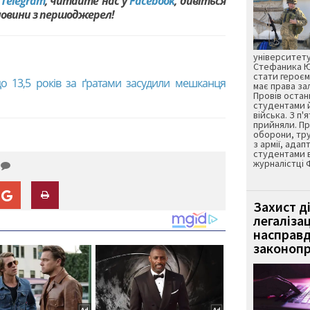
в
Telegram
, читайте нас у
Facebook
, дивіться
 новини з першоджерел!
університету
Стефаника Юр
стати героєм
 до 13,5 років за ґратами засудили мешканця
має права з
Провів остан
студентами 
війська. З п'
прийняли. Пр
оборони, тру
з армії, адап
студентами 
журналістці 
Захист д
легаліза
насправд
законопр