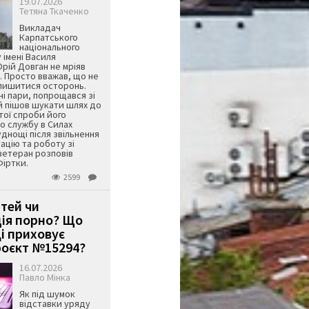
19.07.2026
Тетяна Ткаченко
Викладач
Карпатського
національного
 імені Василя
ій Довган не мріяв
. Просто вважав, що не
алишитися осторонь.
ні пари, попрощався зі
й пішов шукати шлях до
ятої спроби його
о службу в Силах
днощі після звільнення
тацію та роботу зі
ветеран розповів
Фіртки.
2599
ітей чи
ція порно? Що
і приховує
оєкт №15294?
16.07.2026
Павло Мінка
Як під шумок
відставки уряду