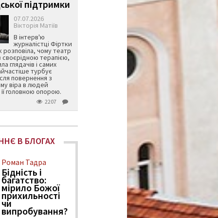
ської підтримки
07.07.2026
Вікторія Матіїв
В інтерв'ю
журналістці Фіртки
 розповіла, чому театр
в своєрідною терапією,
ила глядачів і самих
айчастіше турбує
ісля повернення з
му віра в людей
її головною опорою.
2207
ННЄ В БЛОГАХ
Роман Тадра
Бідність і
багатство:
мірило Божої
прихильності
чи
випробування?