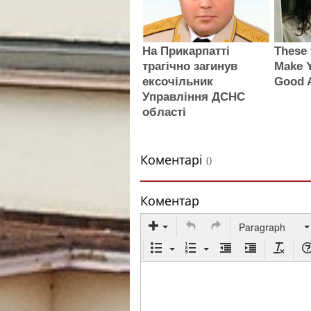
На Прикарпатті
These 
трагічно загинув
Make 
ексочільник
Good A
Управління ДСНС
області
Коментарі
()
Коментар
Paragraph