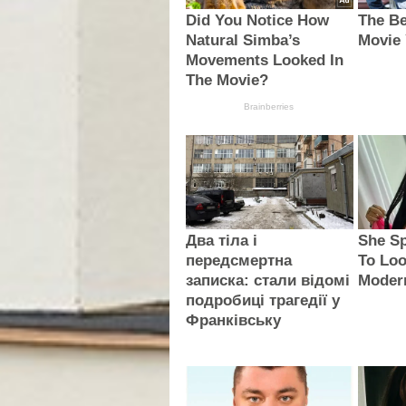
Did You Notice How
The Be
Natural Simba’s
Movie 
Movements Looked In
The Movie?
Brainberries
Два тіла і
She Sp
передсмертна
To Loo
записка: стали відомі
Moder
подробиці трагедії у
Франківську