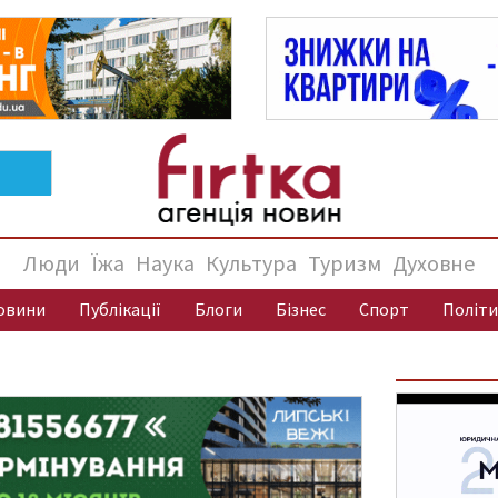
Люди
Їжа
Наука
Культура
Туризм
Духовне
овини
Публікації
Блоги
Бізнес
Спорт
Політи