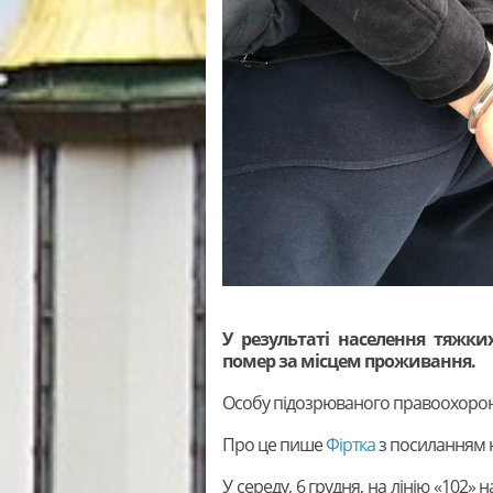
У результаті населення тяжки
помер за місцем проживання.
Особу підозрюваного правоохорон
Про це пише
Фіртка
з посиланням 
У середу, 6 грудня, на лінію «102»