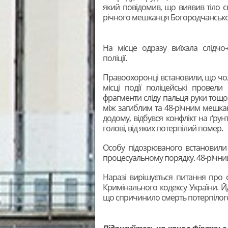
який повідомив, що виявив тіло с
річного мешканця Богородчанської
На місце одразу виїхала слідчо
поліції.
Правоохоронці встановили, що чол
місці події поліцейські провел
фрагменти сліду пальця руки тощо.
між загиблим та 48-річним мешка
додому, відбувся конфлікт на ґрун
голові, від яких потерпілий помер.
Особу підозрюваного встановили 
процесуальному порядку. 48-річний
Наразі вирішується питання про 
Кримінального кодексу України. Й
що спричинило смерть потерпілог