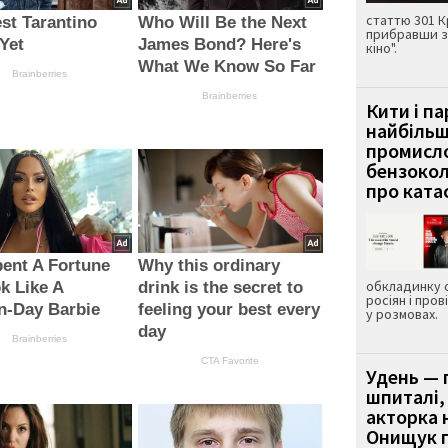
статтю 301 К
st Tarantino
Who Will Be the Next
прибравши з
Yet
James Bond? Here's
кіно".
What We Know So Far
Brainberries
Brainberries
Кити і п
найбіль
промисло
бензокол
про ката
ent A Fortune
Why this ordinary
обкладинку 
k Like A
drink is the secret to
росіян і пров
n-Day Barbie
feeling your best every
у розмовах.
day
Brainberries
CTA Favorite
Удень — 
шпиталі,
акторка н
Онищук п