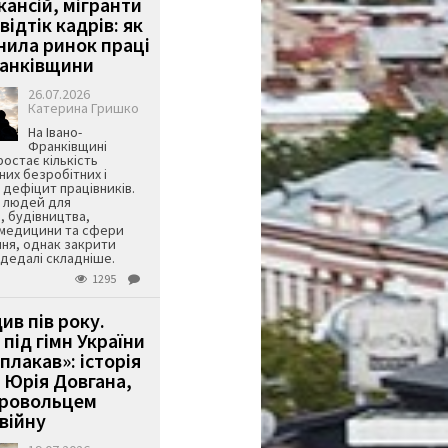
кансій, мігранти
 відтік кадрів: як
інила ринок праці
ранківщини
26.07.2026
Катерина Гришко
На Івано-
Франківщині
остає кількість
их безробітних і
дефіцит працівників.
є людей для
, будівництва,
 медицини та сфери
ня, однак закрити
є дедалі складніше.
1295
ив пів року.
під гімн України
 плакав»: історія
 Юрія Довгана,
бровольцем
війну