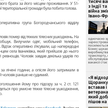
тисячі ва
вого брата за його місцем проживання. У 51-
з Індії та
 територіальної громади була побита голова.
війна зм
Івано-Ф
-оперативна група Богородчанського відділу
овік помер від тяжких тілесних ушкоджень. На
одночасно зр
и обшук. Вилучили одяг, мобільний телефон,
зареєстрован
посилюється 
 Відтак оперативно з’ясували, що напередодні
Бізнес шука
нцем села Іваниківка, який прийшов до нього
виробництва
ті ревнощів. Чоловік завдав декілька ударів по
транспорту,
обслуговуван
вакансії ста
за лічені години, а опісля його затримали в
 чоловік раніше не судимий.
«Я відход
Щоранку 
оголошення йому про підозру за ч. 2 ст. 121
вставав і
деться про умисне тяжке тілесне ушкодження,
ветерана
о.
який до
пішов на 