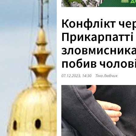
Конфлікт чер
Прикарпатті
зловмисника,
побив чолов
07.12.2023, 14:30
Тіна Любчик