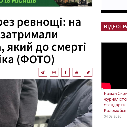
ез ревнощі: на
ВІДЕОТР
 затримали
 який до смерті
іка (ФОТО)
Роман Скри
журналістсь
стандарти 
Коломойсь
04.08.2026