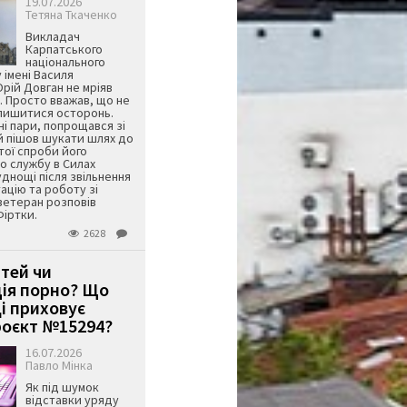
19.07.2026
Тетяна Ткаченко
Викладач
Карпатського
національного
 імені Василя
ій Довган не мріяв
. Просто вважав, що не
алишитися осторонь.
ні пари, попрощався зі
й пішов шукати шлях до
ятої спроби його
о службу в Силах
днощі після звільнення
тацію та роботу зі
ветеран розповів
Фіртки.
2628
ітей чи
ція порно? Що
і приховує
оєкт №15294?
16.07.2026
Павло Мінка
Як під шумок
відставки уряду