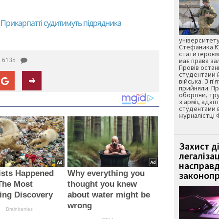
Прикарпатті судитимуть підрядника
університету
Стефаника Юр
стати героєм
6135
має права з
Провів остан
студентами 
війська. З п'
прийняли. Пр
оборони, тру
з армії, адап
студентами 
журналістці 
Захист д
легаліза
насправд
ists Happened
Why everything you
законопр
The Most
thought you knew
ying Discovery
about water might be
wrong
Brainberries