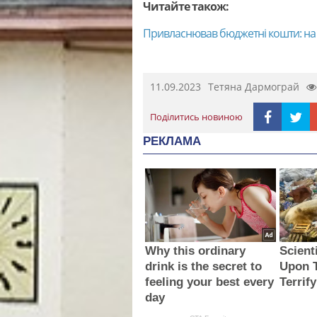
Читайте також:
Привласнював бюджетні кошти: на 
11.09.2023
Тетяна Дармограй
Поділитись новиною
РЕКЛАМА
Why this ordinary
Scient
drink is the secret to
Upon 
feeling your best every
Terrif
day