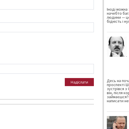
Іноді можна 
начебто баг
людини — це
бідність і н
Десь на поча
Надіслати
проспекті Ш
зустрівся з
він, після к
займаєшся?»
написати не