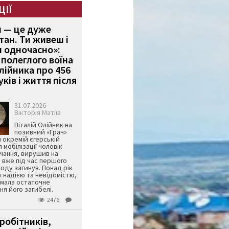
ЦІЇ
и — це дуже
тан. Ти живеш і
 одночасно»:
полеглого воїна
Олійника про 456
ків і життя після
31.07.2026
Вікторія Матіїв
Віталій Олійник на
позивний «Грач»
й окремій єгерській
я мобілізації чоловік
чання, вирушив на
 вже під час першого
оду загинув. Понад рік
ж надією та невідомістю,
имала остаточне
я його загибелі.
2476
робітників,