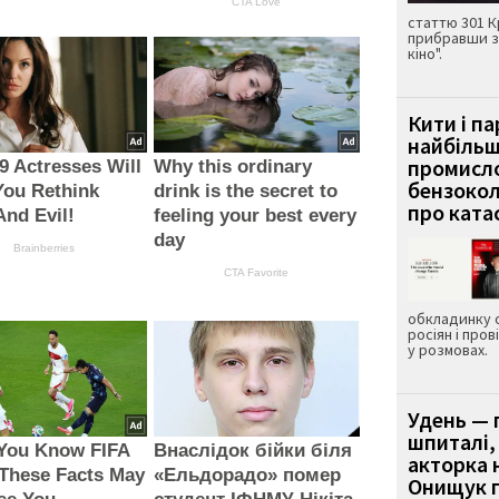
CTA Love
статтю 301 К
прибравши з
кіно".
Кити і п
найбіль
промисло
9 Actresses Will
Why this ordinary
бензокол
You Rethink
drink is the secret to
про ката
nd Evil!
feeling your best every
day
Brainberries
CTA Favorite
обкладинку 
росіян і пров
у розмовах.
Удень — 
шпиталі,
 You Know FIFA
Внаслідок бійки біля
акторка н
These Facts May
«Ельдорадо» помер
Онищук п