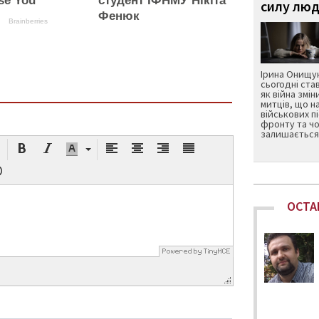
se You
студент ІФНМУ Нікіта
силу люд
Фенюк
Brainberries
Ірина Онищук
сьогодні ста
як війна змін
митців, що н
військових п
фронту та чо
залишається 
ОСТА