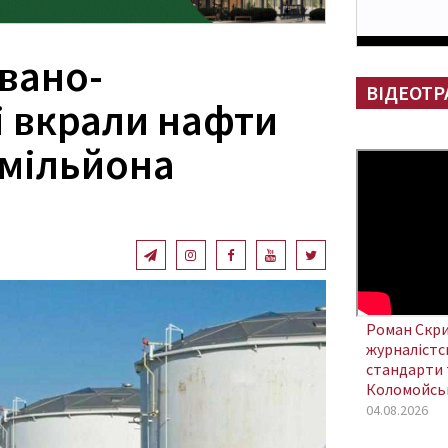
Івано-
ВІДЕОТР
 вкрали нафти
 мільйона
Роман Скри
журналістсь
стандарти 
Коломойсь
04.08.2026