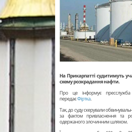
На Прикарпатті судитимуть уча
схему розкрадання нафти.
Про це інформує пресслужба І
передає
Фіртка
.
Так, до суду скерували обвинуваль
за фактом привласнення та роз
одержаного злочинним шляхом.