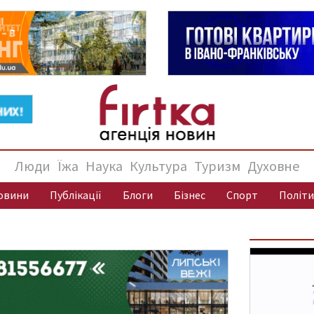
Люди
Їжа
Наука
Культура
Туризм
Духовне
овини
Публікації
Блоги
Бізнес
Спорт
Політи