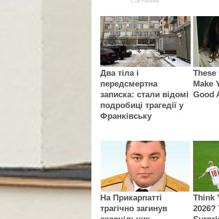
CTA Favorite
Два тіла і
These 
передсмертна
Make 
записка: стали відомі
Good A
подробиці трагедії у
Франківську
На Прикарпатті
Think
трагічно загинув
2026? 