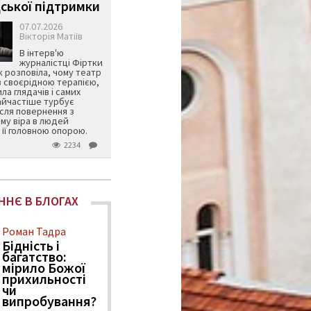
ської підтримки
07.07.2026
Вікторія Матіїв
В інтерв'ю
журналістці Фіртки
 розповіла, чому театр
в своєрідною терапією,
ила глядачів і самих
айчастіше турбує
ісля повернення з
му віра в людей
її головною опорою.
2234
ННЄ В БЛОГАХ
Роман Тадра
Бідність і
багатство:
мірило Божої
прихильності
чи
випробування?