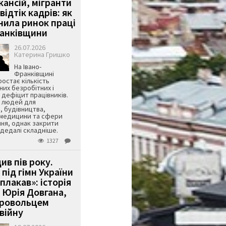
кансій, мігранти
 відтік кадрів: як
інила ринок праці
ранківщини
26.07.2026
Катерина Гришко
На Івано-
Франківщині
остає кількість
их безробітних і
дефіцит працівників.
є людей для
, будівництва,
 медицини та сфери
ня, однак закрити
є дедалі складніше.
1327
ив пів року.
під гімн України
 плакав»: історія
 Юрія Довгана,
бровольцем
війну