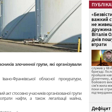
ПУБЛІКА
«Безвіст
важкий с
не живеш
дружина 
Віталія 
днів пошу
втрати
сників злочинної групи, які організували
служив у 68-
бригаді. Післ
пройшов нав
вано-Франківської обласної прокуратури,
Донеччину, а
бойового вих
сім'я жила мі
поки не отр
підтвердженн
ний акт стосовно учасників організованої групи
трати нафти, а також легалізації майна,
Дефіцит 