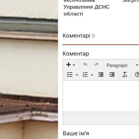
ексочільник
Surpri
Управління ДСНС
області
Коментарі
()
Коментар
Paragraph
Ваше ім'я