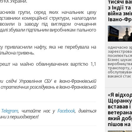
209 КК України.
тисячі ва
з Індії та
асників групи, серед яких начальник цеху
війна зм
ставники комерційної структури, налагодили
Івано-Ф
ивозили із заводу під виглядом очищення
а далі збували підпільним виробникам пального
ку привласнили нафту, яка не перебувала на
одночасно зр
зареєстрован
мільйона гривень.
посилюється 
Бізнес шука
арешт на майно обвинувачених вартістю 1,1
виробництва
транспорту,
обслуговуван
вакансії ста
и слідчі Управління СБУ в Івано-Франківській
 стратегічних розслідувань в Івано-Франківській
«Я відход
Щоранку 
вставав і
в
Telegram
, читайте нас у
Facebook
, дивіться
ветерана
вини з першоджерел!
який до
пішов на 