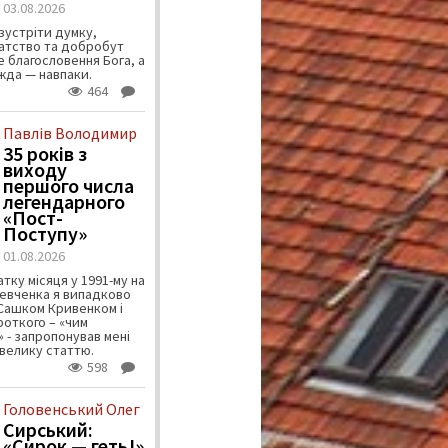
03.08.2026
зустріти думку,
атство та добробут
 благословення Бога, а
ужда — навпаки.
464
Павлів Володимир
35 років з
виходу
першого числа
легендарного
«Пост-
Поступу»
01.08.2026
тку місяця у 1991-му на
евченка я випадково
 Сашком Кривенком і
ороткого – «чим
 - запропонував мені
велику статтю.
598
Головенський Олег
Сирський:
«Сирок — геть!»