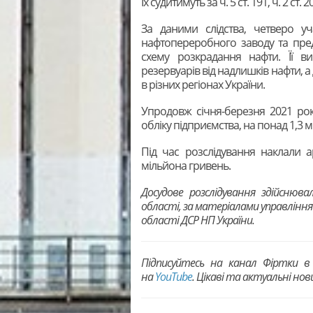
Їх судитимуть за ч. 5 ст. 191, ч. 2 ст. 
За даними слідства, четверо уч
нафтопереробного заводу та пред
схему розкрадання нафти. Її в
резервуарів від надлишків нафти, 
в різних регіонах України.
Упродовж січня-березня 2021 ро
обліку підприємства, на понад 1,3 
Під час розслідування наклали 
мільйона гривень.
Досудове розслідування здійснювал
області, за матеріалами управління
області ДСР НП України.
Підписуйтесь на канал Фіртки 
на
YouTubе
. Цікаві та актуальні но