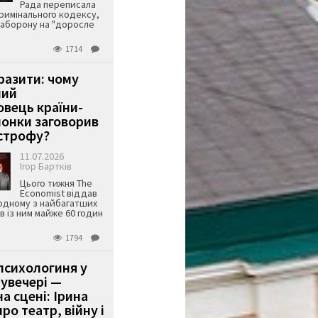
Рада переписала
римінального кодексу,
аборону на "доросле
1714
аразити: чому
ший
вець країни-
онки заговорив
строфу?
11.07.2026
Ігор Бартків
Цього тижня The
Economist віддав
одному з найбагатших
ів із ним майже 60 годин
1794
психологиня у
 увечері —
а сцені: Ірина
ро театр, війну і