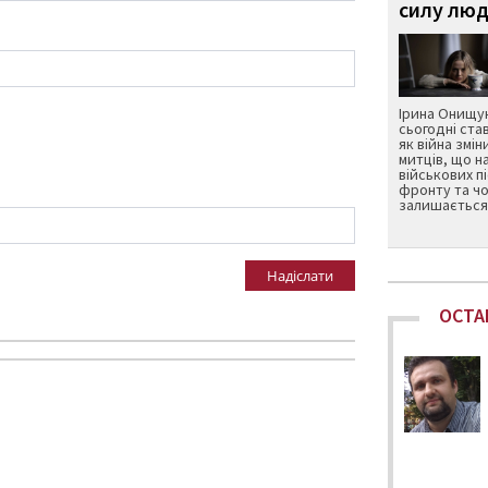
силу люд
Ірина Онищук
сьогодні ста
як війна змін
митців, що н
військових п
фронту та чо
залишається 
Надіслати
ОСТА