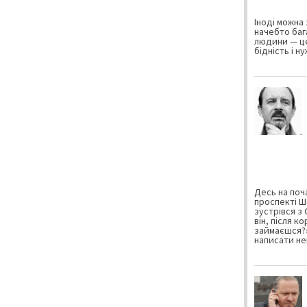
Іноді можна 
начебто баг
людини — це
бідність і н
Десь на поча
проспекті Ш
зустрівся з
він, після к
займаєшся?»
написати не