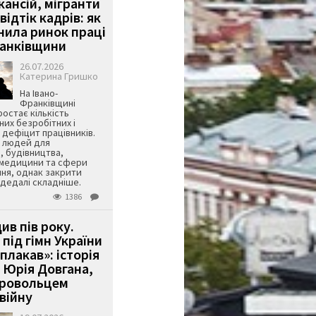
кансій, мігранти
 відтік кадрів: як
інила ринок праці
ранківщини
26.07.2026
Катерина Гришко
На Івано-
Франківщині
остає кількість
их безробітних і
дефіцит працівників.
є людей для
, будівництва,
 медицини та сфери
ня, однак закрити
є дедалі складніше.
1386
ив пів року.
під гімн України
 плакав»: історія
 Юрія Довгана,
бровольцем
війну