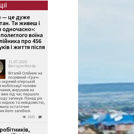
ЦІЇ
и — це дуже
тан. Ти живеш і
 одночасно»:
полеглого воїна
Олійника про 456
ків і життя після
31.07.2026
Вікторія Матіїв
Віталій Олійник на
позивний «Грач»
й окремій єгерській
я мобілізації чоловік
чання, вирушив на
 вже під час першого
оду загинув. Понад рік
ж надією та невідомістю,
имала остаточне
я його загибелі.
2535
робітників,