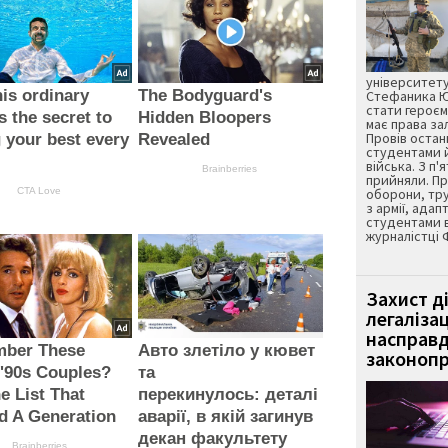
університету
is ordinary
The Bodyguard's
Стефаника Юр
стати героєм
s the secret to
Hidden Bloopers
має права з
Провів остан
g your best every
Revealed
студентами 
війська. З п'
Brainberries
прийняли. Пр
CTA Love
оборони, тру
з армії, адап
студентами 
журналістці 
Захист д
легаліза
насправд
ber These
Авто злетіло у кювет
законопр
 '90s Couples?
та
e List That
перекинулось: деталі
d A Generation
аварії, в якій загинув
декан факультету
Brainberries