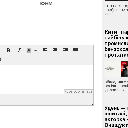
ІФНМ…
статтю 301 К
прибравши з
кіно".
Кити і п
найбіль
промисло
бензокол
про ката
обкладинку 
росіян і пров
у розмовах.
Удень — 
шпиталі,
акторка н
Онищук п