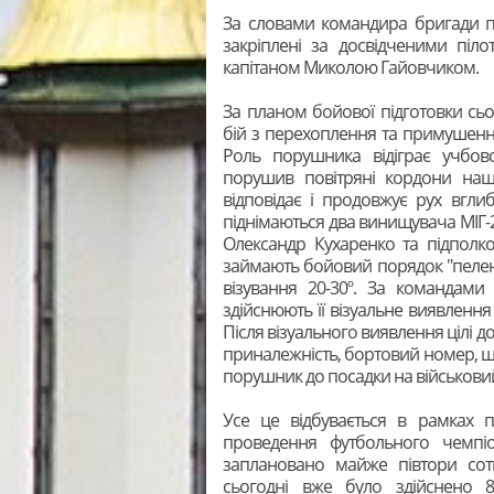
За словами командира бригади п
закріплені за досвідченими пі
капітаном Миколою Гайовчиком.
За планом бойової підготовки сьог
бій з перехоплення та примушенн
Роль порушника відіграє учбово
порушив повітряні кордони наш
відповідає і продовжує рух вгли
піднімаються два винищувача МІГ-2
Олександр Кухаренко та підполко
займають бойовий порядок "пеленг 
візування 20-30º. За командами
здійснюють її візуальне виявлення 
Після візуального виявлення цілі д
приналежність, бортовий номер, шв
порушник до посадки на військовий 
Усе це відбувається в рамках п
проведення футбольного чемпіон
заплановано майже півтори сотн
сьогодні вже було здійснено 