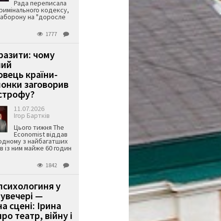
Рада переписала
римінального кодексу,
аборону на "доросле
1777
аразити: чому
ший
вець країни-
онки заговорив
строфу?
11.07.2026
Ігор Бартків
Цього тижня The
Economist віддав
одному з найбагатших
ів із ним майже 60 годин
1842
психологиня у
 увечері —
а сцені: Ірина
ро театр, війну і