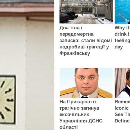
Два тіла і
Why th
передсмертна
drink i
записка: стали відомі
feelin
подробиці трагедії у
day
Франківську
На Прикарпатті
Remem
трагічно загинув
Iconic
ексочільник
See Th
Управління ДСНС
Define
області