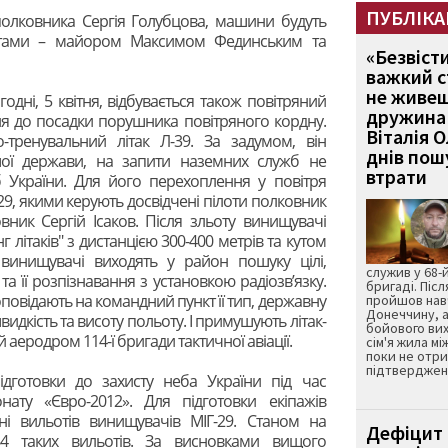
ПУБЛІКА
олковника Сергія Голубцова, машини будуть
лотами – майором Максимом Фединським та
«Безвіст
важкий с
не живеш
одні, 5 квітня, відбувається також повітряний
дружина 
я до посадки порушника повітряного кордну.
Віталія 
-тренувальний літак Л-39. За задумом, він
днів пошу
ої держави, на запити наземних служб не
втрати
б України. Для його перехоплення у повітря
9, якими керують досвідчені пілоти полковник
вник Сергій Ісаков. Після зльоту винищувачі
літаків" з дистанцією 300-400 метрів та кутом
 винищувачі виходять у район пошуку цілі,
служив у 68-
та її розпізнавання з установкою радіозв’язку.
бригаді. Післ
оповідають на командний пункт її тип, державну
пройшов нав
Донеччину, а
идкість та висоту польоту. І примушують літак-
бойового вих
аеродром 114-ї бригади тактичної авіації.
сім'я жила мі
поки не отр
підтвердженн
ідготовки до захисту неба України під час
ату «Євро-2012». Для підготовки екіпажів
і вильотів винищувачів МІГ-29. Станом на
Дефіцит 
84 таких вильотів. За висновками вищого