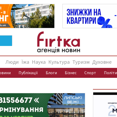
Люди
Їжа
Наука
Культура
Туризм
Духовне
овини
Публікації
Блоги
Бізнес
Спорт
Політи