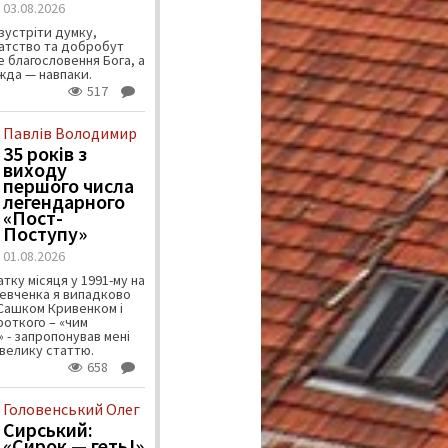
03.08.2026
зустріти думку,
атство та добробут
 благословення Бога, а
ужда — навпаки.
517
Павлів Володимир
35 років з
виходу
першого числа
легендарного
«Пост-
Поступу»
01.08.2026
тку місяця у 1991-му на
евченка я випадково
 Сашком Кривенком і
ороткого – «чим
 - запропонував мені
велику статтю.
658
Головенський Олег
Сирський:
«Сирок — геть!»