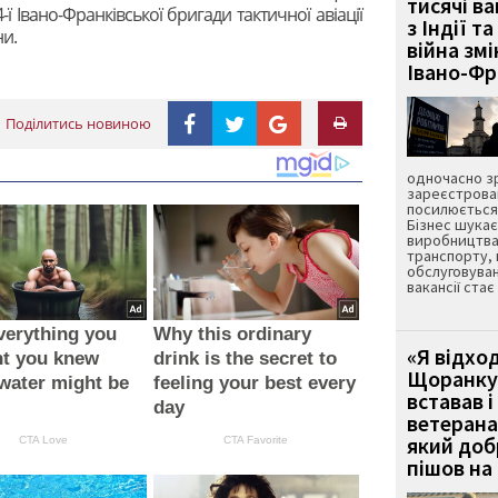
тисячі ва
ї Івано-Франківської бригади тактичної авіації
з Індії та
и.
війна зм
Івано-Ф
Поділитись новиною
одночасно зр
зареєстрован
посилюється 
Бізнес шука
виробництва
транспорту,
обслуговуван
вакансії ста
verything you
Why this ordinary
«Я відход
ht you knew
drink is the secret to
Щоранку 
water might be
feeling your best every
вставав і
day
ветерана
який до
CTA Love
CTA Favorite
пішов на 