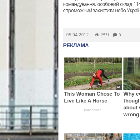
командування, особовий склад 114-
спроможний захистити небо Україн
05.04.2012
2551
0
РЕКЛАМА
This Woman Chose To
Why e
Live Like A Horse
thoug
about 
Brainberries
wrong