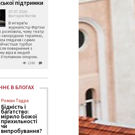
ської підтримки
07.07.2026
Вікторія Матіїв
В інтерв'ю
журналістці Фіртки
 розповіла, чому театр
в своєрідною терапією,
ила глядачів і самих
айчастіше турбує
ісля повернення з
му віра в людей
її головною опорою.
2280
ННЄ В БЛОГАХ
Роман Тадра
Бідність і
багатство:
мірило Божої
прихильності
чи
випробування?