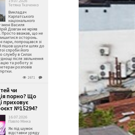
19.07.2026
Тетяна Ткаченко
Викладач
Карпатського
національного
 імені Василя
ій Довган не мріяв
. Просто вважав, що не
алишитися осторонь.
ні пари, попрощався зі
й пішов шукати шлях до
ятої спроби його
о службу в Силах
днощі після звільнення
тацію та роботу зі
ветеран розповів
Фіртки.
2671
ітей чи
ція порно? Що
і приховує
оєкт №15294?
16.07.2026
Павло Мінка
Як під шумок
відставки уряду