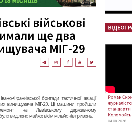
вські військові
ВІДЕОТР
римали ще два
ищувача МІГ-29
Роман Скри
 Івано-Франківської бригади тактичної авіації
журналістсь
вих винищувача МІГ-29. Ці машини пройшли
стандарти 
й ремонт на Львівському державному
Коломойсь
було виділено майже вісім мільйонів гривень.
04.08.2026