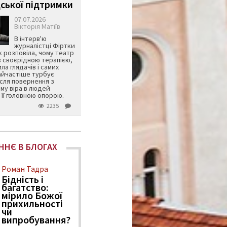
ської підтримки
07.07.2026
Вікторія Матіїв
В інтерв'ю
журналістці Фіртки
 розповіла, чому театр
в своєрідною терапією,
ила глядачів і самих
айчастіше турбує
ісля повернення з
му віра в людей
її головною опорою.
2235
ННЄ В БЛОГАХ
Роман Тадра
Бідність і
багатство:
мірило Божої
прихильності
чи
випробування?