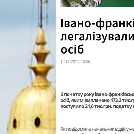
Івано-франкі
легалізувал
осіб
14.11.2011, 12:30
З початку року івано-франківсь
осіб, яким виплачено 473,3 тис
поступило 24,6 тис.грн. податку 
Як повідомила начальник відділу м