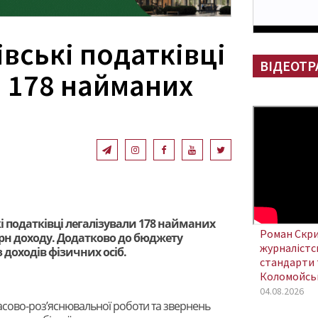
вські податківці
ВІДЕОТР
и 178 найманих
кі податківці легалізували 178 найманих
Роман Скри
.грн доходу. Додатково до бюджету
журналістсь
з доходів фізичних осіб.
стандарти 
Коломойсь
04.08.2026
асово-роз’яснювальної роботи та звернень