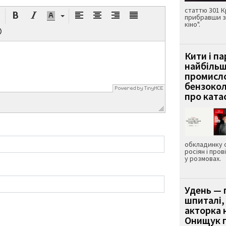
статтю 301 К
прибравши з
кіно".
Кити і п
найбіль
промисло
бензокол
про ката
обкладинку 
росіян і пров
у розмовах.
Удень — 
шпиталі,
акторка н
Онищук п