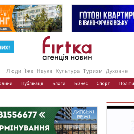
Люди
Їжа
Наука
Культура
Туризм
Духовне
овини
Публікації
Блоги
Бізнес
Спорт
Політи