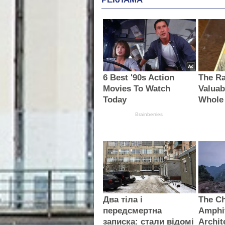
6 Best '90s Action
The Ra
Movies To Watch
Valuab
Today
Whole
Brainberries
Два тіла і
The C
передсмертна
Amphit
записка: стали відомі
Archit