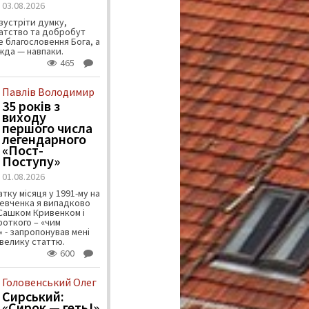
03.08.2026
зустріти думку,
атство та добробут
 благословення Бога, а
ужда — навпаки.
465
Павлів Володимир
35 років з
виходу
першого числа
легендарного
«Пост-
Поступу»
01.08.2026
тку місяця у 1991-му на
евченка я випадково
 Сашком Кривенком і
ороткого – «чим
 - запропонував мені
велику статтю.
600
Головенський Олег
Сирський:
«Сирок — геть!»