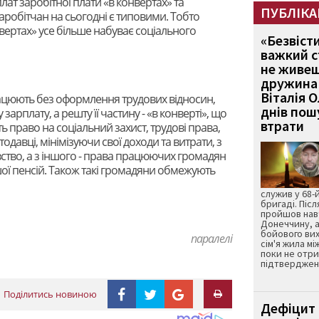
ат заробітної плати «в конвертах» та
ПУБЛІКА
робітчан на сьогодні є типовими. Тобто
ертах» усе більше набуває соціального
«Безвіст
важкий с
не живеш
дружина 
Віталія 
ацюють без оформлення трудових відносин,
днів пошу
арплату, а решту її частину - «в конверті», що
втрати
ь право на соціальний захист, трудові права,
давці, мінімізуючи свої доходи та витрати, з
ство, а з іншого - права працюючих громадян
ї пенсій. Також такі громадяни обмежують
служив у 68-
бригаді. Післ
пройшов нав
Донеччину, а
бойового вих
паралелі
сім'я жила мі
поки не отр
підтвердженн
Поділитись новиною
Дефіцит 