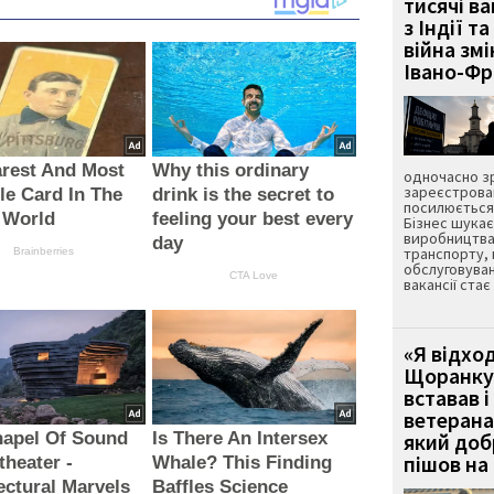
тисячі ва
з Індії та
війна зм
Івано-Ф
rest And Most
Why this ordinary
одночасно зр
зареєстрован
le Card In The
drink is the secret to
посилюється 
 World
feeling your best every
Бізнес шука
виробництва
day
транспорту,
Brainberries
обслуговуван
CTA Love
вакансії ста
«Я відход
Щоранку 
вставав і
ветерана
hapel Of Sound
Is There An Intersex
який до
пішов на 
heater -
Whale? This Finding
ectural Marvels
Baffles Science