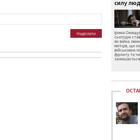
силу люд
Ірина Онищук
Надіслати
сьогодні ста
як війна змін
митців, що н
військових п
фронту та чо
залишається 
ОСТА