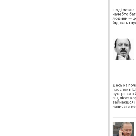
Іноді можна 
начебто баг
людини — це
бідність і н
Десь на поча
проспекті Ш
зустрівся з
він, після к
займаєшся?»
написати не