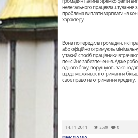
громадян Галина Яремко факти випл
нелегального працевлаштування за
проблема виплати зарплати «в конв
характеру.
Вона попередила громадян, які пр
або офіційно отримують мінімальну з
у такий спосіб працівники втрачают
пенсійне забезпечення. Адже робото
одного боку, порушують законодав
щодо можливості отримання більшо
своє право на отримання кредиту.
14.11.2011
2539
0
РЕКЛАМА