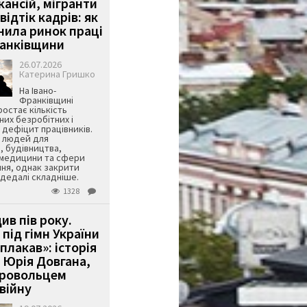
кансій, мігранти
 відтік кадрів: як
інила ринок праці
ранківщини
26.07.2026
Катерина Гришко
На Івано-
Франківщині
остає кількість
их безробітних і
дефіцит працівників.
є людей для
, будівництва,
 медицини та сфери
ня, однак закрити
є дедалі складніше.
1328
ив пів року.
під гімн України
 плакав»: історія
 Юрія Довгана,
бровольцем
війну