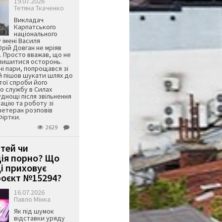
19.07.2026
Тетяна Ткаченко
Викладач
Карпатського
національного
 імені Василя
ій Довган не мріяв
. Просто вважав, що не
алишитися осторонь.
ні пари, попрощався зі
й пішов шукати шлях до
ятої спроби його
о службу в Силах
днощі після звільнення
тацію та роботу зі
ветеран розповів
Фіртки.
2629
ітей чи
ція порно? Що
і приховує
оєкт №15294?
16.07.2026
Павло Мінка
Як під шумок
відставки уряду