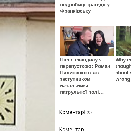
подробиці трагедії у
Франківську
Після скандалу з
Why e
перепусткою: Роман
thoug
Пилипенко став
about 
заступником
wrong
начальника
патрульної полі…
Коментарі
(0)
Коментар