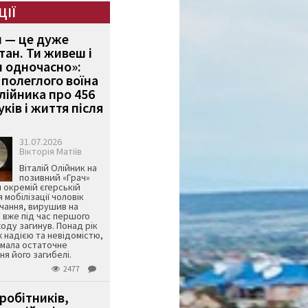
ЦІЇ
и — це дуже
тан. Ти живеш і
 одночасно»:
полеглого воїна
Олійника про 456
ків і життя після
31.07.2026
Вікторія Матіїв
Віталій Олійник на
позивний «Грач»
й окремій єгерській
я мобілізації чоловік
чання, вирушив на
 вже під час першого
оду загинув. Понад рік
ж надією та невідомістю,
имала остаточне
я його загибелі.
2477
робітників,