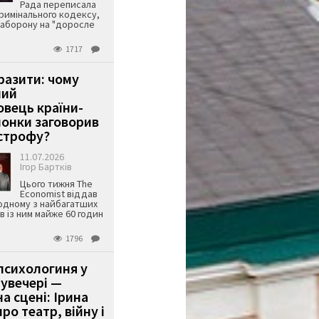
Рада переписала
римінального кодексу,
аборону на "доросле
1717
аразити: чому
ший
вець країни-
онки заговорив
строфу?
11.07.2026
Ігор Бартків
Цього тижня The
Economist віддав
одному з найбагатших
ів із ним майже 60 годин
1796
психологиня у
 увечері —
а сцені: Ірина
ро театр, війну і