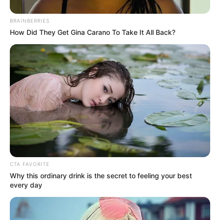
Discover 15 Surprising Things Forbidden By The
Bible
Brainberries
Why this ordinary drink is the secret to feeling
your best every day
CTA Favorite