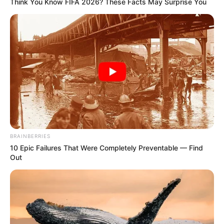
10 Epic Failures That Were Completely Preventable
— Find Out
Brainberries