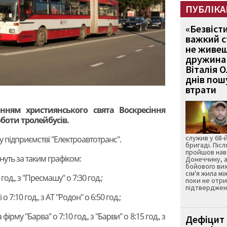
ПУБЛІКА
«Безвіст
важкий с
не живеш
дружина 
Віталія 
днів пошу
втрати
ванням християнського свята Воскресіння
боти тролейбусів.
служив у 68-
 підприємстві "Електроавтотранс".
бригаді. Післ
пройшов нав
уть за таким графіком:
Донеччину, а
бойового вих
сім'я жила мі
од., з "Пресмашу" о 7:30 год.;
поки не отр
підтвердженн
7:10 год., з АТ "Родон" о 6:50 год.;
рму "Барва" о 7:10 год., з "Барви" о 8:15 год., з
Дефіцит 