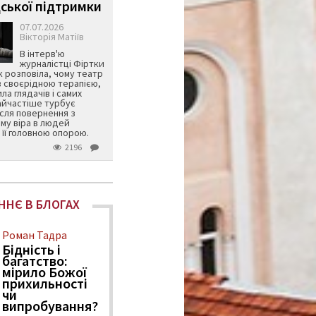
ської підтримки
07.07.2026
Вікторія Матіїв
В інтерв'ю
журналістці Фіртки
 розповіла, чому театр
в своєрідною терапією,
ила глядачів і самих
айчастіше турбує
ісля повернення з
му віра в людей
її головною опорою.
2196
ННЄ В БЛОГАХ
Роман Тадра
Бідність і
багатство:
мірило Божої
прихильності
чи
випробування?