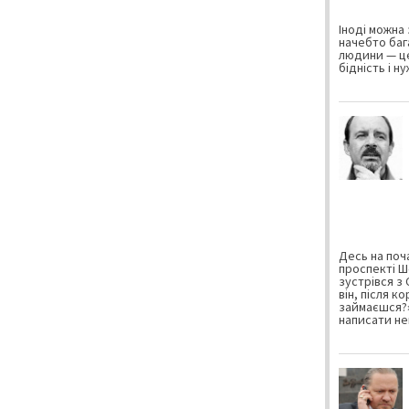
Іноді можна 
начебто баг
людини — це
бідність і н
Десь на поча
проспекті Ш
зустрівся з
він, після к
займаєшся?»
написати не