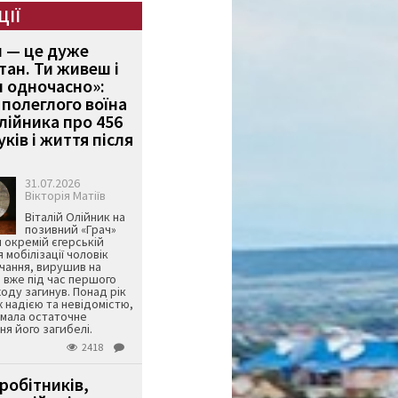
ЦІЇ
и — це дуже
тан. Ти живеш і
 одночасно»:
полеглого воїна
Олійника про 456
ків і життя після
31.07.2026
Вікторія Матіїв
Віталій Олійник на
позивний «Грач»
й окремій єгерській
я мобілізації чоловік
чання, вирушив на
 вже під час першого
оду загинув. Понад рік
ж надією та невідомістю,
имала остаточне
я його загибелі.
2418
робітників,