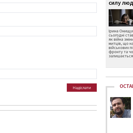
силу люд
Ірина Онищук
сьогодні ста
як війна змін
митців, що н
військових п
фронту та чо
залишається 
ОСТА
Надіслати