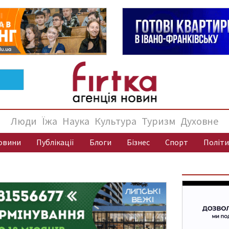
Люди
Їжа
Наука
Культура
Туризм
Духовне
овини
Публікації
Блоги
Бізнес
Спорт
Політи