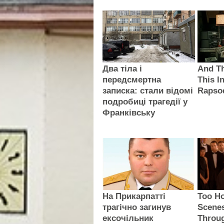
Два тіла і
And T
передсмертна
This I
записка: стали відомі
Rapso
подробиці трагедії у
Франківську
На Прикарпатті
Too Ho
трагічно загинув
Scenes
ексочільник
Throu