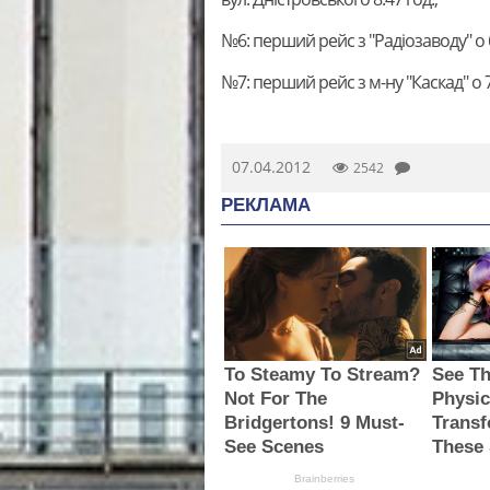
№6: перший рейс з "Радіозаводу" о 6
№7: перший рейс з м-ну "Каскад" о 7:
07.04.2012
2542
РЕКЛАМА
To Steamy To Stream?
See Th
Not For The
Physic
Bridgertons! 9 Must-
Transf
See Scenes
These 
Brainberries