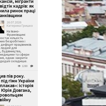
кансій, мігранти
 відтік кадрів: як
інила ринок праці
ранківщини
26.07.2026
Катерина Гришко
На Івано-
Франківщині
остає кількість
их безробітних і
дефіцит працівників.
є людей для
, будівництва,
 медицини та сфери
ня, однак закрити
є дедалі складніше.
1280
ив пів року.
під гімн України
 плакав»: історія
 Юрія Довгана,
бровольцем
війну