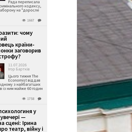
Рада переписала
римінального кодексу,
аборону на "доросле
1667
аразити: чому
ший
вець країни-
онки заговорив
строфу?
11.07.2026
Ігор Бартків
Цього тижня The
Economist віддав
одному з найбагатших
ів із ним майже 60 годин
1758
психологиня у
 увечері —
а сцені: Ірина
ро театр, війну і