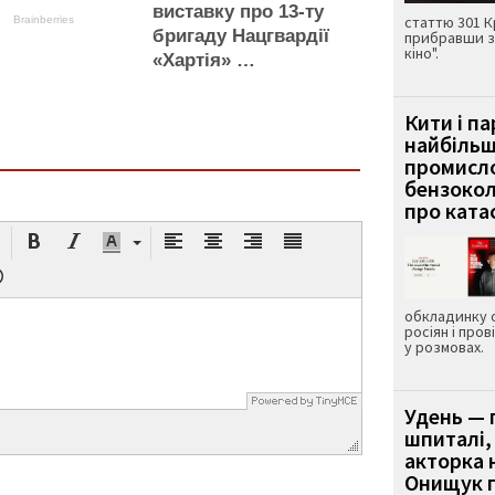
виставку про 13-ту
статтю 301 К
Brainberries
бригаду Нацгвардії
прибравши з
кіно".
«Хартія» …
Кити і п
найбіль
промисло
бензокол
про ката
обкладинку 
росіян і пров
у розмовах.
Удень — 
шпиталі,
акторка н
Онищук п