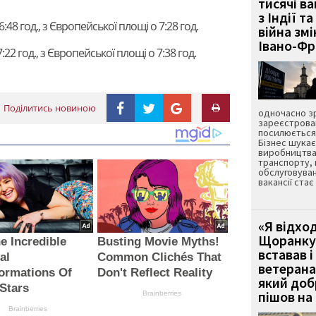
тисячі ва
з Індії та
:48 год., з Європейської площі о 7:28 год.
війна зм
Івано-Ф
22 год., з Європейської площі о 7:38 год.
Поділитись новиною
одночасно зр
зареєстрован
посилюється 
Бізнес шука
виробництва
транспорту,
обслуговуван
вакансії ста
«Я відход
Щоранку 
e Incredible
Busting Movie Myths!
вставав і
al
Common Clichés That
ветерана
ormations Of
Don't Reflect Reality
який до
Stars
пішов на 
Brainberries
Brainberries