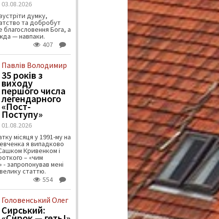
03.08.2026
зустріти думку,
атство та добробут
 благословення Бога, а
ужда — навпаки.
407
Павлів Володимир
35 років з
виходу
першого числа
легендарного
«Пост-
Поступу»
01.08.2026
тку місяця у 1991-му на
евченка я випадково
 Сашком Кривенком і
ороткого – «чим
 - запропонував мені
велику статтю.
554
Головенський Олег
Сирський:
«Сирок — геть!»