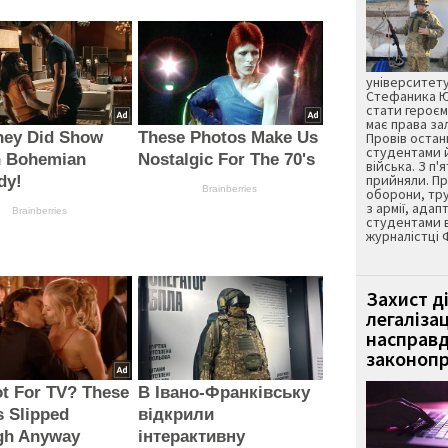
університету
Стефаника Юр
стати героєм
має права з
hey Did Show
These Photos Make Us
Провів остан
студентами 
n Bohemian
Nostalgic For The 70's
війська. З п'
прийняли. Пр
dy!
Brainberries
оборони, тру
з армії, адап
Brainberries
студентами 
журналістці 
Захист д
легаліза
насправд
законопр
t For TV? These
В Івано-Франківську
 Slipped
відкрили
gh Anyway
інтерактивну