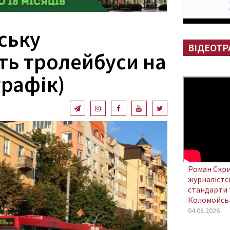
ську
ВІДЕОТР
ть тролейбуси на
графік)
Роман Скри
журналістсь
стандарти 
Коломойсь
04.08.2026