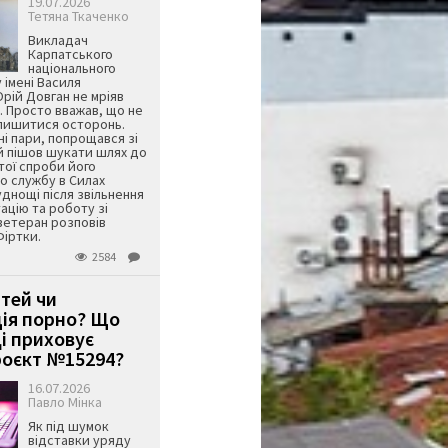
19.07.2026
Тетяна Ткаченко
Викладач
Карпатського
національного
 імені Василя
ій Довган не мріяв
. Просто вважав, що не
алишитися осторонь.
ні пари, попрощався зі
й пішов шукати шлях до
ятої спроби його
о службу в Силах
днощі після звільнення
тацію та роботу зі
ветеран розповів
Фіртки.
2584
ітей чи
ція порно? Що
і приховує
оєкт №15294?
16.07.2026
Павло Мінка
Як під шумок
відставки уряду