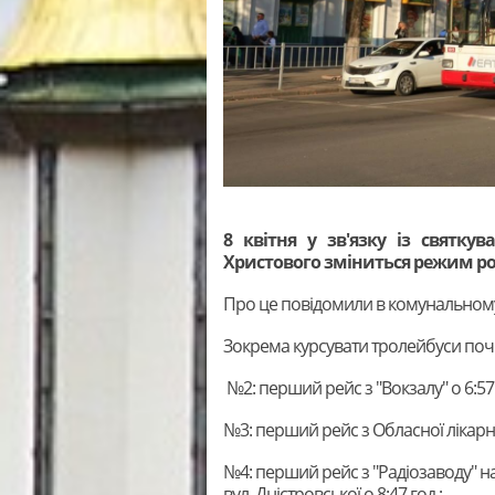
8 квітня у зв'язку із святку
Христового зміниться режим ро
Про це повідомили в комунальному
Зокрема курсувати тролейбуси почн
№2: перший рейс з "Вокзалу" о 6:57 г
№3: перший рейс з Обласної лікарні о 
№4: перший рейс з "Радіозаводу" на фі
вул. Дністровської о 8:47 год.;