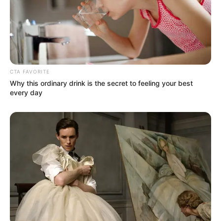
Why this ordinary drink is the secret to feeling
your best every day
CTA Favorite
На Прикарпатті трагічно загинув ексочільник
Управління ДСНС області