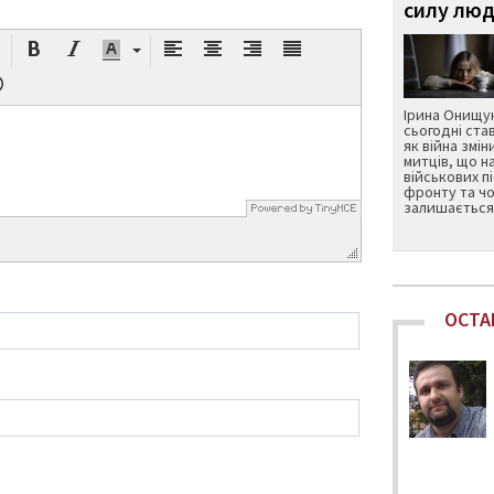
силу люд
Ірина Онищук
сьогодні ста
як війна змін
митців, що н
військових п
фронту та чо
залишається 
ОСТА