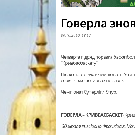
Говерла зно
30.10.2010, 18:12
Четверта підряд поразка баскетболь
"Кривбасбаскету".
Після стартових в чемпіонаті п'яти 
серія із вже чотирьох поразок.
Чемпіонат Суперліги.
9 тур.
ГОВЕРЛА – КРИВБАСБАСКЕТ
(Крив
30 жовтня. м.Івано-Франківськ. Ман