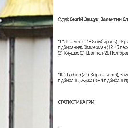
Судді
:
Сергій Защук, Валентин Сл
"Г":
Колмен (17 + 8 підбирань), І. Кр
підбирання), Зіммерман (12 + 5 пер
(3), Кяушас (2), Шаппел (2), Полтора
"К":
Глєбов (22), Корабльов (9), Зайц
підбирань), Жужа (8 + 4 підбирання)
СТАТИСТИКА ГРИ: