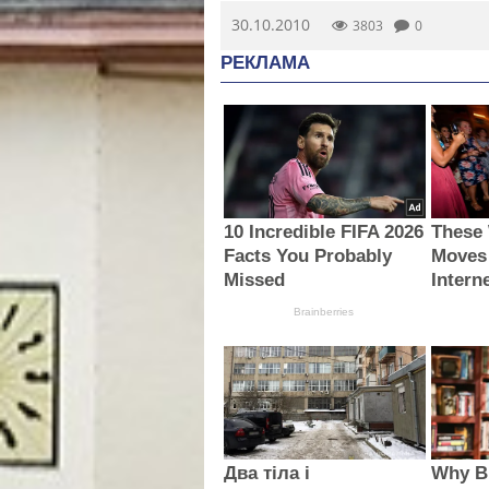
30.10.2010
3803
0
РЕКЛАМА
10 Incredible FIFA 2026
These
Facts You Probably
Moves
Missed
Intern
Brainberries
Два тіла і
Why B