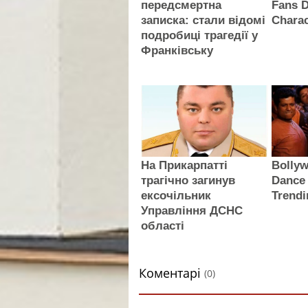
передсмертна
Fans D
записка: стали відомі
Charac
подробиці трагедії у
Франківську
На Прикарпатті
Bollyw
трагічно загинув
Dance 
ексочільник
Trendi
Управління ДСНС
області
Коментарі
(0)