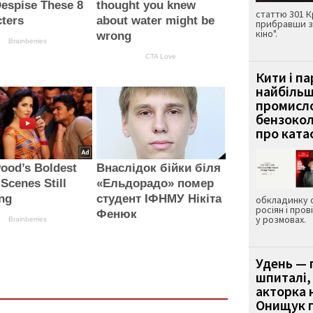
espise These 8
thought you knew
статтю 301 К
ters
about water might be
прибравши з
кіно".
wrong
Brainberries
CTA Love
Кити і п
найбіль
промисло
бензокол
про ката
ood’s Boldest
Внаслідок бійки біля
Scenes Still
«Ельдорадо» помер
ng
студент ІФНМУ Нікіта
обкладинку 
росіян і пров
Фенюк
у розмовах.
Brainberries
Удень — 
шпиталі,
акторка н
Онищук п