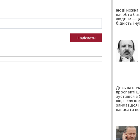
Іноді можна 
начебто баг
людини — це
бідність і н
Надіслати
Десь на поча
проспекті Ш
зустрівся з
він, після к
займаєшся?»
написати не