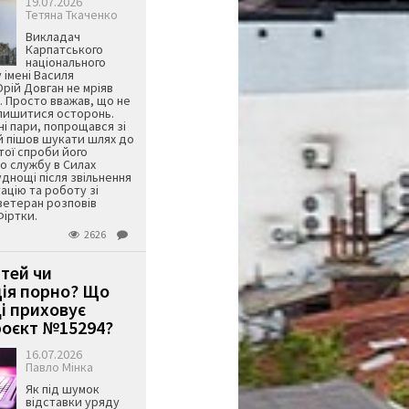
19.07.2026
Тетяна Ткаченко
Викладач
Карпатського
національного
 імені Василя
ій Довган не мріяв
. Просто вважав, що не
алишитися осторонь.
ні пари, попрощався зі
й пішов шукати шлях до
ятої спроби його
о службу в Силах
днощі після звільнення
тацію та роботу зі
ветеран розповів
Фіртки.
2626
ітей чи
ція порно? Що
і приховує
оєкт №15294?
16.07.2026
Павло Мінка
Як під шумок
відставки уряду