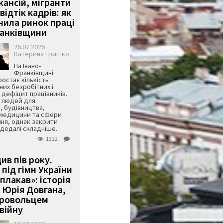
кансій, мігранти
 відтік кадрів: як
інила ринок праці
ранківщини
26.07.2026
Катерина Гришко
На Івано-
Франківщині
остає кількість
их безробітних і
дефіцит працівників.
є людей для
, будівництва,
 медицини та сфери
ня, однак закрити
є дедалі складніше.
1322
ив пів року.
під гімн України
 плакав»: історія
 Юрія Довгана,
бровольцем
війну