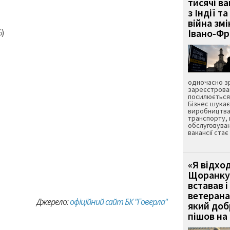
тисячі ва
з Індії та
війна зм
%)
Івано-Ф
одночасно зр
зареєстрован
посилюється 
Бізнес шука
виробництва
транспорту,
обслуговуван
вакансії ста
«Я відход
Щоранку 
вставав і
ветерана
Джерело:
офіційний сайт БК "Говерла"
який до
пішов на 