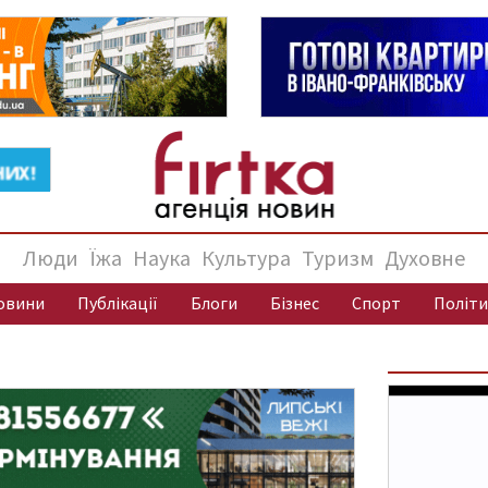
Люди
Їжа
Наука
Культура
Туризм
Духовне
овини
Публікації
Блоги
Бізнес
Спорт
Політи