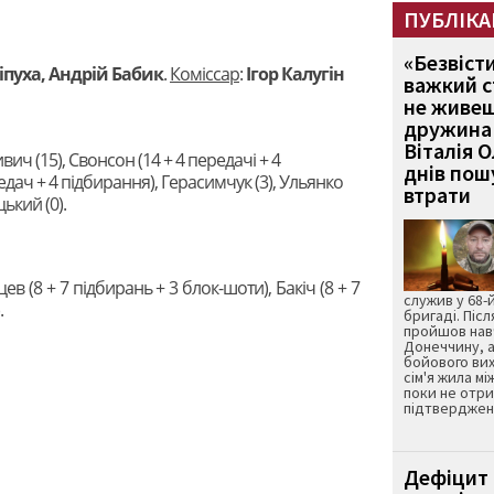
ПУБЛІКА
«Безвіст
іпуха, Андрій Бабик
.
Коміссар
:
Ігор Калугін
важкий с
не живеш
дружина 
Віталія 
ивич (15), Свонсон (14 + 4 передачі + 4
днів пошу
едач + 4 підбирання), Герасимчук (3), Ульянко
втрати
цький (0).
ев (8 + 7 підбирань + 3 блок-шоти), Бакіч (8 + 7
служив у 68-
.
бригаді. Післ
пройшов нав
Донеччину, а
бойового вих
сім'я жила мі
поки не отр
підтвердженн
Дефіцит 