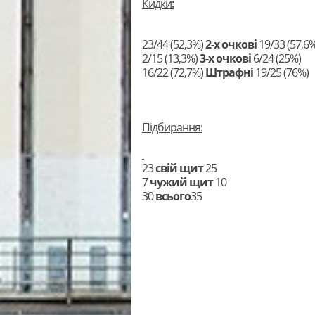
Кидки:
23/44 (52,3%)
2-х очкові
19/33 (57,6
2/15 (13,3%)
3-х очкові
6/24 (25%)
16/22 (72,7%)
Штрафні
19/25 (76%)
Підбирання:
23
свій щит
25
7
чужий щит
10
30
всього
35