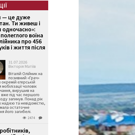
ЦІЇ
и — це дуже
тан. Ти живеш і
 одночасно»:
полеглого воїна
Олійника про 456
ків і життя після
31.07.2026
Вікторія Матіїв
Віталій Олійник на
позивний «Грач»
й окремій єгерській
я мобілізації чоловік
чання, вирушив на
 вже під час першого
оду загинув. Понад рік
ж надією та невідомістю,
имала остаточне
я його загибелі.
2474
робітників,