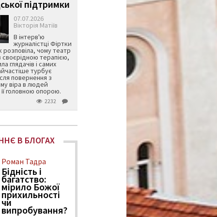
ської підтримки
07.07.2026
Вікторія Матіїв
В інтерв'ю
журналістці Фіртки
 розповіла, чому театр
в своєрідною терапією,
ила глядачів і самих
айчастіше турбує
ісля повернення з
му віра в людей
її головною опорою.
2232
ННЄ В БЛОГАХ
Роман Тадра
Бідність і
багатство:
мірило Божої
прихильності
чи
випробування?