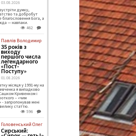
03.08.2026
зустріти думку,
атство та добробут
 благословення Бога, а
ужда — навпаки.
462
Павлів Володимир
35 років з
виходу
першого числа
легендарного
«Пост-
Поступу»
01.08.2026
тку місяця у 1991-му на
евченка я випадково
 Сашком Кривенком і
ороткого – «чим
 - запропонував мені
велику статтю.
596
Головенський Олег
Сирський:
«Сирок — геть!»