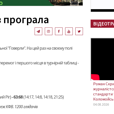
в програла
ВІДЕОТР
ної "Говерли". На цей раз на своєму полі
перемог і першого місця в турнірній таблиці -
Роман Скри
журналістсь
стандарти 
ий Ріг)
-
63:68
(
14:17,
14:8,
14:18,
21:25)
Коломойсь
04.08.2026
еж КФВ. 1200 глядачів