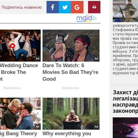
Поділитись новиною
університету
Стефаника Юр
стати героєм
має права з
Провів остан
студентами 
війська. З п'
прийняли. Пр
оборони, тру
з армії, адап
 Wedding Dance
Dare To Watch: 6
студентами 
 Broke The
Movies So Bad They're
журналістці 
et
Good
Brainberries
Brainberries
Захист д
легаліза
насправд
законопр
ig Bang Theory
Why everything you