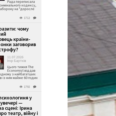
Рада переписала
римінального кодексу,
аборону на "доросле
1712
аразити: чому
ший
вець країни-
онки заговорив
строфу?
11.07.2026
Ігор Бартків
Цього тижня The
Economist віддав
одному з найбагатших
ів із ним майже 60 годин
1792
психологиня у
 увечері —
а сцені: Ірина
ро театр, війну і