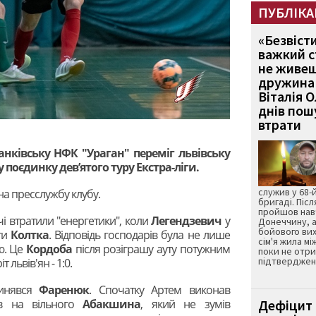
ПУБЛІКА
«Безвіст
важкий с
не живеш
дружина 
Віталія 
днів пошу
втрати
анківську НФК "Ураган" переміг львівську
поєдинку дев’ятого туру Екстра-ліги.
служив у 68-
а пресслужбу клубу.
бригаді. Післ
пройшов нав
і втратили "енергетики", коли
Легендзевич
у
Донеччину, а
бойового вих
ти
Колтка
. Відповідь господарів була не лише
сім'я жила мі
ю. Це
Кордоба
після розіграшу ауту потужним
поки не отр
підтвердженн
 львів'ян - 1:0.
пинявся
Фаренюк
. Спочатку Артем виконав
вав на вільного
Абакшина
, який не зумів
Дефіцит 