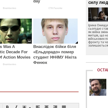
day
силу люд
Brainberries
CTA Favorite
Ірина Онищук
сьогодні ста
як війна змін
митців, що н
військових п
фронту та чо
залишається 
s Was A
Внаслідок бійки біля
tic Decade For
«Ельдорадо» помер
f Action Movies
студент ІФНМУ Нікіта
Фенюк
Brainberries
ОСТА