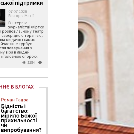
ської підтримки
07.07.2026
Вікторія Матіїв
В інтерв'ю
журналістці Фіртки
 розповіла, чому театр
в своєрідною терапією,
ила глядачів і самих
айчастіше турбує
ісля повернення з
му віра в людей
її головною опорою.
2254
ННЄ В БЛОГАХ
Роман Тадра
Бідність і
багатство:
мірило Божої
прихильності
чи
випробування?