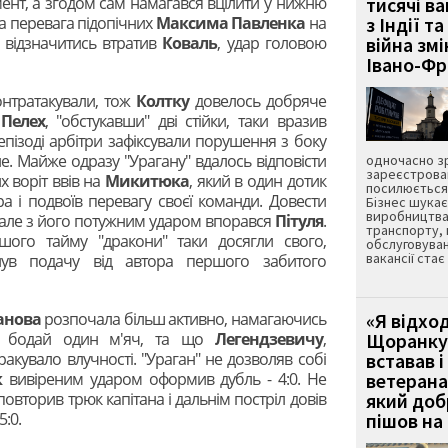
ент, а згодом сам намагався вцілити у нижню
тисячі ва
ова перевага підопічних
Максима Павленка
на
з Індії та
 відзначитись втратив
Коваль
, удар головою
війна зм
Івано-Ф
онтратакували, тож
Колтку
довелось добряче
м
Пелех
, "обстукавши" дві стійки, таки вразив
епізоді арбітри зафіксували порушення з боку
ане. Майже одразу "Урагану" вдалось відповісти
одночасно зр
зареєстрован
х воріт ввів на
Микитюка
, який в один дотик
посилюється 
ра і подвоїв перевагу своєї команди. Довести
Бізнес шука
виробництва
 але з його потужним ударом впорався
Пітуля
.
транспорту,
шого тайму "дракони" таки досягли свого,
обслуговуван
вакансії ста
ув подачу від автора першого забитого
анова
розпочала більш активно, намагаючись
«Я відход
ти бодай один м'яч, та що
Легендзевичу
,
Щоранку 
ракувало влучності. "Ураган" не дозволяв собі
вставав і
к
вивіреним ударом оформив дубль - 4:0. Не
ветерана
повторив трюк капітана і дальнім постріл довів
який до
:0.
пішов на 