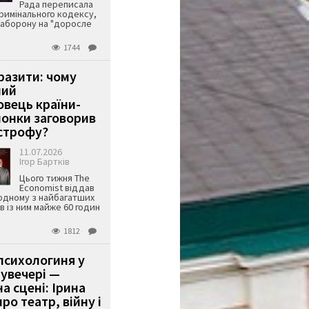
Рада переписала
римінального кодексу,
аборону на "доросле
1744
аразити: чому
ший
вець країни-
онки заговорив
строфу?
11.07.2026
Ігор Бартків
Цього тижня The
Economist віддав
одному з найбагатших
ів із ним майже 60 годин
1812
психологиня у
 увечері —
а сцені: Ірина
ро театр, війну і