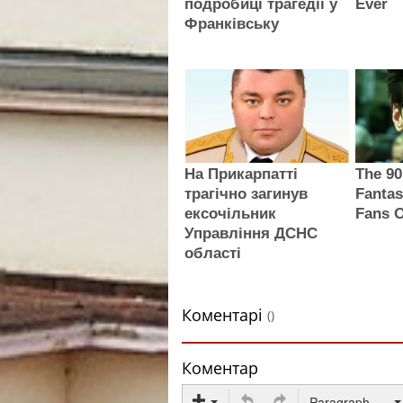
подробиці трагедії у
Ever
Франківську
На Прикарпатті
The 90
трагічно загинув
Fantas
ексочільник
Fans O
Управління ДСНС
області
Коментарі
()
Коментар
Paragraph