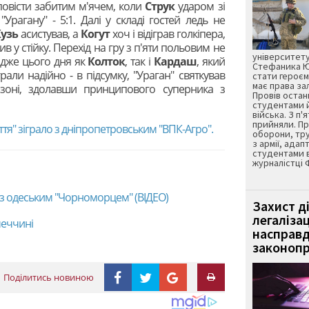
повісти забитим м'ячем, коли
Струк
ударом зі
Урагану" - 5:1. Далі у складі гостей ледь не
Кузь
асистував, а
Когут
хоч і відіграв голкіпера,
в у стійку. Перехід на гру з п'яти польовим не
університету
 адже цього дня як
Колток
, так і
Кардаш
, який
Стефаника Юр
грали надійно - в підсумку, "Ураган" святкував
стати героєм
має права з
оні, здолавши принципового суперника з
Провів остан
студентами 
війська. З п'
прийняли. Пр
тя" зіграло з дніпропетровським "ВПК-Агро".
оборони, тру
з армії, адап
студентами 
журналістці 
 з одеським "Чорноморцем" (ВІДЕО)
Захист д
легаліза
меччині
насправд
законопр
Поділитись новиною