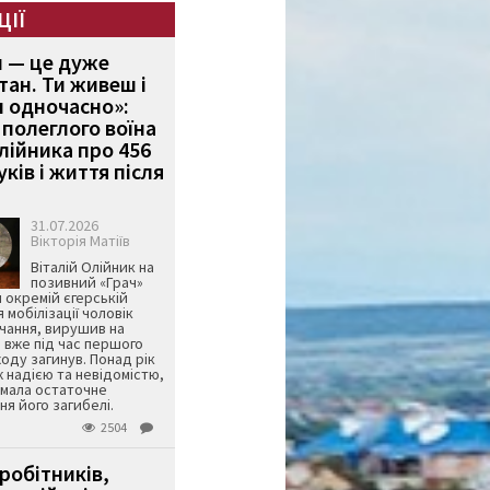
ЦІЇ
и — це дуже
тан. Ти живеш і
 одночасно»:
полеглого воїна
Олійника про 456
ків і життя після
31.07.2026
Вікторія Матіїв
Віталій Олійник на
позивний «Грач»
й окремій єгерській
я мобілізації чоловік
чання, вирушив на
 вже під час першого
оду загинув. Понад рік
ж надією та невідомістю,
имала остаточне
я його загибелі.
2504
робітників,