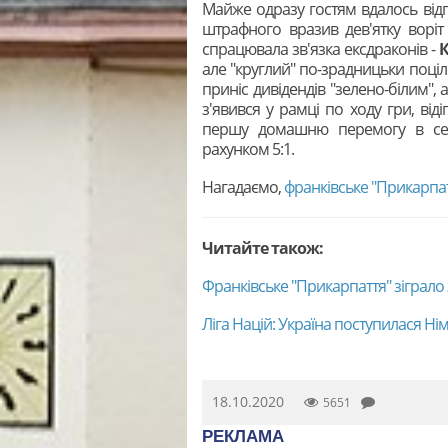
Майже одразу гостям вдалось від
штрафного вразив дев'ятку воріт "
спрацювала зв'язка ексдраконів -
але "круглий" по-зрадницьки поціли
приніс дивідендів "зелено-білим",
з'явився у рамці по ходу гри, віді
першу домашню перемогу в сез
рахунком 5:1.
Нагадаємо,
франківське "Прикарпат
Читайте також:
Франківське "Прикарпаття" зіграло
Ліга Націй: Україна поступилася Ні
18.10.2020
5651
РЕКЛАМА