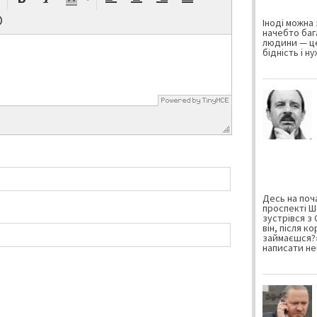
Іноді можна 
начебто баг
людини — це
бідність і н
Десь на поча
проспекті Ш
зустрівся з
він, після к
займаєшся?»
написати не