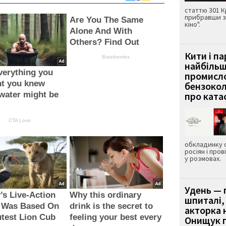
статтю 301 К
прибравши з
Are You The Same
кіно".
Alone And With
Others? Find Out
Кити і п
Brainberries
найбіль
verything you
промисло
ht you knew
бензокол
water might be
про ката
CTA Love
обкладинку 
росіян і пров
у розмовах.
Удень — 
’s Live-Action
Why this ordinary
шпиталі,
 Was Based On
drink is the secret to
акторка н
test Lion Cub
feeling your best every
Онищук п