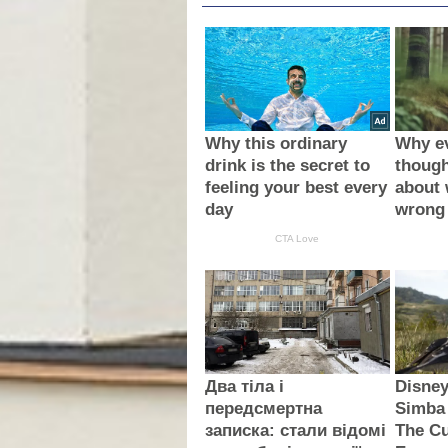
Why this ordinary
Why e
drink is the secret to
thoug
feeling your best every
about 
day
wrong
CTA Love
Два тіла і
Disney
передсмертна
Simba
записка: стали відомі
The Cu