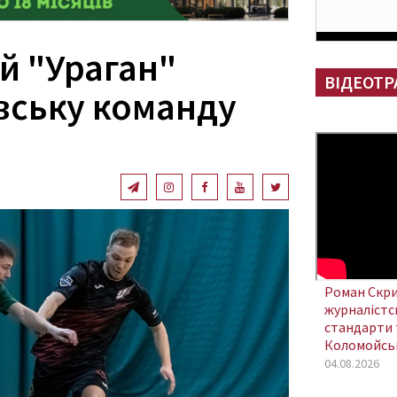
й "Ураган"
ВІДЕОТР
івську команду
Роман Скри
журналістсь
стандарти 
Коломойсь
04.08.2026