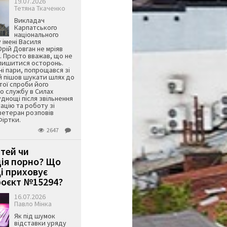
19.07.2026
Тетяна Ткаченко
Викладач
Карпатського
національного
 імені Василя
ій Довган не мріяв
. Просто вважав, що не
алишитися осторонь.
ні пари, попрощався зі
й пішов шукати шлях до
ятої спроби його
о службу в Силах
днощі після звільнення
тацію та роботу зі
ветеран розповів
Фіртки.
2647
ітей чи
ція порно? Що
і приховує
оєкт №15294?
16.07.2026
Павло Мінка
Як під шумок
відставки уряду