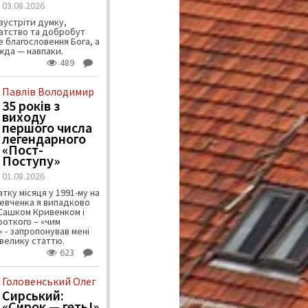
03.08.2026
зустріти думку,
атство та добробут
 благословення Бога, а
ужда — навпаки.
489
Павлів Володимир
35 років з
виходу
першого числа
легендарного
«Пост-
Поступу»
01.08.2026
тку місяця у 1991-му на
евченка я випадково
 Сашком Кривенком і
ороткого – «чим
 - запропонував мені
велику статтю.
623
Головенський Олег
Сирський:
«Сирок — геть!»