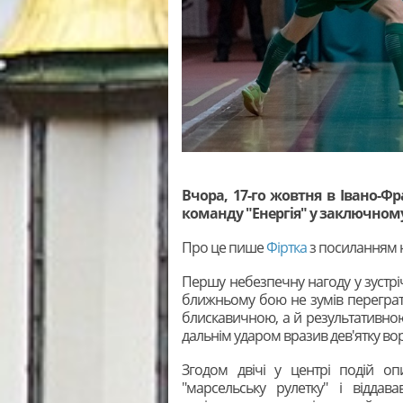
Вчора, 17-го жовтня в Івано-Фр
команду "Енергія" у заключному 
Про це пише
Фіртка
з посиланням н
Першу небезпечну нагоду у зустріч
ближньому бою не зумів перегра
блискавичною, а й результативно
дальнім ударом вразив дев'ятку воріт
Згодом двічі у центрі подій о
"марсельську рулетку" і відда