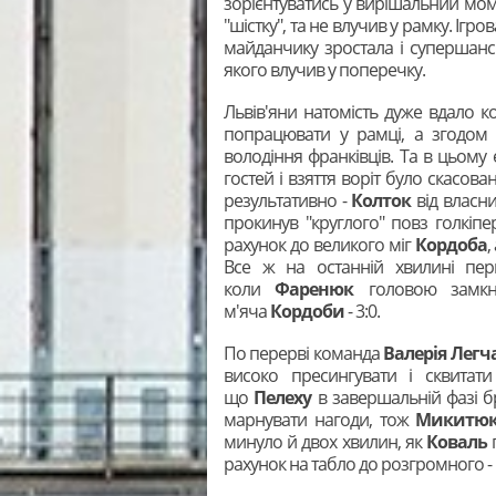
зорієнтуватись у вирішальний мом
"шістку", та не влучив у рамку. Ігр
майданчику зростала і супершанс
якого влучив у поперечку.
Львів'яни натомість дуже вдало к
попрацювати у рамці, а згодо
володіння франківців. Та в цьому 
гостей і взяття воріт було скасов
результативно -
Колток
від власни
прокинув "круглого" повз голкіпе
рахунок до великого міг
Кордоба
,
Все ж на останній хвилині пер
коли
Фаренюк
головою замкн
м'яча
Кордоби
- 3:0.
По перерві команда
Валерія Легч
високо пресингувати і сквита
що
Пелеху
в завершальній фазі б
марнувати нагоди, тож
Микитю
минуло й двох хвилин, як
Коваль
рахунок на табло до розгромного - 5