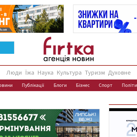
Люди
Їжа
Наука
Культура
Туризм
Духовне
овини
Публікації
Блоги
Бізнес
Спорт
Політи