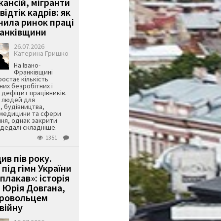
кансій, мігранти
 відтік кадрів: як
інила ринок праці
ранківщини
26.07.2026
Катерина Гришко
На Івано-
Франківщині
остає кількість
их безробітних і
дефіцит працівників.
є людей для
, будівництва,
 медицини та сфери
ня, однак закрити
є дедалі складніше.
1351
ив пів року.
під гімн України
 плакав»: історія
 Юрія Довгана,
бровольцем
війну