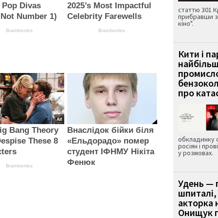
 Pop Divas
2025’s Most Impactful
статтю 301 К
 Not Number 1)
Celebrity Farewells
прибравши з
кіно".
Brainberries
Brainberries
Кити і п
найбіль
промисло
бензокол
про ката
ig Bang Theory
Внаслідок бійки біля
обкладинку 
espise These 8
«Ельдорадо» помер
росіян і пров
ters
студент ІФНМУ Нікіта
у розмовах.
Фенюк
Brainberries
Удень — 
шпиталі,
акторка н
Онищук п