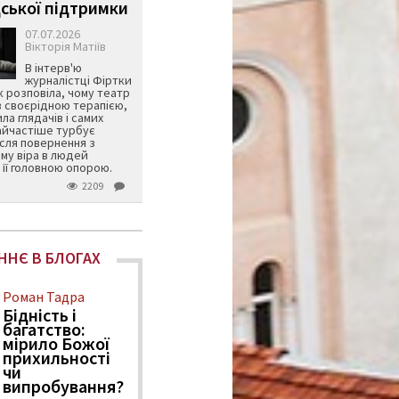
ської підтримки
07.07.2026
Вікторія Матіїв
В інтерв'ю
журналістці Фіртки
 розповіла, чому театр
в своєрідною терапією,
ила глядачів і самих
айчастіше турбує
ісля повернення з
му віра в людей
її головною опорою.
2209
ННЄ В БЛОГАХ
Роман Тадра
Бідність і
багатство:
мірило Божої
прихильності
чи
випробування?