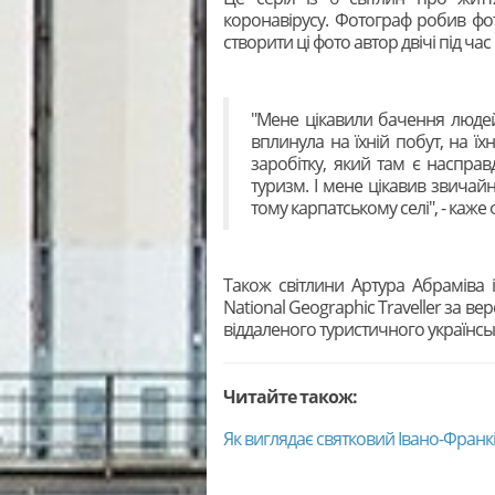
коронавірусу. Фотограф робив фот
створити ці фото автор двічі під час 
"Мене цікавили бачення людей
вплинула на їхній побут, на їх
заробітку, який там є насправ
туризм. І мене цікавив звича
тому карпатському селі", - каже
Також світлини Артура Абраміва із
National Geographic Traveller за ве
віддаленого туристичного українськ
Читайте також:
Як виглядає святковий Івано-Франк