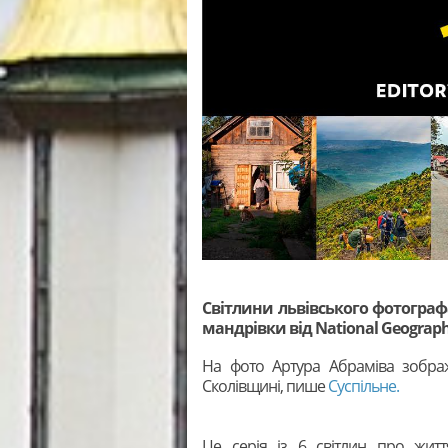
Світлини львівського фотограф
мандрівки від National Geographic
На фото Артура Абраміва зобра
Сколівщині, пише
Суспільне.
Це серія із 6 світлин про житт