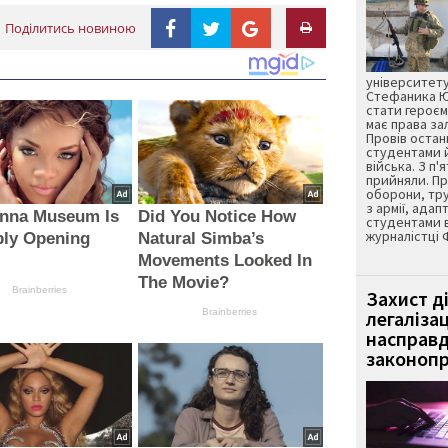
Поділитись новиною
університету
Стефаника Юр
стати героєм
має права з
Провів остан
студентами 
війська. З п'
прийняли. Пр
оборони, тру
з армії, адап
anna Museum Is
Did You Notice How
студентами 
журналістці 
bly Opening
Natural Simba’s
Movements Looked In
The Movie?
Brainberries
Захист д
Brainberries
легаліза
насправд
законопр