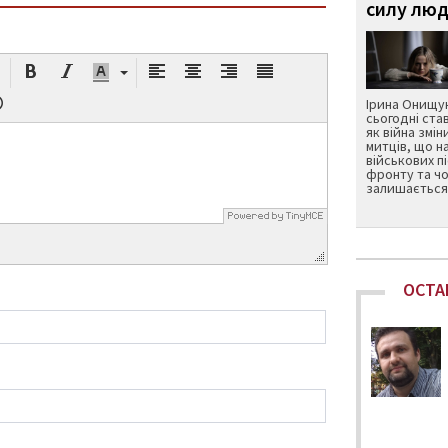
силу люд
Ірина Онищук
сьогодні ста
як війна змін
митців, що н
військових п
фронту та чо
залишається 
ОСТА