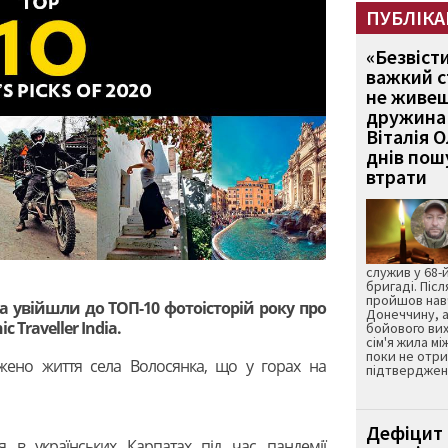
ПУБЛІКА
«Безвіст
важкий с
не живеш
дружина 
Віталія 
днів пошу
втрати
служив у 68-
бригаді. Післ
пройшов нав
а увійшли до ТОП-10 фотоісторій року про
Донеччину, а
 Traveller India.
бойового вих
сім'я жила мі
поки не отр
жено життя села Волосянка, що у горах на
підтвердженн
Дефіцит 
я в українських Карпатах під час пандемії