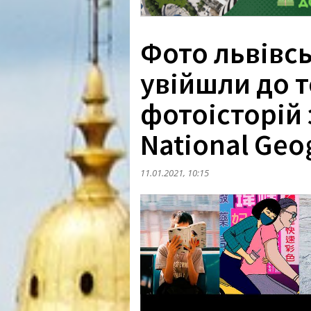
Фото львівс
увійшли до т
фотоісторій 
National Geo
11.01.2021, 10:15