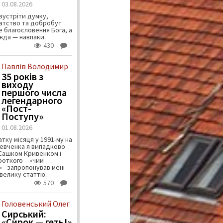
03.08.2026
зустріти думку,
атство та добробут
 благословення Бога, а
ужда — навпаки.
430
Павлів Володимир
35 років з
виходу
першого числа
легендарного
«Пост-
Поступу»
01.08.2026
тку місяця у 1991-му на
евченка я випадково
 Сашком Кривенком і
ороткого – «чим
 - запропонував мені
велику статтю.
570
Головенський Олег
Сирський:
«Сирок — геть!»