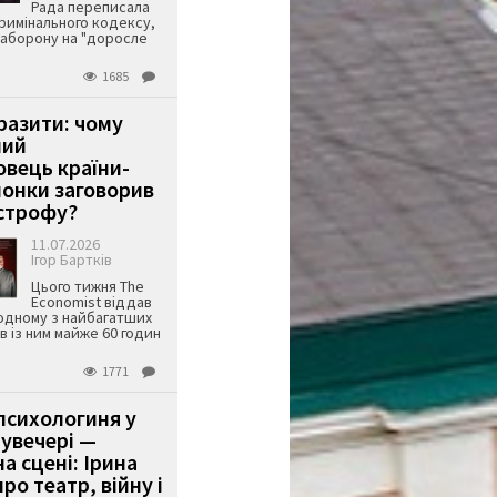
Рада переписала
римінального кодексу,
аборону на "доросле
1685
аразити: чому
ший
вець країни-
онки заговорив
строфу?
11.07.2026
Ігор Бартків
Цього тижня The
Economist віддав
одному з найбагатших
ів із ним майже 60 годин
1771
психологиня у
 увечері —
а сцені: Ірина
ро театр, війну і