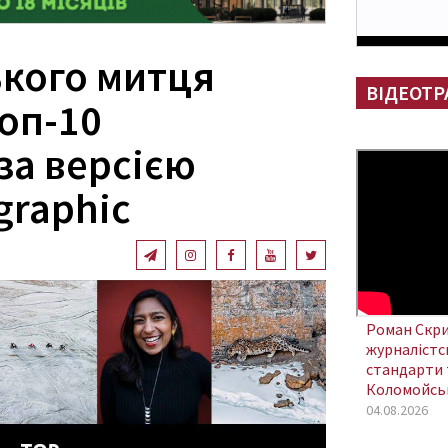
ького митця
ВІДЕОТР
оп-10
за версією
graphic
Роман Скри
журналістсь
стандарти 
Коломойсь
04.08.2026