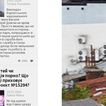
19.07.2026
Тетяна Ткаченко
Викладач
Карпатського
національного
 імені Василя
ій Довган не мріяв
. Просто вважав, що не
алишитися осторонь.
ні пари, попрощався зі
й пішов шукати шлях до
ятої спроби його
о службу в Силах
днощі після звільнення
тацію та роботу зі
ветеран розповів
Фіртки.
2601
ітей чи
ція порно? Що
і приховує
оєкт №15294?
16.07.2026
Павло Мінка
Як під шумок
відставки уряду