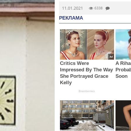
11.01.2021
6338
РЕКЛАМА
Critics Were
A Rih
Impressed By The Way
Proba
She Portrayed Grace
Soon
Kelly
Brainberries