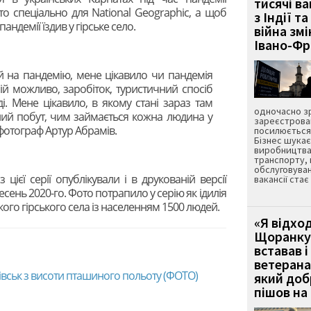
тисячі ва
о спеціально для National Geographic, а щоб
з Індії та
пандемії їздив у гірське село.
війна зм
Івано-Ф
 на пандемію, мене цікавило чи пандемія
ній можливо, заробіток, туристичний спосіб
ді. Мене цікавило, в якому стані зараз там
одночасно зр
йний побут, чим займається кожна людина у
зареєстрован
 фотограф Артур Абрамів.
посилюється 
Бізнес шука
виробництва
транспорту,
обслуговуван
 цієї серії опублікували і в друкованій версії
вакансії ста
ресень 2020-го. Фото потрапило у серію як ідилія
ого гірського села із населенням 1500 людей.
«Я відход
Щоранку 
вставав і
ветерана
івськ з висоти пташиного польоту (ФОТО)
який до
пішов на 