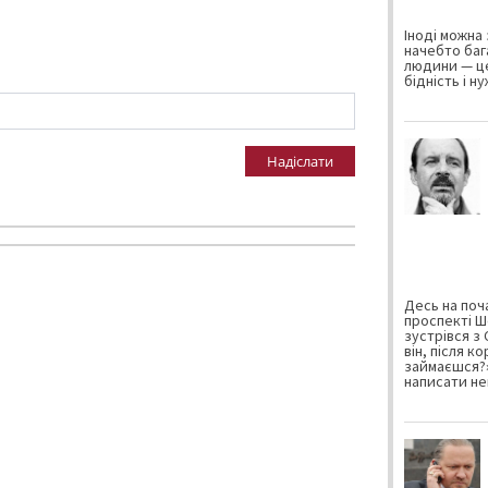
Іноді можна 
начебто баг
людини — це
бідність і н
Надіслати
Десь на поча
проспекті Ш
зустрівся з
він, після к
займаєшся?»
написати не