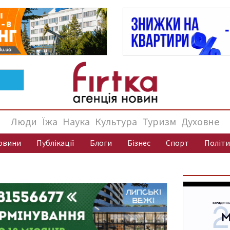
Люди
Їжа
Наука
Культура
Туризм
Духовне
овини
Публікації
Блоги
Бізнес
Спорт
Політи