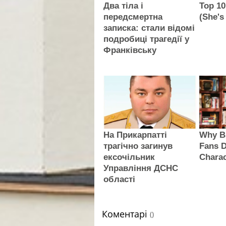
Два тіла і
Top 10
передсмертна
(She's
записка: стали відомі
подробиці трагедії у
Франківську
На Прикарпатті
Why B
трагічно загинув
Fans D
ексочільник
Charac
Управління ДСНС
області
Коментарі
()