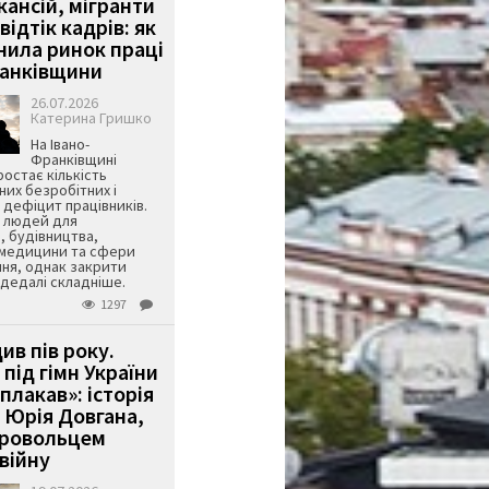
кансій, мігранти
 відтік кадрів: як
інила ринок праці
ранківщини
26.07.2026
Катерина Гришко
На Івано-
Франківщині
остає кількість
их безробітних і
дефіцит працівників.
є людей для
, будівництва,
 медицини та сфери
ня, однак закрити
є дедалі складніше.
1297
ив пів року.
під гімн України
 плакав»: історія
 Юрія Довгана,
бровольцем
війну