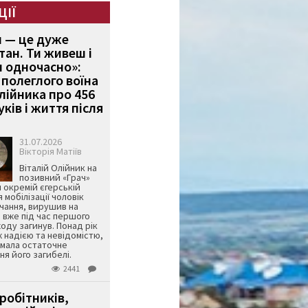
ЦІЇ
и — це дуже
тан. Ти живеш і
 одночасно»:
полеглого воїна
Олійника про 456
ків і життя після
31.07.2026
Вікторія Матіїв
Віталій Олійник на
позивний «Грач»
й окремій єгерській
я мобілізації чоловік
чання, вирушив на
 вже під час першого
оду загинув. Понад рік
ж надією та невідомістю,
имала остаточне
я його загибелі.
2441
робітників,