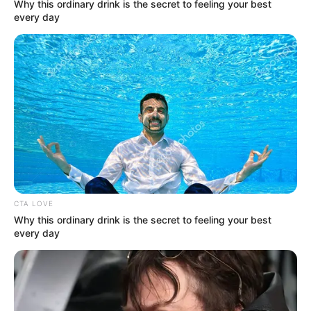
Why this ordinary drink is the secret to feeling
your best every day
CTA Love
The Best Tarantino Movie Yet