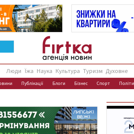
Люди
Їжа
Наука
Культура
Туризм
Духовне
овини
Публікації
Блоги
Бізнес
Спорт
Політи