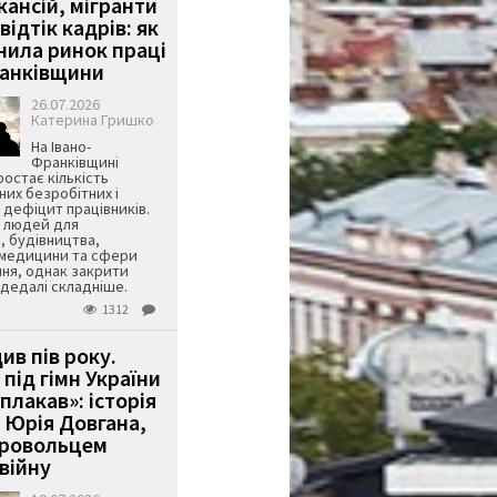
кансій, мігранти
 відтік кадрів: як
інила ринок праці
ранківщини
26.07.2026
Катерина Гришко
На Івано-
Франківщині
остає кількість
их безробітних і
дефіцит працівників.
є людей для
, будівництва,
 медицини та сфери
ня, однак закрити
є дедалі складніше.
1312
ив пів року.
під гімн України
 плакав»: історія
 Юрія Довгана,
бровольцем
війну