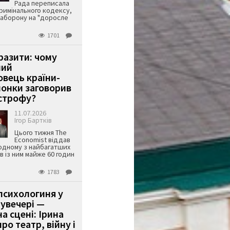
Рада переписала
римінального кодексу,
аборону на "доросле
1701
аразити: чому
ший
вець країни-
онки заговорив
строфу?
11.07.2026
Ігор Бартків
Цього тижня The
Economist віддав
одному з найбагатших
ів із ним майже 60 годин
1783
психологиня у
 увечері —
а сцені: Ірина
ро театр, війну і