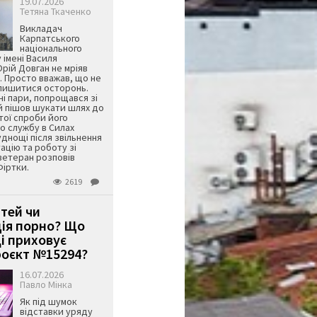
19.07.2026
Тетяна Ткаченко
Викладач
Карпатського
національного
 імені Василя
ій Довган не мріяв
. Просто вважав, що не
алишитися осторонь.
ні пари, попрощався зі
й пішов шукати шлях до
ятої спроби його
о службу в Силах
днощі після звільнення
тацію та роботу зі
ветеран розповів
Фіртки.
2619
ітей чи
ція порно? Що
і приховує
оєкт №15294?
16.07.2026
Павло Мінка
Як під шумок
відставки уряду