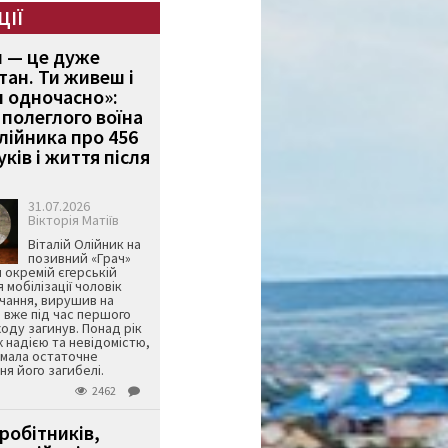
ЦІЇ
и — це дуже
тан. Ти живеш і
 одночасно»:
полеглого воїна
Олійника про 456
ків і життя після
31.07.2026
Вікторія Матіїв
Віталій Олійник на
позивний «Грач»
й окремій єгерській
я мобілізації чоловік
чання, вирушив на
 вже під час першого
оду загинув. Понад рік
ж надією та невідомістю,
имала остаточне
я його загибелі.
2462
робітників,