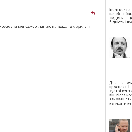
Іноді можна 
начебто баг
людини — це
бідність і н
кризовий менеджер", він же кандидат в мери, він
Десь на поча
проспекті Ш
зустрівся з
він, після к
займаєшся?»
написати не