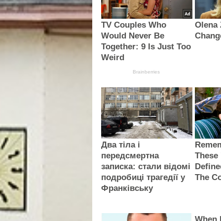
TV Couples Who
Olena 
Would Never Be
Chang
Together: 9 Is Just Too
Weird
Brainberries
Два тіла і
Remem
передсмертна
These 
записка: стали відомі
Defin
подробиці трагедії у
The Co
Франківську
When 