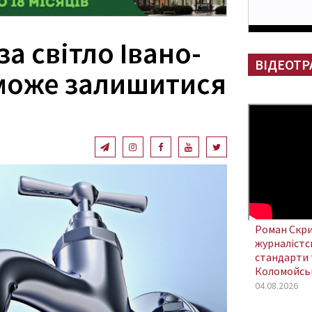
за світло Івано-
ВІДЕОТР
може залишитися
Роман Скри
журналістсь
стандарти 
Коломойсь
04.08.2026