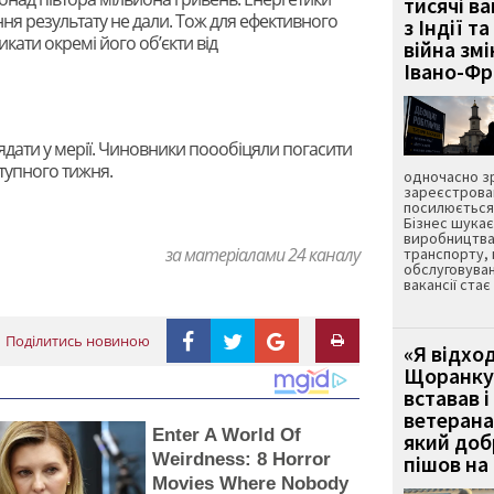
тисячі ва
ння результату не дали. Тож для ефективного
з Індії та
кати окремі його об’єкти від
війна зм
Івано-Ф
ядати у мерії. Чиновники поообіцяли погасити
ступного тижня.
одночасно зр
зареєстрован
посилюється 
Бізнес шука
виробництва
за матеріалами 24 каналу
транспорту,
обслуговуван
вакансії ста
Поділитись новиною
«Я відход
Щоранку 
вставав і
ветерана
Enter A World Of
який до
Weirdness: 8 Horror
пішов на 
Movies Where Nobody