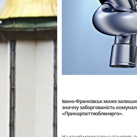
Івано-Франківськ може залишит
значну заборгованість комунал
«Прикарпаттяобленерго».
На даний момент вона становить п