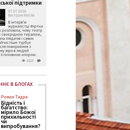
ської підтримки
07.07.2026
Вікторія Матіїв
В інтерв'ю
журналістці Фіртки
 розповіла, чому театр
в своєрідною терапією,
ила глядачів і самих
айчастіше турбує
ісля повернення з
му віра в людей
її головною опорою.
2223
ННЄ В БЛОГАХ
Роман Тадра
Бідність і
багатство:
мірило Божої
прихильності
чи
випробування?