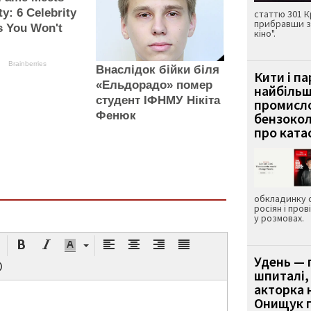
ty: 6 Celebrity
статтю 301 К
прибравши з
s You Won't
кіно".
Brainberries
Внаслідок бійки біля
Кити і п
«Ельдорадо» помер
найбіль
студент ІФНМУ Нікіта
промисло
Фенюк
бензокол
про ката
обкладинку 
росіян і пров
у розмовах.
Удень — 
шпиталі,
акторка н
Онищук п