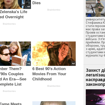
Dies
Brainberries
Zelenska's Life
ed Overnight
університету
Стефаника Юр
Brainberries
стати героєм
має права з
Провів остан
студентами 
війська. З п'
прийняли. Пр
оборони, тру
з армії, адап
студентами 
журналістці 
ber Them?
6 Best 90’s Action
Захист д
'90s Couples
Movies From Your
легаліза
насправд
ed An Era—See
Childhood
законопр
mplete List
Brainberries
Brainberries
Fame Meets