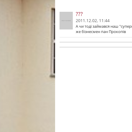
???
2011.12.02, 11:44
А чи тоді займався наш "супер
же бізнесмен пан Прокопів