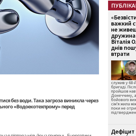
ПУБЛІКА
«Безвіст
важкий с
не живеш
дружина 
Віталія 
днів пошу
втрати
служив у 68-
бригаді. Післ
пройшов нав
Донеччину, а
бойового вих
ися без води. Така загроза виникла через
сім'я жила мі
ьного «Водоекотехпрому» перед
поки не отр
підтвердженн
Дефіцит 
онад півтора мільйона гривень. Енергетики