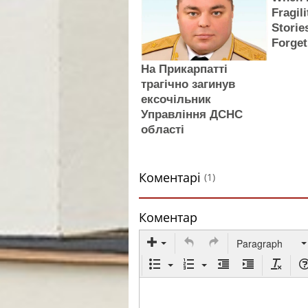
Fragili
Storie
Forget
На Прикарпатті
трагічно загинув
ексочільник
Управління ДСНС
області
Коментарі
(1)
Коментар
Paragraph