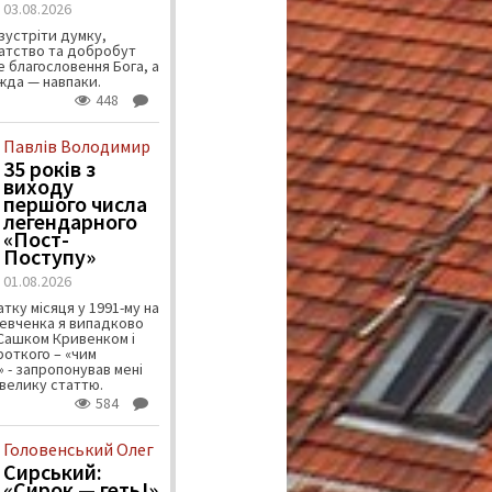
03.08.2026
зустріти думку,
атство та добробут
 благословення Бога, а
ужда — навпаки.
448
Павлів Володимир
35 років з
виходу
першого числа
легендарного
«Пост-
Поступу»
01.08.2026
тку місяця у 1991-му на
евченка я випадково
 Сашком Кривенком і
ороткого – «чим
 - запропонував мені
велику статтю.
584
Головенський Олег
Сирський:
«Сирок — геть!»