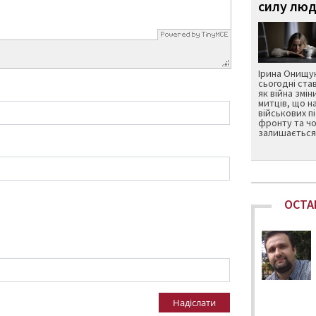
силу люд
Ірина Онищук
сьогодні ста
як війна змін
митців, що н
військових п
фронту та чо
залишається 
ОСТА
Надіслати