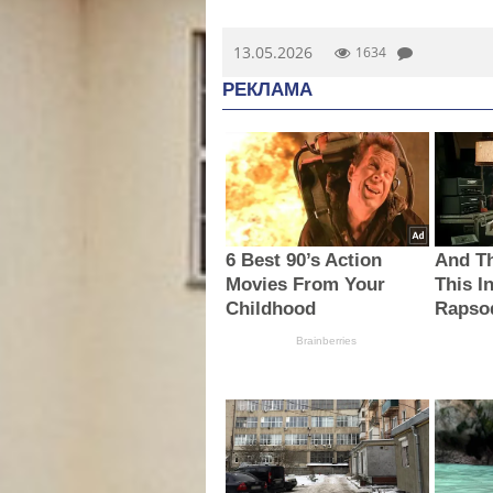
13.05.2026
1634
РЕКЛАМА
6 Best 90’s Action
And T
Movies From Your
This I
Childhood
Rapso
Brainberries