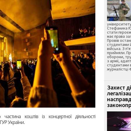
університету
Стефаника Юр
стати героєм
має права з
Провів остан
студентами 
війська. З п'
прийняли. Пр
оборони, тру
з армії, адап
студентами 
журналістці 
Захист д
легаліза
насправд
законопр
 частина коштів із концертної діяльності
ГУР України.