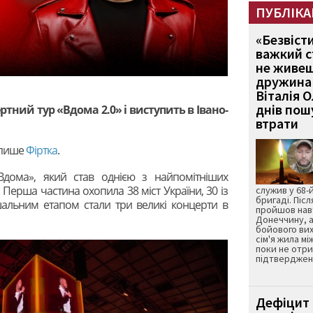
ПУБЛІКА
«Безвіст
важкий с
не живеш
дружина 
Віталія 
днів пошу
ртний тур «Вдома 2.0» і виступить в Івано-
втрати
 пише
Фіртка
.
дома», який став однією з найпомітніших
 Перша частина охопила 38 міст України, 30 із
служив у 68-
бригаді. Післ
шальним етапом стали три великі концерти в
пройшов нав
Донеччину, а
бойового вих
сім'я жила мі
поки не отр
підтвердженн
Дефіцит 