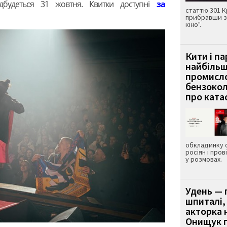
ідбудеться 31 жовтня. Квитки доступні
за
статтю 301 К
прибравши з
кіно".
Кити і п
найбіль
промисло
бензокол
про ката
обкладинку 
росіян і пров
у розмовах.
Удень — 
шпиталі,
акторка н
Онищук п