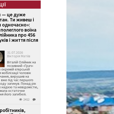
ЦІЇ
и — це дуже
тан. Ти живеш і
 одночасно»:
полеглого воїна
Олійника про 456
ків і життя після
31.07.2026
Вікторія Матіїв
Віталій Олійник на
позивний «Грач»
й окремій єгерській
я мобілізації чоловік
чання, вирушив на
 вже під час першого
оду загинув. Понад рік
ж надією та невідомістю,
имала остаточне
я його загибелі.
2412
робітників,