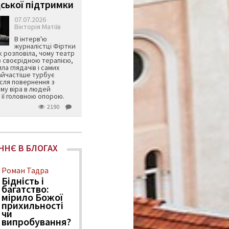
ської підтримки
07.07.2026
Вікторія Матіїв
В інтерв'ю
журналістці Фіртки
 розповіла, чому театр
в своєрідною терапією,
ила глядачів і самих
айчастіше турбує
ісля повернення з
му віра в людей
її головною опорою.
2190
ННЄ В БЛОГАХ
Роман Тадра
Бідність і
багатство:
мірило Божої
прихильності
чи
випробування?