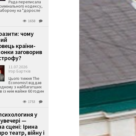
Рада переписала
римінального кодексу,
аборону на "доросле
1658
аразити: чому
ший
вець країни-
онки заговорив
строфу?
11.07.2026
Ігор Бартків
Цього тижня The
Economist віддав
одному з найбагатших
ів із ним майже 60 годин
1753
психологиня у
 увечері —
а сцені: Ірина
ро театр, війну і