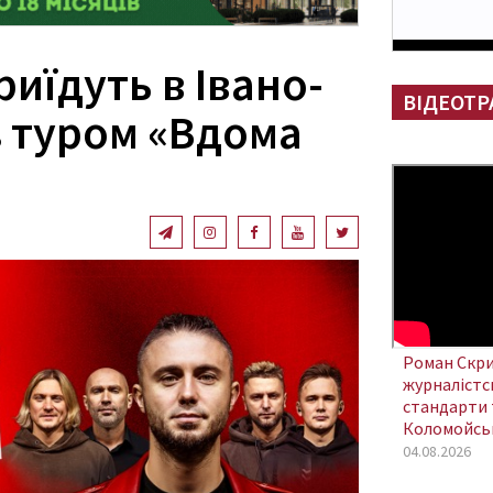
риїдуть в Івано-
ВІДЕОТР
з туром «Вдома
Роман Скри
журналістсь
стандарти 
Коломойсь
04.08.2026