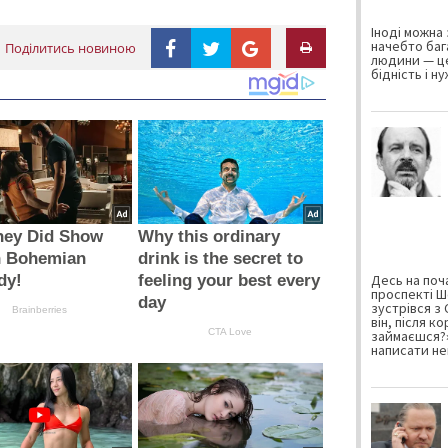
Іноді можна 
начебто баг
Поділитись новиною
людини — це
бідність і н
hey Did Show
Why this ordinary
n Bohemian
drink is the secret to
dy!
feeling your best every
Десь на поча
проспекті Ш
day
зустрівся з
Brainberries
він, після к
CTA Love
займаєшся?»
написати не