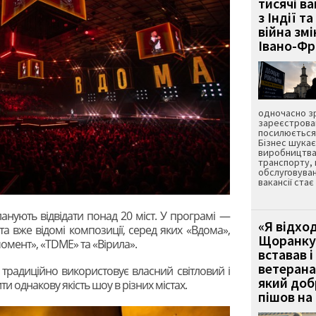
тисячі ва
з Індії та
війна зм
Івано-Ф
одночасно зр
зареєстрован
посилюється 
Бізнес шука
виробництва
транспорту,
обслуговуван
вакансії ста
анують відвідати понад 20 міст. У програмі —
«Я відход
та вже відомі композиції, серед яких «Вдома»,
Щоранку 
омент», «TDME» та «Вірила».
вставав і
ветерана
 традиційно використовує власний світловий і
який до
 однакову якість шоу в різних містах.
пішов на 