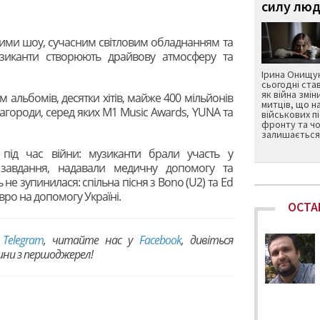
силу люд
ними шоу, сучасним світловим обладнанням та
узиканти створюють драйвову атмосферу та
Ірина Онищук
сьогодні ста
як війна змін
м альбомів, десятки хітів, майже 400 мільйонів
митців, що н
нагороди, серед яких M1 Music Awards, YUNA та
військових п
фронту та чо
залишається 
 під час війни: музиканти брали участь у
 завдання, надавали медичну допомогу та
 не зупинилася: спільна пісня з Bono (U2) та Ed
євро на допомогу Україні.
ОСТА
в
Telegram
, читайте нас у
Facebook
, дивіться
вини з першоджерел!