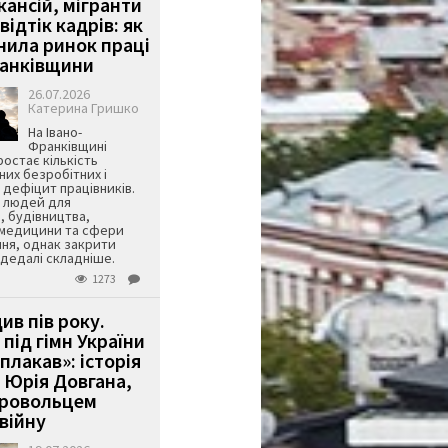
кансій, мігранти
 відтік кадрів: як
інила ринок праці
ранківщини
26.07.2026
Катерина Гришко
На Івано-
Франківщині
остає кількість
их безробітних і
дефіцит працівників.
є людей для
, будівництва,
 медицини та сфери
ня, однак закрити
є дедалі складніше.
1273
ив пів року.
під гімн України
 плакав»: історія
 Юрія Довгана,
бровольцем
війну