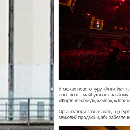
У межах нового туру «Антитіла» пл
нові пісні з майбутнього альбому 
«Фортеця Бахмут», «2Step», «Лови м
Організатори зазначають, що гурт
звуковий продакшн, аби забезпечити