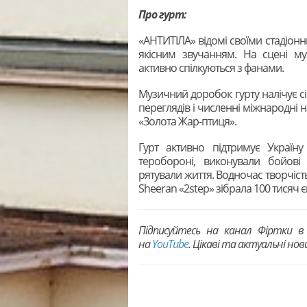
Про гурт:
«АНТИТІЛА» відомі своїми стадіон
якісним звучанням. На сцені м
активно спілкуються з фанами.
Музичний доробок гурту налічує сі
переглядів і численні міжнародні 
«Золота Жар-птиця».
Гурт активно підтримує Україну
теробороні, виконували бойові
рятували життя. Водночас творчість
Sheeran «2step» зібрала 100 тисяч 
Підписуйтесь на канал Фіртки 
на
YouTubе
. Цікаві та актуальні но