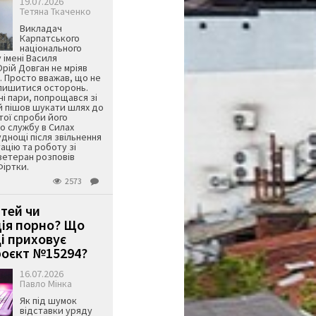
19.07.2026
Тетяна Ткаченко
Викладач
Карпатського
національного
 імені Василя
ій Довган не мріяв
. Просто вважав, що не
алишитися осторонь.
ні пари, попрощався зі
й пішов шукати шлях до
ятої спроби його
о службу в Силах
днощі після звільнення
тацію та роботу зі
ветеран розповів
Фіртки.
2573
ітей чи
ція порно? Що
і приховує
оєкт №15294?
16.07.2026
Павло Мінка
Як під шумок
відставки уряду