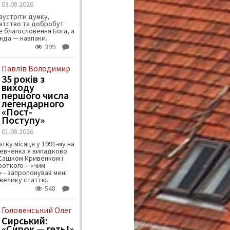
03.08.2026
зустріти думку,
атство та добробут
 благословення Бога, а
ужда — навпаки.
399
Павлів Володимир
35 років з
виходу
першого числа
легендарного
«Пост-
Поступу»
01.08.2026
тку місяця у 1991-му на
евченка я випадково
 Сашком Кривенком і
ороткого – «чим
 - запропонував мені
велику статтю.
548
Головенський Олег
Сирський:
«Сирок — геть!»