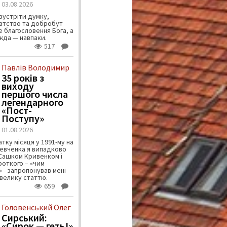
03.08.2026
зустріти думку,
атство та добробут
 благословення Бога, а
ужда — навпаки.
517
Павлів Володимир
35 років з
виходу
першого числа
легендарного
«Пост-
Поступу»
01.08.2026
тку місяця у 1991-му на
евченка я випадково
 Сашком Кривенком і
ороткого – «чим
 - запропонував мені
велику статтю.
659
Головенський Олег
Сирський:
«Сирок — геть!»