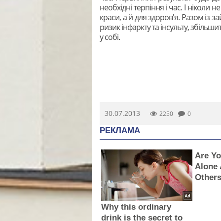
необхідні терпіння і час. І ніколи 
краси, а й для здоров'я. Разом із 
ризик інфаркту та інсульту, збільш
у собі.
30.07.2013
2250
0
РЕКЛАМА
Are Y
Alone
Others
Why this ordinary
drink is the secret to