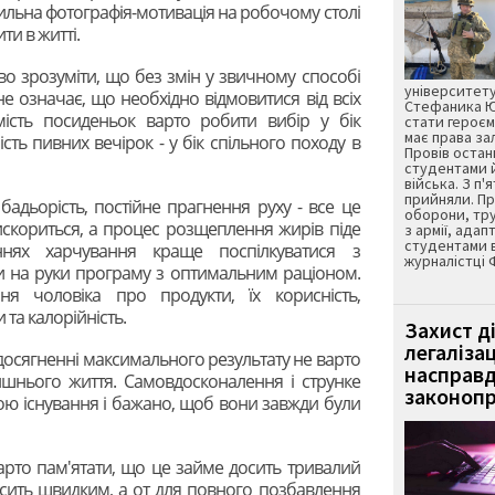
ильна фотографія-мотивація на робочому столі
ти в житті.
о зрозуміти, що без змін у звичному способі
університету
е означає, що необхідно відмовитися від всіх
Стефаника Юр
ість посиденьок варто робити вибір у бік
стати героєм
має права з
сть пивних вечірок - у бік спільного походу в
Провів остан
студентами 
війська. З п'
прийняли. Пр
 бадьорість, постійне прагнення руху - все це
оборони, тру
искориться, а процес розщеплення жирів піде
з армії, адап
студентами 
нях харчування краще поспілкуватися з
журналістці 
ти на руки програму з оптимальним раціоном.
 чоловіка про продукти, їх корисність,
та калорійність.
Захист д
легаліза
досягненні максимального результату не варто
насправд
ишнього життя. Самовдосконалення і струнке
законопр
ною існування і бажано, щоб вони завжди були
рто пам'ятати, що це займе досить тривалий
осить швидким, а от для повного позбавлення