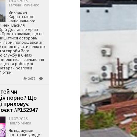
19.07.2026
Тетяна Ткаченко
Викладач
Карпатського
національного
 імені Василя
ій Довган не мріяв
. Просто вважав, що не
алишитися осторонь.
ні пари, попрощався зі
й пішов шукати шлях до
ятої спроби його
о службу в Силах
днощі після звільнення
тацію та роботу зі
ветеран розповів
Фіртки.
2671
ітей чи
ція порно? Що
і приховує
оєкт №15294?
16.07.2026
Павло Мінка
Як під шумок
відставки уряду