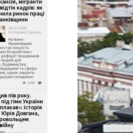
кансій, мігранти
 відтік кадрів: як
інила ринок праці
ранківщини
26.07.2026
Катерина Гришко
На Івано-
Франківщині
остає кількість
их безробітних і
дефіцит працівників.
є людей для
, будівництва,
 медицини та сфери
ня, однак закрити
є дедалі складніше.
1390
ив пів року.
під гімн України
 плакав»: історія
 Юрія Довгана,
бровольцем
війну