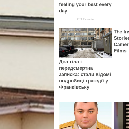
feeling your best every
day
CTA Favorite
The In
Storie
Camer
Films
Два тіла і
передсмертна
записка: стали відомі
подробиці трагедії у
Франківську