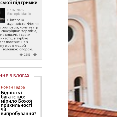
ської підтримки
07.07.2026
Вікторія Матіїв
В інтерв'ю
журналістці Фіртки
 розповіла, чому театр
в своєрідною терапією,
ила глядачів і самих
айчастіше турбує
ісля повернення з
му віра в людей
її головною опорою.
2281
ННЄ В БЛОГАХ
Роман Тадра
Бідність і
багатство:
мірило Божої
прихильності
чи
випробування?