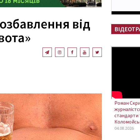
позбавлення від
ВІДЕОТР
вота»
Роман Скри
журналістсь
стандарти 
Коломойсь
04.08.2026