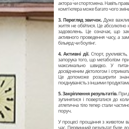
актора чи спортсмена. Навіть прав
комп'ютера може багато чого зміни
3. Перегляд звичок.
Дуже важлив
життя не обійтися. Це абсолютно н
задоволень. Це означає, що зам
активного проведення часу, а замі
більярд чи боулінг.
4. Активні дії.
Спорт, рухливість,
запорука того, що метаболізм пр
максимально швидко. У питан
досвідченим дієтологом і отрима
Це допоможе розширити знання
поєднуваність з іншими продуктами 
5. Закріплення результатів.
При 
зупинятися і повертатися до кол
атлетична тіло тепер стали части
поруч.
У процесі прощання з животом ва
час. Первинний результат буде д