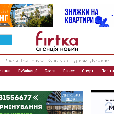
Люди
Їжа
Наука
Культура
Туризм
Духовне
овини
Публікації
Блоги
Бізнес
Спорт
Політи