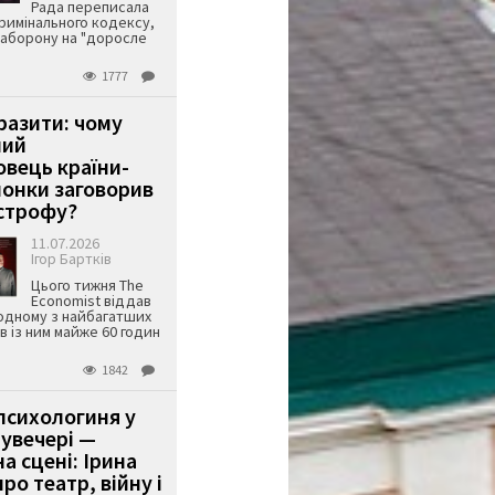
Рада переписала
римінального кодексу,
аборону на "доросле
1777
аразити: чому
ший
вець країни-
онки заговорив
строфу?
11.07.2026
Ігор Бартків
Цього тижня The
Economist віддав
одному з найбагатших
ів із ним майже 60 годин
1842
психологиня у
 увечері —
а сцені: Ірина
ро театр, війну і