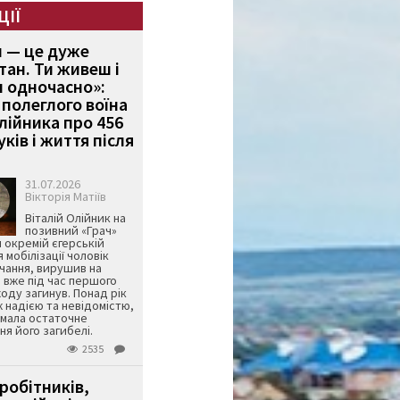
ЦІЇ
и — це дуже
тан. Ти живеш і
 одночасно»:
полеглого воїна
Олійника про 456
ків і життя після
31.07.2026
Вікторія Матіїв
Віталій Олійник на
позивний «Грач»
й окремій єгерській
я мобілізації чоловік
чання, вирушив на
 вже під час першого
оду загинув. Понад рік
ж надією та невідомістю,
имала остаточне
я його загибелі.
2535
робітників,