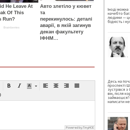
d He Leave At
Авто злетіло у кювет
Іноді можна 
ak Of This
та
начебто баг
людини — це
s Run?
перекинулось: деталі
бідність і н
аварії, в якій загинув
Brainberries
декан факультету
ІФНМ…
Десь на поча
проспекті Ш
зустрівся з
він, після к
займаєшся?»
написати не