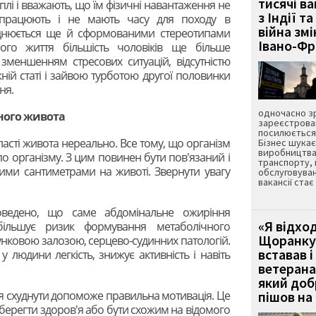
тисячі ва
оплі і вважають, що їм фізичні навантаження не
з Індії та
о працюють і не мають часу для походу в
війна зм
аднюється ще й сформованими стереотипами
Івано-Ф
ого життя більшість чоловіків ще більше
 зменшенням стресових ситуацій, відсутністю
ній статі і зайвою турботою другої половинки
ня.
одночасно зр
вного живота
зареєстрован
посилюється 
бласті живота нереально. Все тому, що організм
Бізнес шука
виробництва
по організму. З цим повинен бути пов'язаний і
транспорту,
вими сантиметрами на животі. Звернути увагу
обслуговуван
вакансії ста
оведено, що саме абдомінальне ожиріння
«Я відход
більшує ризик формування метаболічного
Щоранку 
нковою залозою, серцево-судинних патологій.
вставав і
у людини легкість, знижує активність і навіть
ветерана
який до
пішов на 
 схуднути допоможе правильна мотивація. Це
берегти здоров'я або бути схожим на відомого