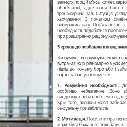
великих порцій м'яса, котлет, карт
обов'язкові, адже вони багат
тренажерний зал. Ситуація ускл
харчування. З початком сімейн
набирають вагу. Пов'язано це зі
необхідності подобатися протилеж
про розширення раціону харчуван
5 кроків до позбавлення від пи
Зрозуміло, що схуднути тільки в о
витрачає жир рівномірно з усіх де
підхід до початку боротьби і зай
варто на наступні моменти:
1. Розуміння необхідності.
Д
особливо небезпечне. Воно з
синдрому, появи проблем з підшлу
Крім того, великий живіт забирає 
сексуальну привабливість;
2. Мотивація.
Посилити прагнення
може бути бажання сподобатися, з