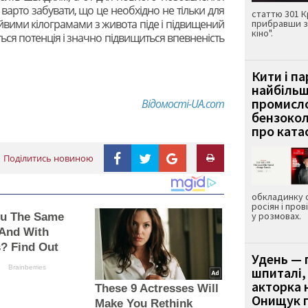
не варто забувати, що це необхідно не тільки для
статтю 301 К
зайвими кілограмами з живота піде і підвищений
прибравши з
кіно".
иться потенція і значно підвищиться впевненість
Кити і п
найбіль
промисло
Відомості-UA.com
бензокол
про ката
Поділитись новиною
обкладинку 
росіян і пров
у розмовах.
ou The Same
 And With
? Find Out
Удень — 
Brainberries
шпиталі,
акторка н
These 9 Actresses Will
Онищук п
Make You Rethink