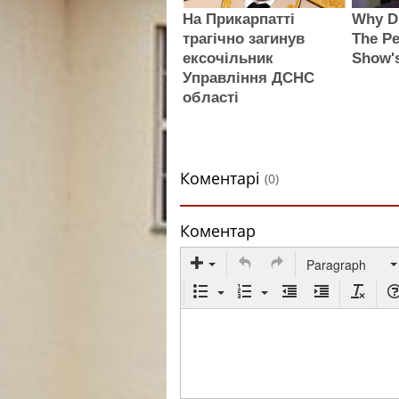
На Прикарпатті
Why Di
трагічно загинув
The Pe
ексочільник
Show'
Управління ДСНС
області
Коментарі
(0)
Коментар
Paragraph