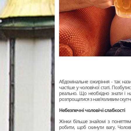
Абдомінальне ожиріння - так нази
частіше у чоловічої статі. Позбут
реально. Що необхідно знати і н
розпрощатися з нав'язливим скупч
Небезпечні чоловічі слабкості
Жінки більше знайомі з поняттями
робити, щоб скинути вагу. Чолов