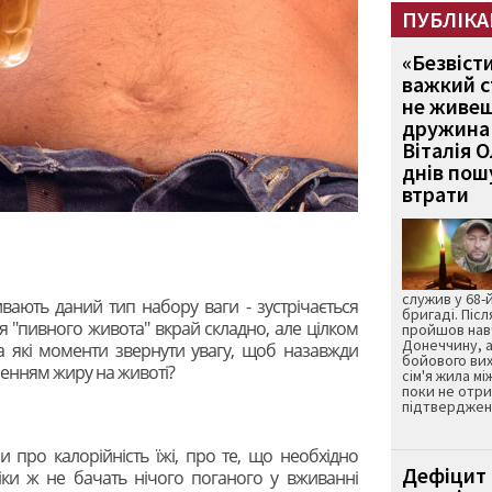
ПУБЛІКА
«Безвіст
важкий с
не живеш
дружина 
Віталія 
днів пошу
втрати
служив у 68-
вають даний тип набору ваги - зустрічається
бригаді. Післ
ися "пивного живота" вкрай складно, але цілком
пройшов нав
Донеччину, а
а які моменти звернути увагу, щоб назавжди
бойового вих
енням жиру на животі?
сім'я жила мі
поки не отр
підтвердженн
 про калорійність їжі, про те, що необхідно
Дефіцит 
іки ж не бачать нічого поганого у вживанні