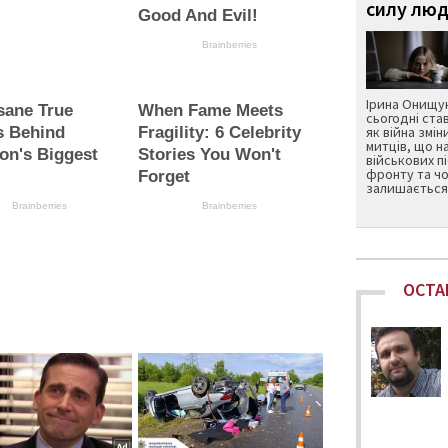
силу люд
Good And Evil!
Brainberries
Ірина Онищук
sane True
When Fame Meets
сьогодні ста
s Behind
Fragility: 6 Celebrity
як війна змін
митців, що н
on's Biggest
Stories You Won't
військових п
фронту та чо
Forget
залишається 
Brainberries
Brainberries
ОСТА