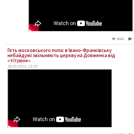
8042
Геть московського попа: в Івано-Франківську
небайдужі звільняють церкву на Довженка від
«тітушок»
28.03.2023, 15:29