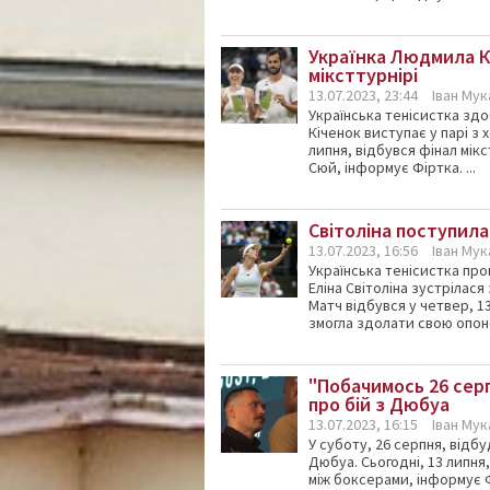
Українка Людмила К
міксттурнірі
13.07.2023, 23:44
Іван Му
Українська тенісистка зд
Кіченок виступає у парі з
липня, відбувся фінал мік
Сюй, інформує Фіртка. ...
Світоліна поступила
13.07.2023, 16:56
Іван Му
Українська тенісистка про
Еліна Світоліна зустріла
Матч відбувся у четвер, 13
змогла здолати свою опоне
"Побачимось 26 серп
про бій з Дюбуа
13.07.2023, 16:15
Іван Му
У суботу, 26 серпня, відб
Дюбуа. Сьогодні, 13 липня
між боксерами, інформує Ф