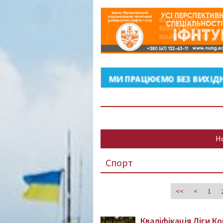
Н
Спорт
<<
<
1
Кваліфікація Ліги К