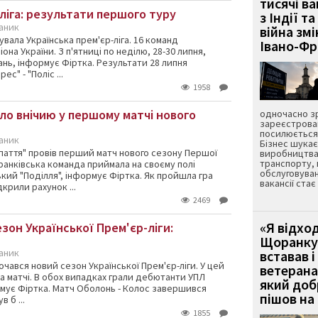
тисячі ва
ліга: результати першого туру
з Індії та
каник
війна зм
увала Українська прем'єр-ліга. 16 команд
Івано-Ф
она України. З п'ятниці по неділю, 28-30 липня,
нь, інформує Фіртка. Результати 28 липня
ес" - "Поліс ...
1958
ло внічию у першому матчі нового
одночасно зр
зареєстрован
посилюється 
каник
Бізнес шука
аття" провів перший матч нового сезону Першої
виробництва
транспорту,
 франківська команда приймала на своєму полі
обслуговуван
кий "Поділля", інформує Фіртка. Як пройшла гра
вакансії ста
крили рахунок ...
2469
«Я відход
зон Української Прем'єр-ліги:
Щоранку 
каник
вставав і
очався новий сезон Української Прем'єр-ліги. У цей
ветерана
а матчі. В обох випадках грали дебютанти УПЛ
який до
рмує Фіртка. Матч Оболонь - Колос завершився
пішов на 
 б ...
1855