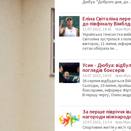
Дюбуа. "Доброго дня, до ..
Еліна Світоліна пер
до півфіналу Вімблд
11.07.2023, 18:41
Іван Му
Українська тенісистка вий
Світоліна зустрілася з по
вівторок, 11 липня, інформ
сетах обіграла пе ...
Усик - Дюбуа: відб
поглядів боксерів
10.07.2023, 16:55
Іван Му
26 серпня відбудеться бі
Сьогодні, 10 липня, прой
боксерами, інформує Фіртк
В першу чергу, Олександр У
За перше півріччя і
нагороди міжнародн
10.07.2023, 13:14
Іван Му
Спортивне життя у місті тр