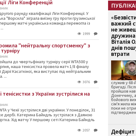
ації Ліги Конференцій
ПУБЛІКА
каник
другого раунду кваліфікації Ліги Конференції. У
«Безвіст
ька "Ворскла" зіграла виїзну гру проти грузинської
важкий с
У першому матчі українська команда перемогла із
..
не живеш
1999
дружина 
Віталія 
громила "нейтральну спортсменку" з
днів пошу
о турніру
втрати
каник
пройшла до чвертьфіналу турніру серії WTA500 у
ерпня, наша тенісистка провела матч 1/8 фіналу
 Дарії Касаткіної, яка виступає під нейтральним
 ...
3076
служив у 68-
бригаді. Післ
пройшов нав
і тенісистки з України зустрілися на
Донеччину, а
бойового вих
сім'я жила мі
каник
поки не отр
WTA у Чехії зустрілися дві українки. У понеділок, 31
підтвердженн
ке дербі. Катерина Байндль зустрілася з Даяною
ртка. Хід матчу У першому сеті Катерина Байндль
Дефіцит 
2057