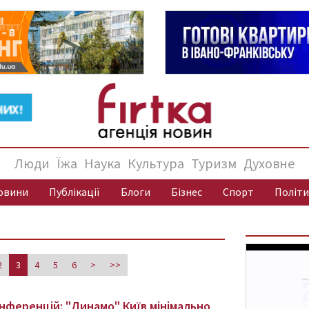
Люди
Їжа
Наука
Культура
Туризм
Духовне
овини
Публікації
Блоги
Бізнес
Спорт
Політи
2
3
4
5
6
>
>>
онференцій: "Динамо" Київ мінімально