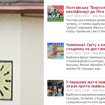
Полтавська "Ворскл
кваліфікації до Ліг
28.07.2023, 10:12
Іван Му
Полтавська команда провел
четвер, 27 липня, відбула
"Ділою", інформує Фіртка.
клубу і пройшов у місті Тихи
Чемпіонат Світу з п
сходинку на дистанц
26.07.2023, 14:16
Іван Му
Відбувся фінал Чемпіонату 
стилем відбувся сьогодні,
Фукуоці, Японія. Михайло
хвилин 43 секунди, відс ...
У першому матчі нов
зіграє проти львівсь
26.07.2023, 12:47
Іван Му
Відбулася церемонія жереб
Сьогодні, 26 липня, у Буд
суперника проти кого про