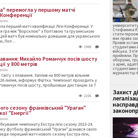
а" перемогла у першому матчі
и Конференції
каник
університету
а перший матч кваліфікації Ліги Конференції. У
Стефаника Юр
ся гра між "Ворсклою" з Полтавою та грузинською
стати героєм
 Цей матч був номінально домашнім для українського
має права з
, Пол ...
Провів остан
студентами 
1988
війська. З п'
прийняли. Пр
лавання: Михайло Романчук посів шосту
оборони, тру
ії у 800 метрів
з армії, адап
студентами 
каник
журналістці 
Світу з плавання. Заплив на 800 метрів вільним
 26 липня, інформує Фіртка. Чемпіонат проходить у
 Романчук посів шосту, пройшовши дистанцію за 7
Захист д
2206
легаліза
насправд
ого сезону франківський "Ураган"
законопр
кої "Енергії"
каник
кування чемпіонату Екстра-ліги сезону 2023-24.
инку футболу франківський "Ураган" дізнався свого
веде переший матч нового сезону Екстра-ліги,