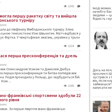
.
2345
Іноді можна 
начебто баг
людини — це
емогла першу ракетку світу та вийшла
бідність і н
онського турніру
каник
шла до півфіналу Вімблдонського турніру. Еліна
льською тенісисткою Іґою Швьонтек. Матч відбувся у
ує Фіртка. У чвертьфіналі змагань, українка у трьох
2234
улася перша пресконференція та дуель
каник
й між Олександром Усиком та Данієлем Дюбуа.
Десь на поча
шла перша пресконференція ти битва поглядів між
проспекті Ш
а. Подія проходила у Польщі, де і відбудеться бій.
зустрівся з
він, після к
сик ...
займаєшся?»
2285
написати не
вано-франківські спортсмени здобули 22
ого рівня
каник
иває. За перше півріччя івано-франківські