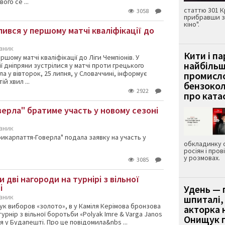
ого се ...
статтю 301 К
3058
прибравши з
кіно".
пився у першому матчі кваліфікації до
каник
Кити і п
ршому матчі кваліфікації до Ліги Чемпіонів. У
найбіль
ї дніпряни зустрілися у матчі проти грецького
ла у вівторок, 25 липня, у Словаччині, інформує
промисло
й хвил ...
бензокол
2922
про ката
верла" братиме участь у новому сезоні
каник
икарпаття-Говерла" подала заявку на участь у
обкладинку 
росіян і пров
у розмовах.
3085
 дві нагороди на турнірі з вільної
і
Удень — 
каник
шпиталі,
ук виборов «золото», в у Каміля Керімова бронзова
акторка н
урнір з вільної боротьби «Polyak Imre & Varga Janos
Онищук п
я у Будапешті. Про це повідомила&nbs ...