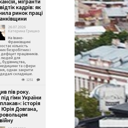
кансій, мігранти
 відтік кадрів: як
інила ринок праці
ранківщини
26.07.2026
Катерина Гришко
На Івано-
Франківщині
остає кількість
их безробітних і
дефіцит працівників.
є людей для
, будівництва,
 медицини та сфери
ня, однак закрити
є дедалі складніше.
1251
ив пів року.
під гімн України
 плакав»: історія
 Юрія Довгана,
бровольцем
війну