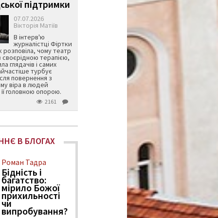
ської підтримки
07.07.2026
Вікторія Матіїв
В інтерв'ю
журналістці Фіртки
 розповіла, чому театр
в своєрідною терапією,
ила глядачів і самих
айчастіше турбує
ісля повернення з
му віра в людей
її головною опорою.
2161
ННЄ В БЛОГАХ
Роман Тадра
Бідність і
багатство:
мірило Божої
прихильності
чи
випробування?