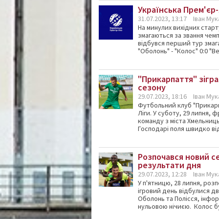
Українська Прем'єр-
31.07.2023, 13:17
Іван Му
На минулих вихідних старт
змагаються за звання чемпі
відбувся перший тур змага
"Оболонь" - "Колос" 0:0 "Вер
"Прикарпаття" зігра
сезону
29.07.2023, 18:16
Іван Му
Футбольний клуб "Прикарп
Ліги. У суботу, 29 липня,
команду з міста Хмельниць
Господарі поля швидко від
Розпочався новий се
результати дня
29.07.2023, 12:28
Іван Му
У п'ятницю, 28 липня, розп
ігровий день відбулися дв
Оболонь та Полісся, інфо
нульовою нічиєю. Колос був