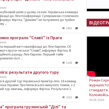
каник
окубковий шлях у цьому сезоні. Українська команда
іфікації до Ліги Конференції. Суперником столичного
інформує Фіртка. "Динамо" не потрапило до трійки
ВІДЕОТР
у ...
2451
омно програло "Славії" із Праги
каник
а перший матч кваліфікації до Ліги Європи. СК
 матч проти чеської "Славії", інформує Фіртка. В
аційного раунду Ліги Європи. Перший тайм
евагою госп ...
2145
ліга: результати другого туру
каник
Роман Скри
вся другий тур Української прем'єр-ліги. 16 команд
журналістсь
іона України. Протягом всього минулого тижня, з 2
гий тур змагань, інформує Фіртка. Результати 2
стандарти 
Коломойсь
3131
04.08.2026
" програла грузинській "Ділі" та