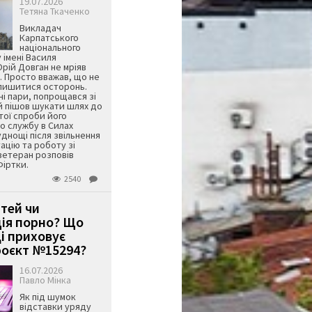
19.07.2026
Тетяна Ткаченко
Викладач
Карпатського
національного
 імені Василя
ій Довган не мріяв
. Просто вважав, що не
алишитися осторонь.
ні пари, попрощався зі
й пішов шукати шлях до
ятої спроби його
о службу в Силах
днощі після звільнення
тацію та роботу зі
ветеран розповів
Фіртки.
2540
ітей чи
ція порно? Що
і приховує
оєкт №15294?
16.07.2026
Павло Мінка
Як під шумок
відставки уряду