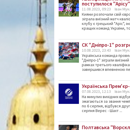
поступилося "Арісу"
11.08.2023, 09:23
Іван Му
Кияни розпочали свій євр
зіграла виїзний матч квал
клубу є грецький "Аріс", 
кращих команд України, том
СК "Дніпро-1" розгр
10.08.2023, 23:43
Іван Му
Українська команда провел
"Дніпро-1" зіграли виїзний
рамках третього кваліфік
завершився впевненою пер
Українська Прем'єр-
07.08.2023, 12:13
Іван Му
На минулих вихідних відбу
змагаються за звання чемп
по 6 серпня, відбувся дру
серпня Верес - Шахт ...
Полтавська "Ворскла