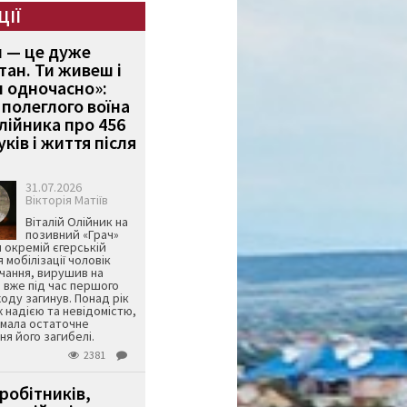
ЦІЇ
и — це дуже
тан. Ти живеш і
 одночасно»:
полеглого воїна
Олійника про 456
ків і життя після
31.07.2026
Вікторія Матіїв
Віталій Олійник на
позивний «Грач»
й окремій єгерській
я мобілізації чоловік
чання, вирушив на
 вже під час першого
оду загинув. Понад рік
ж надією та невідомістю,
имала остаточне
я його загибелі.
2381
робітників,