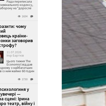
Рада переписала
римінального кодексу,
аборону на "доросле
1634
аразити: чому
ший
вець країни-
онки заговорив
строфу?
11.07.2026
Ігор Бартків
Цього тижня The
Economist віддав
одному з найбагатших
ів із ним майже 60 годин
1730
психологиня у
 увечері —
а сцені: Ірина
ро театр, війну і