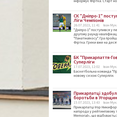
інформує Фіртка. Старт нов
СК "Дніпро-1" посту
Ліги Чемпіонів
26.07.2023, 11:41
Іван Му
"Дніпро-1" поступився у пе
другому раунді кваліфікаці
"Панатінаїкосу". Гра пройш
Фіртка. Греки вже на десяті
БК "Прикарпаття-Го
Суперліги
17.07.2023, 12:02
Іван Му
Баскетбольна команда "Пр
новому сезоні Суперліги.
Прикарпатці здобули
боротьби в Угорщин
15.07.2023, 13:43
Іван Му
Прикарпатці Ігор Никифор
нагорода у рейтинговому т
Memorial», що відбуваєтьс