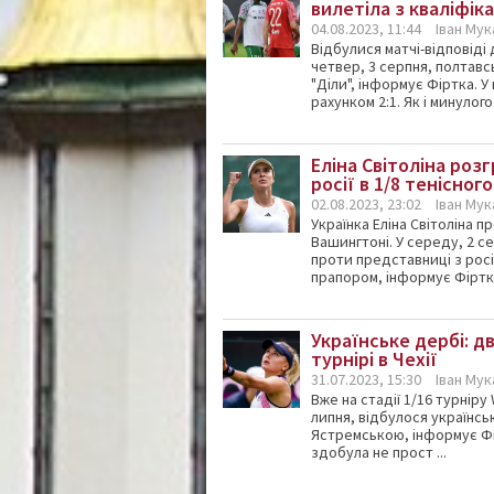
вилетіла з кваліфік
04.08.2023, 11:44
Іван Му
Відбулися матчі-відповіді 
четвер, 3 серпня, полтавс
"Діли", інформує Фіртка. 
рахунком 2:1. Як і минулого .
Еліна Світоліна роз
росії в 1/8 тенісног
02.08.2023, 23:02
Іван Му
Українка Еліна Світоліна 
Вашингтоні. У середу, 2 с
проти представниці з росії
прапором, інформує Фіртка.
Українське дербі: дв
турнірі в Чехії
31.07.2023, 15:30
Іван Му
Вже на стадії 1/16 турніру 
липня, відбулося українсь
Ястремською, інформує Фі
здобула не прост ...