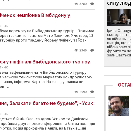
силу люд
3280
іченок чемпіонка Вімблдону у
каник
Ірина Онищук
обула перемогу на Вімблдонському турнірі. Людмила
сьогодні ста
 хорватським тенісистом Мате Павичем. У четвер, 13
як війна змін
сттурніру проти тандему Йорану Флігену та Їфан
митців, що н
військових п
2346
фронту та чо
залишається 
ся у півфіналі Вімблдонського турніру
каник
вела півфінальний матч Вімблдонського турніру.
ся з чеською тенісисткою Маркетою Вондроушовою.
 липня, інформує Фіртка. На жаль, українка не
ОСТА
нт ...
2990
ня, балакати багато не будемо", - Усик
каник
удеться бій між Олександром Усиком та Данієлем
, пройшла друга пресконференція та битва поглядів
іртка. Подія проходила в Англії, на Батьківщині