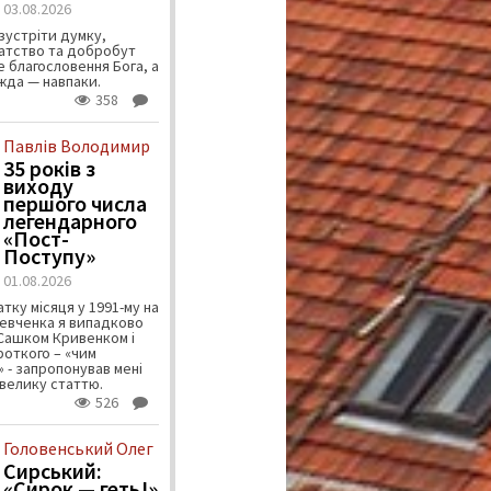
03.08.2026
зустріти думку,
атство та добробут
 благословення Бога, а
ужда — навпаки.
358
Павлів Володимир
35 років з
виходу
першого числа
легендарного
«Пост-
Поступу»
01.08.2026
тку місяця у 1991-му на
евченка я випадково
 Сашком Кривенком і
ороткого – «чим
 - запропонував мені
велику статтю.
526
Головенський Олег
Сирський:
«Сирок — геть!»