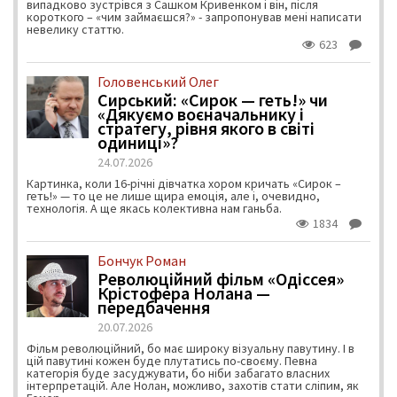
випадково зустрівся з Сашком Кривенком і він, після
короткого – «чим займаєшся?» - запропонував мені написати
невелику статтю.
623
Головенський Олег
Сирський: «Сирок — геть!» чи
«Дякуємо воєначальнику і
стратегу, рівня якого в світі
одиниці»?
24.07.2026
Картинка, коли 16-річні дівчатка хором кричать «Сирок –
геть!» — то це не лише щира емоція, але і, очевидно,
технологія. А ще якась колективна нам ганьба.
1834
Бончук Роман
Революційний фільм «Одіссея»
Крістофера Нолана —
передбачення
20.07.2026
Фільм революційний, бо має широку візуальну павутину. І в
цій павутині кожен буде плутатись по-своєму. Певна
категорія буде засуджувати, бо ніби забагато власних
інтерпретацій. Але Нолан, можливо, захотів стати сліпим, як