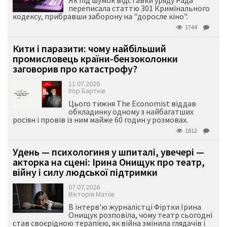
Як під шумок відставки уряду Рада
переписала статтю 301 Кримінального
кодексу, прибравши заборону на "доросле кіно".
1744
Кити і паразити: чому найбільший
промисловець країни-бензоколонки
заговорив про катастрофу?
11.07.2026
Ігор Бартків
Цього тижня The Economist віддав
обкладинку одному з найбагатших
росіян і провів із ним майже 60 годин у розмовах.
1812
Удень — психологиня у шпиталі, увечері —
акторка на сцені: Ірина Онищук про театр,
війну і силу людської підтримки
07.07.2026
Вікторія Матіїв
В інтерв'ю журналістці Фіртки Ірина
Онищук розповіла, чому театр сьогодні
став своєрідною терапією, як війна змінила глядачів і