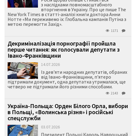
з наслідками повномасштабного
вторгнення в Україну. Про це пише The
New York Times в статті-аналізі книги доктора Анни
Нотте «Ми переживемо їх: Глобальна кампанія Путіна з
метою перемогти Захід».
1171
Декриміналізація порнографії пройшла
перше читання: як голосували депутати з
Івано-Франківщини
14.07.2026
Із дев'яти народних депутатів, обраних
від Івано-Франківщини, п'ятеро
підтримали документ, одна депутатка утрималася, ще
четверо не підтримали його різними способами.
2143
Україна-Польща: Орден Білого Орла, вибори
в Польщі, «Волинська різня» і російські
спецслужби
03.07.2026
Президент Польщі Кароль Навроцький