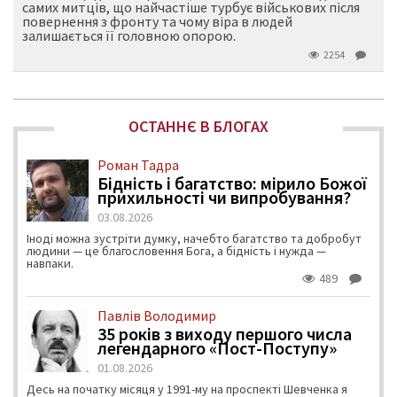
самих митців, що найчастіше турбує військових після
повернення з фронту та чому віра в людей
залишається її головною опорою.
2254
ОСТАННЄ В БЛОГАХ
Роман Тадра
Бідність і багатство: мірило Божої
прихильності чи випробування?
03.08.2026
Іноді можна зустріти думку, начебто багатство та добробут
людини — це благословення Бога, а бідність і нужда —
навпаки.
489
Павлів Володимир
35 років з виходу першого числа
легендарного «Пост-Поступу»
01.08.2026
Десь на початку місяця у 1991-му на проспекті Шевченка я