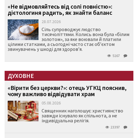
«Не відмовляйтесь від солі повністю»:
дієтологиня радить, як знайти баланс
28.07.2026
Сіль супроводжує людство
тисячоліттями. Колись вона була «білим
золотом», за яке воювали й платили
цілими статками, а сьогодні часто стає об’єктом
звинувачень у шкоді для здоров’я.
5167
ДУХОВНЕ
«Вірити без церкви?»: отець УГКЦ пояснив,
чому важливо відвідувати храм
05.08.2026
Священник наголошує: християнство
завжди існувало як спільнота, а не
індивідуальна релігія.
23397