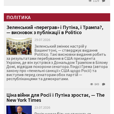
1129
ПОЛІТИКА
Зеленський «переграв» і Путіна, і Трампа?,
— висновок з публікації в Politico
29.07.2026
Зеленський змінює настрій у
Вашингтоні, — стверджує видання
Politico. Такі висновки видання робить
за результатами перебування в США президента
України, де він зустрівся з Дональдом Трампом в Білому
Домі, відвідав похорони сенатора Ліндсі Грема (автора
закону про «пекельні санкції» США щодо Росії) та
виступив перед сенаторам обох партій —
республіканцями та демократами.
849
Ціна війни для Росії і Путіна зростає, — The
New York Times
23.07.2026
Росія щораз більше стикається