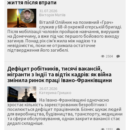
життя після втрати
31.07.2026
Вікторія Матіїв
Віталій Олійник на позивний «Грач»
служив у 68-й окремій єгерській бригаді.
Після мобілізації чоловік пройшов навчання, вирушив
на Донеччину, а вже під час першого бойового виходу
загинув. Понад рік сім'я жила між надією та
невідомістю, поки не отримала остаточне
підтвердження його загибелі.
2504
Дефіцит робітників, тисячі вакансій,
мігранти з Індії та відтік кадрів: як війна
змінила ринок праці Івано-Франківщини
26.07.2026
Катерина Гришко
На Івано-Франківщині одночасно
зростає кількість зареєстрованих безробітних і
посилюється дефіцит працівників. Бізнес шукає людей
для виробництва, будівництва, транспорту, медицини
та сфери обслуговування, однак закрити вакансії стає
дедалі складніше.
1351