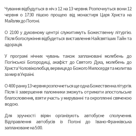
Чування відбудуться в ніч з 12 на 13 червня. Розпочнуться вони 12
червня о 17:30 пішою прощею від монастиря Царя Христа на
Майзлях до Погоні.
О 21:00 у духовному центрі служитимуть Божественну літургію.
Після богослужіння відбудеться виставлення Найсвятіших Тайн та
адорація.
У програмі нічних чувань також заплановані молебень до
Погінської Богородиці, акафіст до Святого Духа, молебень до
Христа Чоловіколюбця, вервиця до Божого Милосердя та молитва
за мир в Україні.
О 4:00 ранку 13 червня розпочнеться ще одна Божественна літургія.
Після її завершення паломники зможуть отримати апостольське
благословення, взяти участь у мируванні та окропленні свяченою
водою.
Для зручності вірян організують автобусне сполучення.
Відправлення автобусів із Погоні до Івано-Франківська
заплановане на 5:00.