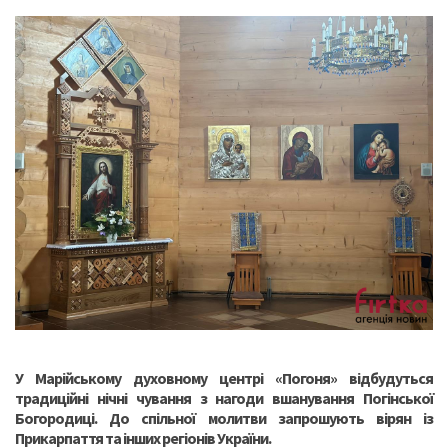
У Марійському духовному центрі «Погоня» відбудуться
традиційні нічні чування з нагоди вшанування Погінської
Богородиці. До спільної молитви запрошують вірян із
Прикарпаття та інших регіонів України.