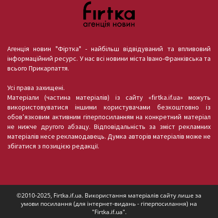
Агенція новин "Фіртка" - найбільш відвідуваний та впливовий
інформаційний ресурс. У нас всі новини міста Івано-Франківська та
всього Прикарпаття.
Усі права захищені.
Матеріали (частина матеріалів) із сайту «firtka.if.ua» можуть
використовуватися іншими користувачами безкоштовно із
обов’язковим активним гіперпосиланням на конкретний матеріал
не нижче другого абзацу. Відповідальність за зміст рекламних
матеріалів несе рекламодавець. Думка авторів матеріалів може не
збігатися з позицією редакції.
©2010-2025, Firtka.if.ua. Використання матеріалів сайту лише за
умови посилання (для інтернет-видань - гіперпосилання) на
"Firtka.if.ua".