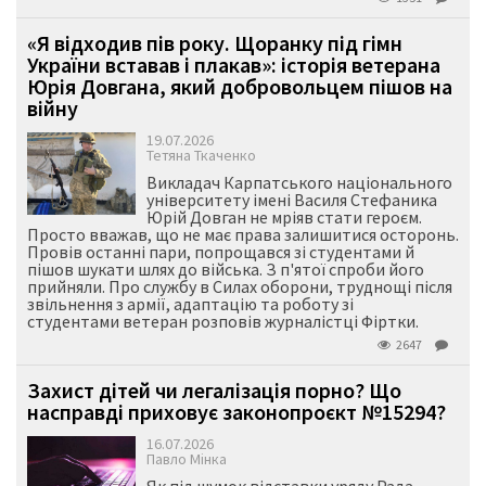
«Я відходив пів року. Щоранку під гімн
України вставав і плакав»: історія ветерана
Юрія Довгана, який добровольцем пішов на
війну
19.07.2026
Тетяна Ткаченко
Викладач Карпатського національного
університету імені Василя Стефаника
Юрій Довган не мріяв стати героєм.
Просто вважав, що не має права залишитися осторонь.
Провів останні пари, попрощався зі студентами й
пішов шукати шлях до війська. З п'ятої спроби його
прийняли. Про службу в Силах оборони, труднощі після
звільнення з армії, адаптацію та роботу зі
студентами ветеран розповів журналістці Фіртки.
2647
Захист дітей чи легалізація порно? Що
насправді приховує законопроєкт №15294?
16.07.2026
Павло Мінка