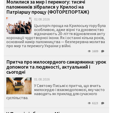
Молилися за мир і перемогу: тисячі
паломників зібралися у Крилосі на
Патріаршу прощу (ФОТОРЕПОРТАЖ)
02.08.2026
Цьогоріч проща на Крилоську гору була
особливою, адже вірні та духовенство
відзначають 20-ліття відновлення акту
коронації чудотворної ікони. Як і останні кілька років,
основний намір паломництва — безперервна молитва
про мир та перемогу України у війні.
1609
Притча про милосердного самарянина: урок
допомоги та людяності, актуальний і
сьогодні
01.08.2026
У Святому Письмі є притча, що вчить
милосердю і взаємодопомозі, яку часто
наводять як приклад для сучасного
суспільства.
6123