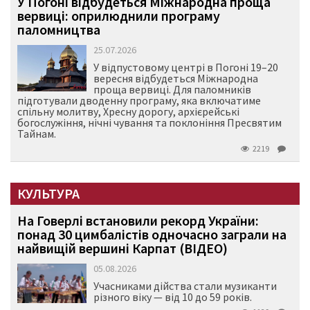
У Погоні відбудеться Міжнародна проща
вервиці: оприлюднили програму
паломництва
25.07.2026
У відпустовому центрі в Погоні 19–20
вересня відбудеться Міжнародна
проща вервиці. Для паломників
підготували дводенну програму, яка включатиме
спільну молитву, Хресну дорогу, архієрейські
богослужіння, нічні чування та поклоніння Пресвятим
Тайнам.
2219
КУЛЬТУРА
На Говерлі встановили рекорд України:
понад 30 цимбалістів одночасно заграли на
найвищій вершині Карпат (ВІДЕО)
05.08.2026
Учасниками дійства стали музиканти
різного віку — від 10 до 59 років.