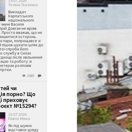
19.07.2026
Тетяна Ткаченко
Викладач
Карпатського
національного
 імені Василя
ій Довган не мріяв
. Просто вважав, що не
алишитися осторонь.
ні пари, попрощався зі
й пішов шукати шлях до
ятої спроби його
о службу в Силах
днощі після звільнення
тацію та роботу зі
ветеран розповів
Фіртки.
2585
ітей чи
ція порно? Що
і приховує
оєкт №15294?
16.07.2026
Павло Мінка
Як під шумок
відставки уряду