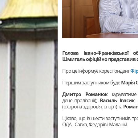
Голова Івано-Франківської о
Шмигаль офіційно представив св
Про це інформує кореспондент
Фі
Першим заступником буде
Марія 
Дмитро Романюк
куруватиме
децентралізації);
Василь Івасик
(
(
охорона здоров'я, спорт) та
Роман
Цікаво, що із шести заступників 
ОДА - Савка, Федорів і Маланій.