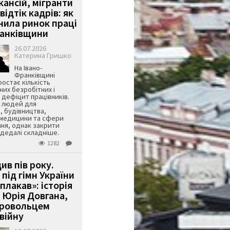
кансій, мігранти
 відтік кадрів: як
інила ринок праці
ранківщини
26.07.2026
Катерина Гришко
На Івано-
Франківщині
остає кількість
их безробітних і
дефіцит працівників.
є людей для
, будівництва,
 медицини та сфери
ня, однак закрити
є дедалі складніше.
1282
ив пів року.
під гімн України
 плакав»: історія
 Юрія Довгана,
бровольцем
війну