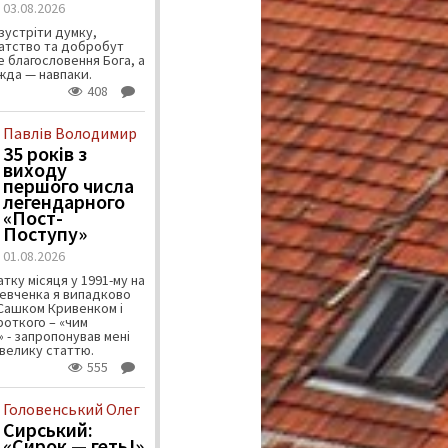
03.08.2026
зустріти думку,
атство та добробут
 благословення Бога, а
ужда — навпаки.
408
Павлів Володимир
35 років з
виходу
першого числа
легендарного
«Пост-
Поступу»
01.08.2026
тку місяця у 1991-му на
евченка я випадково
 Сашком Кривенком і
ороткого – «чим
 - запропонував мені
велику статтю.
555
Головенський Олег
Сирський:
«Сирок — геть!»