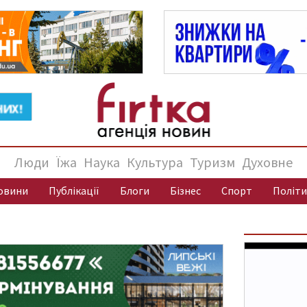
Люди
Їжа
Наука
Культура
Туризм
Духовне
овини
Публікації
Блоги
Бізнес
Спорт
Політи