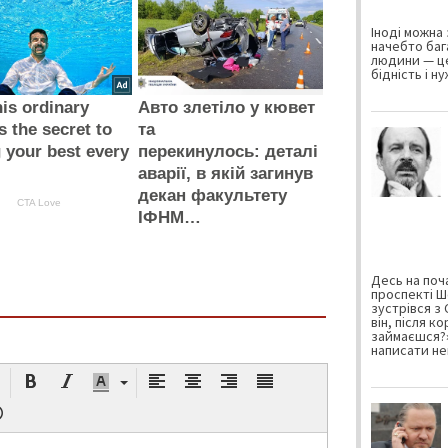
Іноді можна 
начебто баг
людини — це
бідність і н
is ordinary
Авто злетіло у кювет
s the secret to
та
g your best every
перекинулось: деталі
аварії, в якій загинув
декан факультету
CTA Love
ІФНМ…
Десь на поча
проспекті Ш
зустрівся з
він, після к
займаєшся?»
написати не