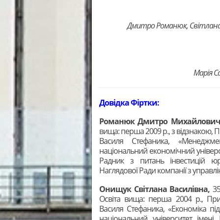
Дмитро Романюк, Світлана О
Марія С
Довідка Фіртки:
Романюк Дмитро Михайлович
вища: перша 2009 р., з відзнакою,
Василя Стефаника, «Менеджмент
національний економічний універ
Радник з питань інвестицій ю
Наглядової Ради компанії з управлі
Онищук Світлана Василівна,
35
Освіта вища: перша 2004 р., При
Василя Стефаника, «Економіка пі
національний університет імені