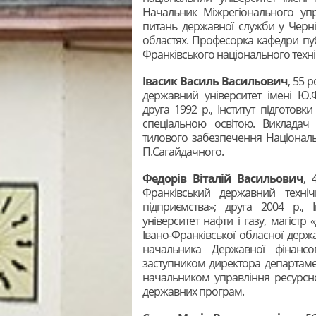
Начальник Міжрегіонального упр
питань державної служби у Чернів
областях. Професорка кафедри пуб
Франківського національного техніч
Івасик Василь Васильович
, 55 
державний університет імені Ю.Фе
друга 1992 р., Інститут підготов
спеціальною освітою. Викладач 
тилового забезпечення Національн
П.Сагайдачного.
Федорів Віталій Васильович
, 
Франківський державний техніч
підприємства»; друга 2004 р., 
університет нафти і газу, магіст
Івано-Франківської обласної держа
начальника Державної фінансово
заступником директора департамен
начальником управління ресурсн
державних програм.