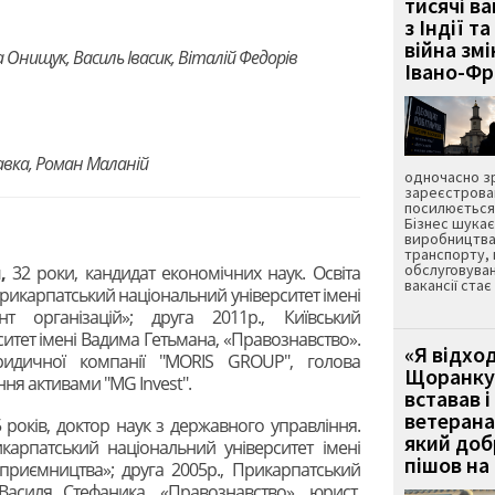
тисячі ва
з Індії та
війна зм
нищук, Василь Івасик, Віталій Федорів
Івано-Ф
авка, Роман Маланій
одночасно зр
зареєстрован
посилюється 
Бізнес шука
виробництва
транспорту,
обслуговуван
,
32 роки, кандидат економічних наук. Освіта
вакансії ста
 Прикарпатський національний університет імені
 організацій»; друга 2011р., Київський
ситет імені Вадима Гетьмана, «Правознавство».
«Я відход
ридичної компанії "MORIS GROUP", голова
Щоранку 
ння активами "MG Invest".
вставав і
ветерана
 років, доктор наук з державного управління.
який до
карпатський національний університет імені
пішов на 
дприємництва»; друга 2005р., Прикарпатський
 Василя Стефаника, «Правознавство», юрист.