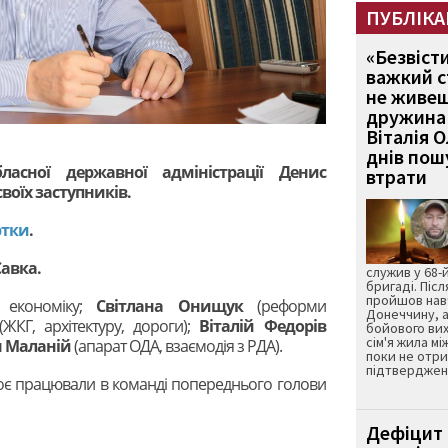
ПУБЛІКА
«Безвіст
важкий с
не живеш
дружина 
Віталія 
днів пошу
бласної державної адміністрації Денис
втрати
оїх заступників.
ртки
.
Савка.
служив у 68-
бригаді. Післ
пройшов нав
 економіку;
Світлана Онищук
(реформи
Донеччину, а
ЖКГ, архітектуру, дороги);
Віталій Федорів
бойового вих
сім'я жила мі
 Маланій
(апарат ОДА, взаємодія з РДА).
поки не отр
підтвердженн
троє працювали в команді попереднього голови
Дефіцит 