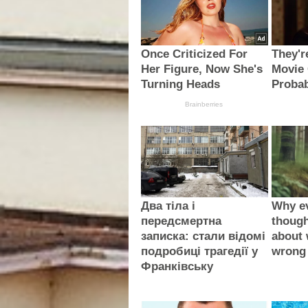
Once Criticized For
They'r
Her Figure, Now She's
Movie 
Turning Heads
Proba
Brainberries
Два тіла і
Why e
передсмертна
thoug
записка: стали відомі
about 
подробиці трагедії у
wrong
Франківську