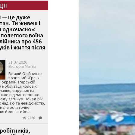
ЦІЇ
и — це дуже
тан. Ти живеш і
 одночасно»:
полеглого воїна
Олійника про 456
ків і життя після
31.07.2026
Вікторія Матіїв
Віталій Олійник на
позивний «Грач»
й окремій єгерській
я мобілізації чоловік
чання, вирушив на
 вже під час першого
оду загинув. Понад рік
ж надією та невідомістю,
имала остаточне
я його загибелі.
2420
робітників,