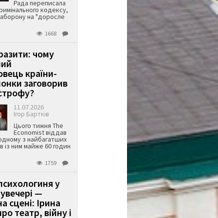
Рада переписала
римінального кодексу,
аборону на "доросле
1668
аразити: чому
ший
вець країни-
онки заговорив
строфу?
11.07.2026
Ігор Бартків
Цього тижня The
Economist віддав
одному з найбагатших
ів із ним майже 60 годин
1759
психологиня у
 увечері —
а сцені: Ірина
ро театр, війну і