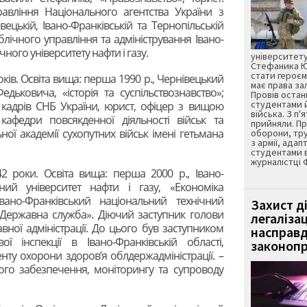
авління Національного агентства України з
ецькій, Івано-Франківській та Тернопільській
лічного управління та адміністрування Івано-
ного університету нафти і газу.
університету
Стефаника Юр
стати героєм
років. Освіта вища: перша 1990 р., Чернівецький
має права з
дьковича, «історія та суспільствознавство»;
Провів остан
студентами 
ки кадрів СНБ України, юрист, офіцер з вищою
війська. З п'
кафедри повсякденної діяльності військ та
прийняли. Пр
ої академії сухопутних військ імені гетьмана
оборони, тру
з армії, адап
студентами 
журналістці 
42 роки. Освіта вища: перша 2000 р., Івано-
ний університет нафти і газу, «Економіка
Івано-Франківський національний технічний
Захист д
р «Державна служба». Діючий заступник голови
легаліза
вної адміністрації. До цього був заступником
насправд
ї інспекції в Івано-Франківській області,
законопр
ту охорони здоров’я облдержадміністрації. –
ого забезпечення‚ моніторингу та супроводу