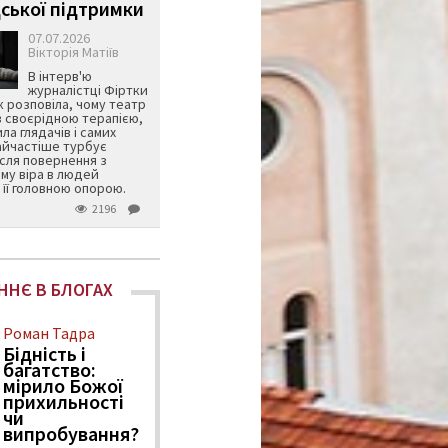
ської підтримки
07.07.2026
Вікторія Матіїв
В інтерв'ю
журналістці Фіртки
 розповіла, чому театр
в своєрідною терапією,
ила глядачів і самих
айчастіше турбує
ісля повернення з
му віра в людей
її головною опорою.
2196
ННЄ В БЛОГАХ
Роман Тадра
Бідність і
багатство:
мірило Божої
прихильності
чи
випробування?