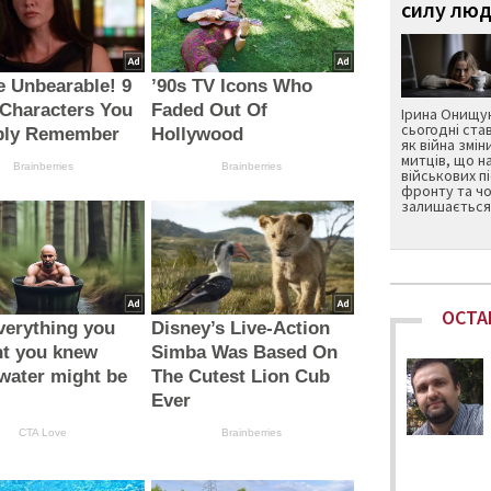
силу люд
e Unbearable! 9
’90s TV Icons Who
Characters You
Faded Out Of
Ірина Онищук
сьогодні ста
bly Remember
Hollywood
як війна змін
митців, що н
Brainberries
Brainberries
військових п
фронту та чо
залишається 
ОСТА
verything you
Disney’s Live-Action
ht you knew
Simba Was Based On
water might be
The Cutest Lion Cub
Ever
CTA Love
Brainberries