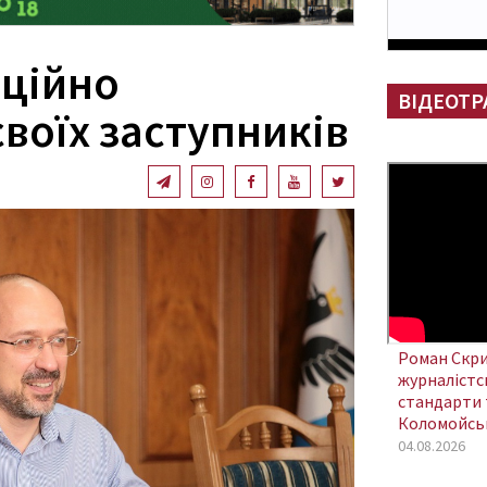
ційно
ВІДЕОТР
воїх заступників
Роман Скри
журналістсь
стандарти 
Коломойсь
04.08.2026