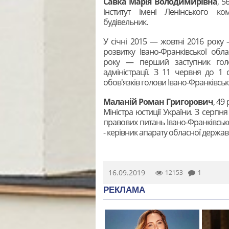
Савка Марія Володимирівна
, 5
інститут імені Ленінського ко
будівельник.
У січні 2015 — жовтні 2016 рок
розвитку Івано-Франківської обла
року — перший заступник голов
адміністрації. З 11 червня до 
обов'язків голови Івано-Франківсько
Маланій Роман Григорович
, 49
Міністра юстиції України. З серпн
правових питань Івано-Франківсько
- керівник апарату обласної державн
16.09.2019
12153
1
РЕКЛАМА