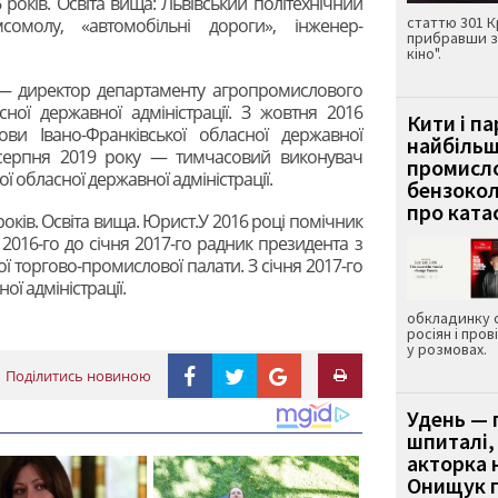
6 років. Освіта вища: Львівський політехнічний
статтю 301 К
мсомолу, «автомобільні дороги», інженер-
прибравши з
кіно".
у — директор департаменту агропромислового
сної державної адміністрації. З жовтня 2016
Кити і п
и Івано-Франківської обласної державної
найбіль
1 серпня 2019 року — тимчасовий виконувач
промисло
ї обласної державної адміністрації.
бензокол
про ката
 років. Освіта вища. Юрист.У 2016 році помічник
я 2016-го до січня 2017-го радник президента з
ї торгово-промислової палати. З січня 2017-го
ої адміністрації.
обкладинку 
росіян і пров
у розмовах.
Поділитись новиною
Удень — 
шпиталі,
акторка н
Онищук п