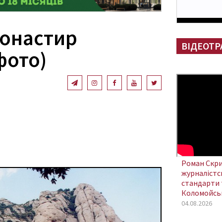
Монастир
ВІДЕОТР
фото)
Роман Скри
журналістсь
стандарти 
Коломойсь
04.08.2026