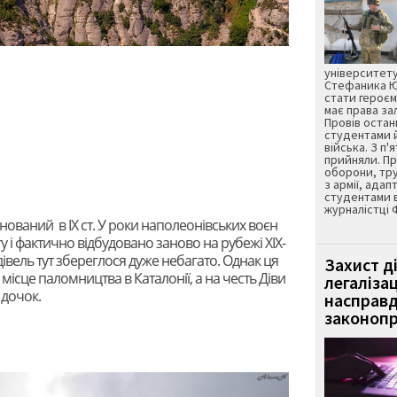
університету
Стефаника Юр
стати героєм
має права з
Провів остан
студентами 
війська. З п'
прийняли. Пр
оборони, тру
з армії, адап
студентами 
журналістці 
ований в IX ст. У роки наполеонівських воєн
і фактично відбудовано заново на рубежі XIX-
дівель тут збереглося дуже небагато. Однак ця
Захист д
місце паломництва в Каталонії, а на честь Діви
легаліза
 дочок.
насправд
законопр