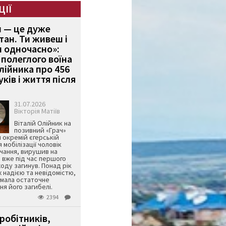
ЦІЇ
и — це дуже
тан. Ти живеш і
 одночасно»:
полеглого воїна
Олійника про 456
ків і життя після
31.07.2026
Вікторія Матіїв
Віталій Олійник на
позивний «Грач»
й окремій єгерській
я мобілізації чоловік
чання, вирушив на
 вже під час першого
оду загинув. Понад рік
ж надією та невідомістю,
имала остаточне
я його загибелі.
2394
робітників,