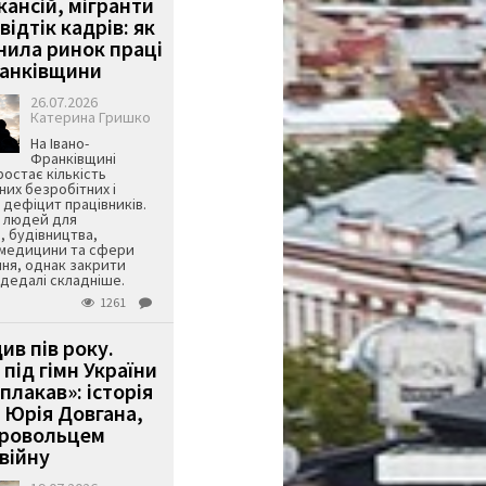
кансій, мігранти
 відтік кадрів: як
інила ринок праці
ранківщини
26.07.2026
Катерина Гришко
На Івано-
Франківщині
остає кількість
их безробітних і
дефіцит працівників.
є людей для
, будівництва,
 медицини та сфери
ня, однак закрити
є дедалі складніше.
1261
ив пів року.
під гімн України
 плакав»: історія
 Юрія Довгана,
бровольцем
війну