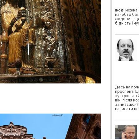
Іноді можна 
начебто баг
людини — це
бідність і н
Десь на поча
проспекті Ш
зустрівся з
він, після к
займаєшся?»
написати не