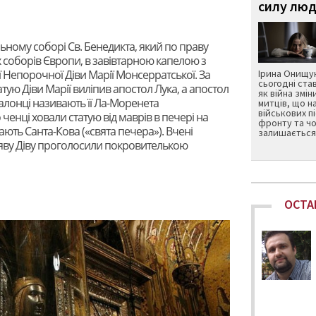
силу люд
ному соборі Св. Бенедикта, який по праву
 соборів Європи, в завівтарною капелою з
ої Непорочної Діви Марії Монсерратської. За
Ірина Онищук
сьогодні ста
тую Діви Марії виліпив апостол Лука, а апостол
як війна змін
Каталонці називають її Ла-Моренета
митців, що н
військових п
 ченці ховали статую від маврів в печері на
фронту та чо
вають Санта-Кова («свята печера»). Вчені
залишається 
агляву Діву проголосили покровителькою
ОСТА