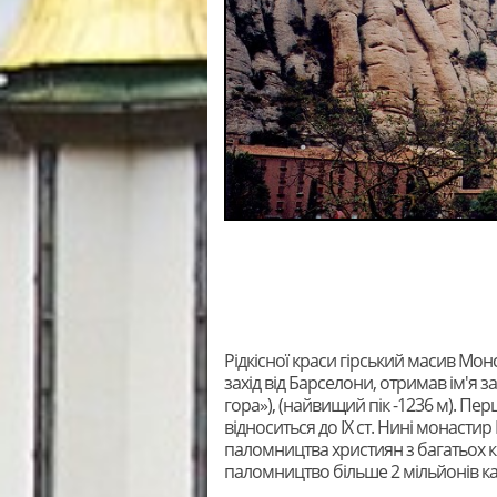
Рідкісної краси гірський масив Мон
захід від Барселони, отримав ім'я з
гора»), (​​найвищий пік -1236 м). Пе
відноситься до IX ст. Нині монастир
паломництва християн з багатьох кр
паломництво більше 2 мільйонів като