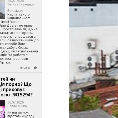
19.07.2026
Тетяна Ткаченко
Викладач
Карпатського
національного
 імені Василя
ій Довган не мріяв
. Просто вважав, що не
алишитися осторонь.
ні пари, попрощався зі
й пішов шукати шлях до
ятої спроби його
о службу в Силах
днощі після звільнення
тацію та роботу зі
ветеран розповів
Фіртки.
2553
ітей чи
ція порно? Що
і приховує
оєкт №15294?
16.07.2026
Павло Мінка
Як під шумок
відставки уряду