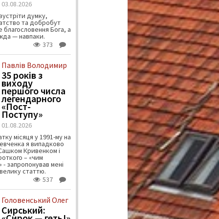
03.08.2026
зустріти думку,
атство та добробут
 благословення Бога, а
ужда — навпаки.
373
Павлів Володимир
35 років з
виходу
першого числа
легендарного
«Пост-
Поступу»
01.08.2026
тку місяця у 1991-му на
евченка я випадково
 Сашком Кривенком і
ороткого – «чим
 - запропонував мені
велику статтю.
537
Головенський Олег
Сирський:
«Сирок — геть!»