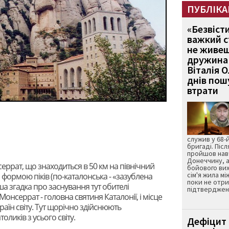
ПУБЛІКА
«Безвіст
важкий с
не живеш
дружина 
Віталія 
днів пошу
втрати
служив у 68-
бригаді. Післ
пройшов нав
Донеччину, а
серрат, що знаходиться в 50 км на північний
бойового вих
сім'я жила мі
а формою піків (по-каталонська - «зазублена
поки не отр
рша згадка про заснування тут обителі
підтвердженн
 Монсеррат - головна святиня Каталонії, і місце
аїн світу. Тут щорічно здійснюють
ликів з усього світу.
Дефіцит 