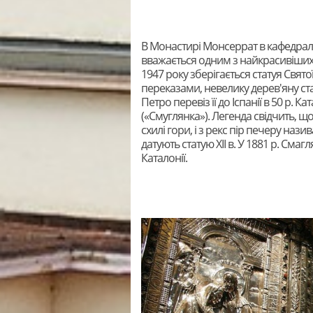
В Монастирі Монсеррат в кафедраль
вважається одним з найкрасивіших
1947 року зберігається статуя Свят
переказами, невелику дерев'яну ста
Петро перевіз її до Іспанії в 50 р. 
(«Смуглянка»). Легенда свідчить, що
схилі гори, і з рекс пір печеру нази
датують статую XII в. У 1881 р. См
Каталонії.