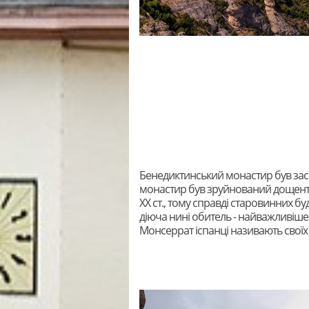
Бенедиктинський монастир був засн
монастир був зруйнований дощенту 
XX ст., тому справді старовинних бу
діюча нині обитель - найважливіше 
Монсеррат іспанці називають своїх