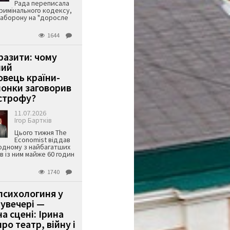
Рада переписала
римінального кодексу,
аборону на "доросле
1644
аразити: чому
ший
вець країни-
онки заговорив
строфу?
11.07.2026
Ігор Бартків
Цього тижня The
Economist віддав
одному з найбагатших
ів із ним майже 60 годин
1740
психологиня у
 увечері —
а сцені: Ірина
ро театр, війну і