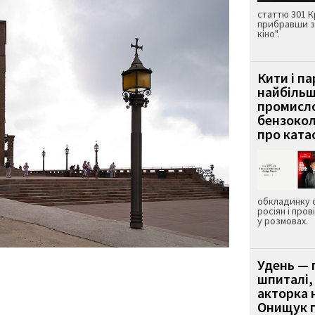
статтю 301 К
прибравши з
кіно".
Кити і п
найбіль
промисло
бензокол
про ката
обкладинку 
росіян і пров
у розмовах.
Удень — 
шпиталі,
акторка н
Онищук п