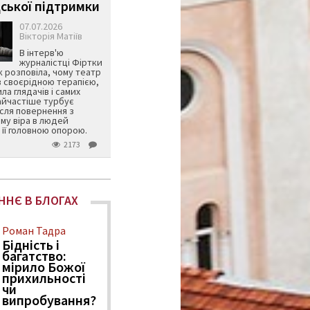
ської підтримки
07.07.2026
Вікторія Матіїв
В інтерв'ю
журналістці Фіртки
 розповіла, чому театр
в своєрідною терапією,
ила глядачів і самих
айчастіше турбує
ісля повернення з
му віра в людей
її головною опорою.
2173
ННЄ В БЛОГАХ
Роман Тадра
Бідність і
багатство:
мірило Божої
прихильності
чи
випробування?