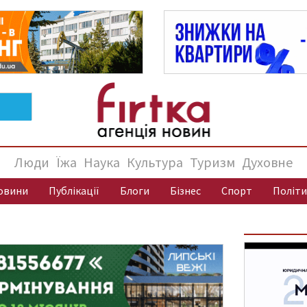
Люди
Їжа
Наука
Культура
Туризм
Духовне
овини
Публікації
Блоги
Бізнес
Спорт
Політи