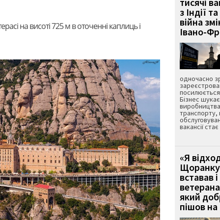
тисячі ва
з Індії та
війна зм
терасі на висоті 725 м в оточенні каплиць і
Івано-Ф
одночасно зр
зареєстрован
посилюється 
Бізнес шука
виробництва
транспорту,
обслуговуван
вакансії ста
«Я відход
Щоранку 
вставав і
ветерана
який до
пішов на 