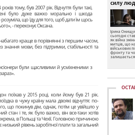
силу люд
4 років тому, був 2007 рік. Відчуття були такі,
ені було дуже важко морально і шкода
о розуміла, що їду для того, щоб дати їм щось
ого», - переконує Оксана.
Ірина Онищук
сьогодні ста
як війна змін
 набагато краще в порівнянні з першим часом,
митців, що н
ез знання мови, без підтримки, стабільності та
військових п
фронту та чо
залишається 
енсіонери були щасливими й усміхненими з
 зараз».
ОСТА
н поїхав у 2015 році, коли йому був 21 рік.
їздка в чужу країну мала двоякі відчуття: по-
го, що покинув дім, однак, потім це увійшло у
й стан і те, як було важко, він все-таки хотів
окрема, в Польщі та Чехії. Головною причиною
є низький рівень заробітної плати та загальний