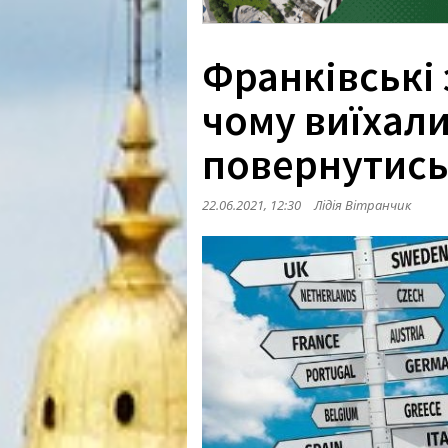
Франківські 
чому виїхали
повернутис
22.06.2021, 12:30
Лідія Вітранчик