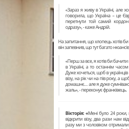
«Зараз я живу в Україні, але х
говорила, що Україна – це Євр
перетнути той самий кордон
одразу», - каже Андрій.
На запитання, що хлопець хотів би 
він запевнив, що тут багато нюансів
«Перш за все, я хотів би бачити
в Україні, а то останнім часом
Дуже хочеться, щоб в українців 
візу, на рік чи на пів року, а 
домашнє… але я дуже сумніваюс
жаль», - переконує франківець.
Вікторія: «
Мені було 24 роки, 
відкрити візу, два рази нам в
разу ми з чоловіком отримали 