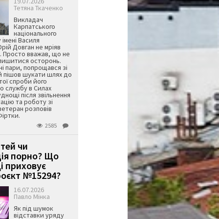
19.07.2026
Тетяна Ткаченко
Викладач
Карпатського
національного
 імені Василя
ій Довган не мріяв
. Просто вважав, що не
алишитися осторонь.
ні пари, попрощався зі
й пішов шукати шлях до
ятої спроби його
о службу в Силах
днощі після звільнення
тацію та роботу зі
ветеран розповів
Фіртки.
2585
ітей чи
ція порно? Що
і приховує
оєкт №15294?
16.07.2026
Павло Мінка
Як під шумок
відставки уряду