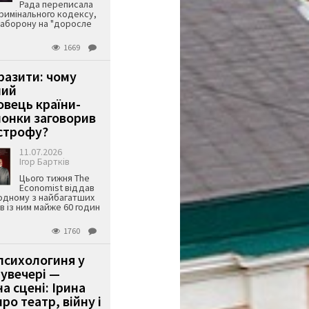
Рада переписала
римінального кодексу,
аборону на "доросле
1669
аразити: чому
ший
вець країни-
онки заговорив
строфу?
11.07.2026
Ігор Бартків
Цього тижня The
Economist віддав
одному з найбагатших
ів із ним майже 60 годин
1760
психологиня у
 увечері —
а сцені: Ірина
ро театр, війну і