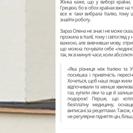
Жінка каже, що у виборі країни, 
Грецією, бо в обох країнах вже на 
все ж таки вибрала Італію, тому
знайти роботу.
Зараз Олена не знає і не може ска
прожила в Італії, тому і світогляд у
важкою, але вивчивши мову, отри
що можна почувати себе «людиною»
так, як в минулі часи, коли абсолю
«Яка різниця між Італією та 
посмішка і привітність пересіч
Хочеться, щоб наші люди жили 
відпочивали та менше хвилювали
газ, купити ліки та ще й залиш
подорож! Перше, що хоті
безплатну медицину, оснаще
виписані за рецептами. Також, с
не регулярне підняття цін, більш