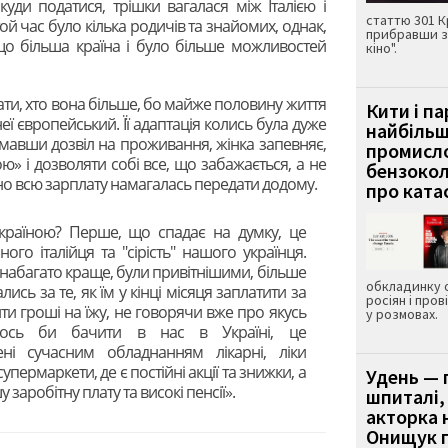
куди податися, трішки вагалася між Італією і
статтю 301 К
той час було кілька родичів та знайомих, однак,
прибравши з
 що більша країна і було більше можливостей
кіно".
зати, хто вона більше, бо майже половину життя
Кити і п
 неї європейський. Її адаптація колись була дуже
найбіль
мавши дозвіл на проживання, жінка запевняє,
промисло
 і дозволяти собі все, що забажається, а не
бензокол
тно всю зарплату намагалась передати додому.
про ката
Україною? Перше, що спадає на думку, це
ного італійця та "сірість" нашого українця.
набагато краще, були привітнішими, більше
обкладинку 
сь за те, як їм у кінці місяця заплатити за
росіян і пров
ити гроші на їжу, не говорячи вже про якусь
у розмовах.
лось би бачити в нас в Україні, це
ні сучасним обладнанням лікарні, ліки
упермаркети, де є постійні акції та знижки, а
Удень — 
у заробітну плату та високі пенсії».
шпиталі,
акторка н
Онищук п