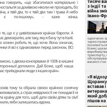
тисячі ва
яна говорить, «що збагатилася матеріально і
з Індії та
 ностальгія за домівкою ніколи не проходить, бо
війна зм
на, а твій дім, то є твій дім: там і трава й небо
Івано-Ф
 є по-іншому», - каже жінка.
е те, що є у цивілізованих країнах Європи. А
с демократію, але таку, яку я бачу тут в Італії.
одночасно зр
зареєстрован
о кожен робить те, що хоче. Вона означає,
посилюється 
инки й всі є однаковими перед законом, ВСІ
Бізнес шука
виробництва
транспорту,
обслуговуван
сумкою, з двома консервами й 100$ в кишені
вакансії ста
 сторонньої допомоги. Дай Боже, щоб наша
нас приїжджали люди з інших країн».
«Я відход
Щоранку 
вставав і
 років тому та обрала своєю країною сонячну
ветерана
вилювалася, а страх невідомості не покидав її ні
який до
 країну для того, щоб дати своїм дітям та сім’ї
пішов на 
 мати, якби залишилась вдома.