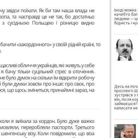
очу звідси поїхати. Як би там наша влада не
Іноді можна 
начебто баг
опа, та насправді це не так, бо достатньо
людини — це
 з сусідньою Польщею і різницю видно
бідність і н
бачити «закордонного» у своїй рідній країні, то
.
 щасливі обличчя українців, які живуть у себе
 я бачу тільки суцільний стрес в оточення.
не було думок на скільки їм відкрити робочу
щоб були думки зовсім про інше: про своє, про
Десь на поча
я, що щось зміниться, принаймні зараз, на
проспекті Ш
зустрівся з
він, після к
займаєшся?»
написати не
коли я виїхала за кордон. Було дуже важко
ідмовляли, переробляли паспорти. Третього
шенгенську візу. Коли повідомили, що віза