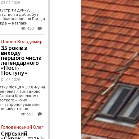
03.08.2026
зустріти думку,
атство та добробут
 благословення Бога, а
ужда — навпаки.
410
Павлів Володимир
35 років з
виходу
першого числа
легендарного
«Пост-
Поступу»
01.08.2026
тку місяця у 1991-му на
евченка я випадково
 Сашком Кривенком і
ороткого – «чим
 - запропонував мені
велику статтю.
555
Головенський Олег
Сирський:
«Сирок — геть!»