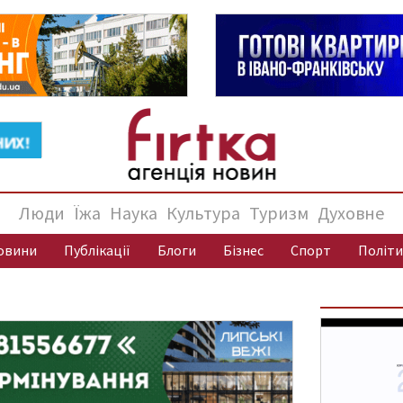
Люди
Їжа
Наука
Культура
Туризм
Духовне
овини
Публікації
Блоги
Бізнес
Спорт
Політи