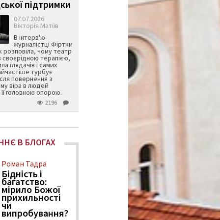
ської підтримки
07.07.2026
Вікторія Матіїв
В інтерв'ю
журналістці Фіртки
 розповіла, чому театр
в своєрідною терапією,
ила глядачів і самих
айчастіше турбує
ісля повернення з
му віра в людей
її головною опорою.
2196
ННЄ В БЛОГАХ
Роман Тадра
Бідність і
багатство:
мірило Божої
прихильності
чи
випробування?