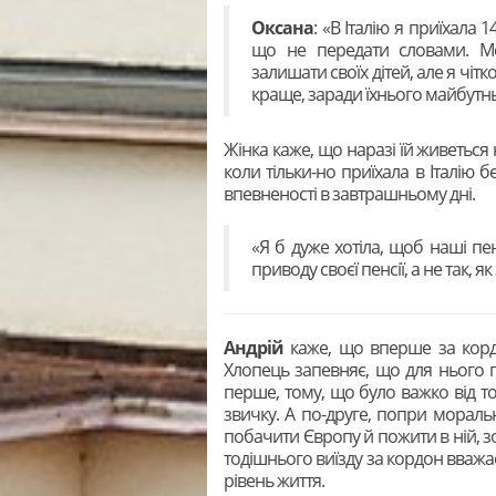
Оксана
: «В Італію я приїхала 1
що не передати словами. М
залишати своїх дітей, але я чітк
краще, заради їхнього майбутнь
Жінка каже, що наразі їй живеться
коли тільки-но приїхала в Італію б
впевненості в завтрашньому дні.
«Я б дуже хотіла, щоб наші п
приводу своєї пенсії, а не так, як
Андрій
каже, що вперше за кордо
Хлопець запевняє, що для нього по
перше, тому, що було важко від то
звичку. А по-друге, попри моральни
побачити Європу й пожити в ній, з
тодішнього виїзду за кордон вважа
рівень життя.