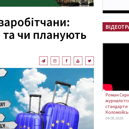
заробітчани:
ВІДЕОТР
 та чи планують
ь
Роман Скри
журналістсь
стандарти 
Коломойсь
04.08.2026