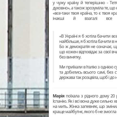
у чужу країну й теперішню - Тет
духовно», а також зрозуміла те, що
«все-таки твоя країна, то є твоя краї
інакші й взагалі все
«В Україні я б хотіла бачити вс
найбільше, я б хотіла бачити в на
Бо ж демократія не означає, щ
що кожен відповідає за свої вч
без винятку.
Ми приїхали в Італію з однією 
та добились всього самі, без
держава так розцвіла, щоб і до 
Марія
поїхала з рідного дому 20
Іспанію. Як і всі вона дуже сильно х
на мить. Жінка запевняє, що змінила
краще майбутнє, якого б не змогла