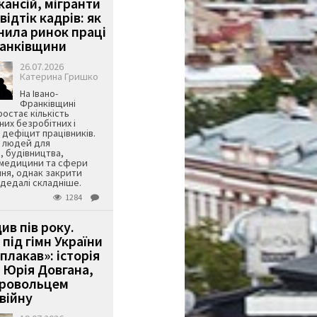
кансій, мігранти
 відтік кадрів: як
інила ринок праці
ранківщини
26.07.2026
Катерина Гришко
На Івано-
Франківщині
остає кількість
их безробітних і
дефіцит працівників.
є людей для
, будівництва,
 медицини та сфери
ня, однак закрити
є дедалі складніше.
1284
ив пів року.
під гімн України
 плакав»: історія
 Юрія Довгана,
бровольцем
війну