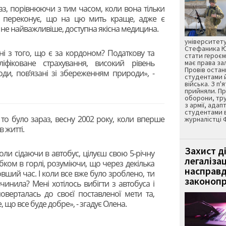
аз, порівнюючи з тим часом, коли вона тільки
ка переконує, що на цю мить краще, адже є
чи не найважливіше, доступна якісна медицина.
університету
Стефаника Юр
ні з того, що є за кордоном? Податкову та
стати героєм
ліфіковане страхування, високий рівень
має права з
Провів остан
ходи, пов’язані зі збереженням природи», -
студентами 
війська. З п'
прийняли. Пр
оборони, тру
з армії, адап
студентами 
 то було зараз, весну 2002 року, коли вперше
журналістці 
 житті.
Захист д
оли сідаючи в автобус, цілуєш свою 5-річну
легаліза
убком в горлі, розуміючи, що через декілька
насправд
вший час. І коли все вже було зроблено, ти
законопр
инила? Мені хотілось вибігти з автобуса і
поверталась до своєї поставленої мети та,
 що все буде добре», - згадує Олена.