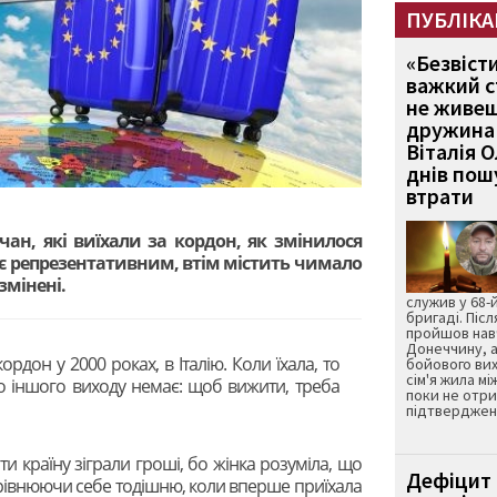
ПУБЛІКА
«Безвіст
важкий с
не живеш
дружина 
Віталія 
днів пошу
втрати
ан, які виїхали за кордон, як змінилося
 є репрезентативним, втім містить чимало
 змінені.
служив у 68-
бригаді. Післ
пройшов нав
Донеччину, а
ордон у 2000 роках, в Італію. Коли їхала, то
бойового вих
сім'я жила мі
що іншого виходу немає: щоб вижити, треба
поки не отр
и».
підтвердженн
и країну зіграли гроші, бо жінка розуміла, що
Дефіцит 
орівнюючи себе тодішню, коли вперше приїхала