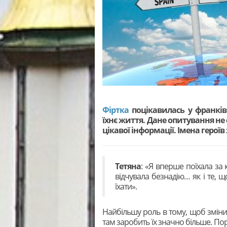
Фіртка
поцікавилась у франківч
їхнє життя. Дане опитування не
цікавої інформації. Імена героїв
Тетяна
: «Я вперше поїхала за к
відчувала безнадію… як і те, 
їхат
Найбільшу роль в тому, щоб змінит
там заробить їх значно більше. П