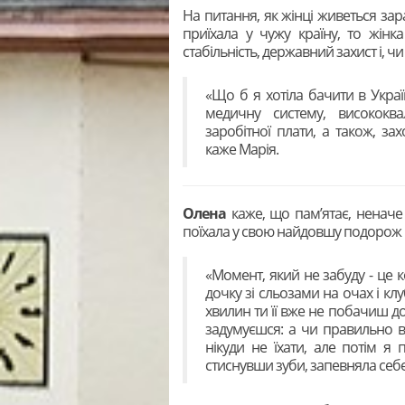
На питання, як жінці живеться зар
приїхала у чужу країну, то жін
стабільність, державний захист і, 
«Що б я хотіла бачити в Украї
медичну систему, висококва
заробітної плати, а також, за
каже Марія.
Олена
каже, що пам’ятає, неначе
поїхала у свою найдовшу подорож в
«Момент, який не забуду - це к
дочку зі сльозами на очах і кл
хвилин ти її вже не побачиш до
задумуєшся: а чи правильно вч
нікуди не їхати, але потім я 
стиснувши зуби, запевняла себе,