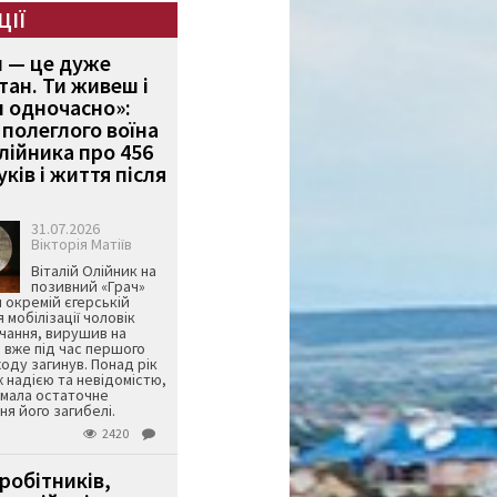
ЦІЇ
и — це дуже
тан. Ти живеш і
 одночасно»:
полеглого воїна
Олійника про 456
ків і життя після
31.07.2026
Вікторія Матіїв
Віталій Олійник на
позивний «Грач»
й окремій єгерській
я мобілізації чоловік
чання, вирушив на
 вже під час першого
оду загинув. Понад рік
ж надією та невідомістю,
имала остаточне
я його загибелі.
2420
робітників,