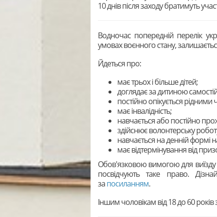
10 днів після заходу братимуть учас
Водночас попередній перелік укр
умовах воєнного стану, залишаєтьс
Йдеться про:
має трьох і більше дітей;
доглядає за дитиною самості
постійно опікується рідними 
має інвалідність;
навчається або постійно про
здійснює волонтерську робот
навчається на денній формі 
має відтермінування від приз
Обов'язковою вимогою для виїзду у
посвідчують таке право. Дізна
за
посиланням
.
Іншим чоловікам від 18 до 60 років