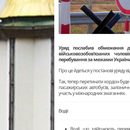
Уряд послабив обмеження д
військовозобов’язаних чолов
перебування за межами Україн
Про це йдеться у постанові уряду в
Так, тепер перетинати кордон буде
пасажирських автобусів, залізнич
участь у міжнародних змаганнях.
Водії
Водії, що здійснюють пере