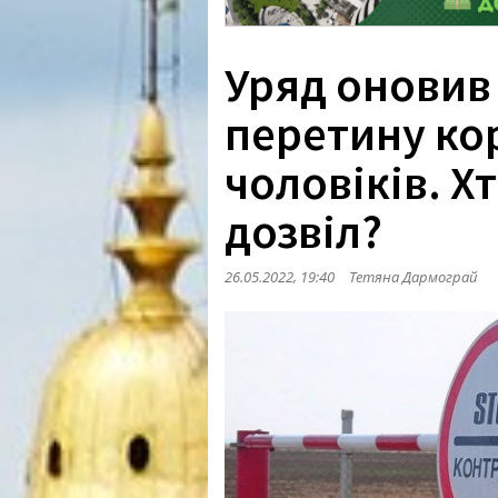
Уряд оновив
перетину ко
чоловіків. Х
дозвіл?
26.05.2022, 19:40
Тетяна Дармограй