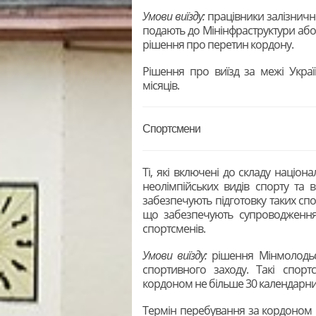
Умови виїзду:
працівники залізнично
подають до Мінінфраструктури або 
рішення про перетин кордону.
Рішення про виїзд за межі Укра
місяців.
Спортсмени
Ті, які включені до складу націон
неолімпійських видів спорту та ви
забезпечують підготовку таких спо
що забезпечують супроводження,
спортсменів.
Умови виїзду:
рішення Мінмолодьс
спортивного заходу. Такі спор
кордоном не більше 30 календарни
Термін перебування за кордоном мо