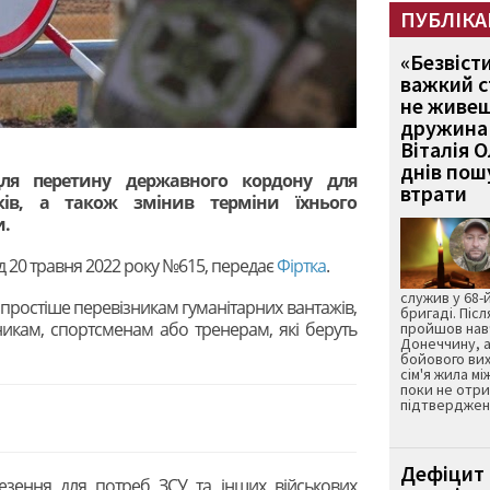
ПУБЛІКА
«Безвіст
важкий с
не живеш
дружина 
Віталія 
днів пошу
ля перетину державного кордону для
втрати
іків, а також змінив терміни їхнього
и.
ід 20 травня 2022 року №615, передає
Фіртка
.
служив у 68-
 простіше перевізникам гуманітарних вантажів,
бригаді. Післ
никам, спортсменам або тренерам, які беруть
пройшов нав
Донеччину, а
бойового вих
сім'я жила мі
поки не отр
підтвердженн
Дефіцит 
везення для потреб ЗСУ та інших військових