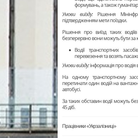
формувань, а також гуманіта
Умови виїзду:
Рішення Мінінфрас
підтвердженням мети поїздки.
Рішення про виїзд таких водії
безперервно вони можуть бути за к
Водії транспортних засобі
перевезення та возять пасажи
Умови виїзду:
інформація про водія 
На одному транспортному зас
перетинати один водій на вантажн
автобусі.
За таких обставин водії можуть б
45 діб.
Працівники «Укрзалізниці»