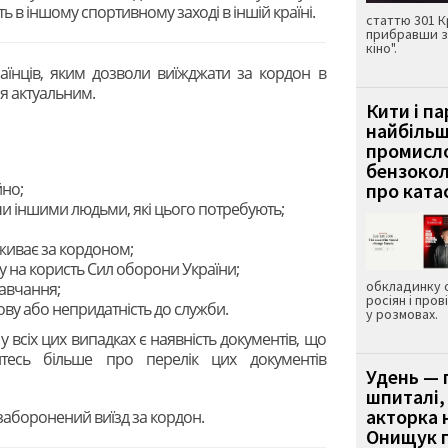
ть в іншому спортивному заході в іншій країні.
статтю 301 К
прибравши з
кіно".
аїнців, яким дозволи виїжджати за кордон в
я актуальним.
Кити і п
найбіль
промисло
бензокол
йно;
про ката
чи іншими людьми, які цього потребують;
живає за кордоном;
у на користь Сил оборони України;
обкладинку 
навчання;
росіян і пров
ову або непридатність до служби.
у розмовах.
 всіх цих випадках є наявність документів, що
йтесь більше про перелік цих документів
Удень — 
шпиталі,
акторка н
 заборонений виїзд за кордон.
Онищук п