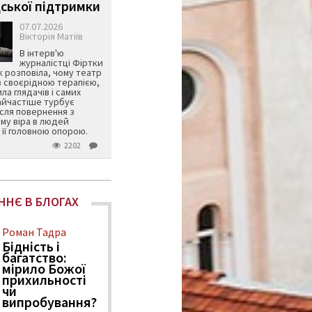
ської підтримки
07.07.2026
Вікторія Матіїв
В інтерв'ю
журналістці Фіртки
 розповіла, чому театр
в своєрідною терапією,
ила глядачів і самих
айчастіше турбує
ісля повернення з
му віра в людей
її головною опорою.
2202
ННЄ В БЛОГАХ
Роман Тадра
Бідність і
багатство:
мірило Божої
прихильності
чи
випробування?