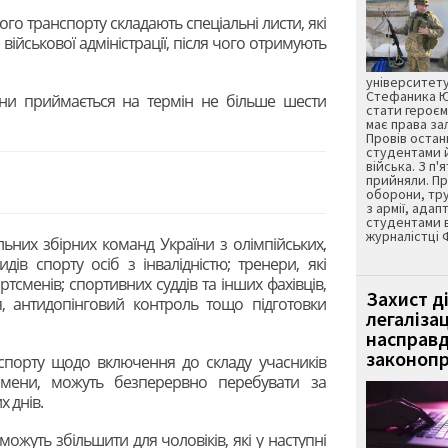
го транспорту складають спеціальні листи, які
військової адміністрації, після чого отримують
університету
Стефаника Юр
їни приймається на термін не більше шести
стати героєм
має права з
Провів остан
студентами 
війська. З п'
прийняли. Пр
оборони, тру
з армії, адап
студентами 
журналістці 
альних збірних команд України з олімпійських,
дів спорту осіб з інвалідністю; тренери, які
ртсменів; спортивних суддів та інших фахівців,
Захист д
 антидопінговий контроль тощо підготовки
легаліза
насправд
законопр
порту щодо включення до складу учасників
тсмени, можуть безперервно перебувати за
х днів.
жуть збільшити для чоловіків, які у наступні