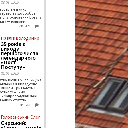
03.08.2026
зустріти думку,
атство та добробут
 благословення Бога, а
ужда — навпаки.
421
Павлів Володимир
35 років з
виходу
першого числа
легендарного
«Пост-
Поступу»
01.08.2026
тку місяця у 1991-му на
евченка я випадково
 Сашком Кривенком і
ороткого – «чим
 - запропонував мені
велику статтю.
561
Головенський Олег
Сирський:
«Сирок — геть!»