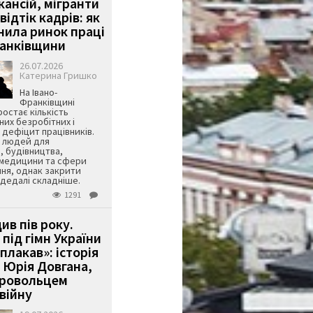
кансій, мігранти
 відтік кадрів: як
інила ринок праці
ранківщини
26.07.2026
Катерина Гришко
На Івано-
Франківщині
остає кількість
их безробітних і
дефіцит працівників.
є людей для
, будівництва,
 медицини та сфери
ня, однак закрити
є дедалі складніше.
1291
ив пів року.
під гімн України
 плакав»: історія
 Юрія Довгана,
бровольцем
війну