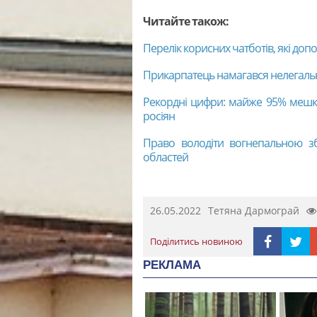
Читайте також:
Перелік корисних чатботів, які доп
Прикарпатець намагався нелегаль
Рекордні цифри: майже 95% мешка
росіян
Право володіти вогнепальною з
областей
26.05.2022
Тетяна Дармограй
Поділитись новиною
РЕКЛАМА