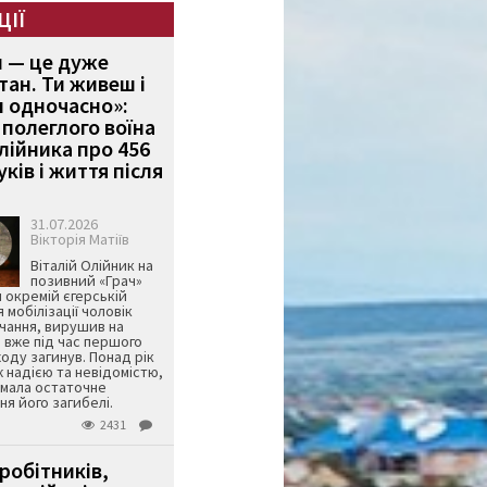
ЦІЇ
и — це дуже
тан. Ти живеш і
 одночасно»:
полеглого воїна
Олійника про 456
ків і життя після
31.07.2026
Вікторія Матіїв
Віталій Олійник на
позивний «Грач»
й окремій єгерській
я мобілізації чоловік
чання, вирушив на
 вже під час першого
оду загинув. Понад рік
ж надією та невідомістю,
имала остаточне
я його загибелі.
2431
робітників,