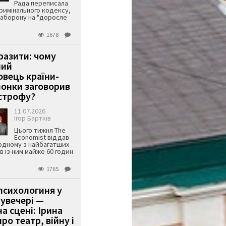
Рада переписала
римінального кодексу,
аборону на "доросле
1678
аразити: чому
ший
вець країни-
онки заговорив
строфу?
11.07.2026
Ігор Бартків
Цього тижня The
Economist віддав
одному з найбагатших
ів із ним майже 60 годин
1765
психологиня у
 увечері —
а сцені: Ірина
ро театр, війну і