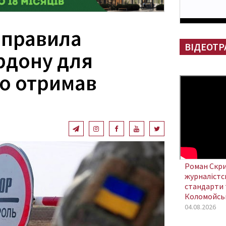
 правила
ВІДЕОТР
рдону для
то отримав
Роман Скри
журналістсь
стандарти 
Коломойсь
04.08.2026