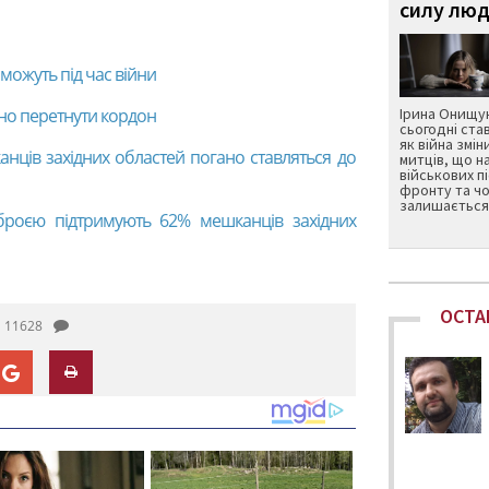
силу люд
оможуть під час війни
но перетнути кордон
Ірина Онищук
сьогодні ста
як війна змін
нців західних областей погано ставляться до
митців, що н
військових п
фронту та чо
залишається 
броєю підтримують 62% мешканців західних
ОСТА
11628