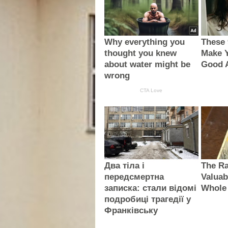
Why everything you
These 
thought you knew
Make 
about water might be
Good A
wrong
CTA Love
Два тіла і
The Ra
передсмертна
Valuab
записка: стали відомі
Whole
подробиці трагедії у
Франківську