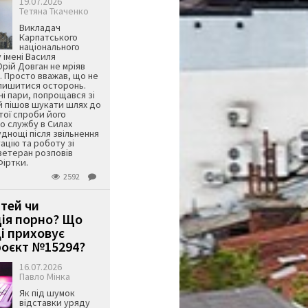
19.07.2026
Тетяна Ткаченко
Викладач
Карпатського
національного
 імені Василя
ій Довган не мріяв
. Просто вважав, що не
алишитися осторонь.
ні пари, попрощався зі
й пішов шукати шлях до
ятої спроби його
о службу в Силах
днощі після звільнення
тацію та роботу зі
ветеран розповів
Фіртки.
2592
ітей чи
ція порно? Що
і приховує
оєкт №15294?
16.07.2026
Павло Мінка
Як під шумок
відставки уряду