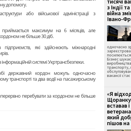
тисячі ва
рну допомогу.
з Індії та
війна зм
труктури або військової адміністрації з
Івано-Ф
в приймається максимум на 6 місяців, але
ордоном не більше 30 діб.
в підприємств, які здійснюють міжнародні
одночасно зр
зареєстрован
рів.
посилюється 
Бізнес шука
в інформаційній системі Укртрансбезпеки.
виробництва
транспорту,
обслуговуван
обі державний кордон можуть одночасно
вакансії ста
ому транспорті та два водії на пасажирському
«Я відход
езперервно перебувати за кордоном не більше
Щоранку 
вставав і
ветерана
який до
пішов на 