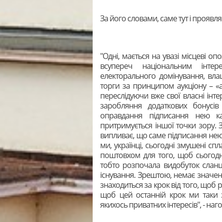
За його словами, саме тут і проявляє
"Одні, мається на увазі місцеві оп
всупереч національним інтер
електорального домінування, влаш
торги за принципом аукціону – «а
переслідуючи вже свої власні інт
заробляння додаткових бонусів
оправдання підписання нею ка
притримується іншої точки зору. З
випливає, що саме підписання нею т
ми, українці, сьогодні змушені спла
поштовхом для того, щоб сьогодн
тобто розпочала видобуток сланце
існування. Зрештою, немає значен
знаходиться за крок від того, щоб
щоб цей останній крок ми таки 
якихось приватних інтересів", - на