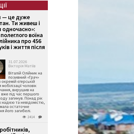
ЦІЇ
и — це дуже
тан. Ти живеш і
 одночасно»:
полеглого воїна
Олійника про 456
ків і життя після
31.07.2026
Вікторія Матіїв
Віталій Олійник на
позивний «Грач»
й окремій єгерській
я мобілізації чоловік
чання, вирушив на
 вже під час першого
оду загинув. Понад рік
ж надією та невідомістю,
имала остаточне
я його загибелі.
2414
робітників,