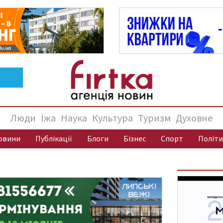
Люди
Їжа
Наука
Культура
Туризм
Духовне
овини
Публікації
Блоги
Бізнес
Спорт
Політи