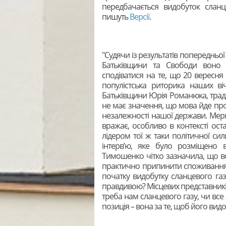
передбачається видобуток сланц
пишуть
Версії
.
"Судячи із результатів попередньої 
Батьківщини та Свободи воно 
сподіватися на те, що 20 вересн
популістська риторика наших ві
Батьківщини Юрія Романюка, традиц
не має значення, що мова йде пр
незалежності нашої держави. Мерка
вражає, особливо в контексті оста
лідером тої ж таки політичної с
інтерв’ю, яке було розміщено в
Тимошенко чітко зазначила, що во
практично припинити споживання ро
початку видобутку сланцевого газ
правдивою? Місцевих представників
треба нам сланцевого газу, чи все 
позиція – вона за те, щоб його видо