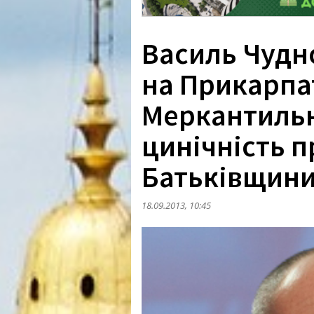
Василь Чудн
на Прикарпат
Меркантильн
цинічність 
Батьківщини
18.09.2013, 10:45