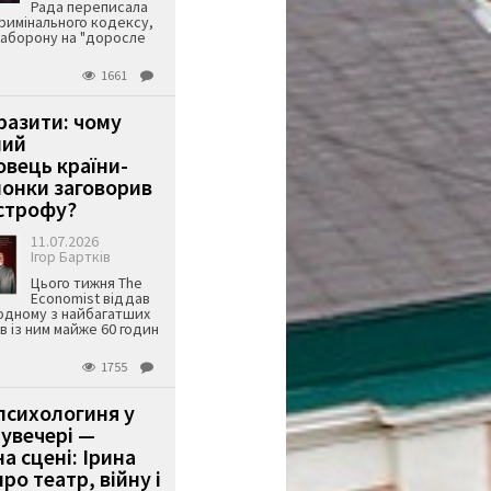
Рада переписала
римінального кодексу,
аборону на "доросле
1661
аразити: чому
ший
вець країни-
онки заговорив
строфу?
11.07.2026
Ігор Бартків
Цього тижня The
Economist віддав
одному з найбагатших
ів із ним майже 60 годин
1755
психологиня у
 увечері —
а сцені: Ірина
ро театр, війну і