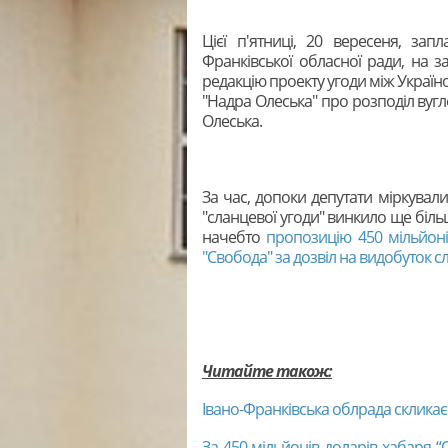
Цієї п'ятниці, 20 вересеня, зап
Франківської обласної ради, на з
редакцію проекту угоди між Україн
"Надра Олеська" про розподіл вугл
Олеська.
За час, допоки депутати міркували
"сланцевої угоди" винкило ще біль
начебто
пропозицію 450 мільйоні
"Свобода" за дозвіл на видобуток 
Читайте також:
Івано-Франківська облрада скликає
За 450 мільйонів доларів хабаря 