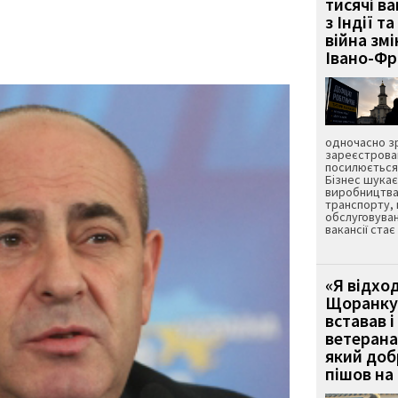
тисячі ва
з Індії та
війна зм
Івано-Ф
одночасно зр
зареєстрован
посилюється 
Бізнес шука
виробництва
транспорту,
обслуговуван
вакансії ста
«Я відход
Щоранку 
вставав і
ветерана
який до
пішов на 