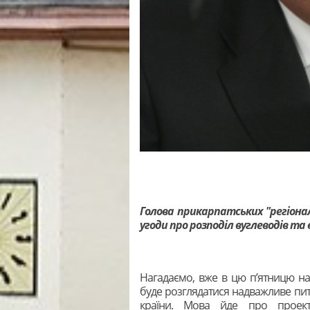
Голова прикарпатських "регіона
угоди про розподіл вуглеводів та
Нагадаємо, вже в цю п’ятницю на 
буде розглядатися надважливе пита
країни. Мова йде про проект