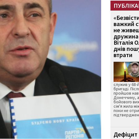
ПУБЛІКА
«Безвіст
важкий с
не живеш
дружина 
Віталія 
днів пошу
втрати
служив у 68-
бригаді. Післ
пройшов нав
Донеччину, а
бойового вих
сім'я жила мі
поки не отр
підтвердженн
Дефіцит 