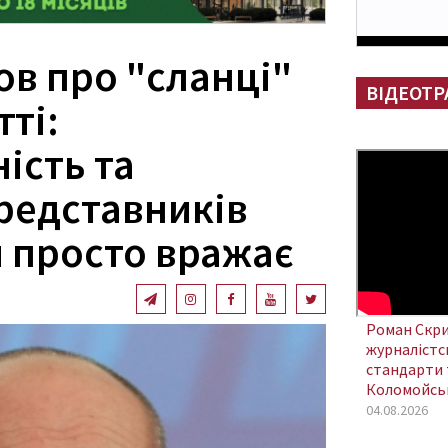
ов про "сланці"
ВІДЕОТР
ті:
ість та
представників
 просто вражає
Роман Скри
журналістсь
стандарти 
Коломойсь
04.08.2026