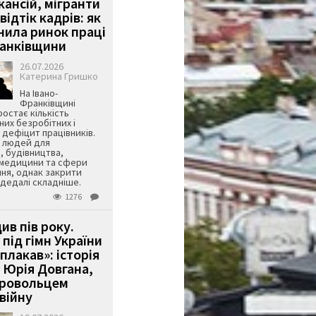
кансій, мігранти
 відтік кадрів: як
інила ринок праці
ранківщини
26.07.2026
Катерина Гришко
На Івано-
Франківщині
остає кількість
их безробітних і
дефіцит працівників.
є людей для
, будівництва,
 медицини та сфери
ня, однак закрити
є дедалі складніше.
1276
ив пів року.
під гімн України
 плакав»: історія
 Юрія Довгана,
бровольцем
війну