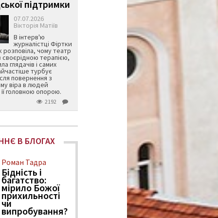
ської підтримки
07.07.2026
Вікторія Матіїв
В інтерв'ю
журналістці Фіртки
 розповіла, чому театр
в своєрідною терапією,
ила глядачів і самих
айчастіше турбує
ісля повернення з
му віра в людей
її головною опорою.
2192
ННЄ В БЛОГАХ
Роман Тадра
Бідність і
багатство:
мірило Божої
прихильності
чи
випробування?