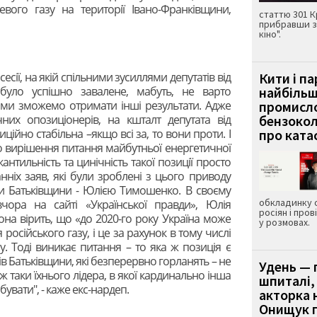
евого газу на території Івано-Франківщини,
статтю 301 К
прибравши з
кіно".
сесії, на якій спільними зусиллями депутатів від
Кити і п
було успішно завалене, мабуть, не варто
найбіль
я ми зможемо отримати інші результати. Адже
промисло
чних опозиціонерів, на кшталт депутата від
бензокол
ійно стабільна –якщо всі за, то вони проти. І
про ката
о вирішення питання майбутньої енергетичної
нтильність та цинічність такої позиції просто
нніх заяв, які були зроблені з цього приводу
или Батьківщини - Юлією Тимошенко. В своєму
обкладинку 
чора на сайті «Української правди», Юлія
росіян і пров
на вірить, що «до 2020-го року Україна може
у розмовах.
сійського газу, і це за рахунок в тому числі
у. Тоді виникає питання – то яка ж позиція є
 Батьківщини, які безперервно горланять – не
Удень — 
ж таки їхнього лідера, в якої кардинально інша
шпиталі,
бувати", - каже екс-нардеп.
акторка н
Онищук п