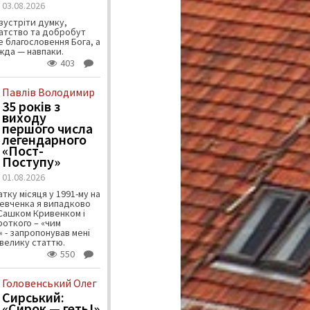
03.08.2026
зустріти думку,
атство та добробут
 благословення Бога, а
ужда — навпаки.
403
Павлів Володимир
35 років з
виходу
першого числа
легендарного
«Пост-
Поступу»
01.08.2026
тку місяця у 1991-му на
евченка я випадково
 Сашком Кривенком і
ороткого – «чим
 - запропонував мені
велику статтю.
550
Головенський Олег
Сирський:
«Сирок — геть!»