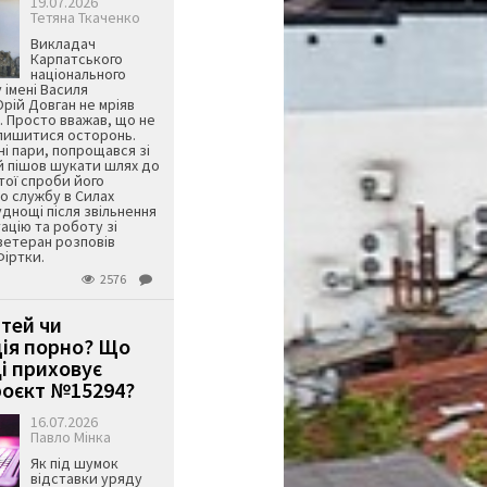
19.07.2026
Тетяна Ткаченко
Викладач
Карпатського
національного
 імені Василя
ій Довган не мріяв
. Просто вважав, що не
алишитися осторонь.
ні пари, попрощався зі
й пішов шукати шлях до
ятої спроби його
о службу в Силах
днощі після звільнення
тацію та роботу зі
ветеран розповів
Фіртки.
2576
ітей чи
ція порно? Що
і приховує
оєкт №15294?
16.07.2026
Павло Мінка
Як під шумок
відставки уряду