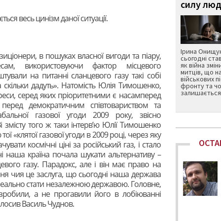
силу люд
ться весь цинізм даної ситуації.
Ірина Онищук
озиціонери, в пошуках власної вигоди та піару,
сьогодні ста
есам, використовуючи фактор місцевого
як війна змін
митців, що н
тували на питанні сланцевого газу такі собі
військових п
 скільки дадуть». Натомість Юлія Тимошенко,
фронту та чо
залишається 
ереси, серед яких пріоритетними є насамперед
 перед демократичним співтовариством та
бальної газової угоди 2009 року, звісно
і змісту того ж таки інтерв’ю Юлії Тимошенко
ої «клятої газової угоди в 2009 році, через яку
ОСТА
чувати космічні ціні за російський газ, і стало
і наша країна почала шукати альтернативу –
вого газу. Парадокс, але і він має право на
ня чия це заслуга, що сьогодні наша держава
 реально стати незалежною державою. Головне,
зробили, а не прогавили його в лобіюванні
голосив Василь Чуднов.