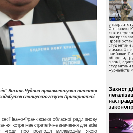
університету
Стефаника Юр
стати героєм
має права з
Провів остан
студентами 
війська. З п'
прийняли. Пр
оборони, тру
з армії, адап
студентами 
журналістці 
Захист д
лів" Василь Чуднов прокоментував питання
легаліза
 видобуток сланцевого газу на Прикарпатті.
насправд
законопр
сесії Івано-Франківської обласної ради знову
ння, котре має стратегічне значення для всієї
 угоди про розподіл вуглеводнів, якою