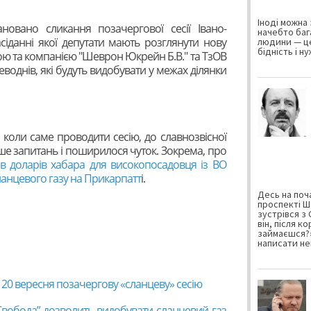
Іноді можна 
лановано сликання позачергової сесії Івано-
начебто баг
асіданні якої депутати мають розглянути нову
людини — це
бідність і н
ою та компанією "Шеврон Юкрейн Б.В." та ТзОВ
еводнів, які будуть видобувати у межах ділянки
 коли саме проводити сесію, до славнозвісної
ше запитань і поширилося чуток. Зокрема, про
в доларів хабара для високопосадовця із ВО
сланцевого газу на Прикарпатт
і.
Десь на поча
проспекті Ш
зустрівся з
він, після к
займаєшся?»
написати не
 20 вересня позачергову «сланцеву» сесію
“Свобода” дозволить видобувати сланцевий газ