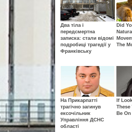
Два тіла і
Did Y
передсмертна
Natura
записка: стали відомі
Movem
подробиці трагедії у
The M
Франківську
На Прикарпатті
If Loo
трагічно загинув
These
ексочільник
Be On
Управління ДСНС
області