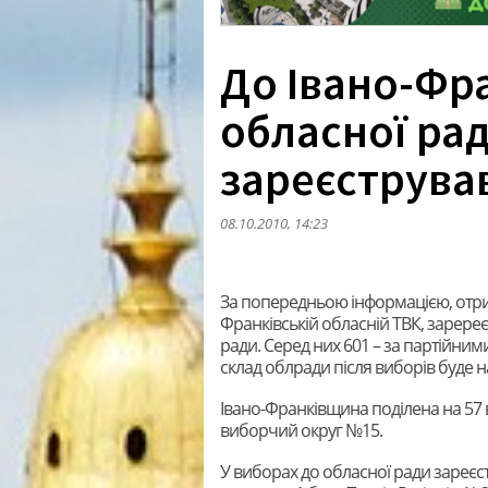
До Івано-Фр
обласної ра
зареєструва
08.10.2010, 14:23
За попередньою інформацією, отри
Франківській обласній ТВК, зарере
ради. Серед них 601 – за партійним
склад облради після виборів буде на
Івано-Франківщина поділена на 57 в
виборчий округ №15.
У виборах до обласної ради зареєст