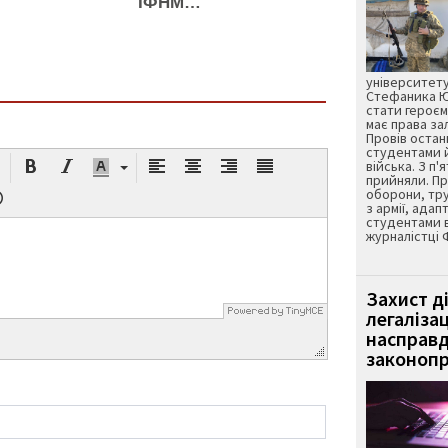
ІФНМ…
університету
Стефаника Юр
стати героєм
має права з
Провів остан
студентами 
війська. З п'
прийняли. Пр
оборони, тру
з армії, адап
студентами 
журналістці 
Захист д
легаліза
насправд
законопр