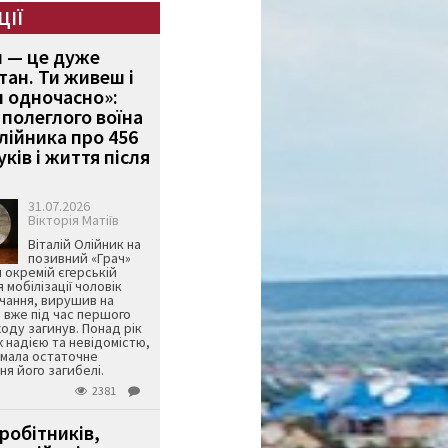
ЦІЇ
и — це дуже
тан. Ти живеш і
 одночасно»:
полеглого воїна
Олійника про 456
ків і життя після
31.07.2026
Вікторія Матіїв
Віталій Олійник на
позивний «Грач»
й окремій єгерській
я мобілізації чоловік
чання, вирушив на
 вже під час першого
оду загинув. Понад рік
ж надією та невідомістю,
имала остаточне
я його загибелі.
2381
робітників,