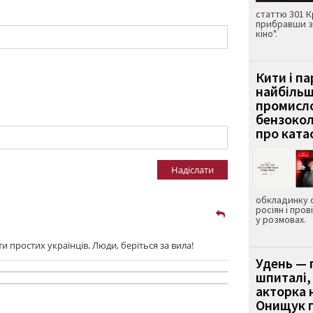
статтю 301 К
прибравши з
кіно".
Кити і п
найбіль
промисло
бензокол
про ката
Надіслати
обкладинку 
росіян і пров
у розмовах.
и простих українців. Люди, беріться за вила!
Удень — 
шпиталі,
акторка н
Онищук п