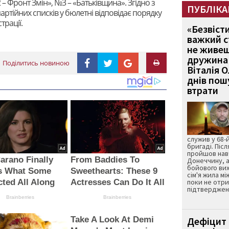
 – Фронт Змін», №3 – «Батьківщина». Згідно з
ПУБЛІКА
тійних списків у бюлетні відповідає порядку
трації.
«Безвіст
важкий с
не живеш
дружина 
Поділитись новиною
Віталія 
днів пошу
втрати
служив у 68-
бригаді. Післ
пройшов нав
arano Finally
From Baddies To
Донеччину, а
бойового вих
s What Some
Sweethearts: These 9
сім'я жила мі
ted All Along
Actresses Can Do It All
поки не отр
підтвердженн
Brainberries
Brainberries
Take A Look At Demi
Дефіцит 