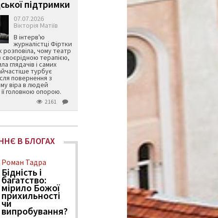
ської підтримки
07.07.2026
Вікторія Матіїв
В інтерв'ю
журналістці Фіртки
 розповіла, чому театр
в своєрідною терапією,
ила глядачів і самих
айчастіше турбує
ісля повернення з
му віра в людей
її головною опорою.
2161
ННЄ В БЛОГАХ
Роман Тадра
Бідність і
багатство:
мірило Божої
прихильності
чи
випробування?