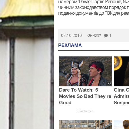
номером 1 буде Партія Регіонів, №2
чинним законодавством порядок пар
подання документів до ТВК для реєс
08.10.2010
4237
1
РЕКЛАМА
Dare To Watch: 6
Gina C
Movies So Bad They're
Admit
Good
Suspec
Brainberries