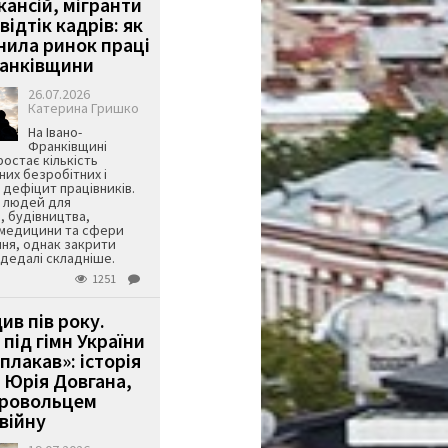
кансій, мігранти
 відтік кадрів: як
інила ринок праці
ранківщини
26.07.2026
Катерина Гришко
На Івано-
Франківщині
остає кількість
их безробітних і
дефіцит працівників.
є людей для
, будівництва,
 медицини та сфери
ня, однак закрити
є дедалі складніше.
1251
ив пів року.
під гімн України
 плакав»: історія
 Юрія Довгана,
бровольцем
війну