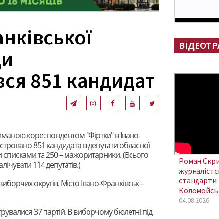
анківської
ВІДЕОТР
ди
вся 851 кандидат
маною кореспондентом "Фіртки" в Івано-
єстровано 851 кандидата в депутати обласної
и списками та 250 – мажоритарники. (Всього
Роман Скри
лічувати 114 депутатів.)
журналістсь
стандарти 
иборчих округів. Місто Івано-Франківськ –
Коломойсь
04.08.2026
рувалися 37 партій. В виборчому бюлетні під