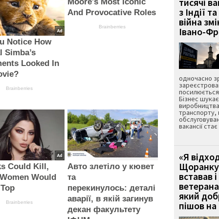
тисячі ва
Moore's Most Iconic
з Індії та
And Provocative Roles
війна зм
Brainberries
Івано-Ф
ou Notice How
l Simba’s
ents Looked In
ovie?
одночасно зр
зареєстрован
Brainberries
посилюється 
Бізнес шука
виробництва
транспорту,
обслуговуван
вакансії ста
«Я відход
Щоранку 
ks Could Kill,
Авто злетіло у кювет
вставав і
 Women Would
та
ветерана
 Top
перекинулось: деталі
який до
аварії, в якій загинув
Brainberries
пішов на 
декан факультету