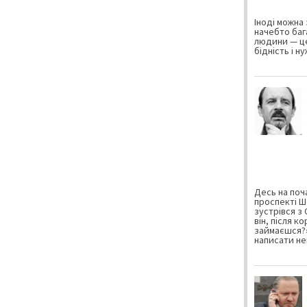
Іноді можна 
начебто баг
людини — це
бідність і н
Десь на поча
проспекті Ш
зустрівся з
він, після к
займаєшся?»
написати не