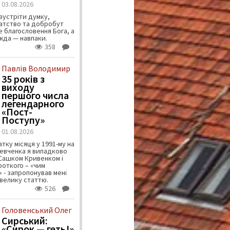
03.08.2026
зустріти думку,
атство та добробут
 благословення Бога, а
ужда — навпаки.
358
Павлів Володимир
35 років з
виходу
першого числа
легендарного
«Пост-
Поступу»
01.08.2026
тку місяця у 1991-му на
евченка я випадково
 Сашком Кривенком і
ороткого – «чим
 - запропонував мені
велику статтю.
526
Головенський Олег
Сирський:
«Сирок — геть!»