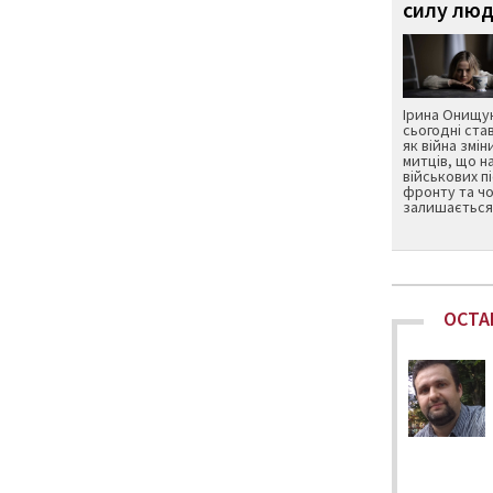
силу люд
Ірина Онищук
сьогодні ста
як війна змін
митців, що н
військових п
фронту та чо
залишається 
ОСТА