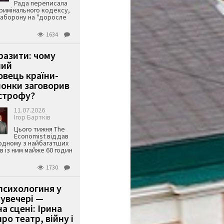
Рада переписала
римінального кодексу,
аборону на "доросле
1634
аразити: чому
ший
вець країни-
онки заговорив
строфу?
11.07.2026
Ігор Бартків
Цього тижня The
Economist віддав
одному з найбагатших
ів із ним майже 60 годин
1730
психологиня у
 увечері —
а сцені: Ірина
ро театр, війну і