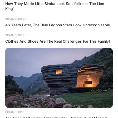
How They Made Little Simba Look So Lifelike in
'The Lion King'
Brainberries