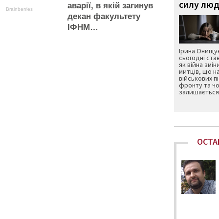
силу люд
аварії, в якій загинув
Brainberries
декан факультету
ІФНМ…
Ірина Онищук
сьогодні ста
як війна змін
митців, що н
військових п
фронту та чо
залишається 
ОСТА