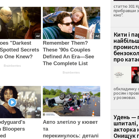
статтю 301 К
прибравши з
кіно".
Кити і п
найбіль
oes "Darkest
Remember Them?
промисло
Spotted Secrets
These '90s Couples
бензокол
No One Knew?
Defined An Era—See
про ката
The Complete List
Brainberries
Brainberries
обкладинку 
росіян і пров
у розмовах.
Удень — 
odyguard's
Авто злетіло у кювет
шпиталі,
акторка н
n Bloopers
та
Онищук п
led
перекинулось: деталі