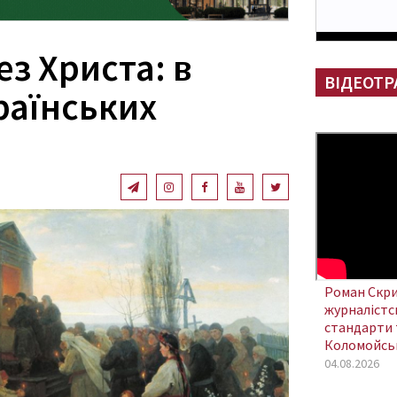
з Христа: в
ВІДЕОТР
раїнських
Роман Скри
журналістсь
стандарти 
Коломойсь
04.08.2026