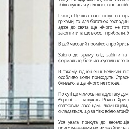
збільшуються у кількості в останні
І якщо Церква наголошує на при
гріхами, то для багатьох господин
адже до свята ще нічого не гото
закоптити та ще в оселі прибрати, бо
В цей часовий проміжок про Христ
Звісно до храму слід забігти та
формально, боячись суспільного ос
В такому відношенні Великий піст
особливо коли приходить Страсн
близько, а ще нічого не готове.
По суті це чимось нагадує таку дум
Європі – святкують Різдво Хрис
святковим ласощам, ілюмінаціям, 
складається, що за тією всією атри
Уся увага прикута до веселощів
приготуваннями не видно Христа н