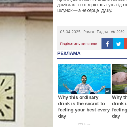
домівках спотворюють суть підгот
шлунок — а не серце і душу.
05.04.2025
Роман Тадра
2080
Поділитись новиною
РЕКЛАМА
Why this ordinary
Why th
drink is the secret to
drink i
feeling your best every
feelin
day
day
CTA Love