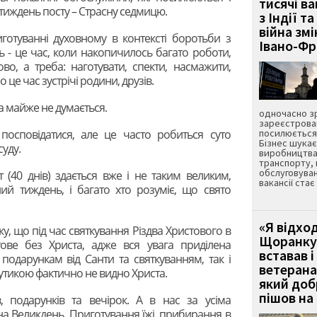
тисячі ва
й тиждень посту – Страсну седмицю.
з Індії та
війна зм
готуванні духовному в контексті боротьби з
Івано-Ф
ь - це час, коли накопичилось багато роботи,
во, а треба: наготувати, спекти, насмажити,
 це час зустрічі родини, друзів.
а майже не думається.
одночасно зр
зареєстрован
 посповідатися, але це часто робиться суто
посилюється 
Бізнес шука
уду.
виробництва
транспорту,
обслуговуван
 (40 днів) здається вже і не таким великим,
вакансії ста
ий тиждень, і багато хто розуміє, що свято
«Я відход
ку, що під час святкування Різдва Христового в
Щоранку 
тове без Христа, адже вся увага приділена
вставав і
подарункам від Санти та святкуванням, так і
ветерана
бутикою фактично не видно Христа.
який до
пішов на 
, подарунків та вечірок. А в нас за усіма
а Великдень. Приготування їжі, прибирання в