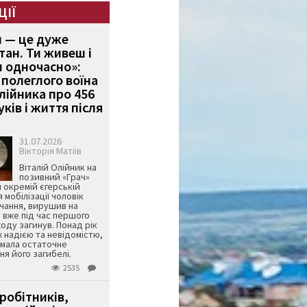
ЦІЇ
и — це дуже
тан. Ти живеш і
 одночасно»:
полеглого воїна
Олійника про 456
ків і життя після
31.07.2026
Вікторія Матіїв
Віталій Олійник на
позивний «Грач»
й окремій єгерській
я мобілізації чоловік
чання, вирушив на
 вже під час першого
оду загинув. Понад рік
ж надією та невідомістю,
имала остаточне
я його загибелі.
2535
робітників,