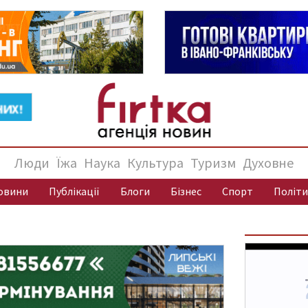
Люди
Їжа
Наука
Культура
Туризм
Духовне
овини
Публікації
Блоги
Бізнес
Спорт
Політи