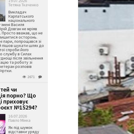
19.07.2026
Тетяна Ткаченко
Викладач
Карпатського
національного
 імені Василя
ій Довган не мріяв
. Просто вважав, що не
алишитися осторонь.
ні пари, попрощався зі
й пішов шукати шлях до
ятої спроби його
о службу в Силах
днощі після звільнення
тацію та роботу зі
ветеран розповів
Фіртки.
2671
ітей чи
ція порно? Що
і приховує
оєкт №15294?
16.07.2026
Павло Мінка
Як під шумок
відставки уряду