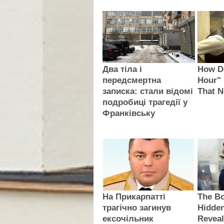
Два тіла і
How D
передсмертна
Hour" 
записка: стали відомі
That 
подробиці трагедії у
Франківську
На Прикарпатті
The B
трагічно загинув
Hidde
ексочільник
Revea