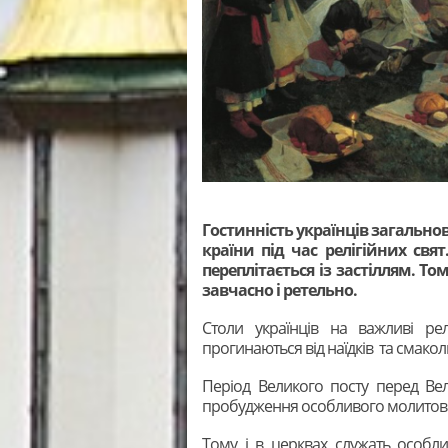
Гостинність українців загально
країни під час релігійних свят
переплітається із застіллям. Т
завчасно і ретельно.
Столи українців на важливі рел
прогинаються від наїдків та смаколи
Період Великого посту перед В
пробудження особливого молитовно
Тому і в церквах служать особли