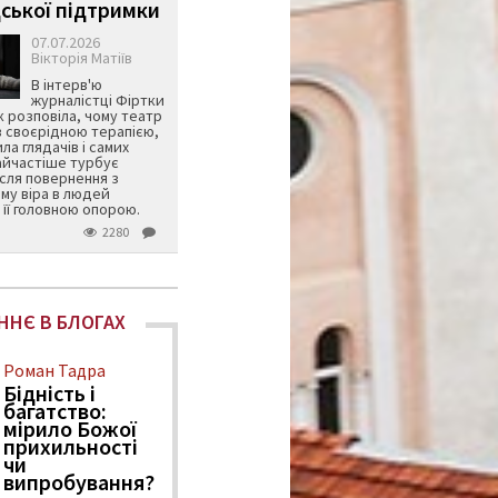
ської підтримки
07.07.2026
Вікторія Матіїв
В інтерв'ю
журналістці Фіртки
 розповіла, чому театр
в своєрідною терапією,
ила глядачів і самих
айчастіше турбує
ісля повернення з
му віра в людей
її головною опорою.
2280
ННЄ В БЛОГАХ
Роман Тадра
Бідність і
багатство:
мірило Божої
прихильності
чи
випробування?