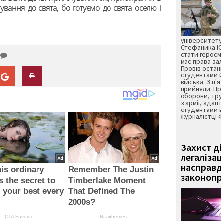
ування до свята, бо готуємо до свята оселю і
університету
Стефаника Юр
стати героєм
має права з
Провів остан
студентами 
війська. З п'
прийняли. Пр
оборони, тру
з армії, адап
студентами 
журналістці 
Захист д
легаліза
насправд
is ordinary
Remember The Justin
законопр
s the secret to
Timberlake Moment
g your best every
That Defined The
2000s?
CTA Favorite
Brainberries