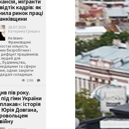
кансій, мігранти
 відтік кадрів: як
інила ринок праці
ранківщини
26.07.2026
Катерина Гришко
На Івано-
Франківщині
остає кількість
их безробітних і
дефіцит працівників.
є людей для
, будівництва,
 медицини та сфери
ня, однак закрити
є дедалі складніше.
1386
ив пів року.
під гімн України
 плакав»: історія
 Юрія Довгана,
бровольцем
війну