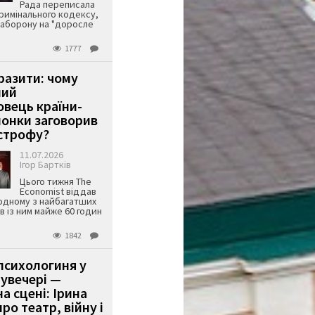
Рада переписала
римінального кодексу,
аборону на "доросле
1777
аразити: чому
ший
вець країни-
онки заговорив
строфу?
11.07.2026
Ігор Бартків
Цього тижня The
Economist віддав
одному з найбагатших
ів із ним майже 60 годин
1842
психологиня у
 увечері —
а сцені: Ірина
ро театр, війну і