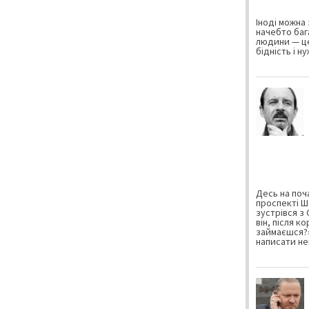
Іноді можна 
начебто баг
людини — це
бідність і н
Десь на поча
проспекті Ш
зустрівся з
він, після к
займаєшся?»
написати не