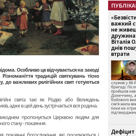
ПУБЛІКА
«Безвіст
важкий с
не живеш
дружина 
Віталія 
днів пошу
втрати
відома. Особливо це відчувається на заході
. Різноманіття традицій святкувань тісно
ому, до важливих релігійних свят готуються
служив у 68-
бригаді. Післ
пройшов нав
Донеччину, а
ігійні свята такі як Різдво або Великдень
бойового вих
сім'я жила мі
ків, адже в цей день зустрічається вся родина.
поки не отр
підтвердженн
еликоднем пропонується Церквою людям для
го стану - покаяння.
Дефіцит 
ві покаянні богослужіння, які посилюються і