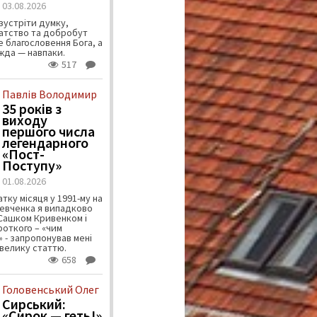
03.08.2026
зустріти думку,
атство та добробут
 благословення Бога, а
ужда — навпаки.
517
Павлів Володимир
35 років з
виходу
першого числа
легендарного
«Пост-
Поступу»
01.08.2026
тку місяця у 1991-му на
евченка я випадково
 Сашком Кривенком і
ороткого – «чим
 - запропонував мені
велику статтю.
658
Головенський Олег
Сирський:
«Сирок — геть!»