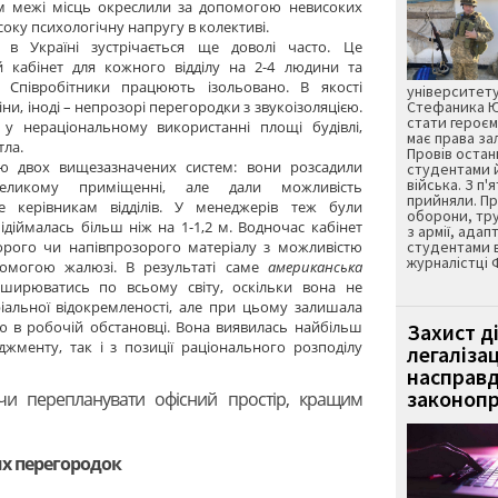
м межі місць окреслили за допомогою невисоких
оку психологічну напругу в колективі.
в Україні зустрічається ще доволі часто. Це
 кабінет для кожного відділу на 2-4 людини та
а. Співробітники працюють ізольовано. В якості
університету
и, іноді – непрозорі перегородки з звукоізоляцією.
Стефаника Юр
стати героєм
 у нераціональному використанні площі будівлі,
має права з
тла.
Провів остан
ю двох вищезазначених систем: вони розсадили
студентами 
війська. З п'
великому приміщенні, але дали можливість
прийняли. Пр
це керівникам відділів. У менеджерів теж були
оборони, тру
ідіймалась більш ніж на 1-1,2 м. Водночас кабінет
з армії, адап
орого чи напівпрозорого матеріалу з можливістю
студентами 
журналістці 
помогою жалюзі. В результаті саме
американська
ирюватись по всьому світу, оскільки вона не
альної відокремленості, але при цьому залишала
 в робочій обстановці. Вона виявилась найбільш
Захист д
джменту, так і з позиції раціонального розподілу
легаліза
насправд
законопр
чи перепланувати офісний простір, кращим
их перегородок