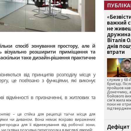
ПУБЛІКА
«Безвіст
важкий с
не живеш
дружина 
Віталія 
днів пошу
льки спосіб зонування простору, але й
втрати
ь візуально розширити приміщення та
 наскільки таке дизайн-рішення практичне
ізняються від принципів розподілу місця у
служив у 68-
ргу, це пов’язано з функціями, які виконує
бригаді. Післ
пройшов нав
Донеччину, а
бойового вих
і відмінності в призначенні, в житлових та
сім'я жила мі
поки не отр
підтвердженн
єнтів)
– це стійка для рецепції та/чи місця для
ьцями чи диваном. Вона немає яскраво виражених
регородка для її відмежування від робочої зони,
Дефіцит 
чи скляна розсувна перегородка в вигляді дверей;