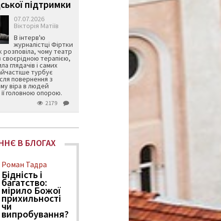
ської підтримки
07.07.2026
Вікторія Матіїв
В інтерв'ю
журналістці Фіртки
 розповіла, чому театр
в своєрідною терапією,
ила глядачів і самих
айчастіше турбує
ісля повернення з
му віра в людей
її головною опорою.
2179
ННЄ В БЛОГАХ
Роман Тадра
Бідність і
багатство:
мірило Божої
прихильності
чи
випробування?