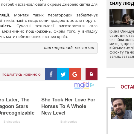
силу люд
є потреби встановлювати окреме джерело світла для
яції
. Монтаж таких перегородок забезпечує
ітників, навіть якщо вони працюють зовсім поруч;
ність
. Сучасні технології виготовлення скла
о механічних пошкоджень. Окрім того, у випадку
Ірина Онищук
сьогодні ста
уть мати небезпечних гострих країв.
як війна змін
митців, що н
військових п
партнерський матеріал
фронту та чо
залишається 
Поділитись новиною
ОСТА
rs Later, The
She Took Her Love For
agoon Stars
Horses To A Whole
Unrecognizable
New Level
Brainberries
Brainberries