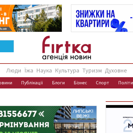
Люди
Їжа
Наука
Культура
Туризм
Духовне
овини
Публікації
Блоги
Бізнес
Спорт
Політи