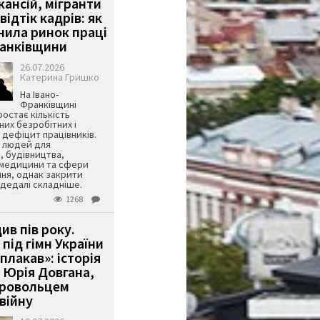
кансій, мігранти
 відтік кадрів: як
інила ринок праці
ранківщини
26.07.2026
Катерина Гришко
На Івано-
Франківщині
остає кількість
их безробітних і
дефіцит працівників.
є людей для
, будівництва,
 медицини та сфери
ня, однак закрити
є дедалі складніше.
1268
ив пів року.
під гімн України
 плакав»: історія
 Юрія Довгана,
бровольцем
війну