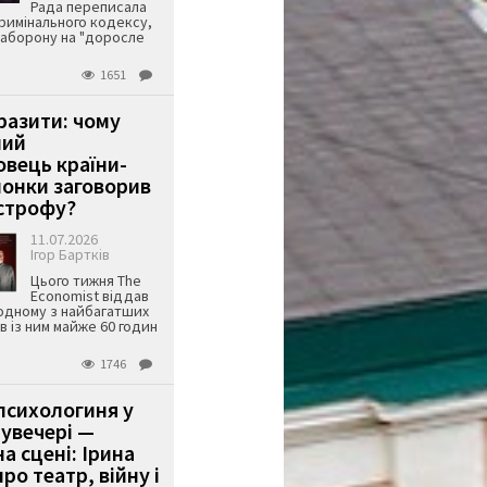
Рада переписала
римінального кодексу,
аборону на "доросле
1651
аразити: чому
ший
вець країни-
онки заговорив
строфу?
11.07.2026
Ігор Бартків
Цього тижня The
Economist віддав
одному з найбагатших
ів із ним майже 60 годин
1746
психологиня у
 увечері —
а сцені: Ірина
ро театр, війну і