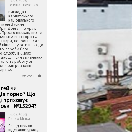
19.07.2026
Тетяна Ткаченко
Викладач
Карпатського
національного
 імені Василя
ій Довган не мріяв
. Просто вважав, що не
алишитися осторонь.
ні пари, попрощався зі
й пішов шукати шлях до
ятої спроби його
о службу в Силах
днощі після звільнення
тацію та роботу зі
ветеран розповів
Фіртки.
2559
ітей чи
ція порно? Що
і приховує
оєкт №15294?
16.07.2026
Павло Мінка
Як під шумок
відставки уряду