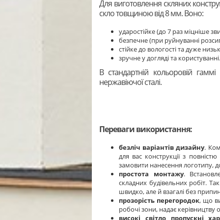
Для виготовлення скляних констру
скло товщиною від 8 мм. Воно:
ударостійке (до 7 раз міцніше зв
безпечне (при руйнуванні розсип
стійке до вологості та дуже низь
зручне у догляді та користуванні
В стандартній кольоровій гаммі
нержавіючої сталі.
Переваги використання:
безліч варіантів дизайну
. Ко
для вас конструкції з повніс
замовити нанесення логотипу, 
простота монтажу
. Встановл
складних будівельних робіт. Т
швидко, але й взагалі без прип
прозорість перегородок
, що в
робочі зони, надає керівництву 
високі світло пропускні ха