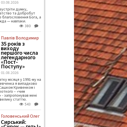
03.08.2026
зустріти думку,
атство та добробут
 благословення Бога, а
ужда — навпаки.
380
Павлів Володимир
35 років з
виходу
першого числа
легендарного
«Пост-
Поступу»
01.08.2026
тку місяця у 1991-му на
евченка я випадково
 Сашком Кривенком і
ороткого – «чим
 - запропонував мені
велику статтю.
543
Головенський Олег
Сирський:
«Сирок — геть!»