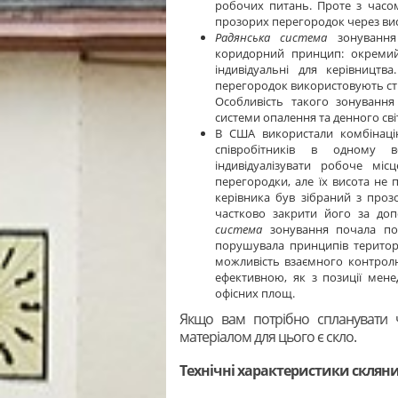
робочих питань. Проте з часо
прозорих перегородок через вис
Радянська система
зонування 
коридорний принцип: окремий
індивідуальні для керівництв
перегородок використовують стін
Особливість такого зонування
системи опалення та денного сві
В США використали комбінаці
співробітників в одному 
індивідуалізувати робоче міс
перегородки, але їх висота не п
керівника був зібраний з проз
частково закрити його за до
система
зонування почала пош
порушувала принципів територі
можливість взаємного контролю
ефективною, як з позиції мене
офісних площ.
Якщо вам потрібно спланувати 
матеріалом для цього є скло.
Технічні характеристики склян