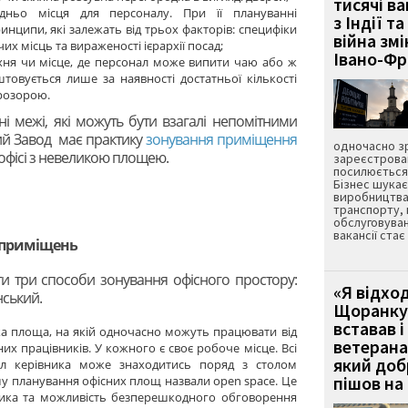
тисячі ва
ньо місця для персоналу. При її плануванні
з Індії та
нципи, які залежать від трьох факторів: специфіки
війна зм
их місць та вираженості ієрархії посад;
Івано-Ф
ня чи місце, де персонал може випити чаю або ж
товується лише за наявності достатньої кількості
прозорою.
і межі, які можуть бути взагалі непомітними
ий Завод має практику
зонування приміщення
одночасно зр
 офісі з невеликою площею.
зареєстрован
посилюється 
Бізнес шука
виробництва
транспорту,
обслуговуван
вакансії ста
 приміщень
ти три способи зонування офісного простору:
«Я відход
нський.
Щоранку 
вставав і
а площа, на якій одночасно можуть працювати від
ветерана
них працівників. У кожного є своє робоче місце. Всі
який до
іл керівника може знаходитись поряд з столом
пішов на 
ему планування офісних площ назвали open space. Це
ника та можливість безперешкодного обговорення