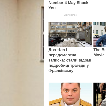
Number 4 May Shock
You
Brainberries
Два тіла і
The Be
передсмертна
Movie 
записка: стали відомі
подробиці трагедії у
Франківську