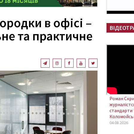
ородки в офісі –
ВІДЕОТР
не та практичне
Роман Скри
журналістсь
стандарти 
Коломойсь
04.08.2026