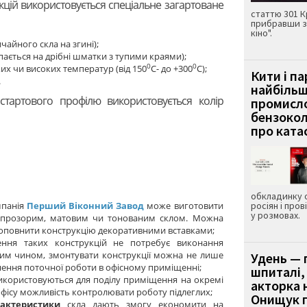
кцій використовується спеціальне загартоване
статтю 301 К
прибравши з
кіно".
ичайного скла на згині);
ається на дрібні шматки з тупими краями);
0
0
ких чи високих температур (від 150
С- до +300
С);
Кити і п
.
найбіль
 стартового профілю використовується колір
промисло
бензокол
про ката
обкладинку 
мпанія
Перший Віконний Завод
може виготовити
росіян і пров
у розмовах.
тю прозорим, матовим чи тонованим склом. Можна
доповнити конструкцію декоративними вставками;
ення таких конструкцій не потребує виконання
аким чином, змонтувати конструкції можна не лише
Удень — 
инення поточної роботи в офісному приміщенні;
шпиталі,
икористовуються для поділу приміщення на окремі
акторка н
офісу можливість контролювати роботу підлеглих;
Онищук п
рактеристики
скла дають змогу економити на