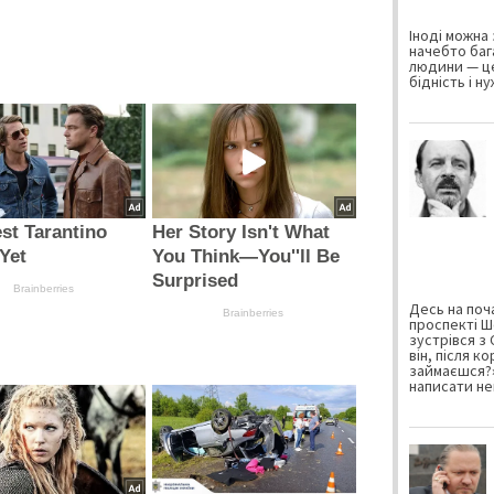
Іноді можна 
начебто баг
людини — це
бідність і н
st Tarantino
Her Story Isn't What
Yet
You Think—You''ll Be
Surprised
Brainberries
Десь на поча
Brainberries
проспекті Ш
зустрівся з
він, після к
займаєшся?»
написати не