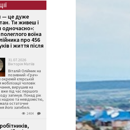
ЦІЇ
и — це дуже
тан. Ти живеш і
 одночасно»:
полеглого воїна
Олійника про 456
ків і життя після
31.07.2026
Вікторія Матіїв
Віталій Олійник на
позивний «Грач»
й окремій єгерській
я мобілізації чоловік
чання, вирушив на
 вже під час першого
оду загинув. Понад рік
ж надією та невідомістю,
имала остаточне
я його загибелі.
2404
робітників,