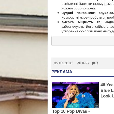
освітленні. Завдяки цьому нема
кожної робочої зони;
чудові показники звукоізол
комфортні умови роботи співроб
висока міцність та надій
забезпечують його стійкість д
утворення осколків, вони не буд
05.03.2020
8479
1
РЕКЛАМА
46 Yea
Blue L
Look 
Top 10 Pop Divas -