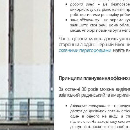
робоча зона
– це безпосеред
використовують різноманітні при
роботи, системи розподілу робоч
зона відпочинку
– це окрема кух
залишити свої речі. Вона облаш
місця. Апріорі повинна бути не
Часто ці зони мають досить умовн
сторонній людині. Перший Віконн
скляними перегородками
навіть в
Принципи планування офісних
За останні 30 років можна виділи
азіатський, радянський та америка
Азіатське планування
– це велик
десяти до декількох сотень офіс
один в одного на виду, а ст
підлеглого. На заході таку сист
доступність кожного співробіт