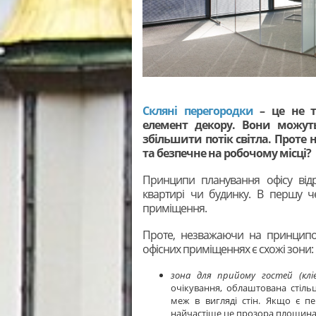
Скляні перегородки
– це не ті
елемент декору. Вони можут
збільшити потік світла. Проте
та безпечне на робочому місці?
Принципи планування офісу відр
квартирі чи будинку. В першу че
приміщення.
Проте, незважаючи на принципов
офісних приміщеннях є схожі зони:
зона для прийому гостей (клі
очікування, облаштована стіл
меж в вигляді стін. Якщо є пе
найчастіше це прозора площина 