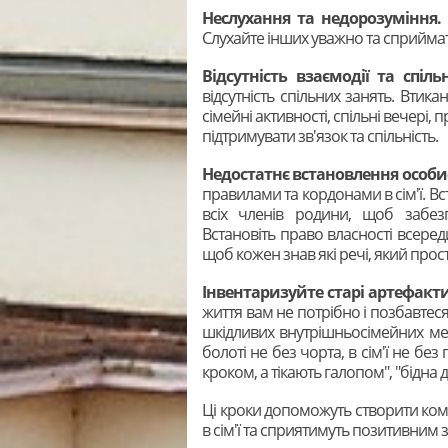
Неслухання та недорозуміння.
Слухайте інших уважно та сприймати
Відсутність взаємодії та спіль
відсутність спільних занять. Втик
сімейні активності, спільні вечері,
підтримувати зв'язок та спільність.
Недостатнє встановлення особи
правилами та кордонами в сім'ї. Вст
всіх членів родини, щоб забезп
Встановіть право власності всередин
щоб кожен знав які речі, який прост
Інвентаризуйте старі артефакти, 
життя вам не потрібно і позбавтес
шкідливих внутрішньосімейних мета
болоті не без чорта, в сім'ї не без 
кроком, а тікають галопом", "бідна 
Ці кроки допоможуть створити ко
в сім'ї та сприятимуть позитивним 