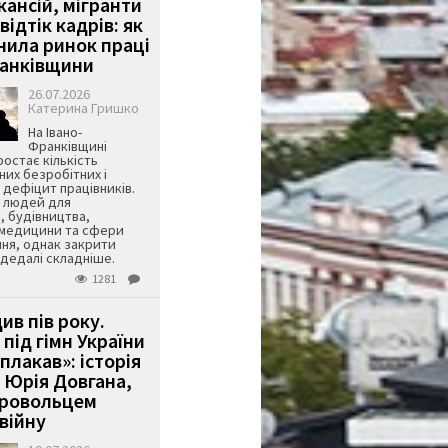
кансій, мігранти
 відтік кадрів: як
інила ринок праці
ранківщини
26.07.2026
Катерина Гришко
На Івано-
Франківщині
остає кількість
их безробітних і
дефіцит працівників.
є людей для
, будівництва,
 медицини та сфери
ня, однак закрити
є дедалі складніше.
1281
ив пів року.
під гімн України
 плакав»: історія
 Юрія Довгана,
бровольцем
війну