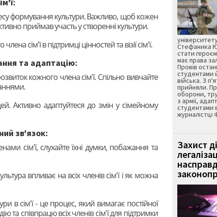
ім'ї:
роцесу формування культури. Важливо, щоб кожен
активно приймав участь у створенні культури.
університету
члена сім'ї в підтримці цінностей та візії сім'ї.
Стефаника Юр
стати героєм
має права з
ання та адаптацію:
Провів остан
студентами 
розвиток кожного члена сім'ї. Спільно вивчайте
війська. З п'
наннями.
прийняли. Пр
оборони, тру
з армії, адап
 ідей. Активно адаптуйтеся до змін у сімейному
студентами 
журналістці 
ний зв'язок:
Захист д
енами сім'ї, слухайте їхні думки, побажання та
легаліза
насправд
законопр
ультура впливає на всіх членів сім'ї і як можна
ри в сім'ї - це процес, який вимагає постійної
ію та співпрацю всіх членів сім'ї для підтримки