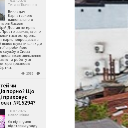
19.07.2026
Тетяна Ткаченко
Викладач
Карпатського
національного
 імені Василя
ій Довган не мріяв
. Просто вважав, що не
алишитися осторонь.
ні пари, попрощався зі
й пішов шукати шлях до
ятої спроби його
о службу в Силах
днощі після звільнення
тацію та роботу зі
ветеран розповів
Фіртки.
2585
ітей чи
ція порно? Що
і приховує
оєкт №15294?
16.07.2026
Павло Мінка
Як під шумок
відставки уряду