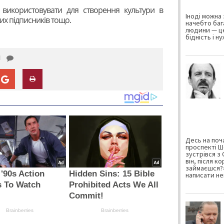
використовувати для створення культури в
Іноді можна 
их підписників тощо.
начебто баг
людини — це
бідність і н
1
Десь на поча
проспекті Ш
зустрівся з
він, після к
займаєшся?»
 '90s Action
Hidden Sins: 15 Bible
написати не
s To Watch
Prohibited Acts We All
Commit!
Brainberries
Brainberries