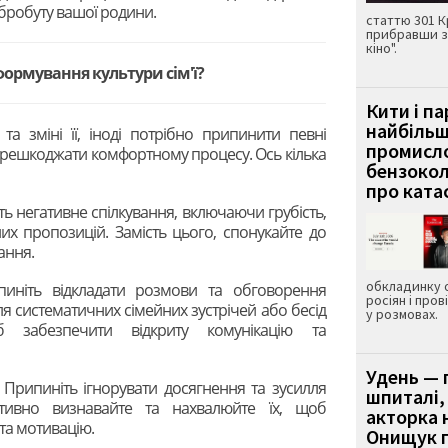
обробуту вашої родини.
статтю 301 К
прибравши з
кіно".
ормування культури сім'ї?
Кити і п
найбіль
та зміні її, іноді потрібно припинити певні
промисло
перешкоджати комфортному процесу. Ось кілька
бензокол
про ката
ь негативне спілкування, включаючи грубість,
них пропозицій. Замість цього, спонукайте до
ання.
обкладинку 
иніть відкладати розмови та обговорення
росіян і пров
ля систематичних сімейних зустрічей або бесід
у розмовах.
б забезпечити відкриту комунікацію та
Удень — 
Припиніть ігнорувати досягнення та зусилля
шпиталі,
активно визнавайте та нахвалюйте їх, щоб
акторка н
та мотивацію.
Онищук п