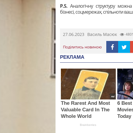
P.S.
Аналогічну структуру можна 
бізнесі, соцмережах, спільноти ваш
27.06.2023
Василь Масюк
480
Поділитись новиною
РЕКЛАМА
The Rarest And Most
6 Best
Valuable Card In The
Movie
Whole World
Today
Brainberries