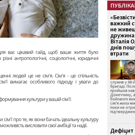
ПУБЛІКА
«Безвіст
важкий с
не живеш
дружина 
Віталія 
днів пошу
 для вас цікавий гайд, щоб ваше життя було
втрати
ізні антропологічні, соціологічні, юридичні
нні людей це не сім'я. Сім'я - це спільність
сім'ї вимагає особливого підходу і уваги до
служив у 68-
бригаді. Післ
пройшов нав
Донеччину, а
формування культури у вашій сім'ї:
бойового вих
сім'я жила мі
поки не отр
підтвердженн
 сім'ї про те, як вони бачать ідеальну культуру
 можливість висловити свої амбіції та надії.
Дефіцит 