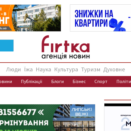
Люди
Їжа
Наука
Культура
Туризм
Духовне
овини
Публікації
Блоги
Бізнес
Спорт
Політи