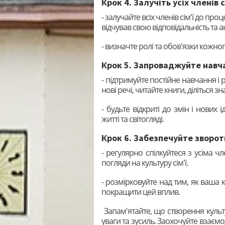
Крок 4. Залучіть усіх членів с
- залучайте всіх членів сім'ї до п
відчував свою відповідальність та 
- визначте ролі та обов'язки кожного 
Крок 5. Запроваджуйте навч
- підтримуйте постійне навчання і 
нові речі, читайте книги, діліться з
- будьте відкриті до змін і нових
житті та світогляді.
Крок 6. Забезпечуйте зворот
- регулярно спілкуйтеся з усіма чл
погляди на культуру сім'ї.
- розмірковуйте над тим, як ваша к
покращити цей вплив.
Запам'ятайте, що створення культу
уваги та зусиль. Заохочуйте взаємод