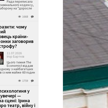
Рада переписала
римінального кодексу,
аборону на "доросле
1668
аразити: чому
ший
вець країни-
онки заговорив
строфу?
11.07.2026
Ігор Бартків
Цього тижня The
Economist віддав
одному з найбагатших
ів із ним майже 60 годин
1759
психологиня у
 увечері —
а сцені: Ірина
ро театр, війну і