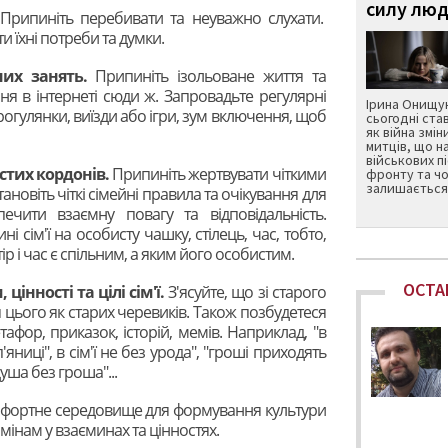
силу люд
Припиніть перебивати та неуважно слухати.
 їхні потреби та думки.
них занять.
Припиніть ізольоване життя та
ання в інтернеті сюди ж. Запровадьте регулярні
Ірина Онищук
 прогулянки, виїзди або ігри, зум включення, щоб
сьогодні ста
як війна змін
митців, що н
військових п
стих кордонів.
Припиніть жертвувати чіткими
фронту та чо
залишається 
ановіть чіткі сімейні правила та очікування для
ечити взаємну повагу та відповідальність.
і сім'ї на особисту чашку, стілець, час, тобто,
ір і час є спільним, а яким його особистим.
ОСТА
цінності та цілі сім'ї.
З'ясуйте, що зі старого
я цього як старих черевиків. Також позбудетеся
фор, приказок, історій, мемів. Наприклад, "в
п'яниці", в сім'ї не без урода", "гроші приходять
душа без гроша"...
мфортне середовище для формування культури
змінам у взаєминах та цінностях.