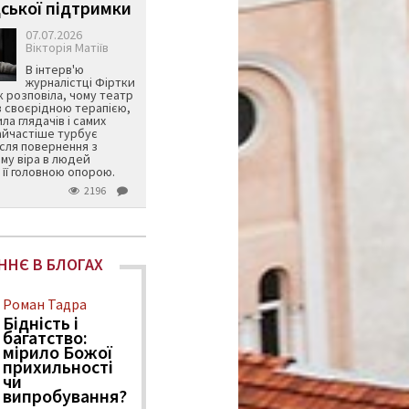
ської підтримки
07.07.2026
Вікторія Матіїв
В інтерв'ю
журналістці Фіртки
 розповіла, чому театр
в своєрідною терапією,
ила глядачів і самих
айчастіше турбує
ісля повернення з
му віра в людей
її головною опорою.
2196
ННЄ В БЛОГАХ
Роман Тадра
Бідність і
багатство:
мірило Божої
прихильності
чи
випробування?