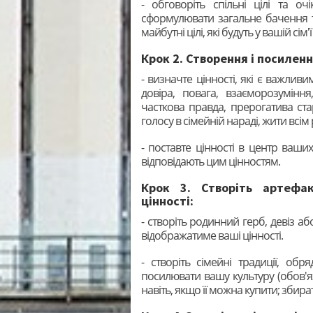
- обговоріть спільні цілі та о
сформулювати загальне бачення т
майбутні цілі, які будуть у вашій сі
Крок 2. Створення і посилен
- визначте цінності, які є важлив
довіра, повага, взаєморозуміння,
часткова правда, прерогатива ста
голосу в сімейній нараді, жити всім
- поставте цінності в центр ваш
відповідають цим цінностям.
Крок 3. Створіть артефа
цінності:
- створіть родинний герб, девіз а
відображатиме ваші цінності.
- створіть сімейні традиції, обр
посилювати вашу культуру (обов'я
навіть, якщо її можна купити; збира