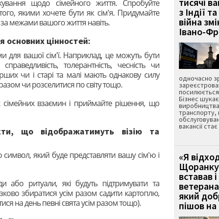
тисячі ва
чікування щодо сімейного життя. Спробуйте
з Індії та
ого, якими хочете бути як сім'я. Придумайте
війна зм
м'ї за межами вашого життя навіть.
Івано-Ф
ня основних цінностей:
ими для вашої сім'ї. Наприклад, це можуть бути
 справедливість, толерантність, чесність чи
рших чи і старі та малі мають однакову силу
одночасно зр
 разом чи розселитися по світу тощо.
зареєстрован
посилюється 
Бізнес шука
их сімейних взаємин і приймайте рішення, що
виробництва
транспорту,
обслуговуван
вакансії ста
кти, що відображатимуть візію та
бо символ, який буде представляти вашу сім'ю і
«Я відход
Щоранку 
вставав і
яди або ритуали, які будуть підтримувати та
ветерана
зково збиратися усім разом садити картоплю,
який до
тися на день певні свята усім разом тощо).
пішов на 