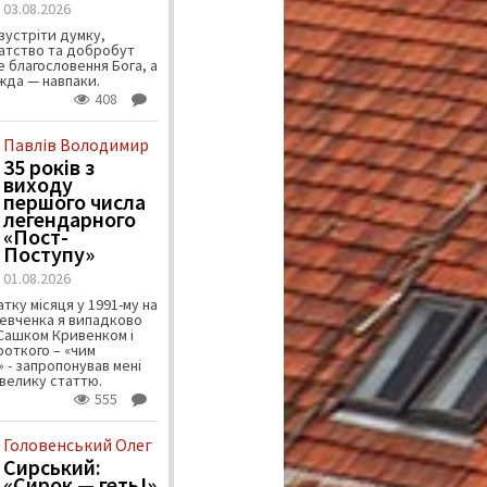
03.08.2026
зустріти думку,
атство та добробут
 благословення Бога, а
ужда — навпаки.
408
Павлів Володимир
35 років з
виходу
першого числа
легендарного
«Пост-
Поступу»
01.08.2026
тку місяця у 1991-му на
евченка я випадково
 Сашком Кривенком і
ороткого – «чим
 - запропонував мені
велику статтю.
555
Головенський Олег
Сирський:
«Сирок — геть!»