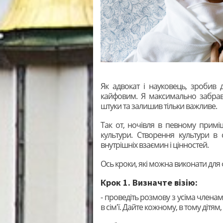
Як адвокат і науковець, зробив
кайфовим. Я максимально забрав р
штуки та залишив тільки важливе.
Так от, ночівля в певному приміще
культури. Створення культури в 
внутрішніх взаємин і цінностей.
Ось кроки, які можна виконати для 
Крок 1. Визначте візію:
- проведіть розмову з усіма членами
в сім'ї. Дайте кожному, в тому дітям,