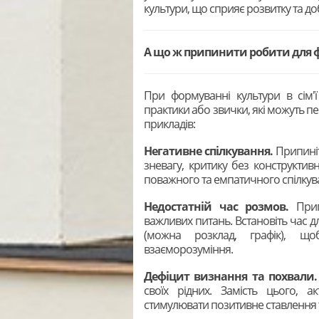
культури, що сприяє розвитку та д
А що ж припинити робити для ф
При формуванні культури в сім'ї 
практики або звички, які можуть 
прикладів:
Негативне спілкування.
Припиніт
зневагу, критику без конструктив
поважного та емпатичного спілкув
Недостатній час розмов.
Прип
важливих питань. Встановіть час д
(можна розклад, графік), що
взаєморозуміння.
Дефіцит визнання та похвали.
своїх рідних. Замість цього, 
стимулювати позитивне ставлення 