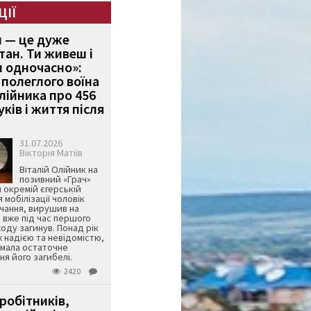
ЦІЇ
и — це дуже
тан. Ти живеш і
 одночасно»:
полеглого воїна
Олійника про 456
ків і життя після
31.07.2026
Вікторія Матіїв
Віталій Олійник на
позивний «Грач»
й окремій єгерській
я мобілізації чоловік
чання, вирушив на
 вже під час першого
оду загинув. Понад рік
ж надією та невідомістю,
имала остаточне
я його загибелі.
2420
робітників,