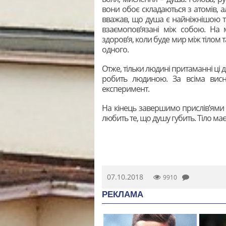
вони обоє складаються з атомів, а
вважав, що душа є найніжнішою та
взаємопов’язані між собою. На 
здоров’я, коли буде мир між тілом т
одного.
Отже, тільки людині притаманні ці дві
робить людиною. За всіма висн
експеримент.
На кінець завершимо прислів’ями 
любить те, що душу губить. Тіло ма
07.10.2018
9910
РЕКЛАМА