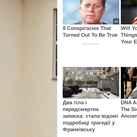
8 Conspiracies That
Will Y
Turned Out To Be True
Things
Your 
Brainberries
Два тіла і
DNA An
передсмертна
The Si
записка: стали відомі
Ancien
подробиці трагедії у
Франківську