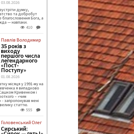
03.08.2026
зустріти думку,
атство та добробут
 благословення Бога, а
ужда — навпаки.
410
Павлів Володимир
35 років з
виходу
першого числа
легендарного
«Пост-
Поступу»
01.08.2026
тку місяця у 1991-му на
евченка я випадково
 Сашком Кривенком і
ороткого – «чим
 - запропонував мені
велику статтю.
555
Головенський Олег
Сирський:
«Сирок — геть!»