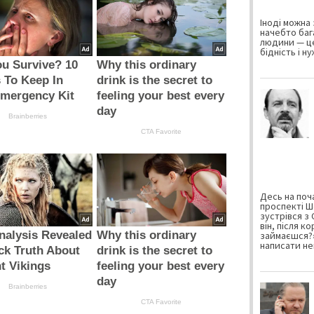
Іноді можна 
начебто баг
людини — це
бідність і н
ou Survive? 10
Why this ordinary
 To Keep In
drink is the secret to
Emergency Kit
feeling your best every
day
Brainberries
CTA Favorite
Десь на поча
проспекті Ш
зустрівся з
він, після к
alysis Revealed
Why this ordinary
займаєшся?»
написати не
ck Truth About
drink is the secret to
t Vikings
feeling your best every
day
Brainberries
CTA Favorite