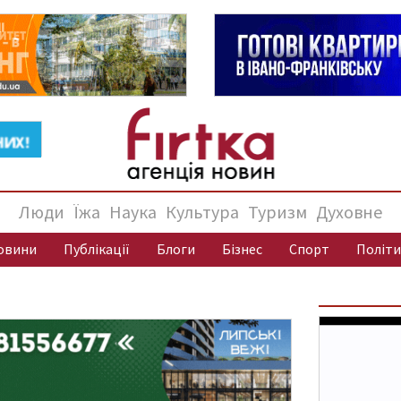
Люди
Їжа
Наука
Культура
Туризм
Духовне
овини
Публікації
Блоги
Бізнес
Спорт
Політи