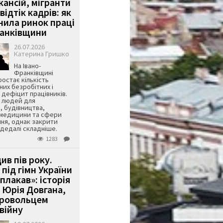
кансій, мігранти
 відтік кадрів: як
інила ринок праці
ранківщини
26.07.2026
Катерина Гришко
На Івано-
Франківщині
остає кількість
их безробітних і
дефіцит працівників.
є людей для
, будівництва,
 медицини та сфери
ня, однак закрити
є дедалі складніше.
1283
ив пів року.
під гімн України
 плакав»: історія
 Юрія Довгана,
бровольцем
війну