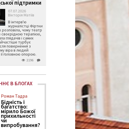
ської підтримки
07.07.2026
Вікторія Матіїв
В інтерв'ю
журналістці Фіртки
 розповіла, чому театр
в своєрідною терапією,
ила глядачів і самих
айчастіше турбує
ісля повернення з
му віра в людей
її головною опорою.
2196
ННЄ В БЛОГАХ
Роман Тадра
Бідність і
багатство:
мірило Божої
прихильності
чи
випробування?