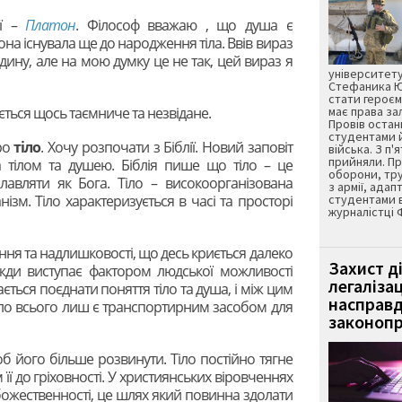
ії –
Платон
. Філософ вважаю , що душа є
она існувала ще до народження тіла. Ввів вираз
ну, але на мою думку це не так, цей вираз я
університету
Стефаника Юр
стати героєм
иється щось таємниче та незвідане.
має права з
Провів остан
студентами 
ро
тіло
. Хочу розпочати з Біблії. Новий заповіт
війська. З п'
прийняли. Пр
а тілом та душею. Біблія пише що тіло – це
оборони, тру
лавляти як Бога. Тіло – високоорганізована
з армії, адап
нізм. Тіло характеризується в часі та просторі
студентами 
журналістці 
іння та надлишковості, що десь криється далеко
Захист д
вжди виступає фактором людської можливості
легаліза
ється поєднати поняття тіло та душа, і між цим
насправд
тіло всього лиш є транспортирним засобом для
законопр
об його більше розвинути. Тіло постійно тягне
її до гріховності. У християнських віровченнях
у божественності, це шлях який повинна здолати