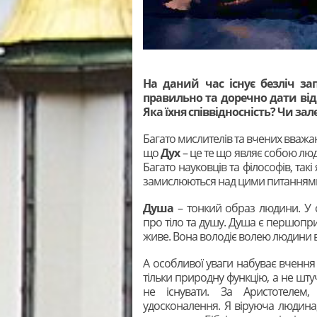
На даний час існує безліч з
правильно та доречно дати відп
Яка їхня співвідносність? Чи зал
Багато мислителів та вчених вважа
що
Дух
– це те що являє собою л
Багато науковців та філософів, такі
замислюються над цими питанням
Душа
– тонкий образ людини. У 
про тіло та душу. Душа є першопри
живе. Вона володіє волею людини 
А особливої уваги набуває вченн
тільки природну функцію, а не шт
не існувати. За Аристотелем
удосконалення. Я віруюча людина, 