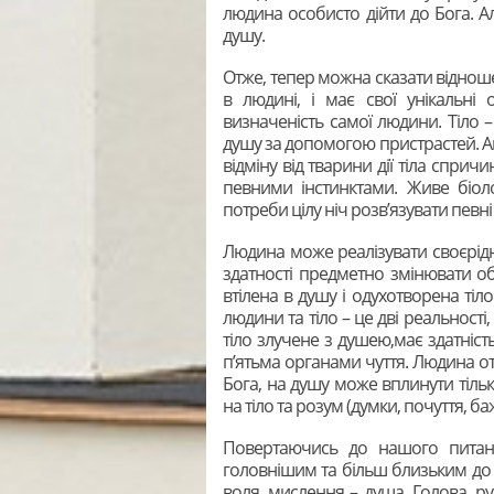
людина особисто дійти до Бога. А
душу.
Отже, тепер можна сказати відноше
в людині, і має свої унікальні 
визначеність самої людини. Тіло 
душу за допомогою пристрастей. А
відміну від тварини дії тіла спр
певними інстинктами. Живе біол
потреби цілу ніч розв’язувати певн
Людина може реалізувати своєрідне
здатності предметно змінювати об
втілена в душу і одухотворена тіл
людини та тіло – це дві реальності
тіло злучене з душею,має здатніст
п’ятьма органами чуття. Людина отр
Бога, на душу може вплинути тіль
на тіло та розум (думки, почуття, ба
Повертаючись до нашого пита
головнішим та більш близьким до л
воля, мислення – душа. Голова, ру