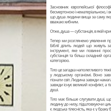
Засновник європейської філософ
бесмертоною і нематеріальною, і в
що душа людини вища за саму люди
вважаю хибним.
Отже, душа — субстанція, в якій кр
Тепер ми розглянемо уявлення п
Біблії ділить людей що живуть з
інструмент, яке ми повинні прос
субстанція та більш складний орга
категорією.
Тіло це загадка наполегливого тяж
у людському організмі. Воно за
пізнати світ. Людина завжди намага
завжди існує великий конфлікт, а 
душі.
Тіло має більше слугувати душі, щ
людину до низу, підштовхуючи цим 
є людська тілесність, яка є у брак