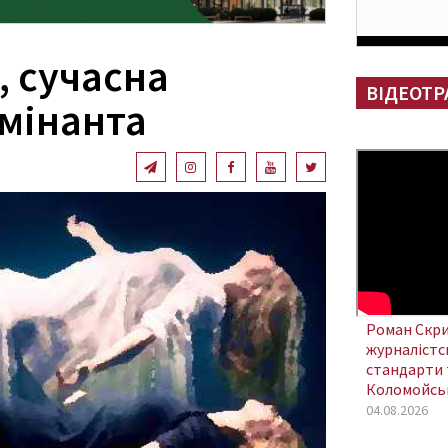
, сучасна
ВІДЕОТР
мінанта
Роман Скри
журналістсь
стандарти 
Коломойсь
04.08.2026