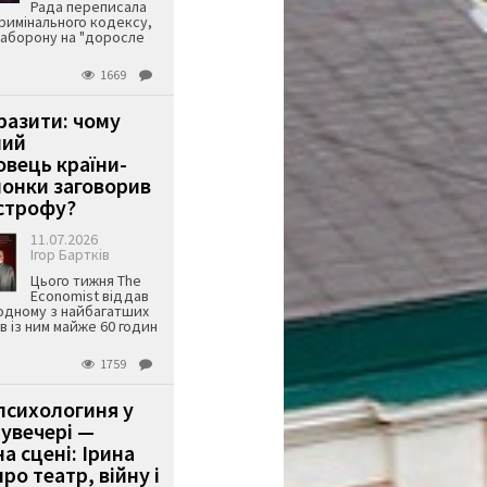
Рада переписала
римінального кодексу,
аборону на "доросле
1669
аразити: чому
ший
вець країни-
онки заговорив
строфу?
11.07.2026
Ігор Бартків
Цього тижня The
Economist віддав
одному з найбагатших
ів із ним майже 60 годин
1759
психологиня у
 увечері —
а сцені: Ірина
ро театр, війну і