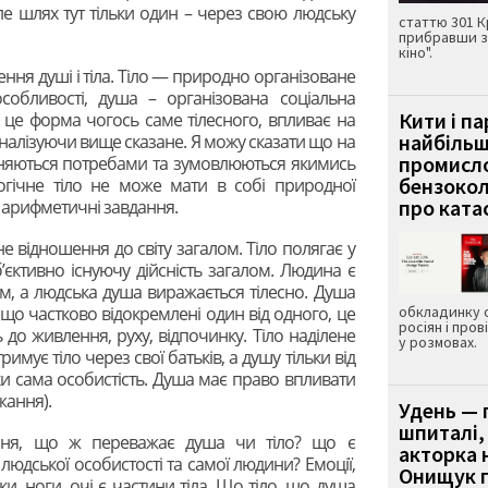
ле шлях тут тільки один – через свою людську
статтю 301 К
прибравши з
кіно".
ння душі і тіла. Тіло — природно організоване
особливості, душа – організована соціальна
Кити і п
– це форма чогось саме тілесного, впливає на
найбіль
налізуючи вище сказане. Я можу сказати що на
промисло
ичиняються потребами та зумовлюються якимись
бензокол
огічне тіло не може мати в собі природної
про ката
і арифметичні завдання.
 відношення до світу загалом. Тіло полягає у
’єктивно існуючу дійсність загалом. Людина є
ом, а людська душа виражається тілесно. Душа
, що частково відокремлені один від одного, це
обкладинку 
росіян і пров
ь до живлення, руху, відпочинку. Тіло наділене
у розмовах.
имує тіло через свої батьків, а душу тільки від
ки сама особистість. Душа має право впливати
жання).
Удень — 
шпиталі,
ння, що ж переважає душа чи тіло? що є
акторка н
юдської особистості та самої людини? Емоції,
Онищук п
ки, ноги, очі є частини тіла. Що тіло, що душа