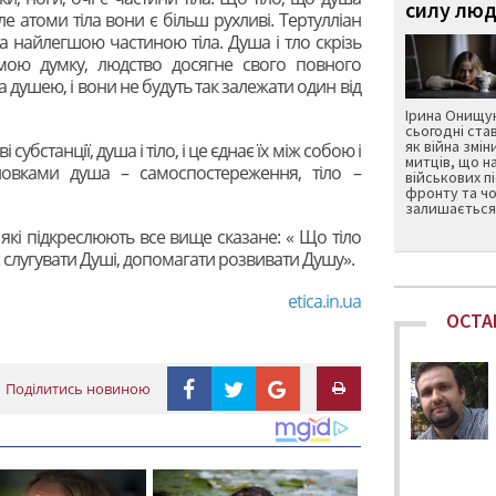
силу люд
ле атоми тіла вони є більш рухливі. Тертулліан
 найлегшою частиною тіла. Душа і тло скрізь
мою думку, людство досягне свого повного
а душею, і вони не будуть так залежати один від
Ірина Онищук
сьогодні ста
як війна змін
 субстанції, душа і тіло, і це єднає їх між собою і
митців, що н
овками душа – самоспостереження, тіло –
військових п
фронту та чо
залишається 
які підкреслюють все вище сказане: « Що тіло
є слугувати Душі, допомагати розвивати Душу».
etica.in.ua
ОСТА
Поділитись новиною