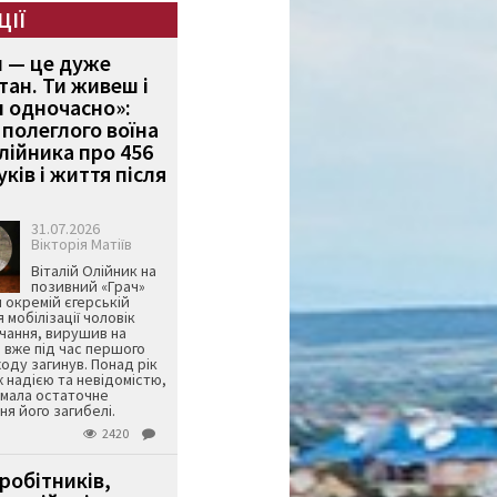
ЦІЇ
и — це дуже
тан. Ти живеш і
 одночасно»:
полеглого воїна
Олійника про 456
ків і життя після
31.07.2026
Вікторія Матіїв
Віталій Олійник на
позивний «Грач»
й окремій єгерській
я мобілізації чоловік
чання, вирушив на
 вже під час першого
оду загинув. Понад рік
ж надією та невідомістю,
имала остаточне
я його загибелі.
2420
робітників,