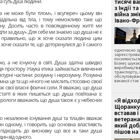
тисячі ва
та суть душі людини.
з Індії та
а не може бути тілом», і всупереч цьому він
війна зм
ддільна від тіла, і тому неможливо таке що
Івано-Ф
ну. Досить часто в повсякденному житті ми
діти за душу». Для себе ми знаємо що душа не є
 правильно, що ж хоче сказати людина цим
оче сказати те, що доторкнулися до її самого
одночасно зр
зареєстрован
посилюється 
, а не існуючу в світі. Душа здатна швидко
Бізнес шука
виробництва
місця простору .Наука етика займається вивчення
транспорту,
труктурні частини: розумну і нерозумну. Розумна
обслуговуван
умна це та що нічого не мислить стосовно своєї
вакансії ста
ає свої власні фізичні сили. Я вважаю, що душа
 статті в яких пишеться що душа пов’язана з:
«Я відход
орологи вважають що душа також є у небесних
Щоранку 
вставав і
ро незалежне існування душі та тіла,він вважає
ветерана
н одному, і говорить що основна властивість
який до
н підходить до висновку що все ж таки душа
пішов на 
дин від одного.