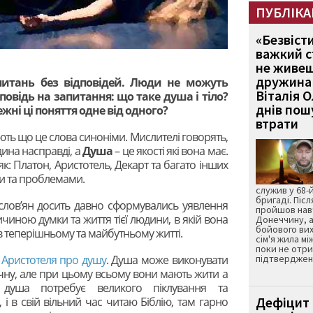
ПУБЛІКА
«Безвіст
важкий с
не живеш
дружина 
апитань без відповідей. Люди не можуть
Віталія 
овідь на запитання: що таке душа і тіло?
днів пошу
ежні ці поняття одне від одного?
втрати
ють що це слова синоніми. Мислителі говорять,
юдина
насправді, а
Душа
– це якості які вона має.
 як: Платон, Аристотель, Декарт та багато інших
и та проблемами.
служив у 68-
бригаді. Післ
слов’ян досить давно сформувались уявлення
пройшов нав
чиною думки та життя тієї людини, в якій вона
Донеччину, а
бойового вих
в теперішньому та майбутньому житті.
сім'я жила мі
поки не отр
я
Аристотеля про душу
. Душа може виконувати
підтвердженн
учну, але при цьому всьому вони мають жити а
, душа потребує великого піклування та
Дефіцит 
і в свій вільний час читаю Біблію, там гарно