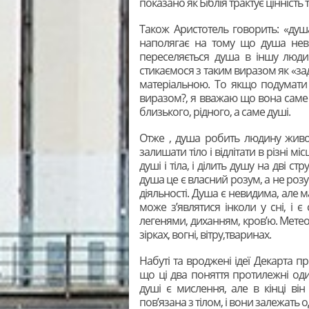
показано як Біблія трактує цінність 
Також Аристотель говорить: «душ
наполягає на тому що душа неві
переселяється душа в іншу люди
стикаємося з таким виразом як «за
матеріальною. То якщо подумати
виразом?, я вважаю що вона саме х
близького, рідного, а саме душі.
Отже , душа робить людину живою
залишати тіло і відлітати в різні 
душі і тіла, і ділить душу на дві с
душа це є власний розум, а не роз
діяльності. Душа є невидима, але м
може з’являтися інколи у сні, і є
легенями, диханням, кров’ю. Мете
зірках, вогні, вітру,тваринах.
Набуті та вроджені ідеї Декарта п
що ці два поняття протилежні оди
душі є мислення, але в кінці ві
пов’язана з тілом, і вони залежать о