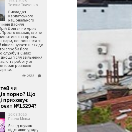
19.07.2026
Тетяна Ткаченко
Викладач
Карпатського
національного
 імені Василя
ій Довган не мріяв
. Просто вважав, що не
алишитися осторонь.
ні пари, попрощався зі
й пішов шукати шлях до
ятої спроби його
о службу в Силах
днощі після звільнення
тацію та роботу зі
ветеран розповів
Фіртки.
2585
ітей чи
ція порно? Що
і приховує
оєкт №15294?
16.07.2026
Павло Мінка
Як під шумок
відставки уряду