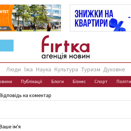
Люди
Їжа
Наука
Культура
Туризм
Духовне
овини
Публікації
Блоги
Бізнес
Спорт
Політи
Відповідь на коментар
Ваше ім'я